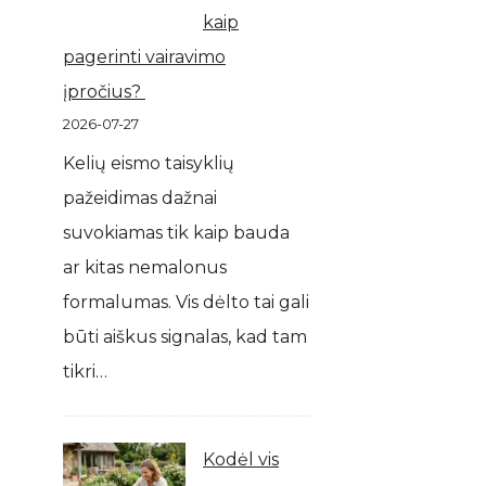
kaip
pagerinti vairavimo
įpročius?
2026-07-27
Kelių eismo taisyklių
pažeidimas dažnai
suvokiamas tik kaip bauda
ar kitas nemalonus
formalumas. Vis dėlto tai gali
būti aiškus signalas, kad tam
tikri…
Kodėl vis