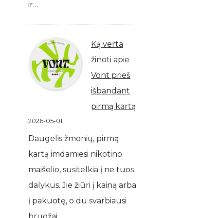
ir…
Ką verta
žinoti apie
Vont prieš
išbandant
pirmą kartą
2026-05-01
Daugelis žmonių, pirmą
kartą imdamiesi nikotino
maišelio, susitelkia į ne tuos
dalykus. Jie žiūri į kainą arba
į pakuotę, o du svarbiausi
bruožai…