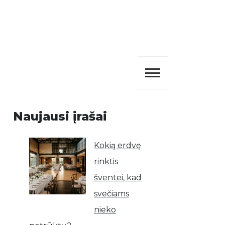
Naujausi įrašai
Kokią erdvę
rinktis
šventei, kad
svečiams
nieko