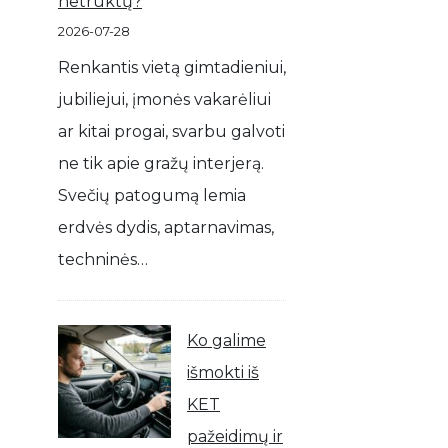
netrūktų?
2026-07-28
Renkantis vietą gimtadieniui,
jubiliejui, įmonės vakarėliui
ar kitai progai, svarbu galvoti
ne tik apie gražų interjerą.
Svečių patogumą lemia
erdvės dydis, aptarnavimas,
techninės…
Ko galime
išmokti iš
KET
pažeidimų ir