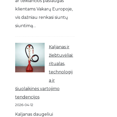
ar teikiančios paslaugas
klientams Vakarų Europoje,
vis dažniau renkasi siuntų
siuntimą…
Kaljanas ir
žiebtuvėliai:
ritualas,
technologij
a ir
šiuolaikinės vartojimo
tendencijos
2026-04-12
Kaljanas daugeliui