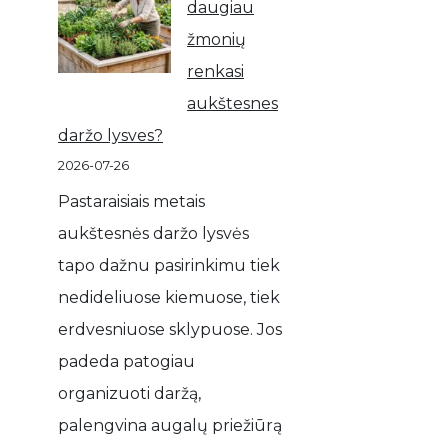
daugiau
žmonių
renkasi
aukštesnes
daržo lysves?
2026-07-26
Pastaraisiais metais
aukštesnės daržo lysvės
tapo dažnu pasirinkimu tiek
nedideliuose kiemuose, tiek
erdvesniuose sklypuose. Jos
padeda patogiau
organizuoti daržą,
palengvina augalų priežiūrą