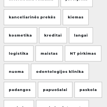
kanceliarinės prekės
kiemas
kosmetika
kreditai
langai
logistika
maistas
NT pirkimas
nuoma
odontologijos klinika
padangos
papuošalai
paskola