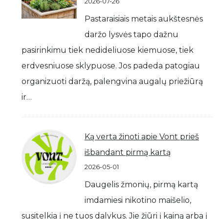
2026-07-26
Pastaraisiais metais aukštesnės
daržo lysvės tapo dažnu
pasirinkimu tiek nedideliuose kiemuose, tiek
erdvesniuose sklypuose. Jos padeda patogiau
organizuoti daržą, palengvina augalų priežiūrą
ir…
Ką verta žinoti apie Vont prieš
išbandant pirmą kartą
2026-05-01
Daugelis žmonių, pirmą kartą
imdamiesi nikotino maišelio,
susitelkia į ne tuos dalykus. Jie žiūri į kainą arba į