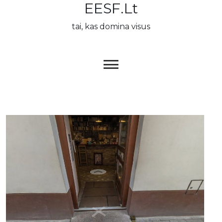
EESF.lt
Skip
to
tai, kas domina visus
content