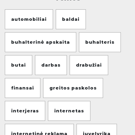
automobiliai
baldai
buhalterinė apskaita
buhalteris
butai
darbas
drabužiai
finansai
greitos paskolos
interjeras
internetas
internetinė reklama
juvelyrika