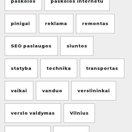
paskolos
paskolos internetu
pinigai
reklama
remontas
SEO paslaugos
siuntos
statyba
technika
transportas
vaikai
vanduo
verslininkai
verslo valdymas
Vilnius