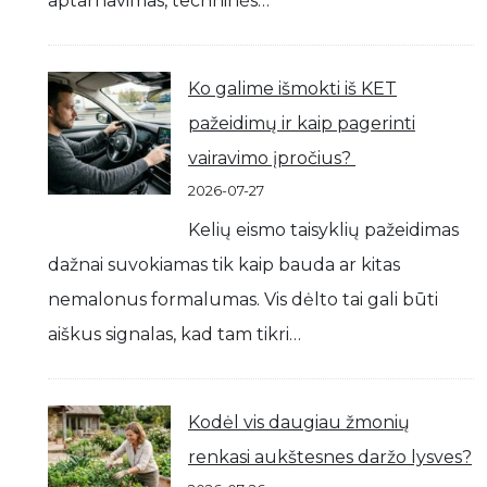
aptarnavimas, techninės…
Ko galime išmokti iš KET
pažeidimų ir kaip pagerinti
vairavimo įpročius?
2026-07-27
Kelių eismo taisyklių pažeidimas
dažnai suvokiamas tik kaip bauda ar kitas
nemalonus formalumas. Vis dėlto tai gali būti
aiškus signalas, kad tam tikri…
Kodėl vis daugiau žmonių
renkasi aukštesnes daržo lysves?