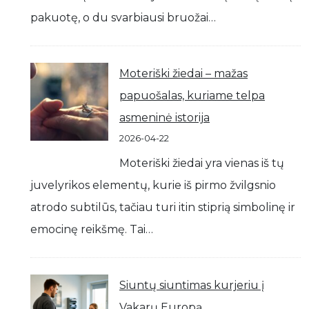
pakuotę, o du svarbiausi bruožai…
Moteriški žiedai – mažas
papuošalas, kuriame telpa
asmeninė istorija
2026-04-22
Moteriški žiedai yra vienas iš tų
juvelyrikos elementų, kurie iš pirmo žvilgsnio
atrodo subtilūs, tačiau turi itin stiprią simbolinę ir
emocinę reikšmę. Tai…
Siuntų siuntimas kurjeriu į
Vakarų Europą