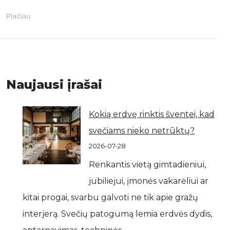
Plačiau
Naujausi įrašai
Kokią erdvę rinktis šventei, kad
svečiams nieko netrūktų?
2026-07-28
Renkantis vietą gimtadieniui,
jubiliejui, įmonės vakarėliui ar
kitai progai, svarbu galvoti ne tik apie gražų
interjerą. Svečių patogumą lemia erdvės dydis,