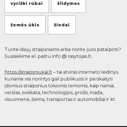
vyriški rūbai
šildymas
žemės ūkis
žiedai
Turite idėjų straipsniams arba norite juos patalpinti?
Susisiekime el. paštu info @ rasytojas.lt.
https://straipsniukai.lt
– tai atviras interneto leidinys,
kuriame visi norintys gali publikuoti ir perskaityti
įdomius straipsnius tokiomis temomis, kaip namai,
verslas, sveikata, technologijos, grožis, mada,
visuomenė, šeima, transportas ir automobiliai ir kt.