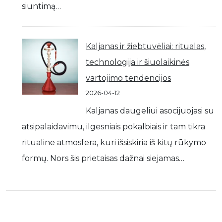
siuntimą…
Kaljanas ir žiebtuvėliai: ritualas,
technologija ir šiuolaikinės
vartojimo tendencijos
2026-04-12
Kaljanas daugeliui asocijuojasi su
atsipalaidavimu, ilgesniais pokalbiais ir tam tikra
ritualine atmosfera, kuri išsiskiria iš kitų rūkymo
formų. Nors šis prietaisas dažnai siejamas…