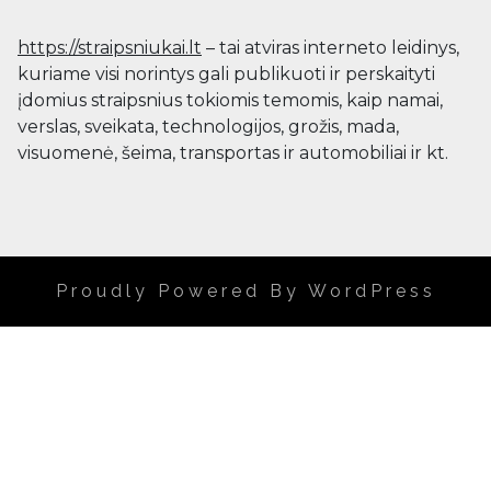
https://straipsniukai.lt
– tai atviras interneto leidinys,
kuriame visi norintys gali publikuoti ir perskaityti
įdomius straipsnius tokiomis temomis, kaip namai,
verslas, sveikata, technologijos, grožis, mada,
visuomenė, šeima, transportas ir automobiliai ir kt.
Proudly Powered By WordPress