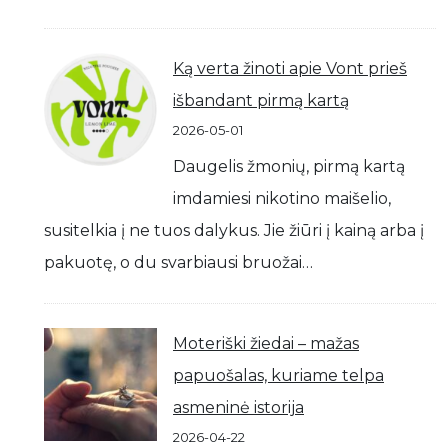
Ką verta žinoti apie Vont prieš
išbandant pirmą kartą
2026-05-01
Daugelis žmonių, pirmą kartą
imdamiesi nikotino maišelio,
susitelkia į ne tuos dalykus. Jie žiūri į kainą arba į
pakuotę, o du svarbiausi bruožai…
Moteriški žiedai – mažas
papuošalas, kuriame telpa
asmeninė istorija
2026-04-22