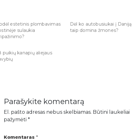
odėl estetinis plombavimas
Dėl ko autobusiukai į Daniją
ostinėje sulaukia
taip domina žmones?
ripažinimo?
8 puikių kanapių aliejaus
avybių
Parašykite komentarą
El. pašto adresas nebus skelbiamas.
Būtini laukeliai
pažymėti
*
Komentaras
*