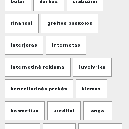
butai
darbas
drabužiai
finansai
greitos paskolos
interjeras
internetas
internetinė reklama
juvelyrika
kanceliarinės prekės
kiemas
kosmetika
kreditai
langai