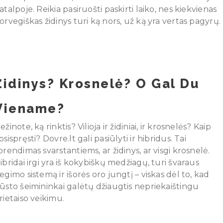
atalpoje. Reikia pasiruošti paskirti laiko, nes kiekvienas
orvegiškas židinys turi ką nors, už ką yra vertas pagyrų.
Židinys? Krosnelė? O Gal Du
Viename?
ežinote, ką rinktis? Vilioja ir židiniai, ir krosnelės? Kaip
psispręsti? Dovre.lt gali pasiūlyti ir hibridus. Tai
prendimas svarstantiems, ar židinys, ar visgi krosnelė.
ibridai irgi yra iš kokybiškų medžiagų, turi švaraus
egimo sistemą ir išorės oro jungtį – viskas dėl to, kad
ūsto šeimininkai galėtų džiaugtis nepriekaištingu
rietaiso veikimu.