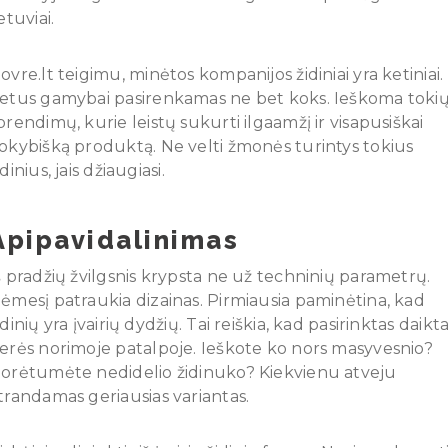
ietuviai.
ovre.lt teigimu, minėtos kompanijos židiniai yra ketiniai.
etus gamybai pasirenkamas ne bet koks. Ieškoma toki
prendimų, kurie leistų sukurti ilgaamžį ir visapusiškai
okybišką produktą. Ne velti žmonės turintys tokius
idinius, jais džiaugiasi.
Apipavidalinimas
š pradžių žvilgsnis krypsta ne už techninių parametrų.
ėmesį patraukia dizainas. Pirmiausia paminėtina, kad
idinių yra įvairių dydžių. Tai reiškia, kad pasirinktas daikt
erės norimoje patalpoje. Ieškote ko nors masyvesnio?
orėtumėte nedidelio židinuko? Kiekvienu atveju
trandamas geriausias variantas.