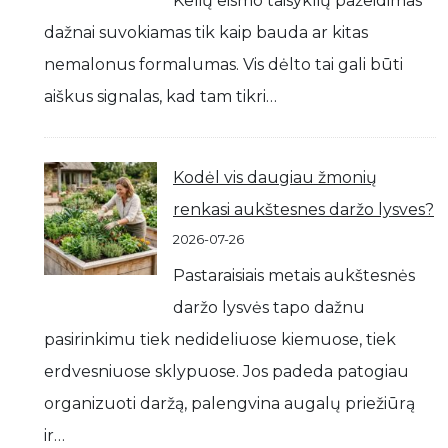
Kelių eismo taisyklių pažeidimas
dažnai suvokiamas tik kaip bauda ar kitas
nemalonus formalumas. Vis dėlto tai gali būti
aiškus signalas, kad tam tikri…
Kodėl vis daugiau žmonių
renkasi aukštesnes daržo lysves?
2026-07-26
Pastaraisiais metais aukštesnės
daržo lysvės tapo dažnu
pasirinkimu tiek nedideliuose kiemuose, tiek
erdvesniuose sklypuose. Jos padeda patogiau
organizuoti daržą, palengvina augalų priežiūrą
ir…