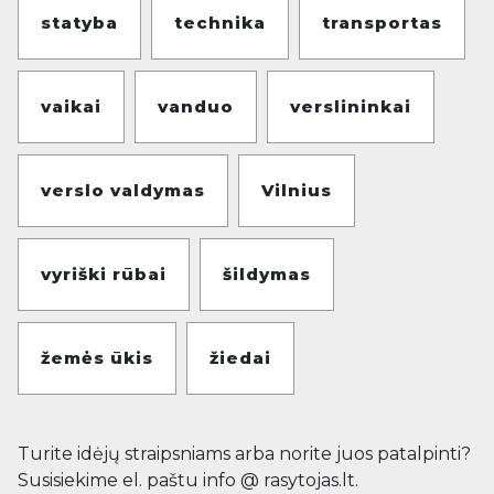
statyba
technika
transportas
vaikai
vanduo
verslininkai
verslo valdymas
Vilnius
vyriški rūbai
šildymas
žemės ūkis
žiedai
Turite idėjų straipsniams arba norite juos patalpinti?
Susisiekime el. paštu info @ rasytojas.lt.