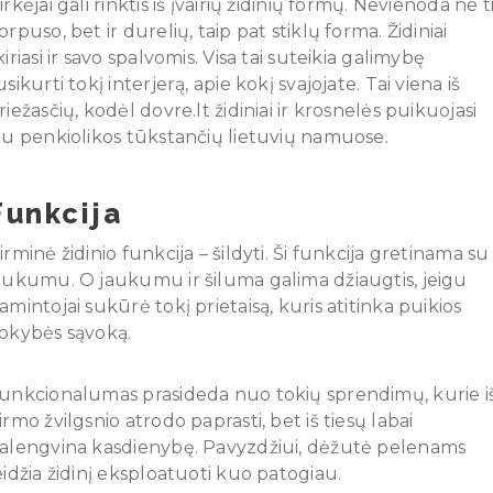
irkėjai gali rinktis iš įvairių židinių formų. Nevienoda ne t
orpuso, bet ir durelių, taip pat stiklų forma. Židiniai
kiriasi ir savo spalvomis. Visa tai suteikia galimybę
usikurti tokį interjerą, apie kokį svajojate. Tai viena iš
riežasčių, kodėl dovre.lt židiniai ir krosnelės puikuojasi
au penkiolikos tūkstančių lietuvių namuose.
Funkcija
irminė židinio funkcija – šildyti. Ši funkcija gretinama su
aukumu. O jaukumu ir šiluma galima džiaugtis, jeigu
amintojai sukūrė tokį prietaisą, kuris atitinka puikios
okybės sąvoką.
unkcionalumas prasideda nuo tokių sprendimų, kurie i
irmo žvilgsnio atrodo paprasti, bet iš tiesų labai
alengvina kasdienybę. Pavyzdžiui, dėžutė pelenams
eidžia židinį eksploatuoti kuo patogiau.