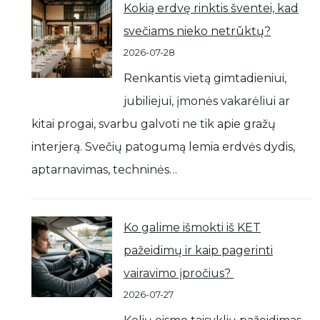
Kokią erdvę rinktis šventei, kad
svečiams nieko netrūktų?
2026-07-28
Renkantis vietą gimtadieniui,
jubiliejui, įmonės vakarėliui ar
kitai progai, svarbu galvoti ne tik apie gražų
interjerą. Svečių patogumą lemia erdvės dydis,
aptarnavimas, techninės…
Ko galime išmokti iš KET
pažeidimų ir kaip pagerinti
vairavimo įpročius?
2026-07-27