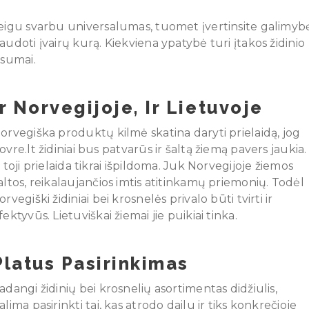
eigu svarbu universalumas, tuomet įvertinsite galimyb
audoti įvairų kurą. Kiekviena ypatybė turi įtakos židinio
isumai.
Ir Norvegijoje, Ir Lietuvoje
orvegiška produktų kilmė skatina daryti prielaidą, jog
ovre.lt židiniai bus patvarūs ir šaltą žiemą pavers jaukia.
r toji prielaida tikrai išpildoma. Juk Norvegijoje žiemos
altos, reikalaujančios imtis atitinkamų priemonių. Todėl
orvegiški židiniai bei krosnelės privalo būti tvirti ir
fektyvūs. Lietuviškai žiemai jie puikiai tinka.
Platus Pasirinkimas
adangi židinių bei krosnelių asortimentas didžiulis,
alima pasirinkti tai, kas atrodo dailu ir tiks konkrečioje