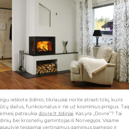
eigu ieškote židinio, tikriausiai norite atrasti tokį, kuris
ūtų dailus, funkcionalus ir ne už kosminius pinigus. Tai
ėmesį patraukia
dovre.lt židiniai
. Kas yra „Dovre“? Tai
idinių bei krosnelių gamintojas iš Norvegijos. Visame
asaulyje teigiamai vertinamus gaminius pamėgo ir