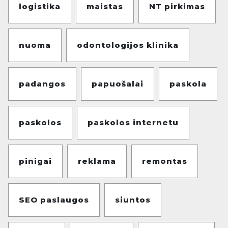
logistika
maistas
NT pirkimas
nuoma
odontologijos klinika
padangos
papuošalai
paskola
paskolos
paskolos internetu
pinigai
reklama
remontas
SEO paslaugos
siuntos