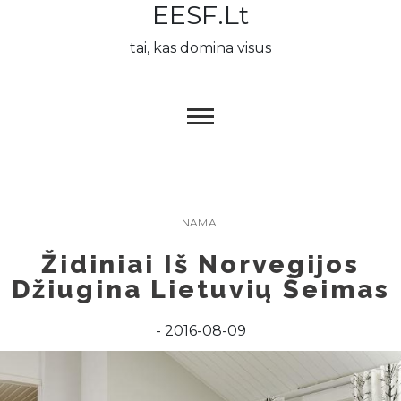
EESF.lt
Skip
to
tai, kas domina visus
content
NAMAI
Židiniai Iš Norvegijos
Džiugina Lietuvių Šeimas
2016-08-09