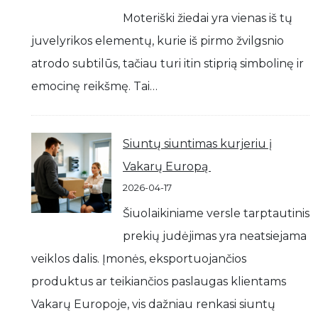
Moteriški žiedai yra vienas iš tų
juvelyrikos elementų, kurie iš pirmo žvilgsnio
atrodo subtilūs, tačiau turi itin stiprią simbolinę ir
emocinę reikšmę. Tai…
Siuntų siuntimas kurjeriu į
Vakarų Europą
2026-04-17
Šiuolaikiniame versle tarptautinis
prekių judėjimas yra neatsiejama
veiklos dalis. Įmonės, eksportuojančios
produktus ar teikiančios paslaugas klientams
Vakarų Europoje, vis dažniau renkasi siuntų