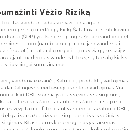
Sumažinti Vėžio Riziką
iltruotas vanduo padės sumažinti daugelio
ancerogeninių medžiagų kiekį. Šalutiniai dezinfekavim
roduktai (ŠDP) yra kancerogenų rūšis, atsirandanti dėl
heminės chloro (naudojamo geriamajam vandeniui
ezinfekuoti) ir natūralių organinių medžiagų reakcijos.
audojant modernius vandens filtrus, šių teršalų kiekis
ra veiksmingai sumažinamas.
vairių vandenyje esančių šalutinių produktų vartojimas
ra dar žalingesnis nei tiesioginis chloro vartojimas. Yra
inoma, kad DBP sukelia įvairius vėžinius susirgimus,
skaitant tiesiosios žarnos, gaubtinės žarnos ir šlapimo
ūslės vėžį. Laimei, filtruojant vandenį atsikratoma DBP,
odėl gali sumažėti rizika susirgti tam tikrais vėžiniais
usirgimais. Kitas stiprus kancerogenas yra arsenas.
inoma, kad ši kenksminga medžiaga sukelia kelių rūšių