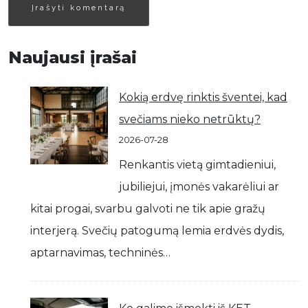
Naujausi įrašai
Kokią erdvę rinktis šventei, kad
svečiams nieko netrūktų?
2026-07-28
Renkantis vietą gimtadieniui,
jubiliejui, įmonės vakarėliui ar
kitai progai, svarbu galvoti ne tik apie gražų
interjerą. Svečių patogumą lemia erdvės dydis,
aptarnavimas, techninės…