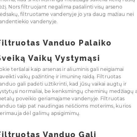
ėžį. Nors filtruojant negalima pašalinti visų arseno
ėdsakų, filtruotame vandenyje jo yra daug mažiau nei
andentiekio vandenyje.
Filtruotas Vanduo Palaiko
Sveiką Vaikų Vystymąsi
okie teršalai kaip arsenas ir aliuminis gali neigiamai
aveikti vaikų pažintinę ir imuninę raidą. Filtruotas
anduo gali padėti užtikrinti, kad jūsų vaikai augtų ir
ystytųsi normaliai, be kenksmingų cheminių medžiagų 
etalų poveikio geriamajame vandenyje. Filtruotas
anduo taip pat naudingas nėščioms moterims, kurios
erimauja dėl galimų apsigimimų.
Filtruotas Vanduo Gali