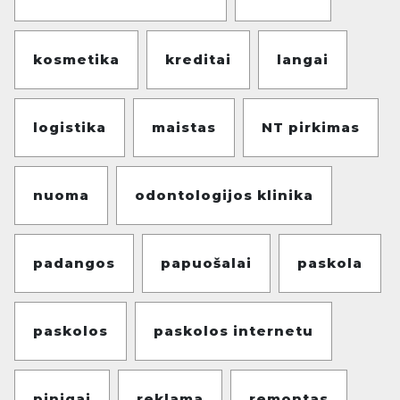
kosmetika
kreditai
langai
logistika
maistas
NT pirkimas
nuoma
odontologijos klinika
padangos
papuošalai
paskola
paskolos
paskolos internetu
pinigai
reklama
remontas