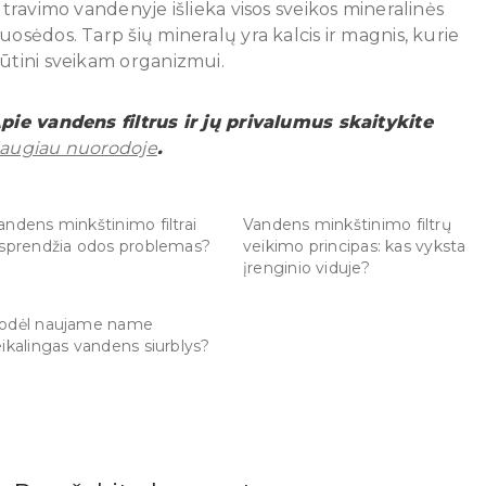
iltravimo vandenyje išlieka visos sveikos mineralinės
uosėdos. Tarp šių mineralų yra kalcis ir magnis, kurie
ūtini sveikam organizmui.
pie vandens filtrus ir jų privalumus skaitykite
augiau nuorodoje
.
andens minkštinimo filtrai
Vandens minkštinimo filtrų
šsprendžia odos problemas?
veikimo principas: kas vyksta
įrenginio viduje?
odėl naujame name
eikalingas vandens siurblys?