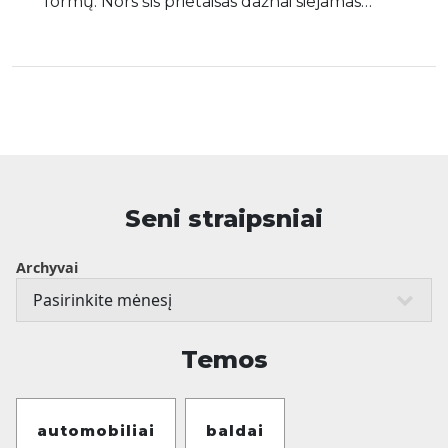
formų. Nors šis prietaisas dažnai siejamas…
Seni straipsniai
Archyvai
Temos
automobiliai
baldai