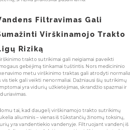
Vandens Filtravimas Gali
Sumažinti Virškinamojo Trakto
Ligų Riziką
irškinimo trakto sutrikimai gali neigiamai paveikti
mogaus gebėjimą tinkamai tuštintis. Nors medicininio
kenavimo metu virškinimo traktas gali atrodyti normalia
is vis tiek gali veikti nenormaliai. Dažniausi šių sutrikimų
imptomai yra vidurių užkietėjimas, skrandžio spazmai ir
iduriavimas.
domu tai, kad daugelį virškinamojo trakto sutrikimų
ukelia aliuminis – vienas iš tūkstančių žinomų toksinų,
urių yra vandentiekio vandenyje. Filtruojant vandenį iš