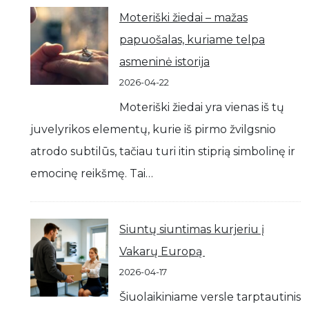
Moteriški žiedai – mažas
papuošalas, kuriame telpa
asmeninė istorija
2026-04-22
Moteriški žiedai yra vienas iš tų
juvelyrikos elementų, kurie iš pirmo žvilgsnio
atrodo subtilūs, tačiau turi itin stiprią simbolinę ir
emocinę reikšmę. Tai…
Siuntų siuntimas kurjeriu į
Vakarų Europą
2026-04-17
Šiuolaikiniame versle tarptautinis