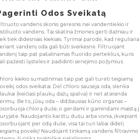
Pagerinti Odos Sveikatą
iltruoto vandens skonis geresnis nei vandentiekio ir
istiliuoto vandens. Tai skatina žmones gerti dažniau ir
iek tiek didesniais kiekiais. Tyrimai parodė, kad reguliaria
eriant vandenį oda gali būti sveikesnė. Filtruojant
andenį taip pat pašalinamas fluorido perteklius, kuris
ali pažeisti ląsteles ir padidinti senėjimo požymius.
hloro kiekio sumažinimas taip pat gali turėti teigiamą
oveikį odos sveikatai. Dėl chloro sausėja oda, slenka
laukai (keičiasi plaukų dažų spalva) ir net atsiranda
ėrimų. Be to, jūsų oda – didžiausias kūno organas –
bsorbuoja chlorą duše, o gerdami ir gamindami maistą j
uryjate. Naudojantis karštu dušu arba vonia, įkvepiant 
bsorbuojant per odą duše, visa tai turi labai didelį
eigiamą poveikį! Naudojant tinkamą vandens filtravimo
istemą, ši rizika praktiškai pašalinama.