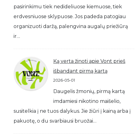
pasirinkimu tiek nedideliuose kiemuose, tiek
erdvesniuose sklypuose. Jos padeda patogiau
organizuoti daržą, palengvina augalų priežiūrą
ir…
Ką verta žinoti apie Vont prieš
išbandant pirmą kartą
2026-05-01
Daugelis žmonių, pirmą kartą
imdamiesi nikotino maišelio,
susitelkia į ne tuos dalykus. Jie žiūri į kainą arba į
pakuotę, o du svarbiausi bruožai…