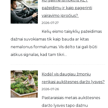
Ko galime išmokti iš KET
pažeidimų ir kaip pagerinti
vairavimo įpročius?
2026-07-27
Kelių eismo taisyklių pažeidimas
dažnai suvokiamas tik kaip bauda ar kitas
nemalonus formalumas. Vis dėlto tai gali būti
aiškus signalas, kad tam tikri…
Kodėl vis daugiau žmonių
renkasi aukštesnes daržo lysves?
2026-07-26
Pastaraisiais metais aukštesnės
daržo lysvės tapo dažnu