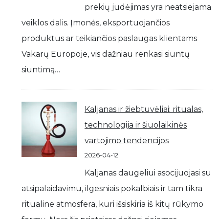
prekių judėjimas yra neatsiejama
veiklos dalis. Įmonės, eksportuojančios
produktus ar teikiančios paslaugas klientams
Vakarų Europoje, vis dažniau renkasi siuntų
siuntimą…
Kaljanas ir žiebtuvėliai: ritualas,
technologija ir šiuolaikinės
vartojimo tendencijos
2026-04-12
Kaljanas daugeliui asocijuojasi su
atsipalaidavimu, ilgesniais pokalbiais ir tam tikra
ritualine atmosfera, kuri išsiskiria iš kitų rūkymo