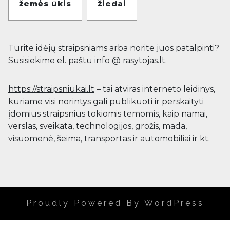
žemės ūkis
žiedai
Turite idėjų straipsniams arba norite juos patalpinti?
Susisiekime el. paštu info @ rasytojas.lt.
https://straipsniukai.lt
– tai atviras interneto leidinys,
kuriame visi norintys gali publikuoti ir perskaityti
įdomius straipsnius tokiomis temomis, kaip namai,
verslas, sveikata, technologijos, grožis, mada,
visuomenė, šeima, transportas ir automobiliai ir kt.
Proudly Powered By WordPress