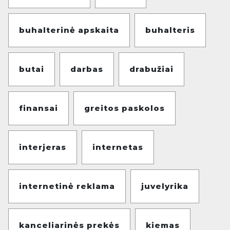
buhalterinė apskaita
buhalteris
butai
darbas
drabužiai
finansai
greitos paskolos
interjeras
internetas
internetinė reklama
juvelyrika
kanceliarinės prekės
kiemas