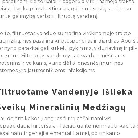
o pašalinami šie teršalai ir pagerėja virškinamojo trakto
eikla. Tai, kaip jūs tuštinatės, gali būti susiję su tuo, ar
urite galimybę vartoti filtruotą vandenį.
e to, filtruotas vanduo sumažina virškinamojo trakto
igų riziką, nes pašalina kriptosporidijas ir giardijas. Abu ši
arnyno parazitai gali sukelti pykinimą, viduriavimą ir pil
pazmus. Filtruotas vanduo ypač svarbus nėščioms
oterims ir vaikams, kurie dėl silpnesnės imuninės
istemos yra jautresni šioms infekcijoms.
Filtruotame Vandenyje Išlieka
Sveikų Mineralinių Medžiagų
audojant kokosų anglies filtrą pašalinami visi
epageidaujami teršalai. Tačiau galite nerimauti, kad tai
ašalinami ir gerieji elementai. Laimei, po tinkamo