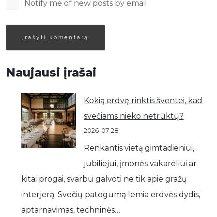
Notify me of new posts by email.
Naujausi įrašai
Kokią erdvę rinktis šventei, kad
svečiams nieko netrūktų?
2026-07-28
Renkantis vietą gimtadieniui,
jubiliejui, įmonės vakarėliui ar
kitai progai, svarbu galvoti ne tik apie gražų
interjerą. Svečių patogumą lemia erdvės dydis,
aptarnavimas, techninės…