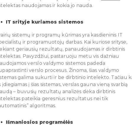
ntelektas naudojamas ir kokia jo nauda.
IT srityje kuriamos sistemos
vairių sistemų ir programų kūrimas yra kasdieninis IT
pecialistų ir programuotojų darbas. Kai kuriose srityse,
iekiant geriausių rezultatų, panaudojamas ir dirbtinis
ntelektas. Pavyzdžiui, pastaruoju metu vis dažniau
audojamos verslo valdymo sistemos padeda
upaprastinti verslo procesus. Žinoma, šias valdymo
istemas galima sukurti ir be dirbtinio intelekto. Tačiau k
is įdiegiamas į šias sistemas, verslas gauna vieną svarbią
audą – buvusių rezultatų analizės dėka dirbtinis
ntelektas pateikia geresnius rezultatus nei tik
automatinis” algoritmas.
Išmaniosios programėlės