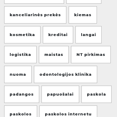
kanceliarinės prekės
kiemas
kosmetika
kreditai
langai
logistika
maistas
NT pirkimas
nuoma
odontologijos klinika
padangos
papuošalai
paskola
paskolos
paskolos internetu