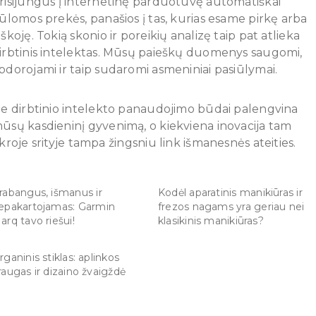
risijungus į internetinę parduotuvę automatiškai
iūlomos prekės, panašios į tas, kurias esame pirkę arba
eškoję. Tokią skonio ir poreikių analizę taip pat atlieka
irbtinis intelektas. Mūsų paieškų duomenys saugomi,
pdorojami ir taip sudaromi asmeniniai pasiūlymai.
ie dirbtinio intelekto panaudojimo būdai palengvina
ūsų kasdieninį gyvenimą, o kiekviena inovacija tam
ikroje srityje tampa žingsniu link išmanesnės ateities.
rabangus, išmanus ir
Kodėl aparatinis manikiūras ir
epakartojamas: Garmin
frezos nagams yra geriau nei
arq tavo riešui!
klasikinis manikiūras?
rganinis stiklas: aplinkos
raugas ir dizaino žvaigždė