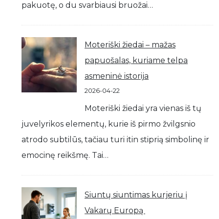
pakuotę, o du svarbiausi bruožai…
Moteriški žiedai – mažas
papuošalas, kuriame telpa
asmeninė istorija
2026-04-22
Moteriški žiedai yra vienas iš tų
juvelyrikos elementų, kurie iš pirmo žvilgsnio
atrodo subtilūs, tačiau turi itin stiprią simbolinę ir
emocinę reikšmę. Tai…
Siuntų siuntimas kurjeriu į
Vakarų Europą