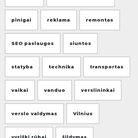
pinigai
reklama
remontas
SEO paslaugos
siuntos
statyba
technika
transportas
vaikai
vanduo
verslininkai
verslo valdymas
Vilnius
vyriški rūbai
šildymas