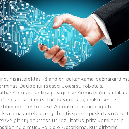
irbtinis intelektas – šiandien pakankamai dažnai girdim
erminas. Daugeliui jis asocijuojasi su robotais,
albančiomis ir į aplinką reaguojančiomis lėlėmis ir kitais
ažangiais išradimais. Tačiau yra ir kita, praktiškesnė
irbtinio intelekto pusė. Algoritmai, kurių pagalba
ukuriamas intelektas, gebantis spręsti priskirtas užduot
tsižvelgiant į ankstesnius rezultatus, pritaikomi net ir
asdieninėje mūsų veikloje. Aptarkime, kur
dirbtinis