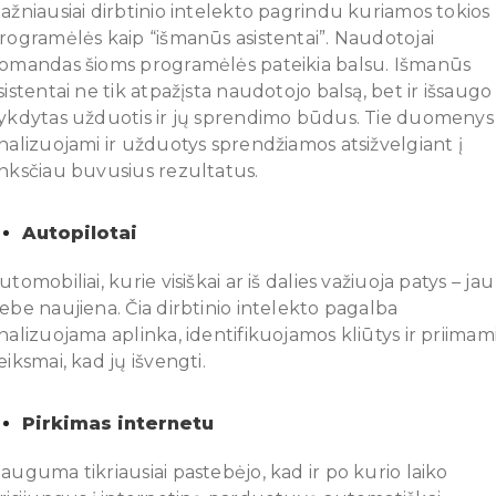
ažniausiai dirbtinio intelekto pagrindu kuriamos tokios
rogramėlės kaip “išmanūs asistentai”. Naudotojai
omandas šioms programėlės pateikia balsu. Išmanūs
sistentai ne tik atpažįsta naudotojo balsą, bet ir išsaugo
ykdytas užduotis ir jų sprendimo būdus. Tie duomenys
nalizuojami ir užduotys sprendžiamos atsižvelgiant į
nksčiau buvusius rezultatus.
Autopilotai
utomobiliai, kurie visiškai ar iš dalies važiuoja patys – jau
ebe naujiena. Čia dirbtinio intelekto pagalba
nalizuojama aplinka, identifikuojamos kliūtys ir priimam
eiksmai, kad jų išvengti.
Pirkimas internetu
auguma tikriausiai pastebėjo, kad ir po kurio laiko