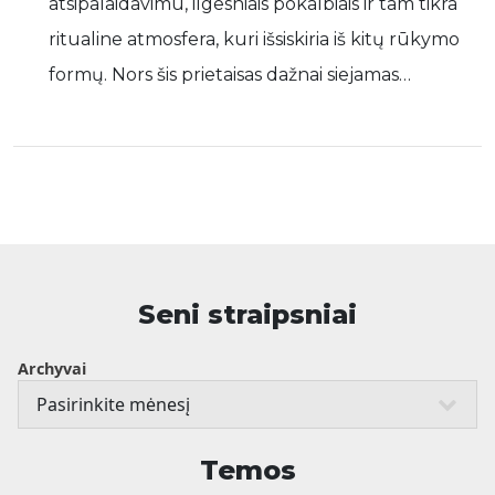
atsipalaidavimu, ilgesniais pokalbiais ir tam tikra
ritualine atmosfera, kuri išsiskiria iš kitų rūkymo
formų. Nors šis prietaisas dažnai siejamas…
Seni straipsniai
Archyvai
Temos