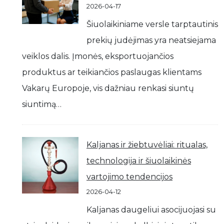
2026-04-17
Šiuolaikiniame versle tarptautinis
prekių judėjimas yra neatsiejama
veiklos dalis. Įmonės, eksportuojančios
produktus ar teikiančios paslaugas klientams
Vakarų Europoje, vis dažniau renkasi siuntų
siuntimą…
Kaljanas ir žiebtuvėliai: ritualas,
technologija ir šiuolaikinės
vartojimo tendencijos
2026-04-12
Kaljanas daugeliui asocijuojasi su