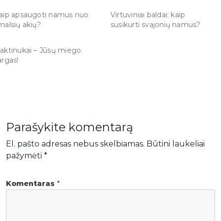
aip apsaugoti namus nuo
Virtuviniai baldai: kaip
malsių akių?
susikurti svajonių namus?
aktinukai – Jūsų miego
argas!
Parašykite komentarą
El. pašto adresas nebus skelbiamas.
Būtini laukeliai
pažymėti
*
Komentaras
*