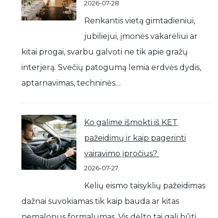
2026-07-28
Renkantis vietą gimtadieniui,
jubiliejui, įmonės vakarėliui ar
kitai progai, svarbu galvoti ne tik apie gražų
interjerą. Svečių patogumą lemia erdvės dydis,
aptarnavimas, techninės…
Ko galime išmokti iš KET
pažeidimų ir kaip pagerinti
vairavimo įpročius?
2026-07-27
Kelių eismo taisyklių pažeidimas
dažnai suvokiamas tik kaip bauda ar kitas
nemalonus formalumas. Vis dėlto tai gali būti