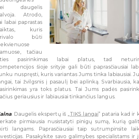
nei daugelis
alvoja. Atrodo,
ai labai paprastas
aiktas, kuris
privalo būti
iekvienuose
amuose, tačiau
šties pasirinkimas labai platus, tad neturi
ompetencijos šioje srityje gali būti paprasčiausiai lab
unku nuspręsti, kuris variantas Jums tinka labiausiai. J
angai, tai žvilgsnis į pasaulį bei aplinką. Svarbiausia, k
asirinkimas yra toks platus. Tai Jums padės pasirink
ačius geriausius ir labiausiai tinkančius langus.
aina
. Daugelis ekspertų iš „
TIKS langai
” pataria kad ir 
erkate pirmiausia nusistatyti pinigų sumą, kurią gali
kirti langams. Paprasčiausiai taip sutrumpinsite lai
nvesticijas. Pasakykite savo galimybes specialistams ir j