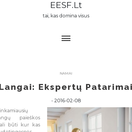
EESF.lt
Skip
to
tai, kas domina visus
content
NAMAI
Langai: Ekspertų Patarima
2016-02-08
inkamiausių
angų paieškos
ali būti kur kas
udėtingesnės