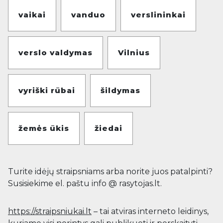
vaikai
vanduo
verslininkai
verslo valdymas
Vilnius
vyriški rūbai
šildymas
žemės ūkis
žiedai
Turite idėjų straipsniams arba norite juos patalpinti?
Susisiekime el. paštu info @ rasytojas.lt.
https://straipsniukai.lt
– tai atviras interneto leidinys,