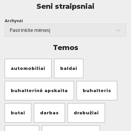
Seni straipsniai
Archyvai
Temos
automobiliai
baldai
buhalterinė apskaita
buhalteris
butai
darbas
drabužiai