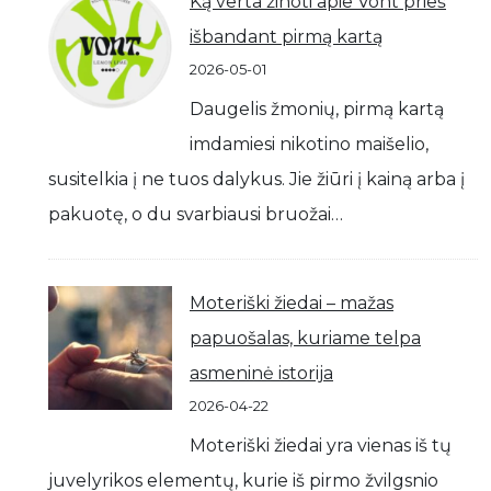
Ką verta žinoti apie Vont prieš
išbandant pirmą kartą
2026-05-01
Daugelis žmonių, pirmą kartą
imdamiesi nikotino maišelio,
susitelkia į ne tuos dalykus. Jie žiūri į kainą arba į
pakuotę, o du svarbiausi bruožai…
Moteriški žiedai – mažas
papuošalas, kuriame telpa
asmeninė istorija
2026-04-22
Moteriški žiedai yra vienas iš tų
juvelyrikos elementų, kurie iš pirmo žvilgsnio