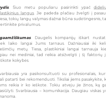
ydis
. Šiuo metu populiaru pasirinkti ypač
dideli
lastikinius langus
. Jie padeda plačiau žvelgti į pasaul
iesa, tokių langų valymas dažnai būna sudėtingesnis, t
vertinkite privalumus.
lgaamžiškumas
. Daugelis kompanijų iškart nustat
iek laiko langai Jums tarnaus. Dažniausiai iki kel
ešimčių metų. Tiesa, plastikiniai langai tarnauja ki
lgiau nei mediniai, tad reikia atsižvelgti į šį faktorių j
eškote kokybės.
varbiausia yra pasikonsultuoti su profesionalais, kur
ali patarti bei rekomenduoti. Tiksliai jiems pasakykite, 
ums reikia ir ko ieškote. Tokiu atveju jie žinos, ką ga
asiūlyti. Svarbiausia – komunikacija. Daugiau viskas y
manoma.