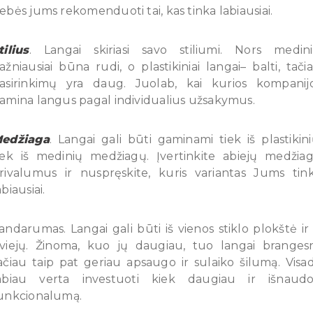
ebės jums rekomenduoti tai, kas tinka labiausiai.
tilius
. Langai skiriasi savo stiliumi. Nors medini
ažniausiai būna rudi, o plastikiniai langai– balti, tači
asirinkimų yra daug. Juolab, kai kurios kompanij
amina langus pagal individualius užsakymus.
edžiaga
. Langai gali būti gaminami tiek iš plastikini
iek iš medinių medžiagų. Įvertinkite abiejų medžia
rivalumus ir nuspręskite, kuris variantas Jums tin
abiausiai.
andarumas. Langai gali būti iš vienos stiklo plokštė ir 
viejų. Žinoma, kuo jų daugiau, tuo langai brangesn
ačiau taip pat geriau apsaugo ir sulaiko šilumą. Visa
abiau verta investuoti kiek daugiau ir išnaudo
unkcionalumą.