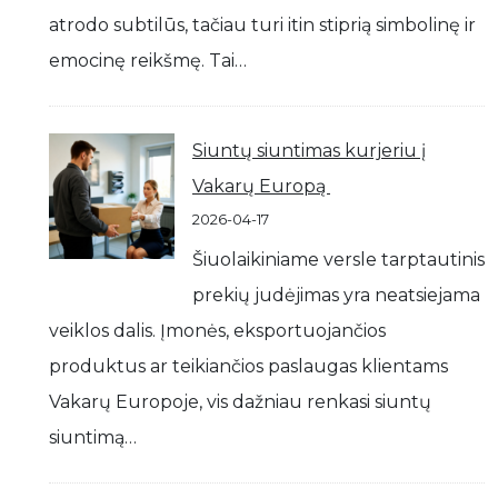
atrodo subtilūs, tačiau turi itin stiprią simbolinę ir
emocinę reikšmę. Tai…
Siuntų siuntimas kurjeriu į
Vakarų Europą
2026-04-17
Šiuolaikiniame versle tarptautinis
prekių judėjimas yra neatsiejama
veiklos dalis. Įmonės, eksportuojančios
produktus ar teikiančios paslaugas klientams
Vakarų Europoje, vis dažniau renkasi siuntų
siuntimą…