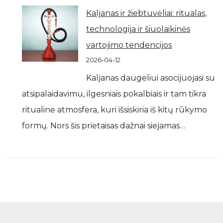
Kaljanas ir žiebtuvėliai: ritualas,
technologija ir šiuolaikinės
vartojimo tendencijos
2026-04-12
Kaljanas daugeliui asocijuojasi su
atsipalaidavimu, ilgesniais pokalbiais ir tam tikra
ritualine atmosfera, kuri išsiskiria iš kitų rūkymo
formų. Nors šis prietaisas dažnai siejamas…