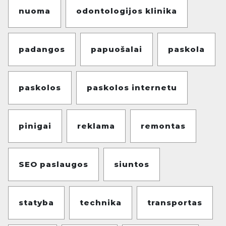
nuoma
odontologijos klinika
padangos
papuošalai
paskola
paskolos
paskolos internetu
pinigai
reklama
remontas
SEO paslaugos
siuntos
statyba
technika
transportas