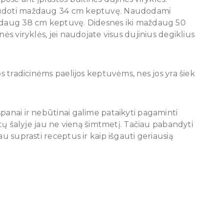
naudoti maždaug 34 cm keptuvę. Naudodami
aždaug 38 cm keptuvę. Didesnes iki maždaug 50
nės viryklės, jei naudojate visus dujinius degiklius
os tradicinėms paelijos keptuvėms, nes jos yra šiek
panai ir nebūtinai galime pataikyti pagaminti
ietų šalyje jau ne vieną šimtmetį. Tačiau pabandyti
au suprasti receptus ir kaip išgauti geriausią