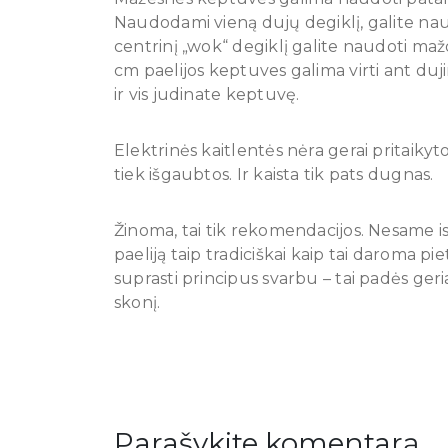
Naudodami vieną dujų degiklį, galite 
centrinį „wok“ degiklį galite naudoti m
cm paelijos keptuves galima virti ant duji
ir vis judinate keptuvę.
Elektrinės kaitlentės nėra gerai pritaikyt
tiek išgaubtos. Ir kaista tik pats dugnas.
Žinoma, tai tik rekomendacijos. Nesame is
paeliją taip tradiciškai kaip tai daroma p
suprasti principus svarbu – tai padės geri
skonį.
Parašykite komentarą