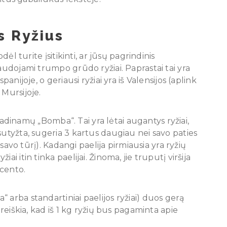
 Ryžius
dėl turite įsitikinti, ar jūsų pagrindinis
naudojami trumpo grūdo ryžiai. Paprastai tai yra
panijoje, o geriausi ryžiai yra iš Valensijos (aplink
 Mursijoje.
, vadinamų „Bomba“. Tai yra lėtai augantys ryžiai,
sutyžta, sugeria 3 kartus daugiau nei savo paties
ž savo tūrį). Kadangi paelija pirmiausia yra ryžių
i itin tinka paelijai. Žinoma, jie truputį viršija
 cento.
 arba standartiniai paelijos ryžiai) duos gerą
 reiškia, kad iš 1 kg ryžių bus pagaminta apie