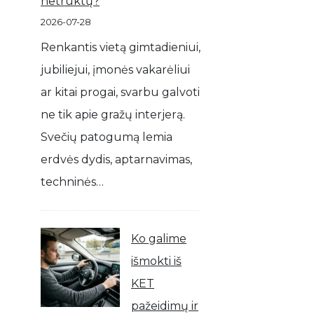
netrūktų?
2026-07-28
Renkantis vietą gimtadieniui,
jubiliejui, įmonės vakarėliui
ar kitai progai, svarbu galvoti
ne tik apie gražų interjerą.
Svečių patogumą lemia
erdvės dydis, aptarnavimas,
techninės…
Ko galime
išmokti iš
KET
pažeidimų ir