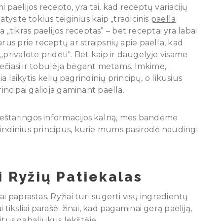
 paelijos recepto, yra tai, kad receptų variacijų
tysite tokius teiginius kaip „tradicinis
paella
tikras paelijos receptas” – bet receptai yra labai
rus prie receptų ar straipsnių apie paella, kad
privalote pridėti“. Bet kaip ir daugelyje visame
plečiasi ir tobulėja bėgant metams. Imkime,
ia laikytis kelių pagrindinių principų, o likusius
rincipai galioja gaminant paella.
ieštaringos informacijos kalną, mes bandėme
rindinius principus, kurie mums pasirodė naudingi
i Ryžių Patiekalas
i paprastas. Ryžiai turi sugerti visų ingredientų
tiksliai parašė: žinai, kad pagaminai gerą paeliją,
 kitus gabaliukus lėkštėje.