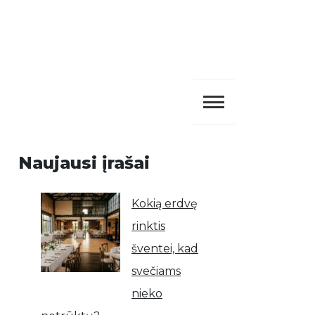
Naujausi įrašai
Kokią erdvę
rinktis
šventei, kad
svečiams
nieko