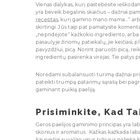
Vienas dalykas, kurį pastebėsite ieškodami
yra beveik begalinis skaičius – dažnai pama
receptas
, kurį gamino mano mama…“ arba „
skirtingi. Jūs taip pat pamatysite komenta
„nepridėjote“ kažkokio ingrediento, arba „
pasaulyje žinomų patiekalų, jie keičiasi, 
pavyzdžiui, picą. Norint paruošti picą, reik
ingredientų pasirenka virėjas. Tie patys p
Norėdami subalansuoti turimą dažnai pr
pateikti trumpą patarimų sąrašą bei pag
gaminant puikią paeliją.
Prisiminkite, Kad Ta
Geros paelijos gaminimo principas yra laba
skonius ir aromatus. Kažkas kažkada labai 
kai svečiai suvalgo visus ryžius ir palieka