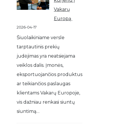
kurjeriu į
Vakarų
Europą
2026-04-17
Šiuolaikiniame versle
tarptautinis prekių
judėjimas yra neatsiejama
veiklos dalis. Įmonės,
eksportuojančios produktus
ar teikiančios paslaugas
klientams Vakarų Europoje,
vis dažniau renkasi siuntų
siuntimą…