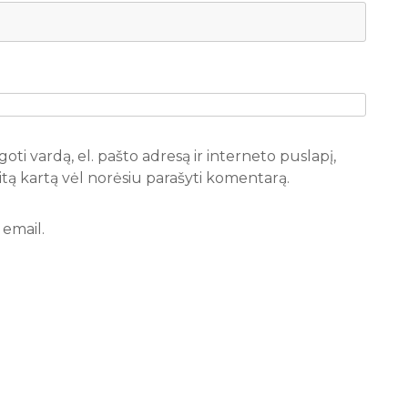
oti vardą, el. pašto adresą ir interneto puslapį,
 kitą kartą vėl norėsiu parašyti komentarą.
email.