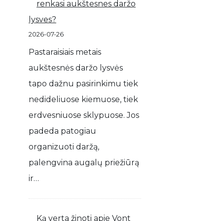
renkasi aukštesnes daržo
lysves?
2026-07-26
Pastaraisiais metais
aukštesnės daržo lysvės
tapo dažnu pasirinkimu tiek
nedideliuose kiemuose, tiek
erdvesniuose sklypuose. Jos
padeda patogiau
organizuoti daržą,
palengvina augalų priežiūrą
ir…
Ką verta žinoti apie Vont