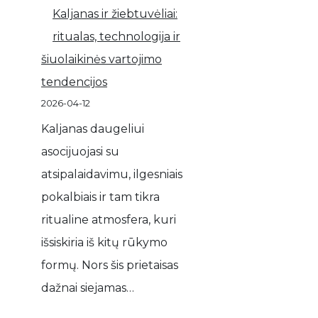
Kaljanas ir žiebtuvėliai:
ritualas, technologija ir
šiuolaikinės vartojimo
tendencijos
2026-04-12
Kaljanas daugeliui
asocijuojasi su
atsipalaidavimu, ilgesniais
pokalbiais ir tam tikra
ritualine atmosfera, kuri
išsiskiria iš kitų rūkymo
formų. Nors šis prietaisas
dažnai siejamas…