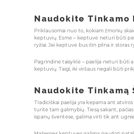
Naudokite Tinkamo 
Priklausomai nuo to, kokiam žmonių skaičiu
keptuvių. Esmė – keptuvė neturi būti per g
ryžiai. Jei keptuvė bus itin pilna ir storas
Pagrindinė taisyklė – paelija neturi būti
keptuvių. Taigi, iki viršaus negali būti pr
Naudokite Tinkamą Š
Tradiciškai paelija yra kepama ant atviros 
turite tam galimybių. Tiesą sakant, pačias
ispanų šventėse, galima virti tik ant ugnie
Mažesnes keptuves galima naudoti patalpo