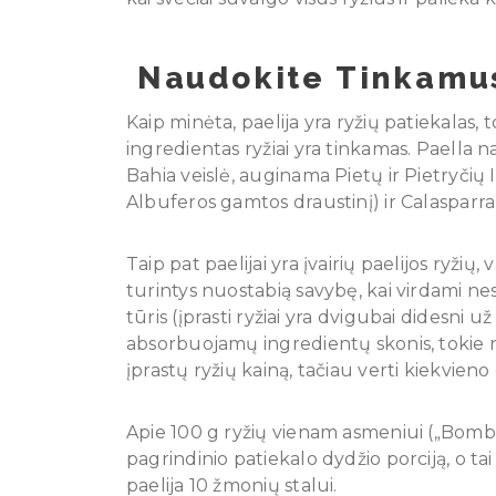
Naudokite Tinkamus
Kaip minėta, paelija yra ryžių patiekalas, to
ingredientas ryžiai yra tinkamas. Paella 
Bahia veislė, auginama Pietų ir Pietryčių Is
Albuferos gamtos draustinį) ir Calasparra
Taip pat paelijai yra įvairių paelijos ryžių
turintys nuostabią savybę, kai virdami ne
tūris (įprasti ryžiai yra dvigubai didesni u
absorbuojamų ingredientų skonis, tokie ryžia
įprastų ryžių kainą, tačiau verti kiekvieno
Apie 100 g ryžių vienam asmeniui („Bomba“
pagrindinio patiekalo dydžio porciją, o tai
paelija 10 žmonių stalui.