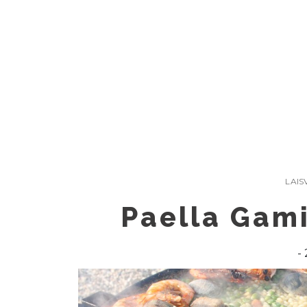
Skip
to
content
LAIS
Paella Gami