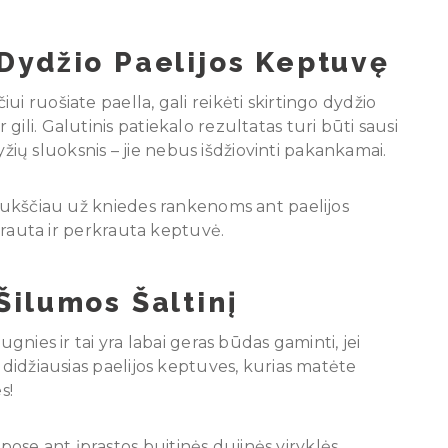
Dydžio Paelijos Keptuvę
i ruošiate paella, gali reikėti skirtingo dydžio
ili. Galutinis patiekalo rezultatas turi būti sausi
 ryžių sluoksnis – jie nebus išdžiovinti pakankamai.
 aukščiau už kniedes rankenoms ant paelijos
ikrauta ir perkrauta keptuvė.
ilumos Šaltinį
ugnies ir tai yra labai geras būdas gaminti, jei
 didžiausias paelijos keptuves, kurias matėte
s!
se ant įprastos buitinės dujinės viryklės.