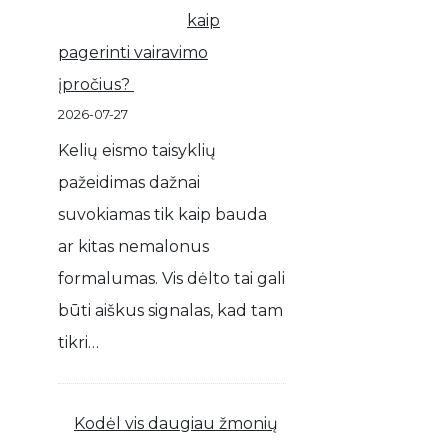
kaip
pagerinti vairavimo
įpročius?
2026-07-27
Kelių eismo taisyklių
pažeidimas dažnai
suvokiamas tik kaip bauda
ar kitas nemalonus
formalumas. Vis dėlto tai gali
būti aiškus signalas, kad tam
tikri…
Kodėl vis daugiau žmonių