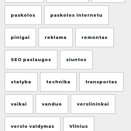
paskolos
paskolos internetu
pinigai
reklama
remontas
SEO paslaugos
siuntos
statyba
technika
transportas
vaikai
vanduo
verslininkai
verslo valdymas
Vilnius