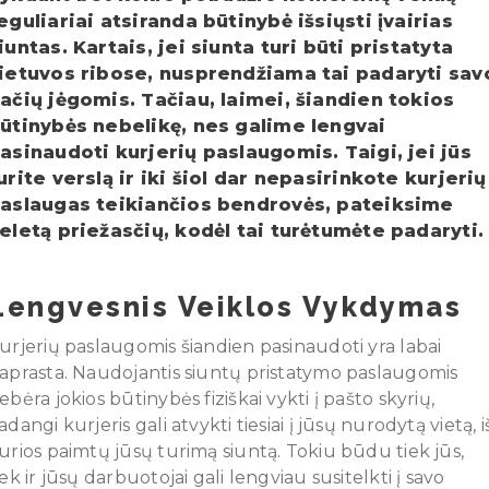
eguliariai atsiranda būtinybė išsiųsti įvairias
iuntas. Kartais, jei siunta turi būti pristatyta
ietuvos ribose, nusprendžiama tai padaryti sav
ačių jėgomis. Tačiau, laimei, šiandien tokios
ūtinybės nebelikę, nes galime lengvai
asinaudoti kurjerių paslaugomis. Taigi, jei jūs
urite verslą ir iki šiol dar nepasirinkote kurjerių
aslaugas teikiančios bendrovės, pateiksime
eletą priežasčių, kodėl tai turėtumėte padaryti.
Lengvesnis Veiklos Vykdymas
urjerių paslaugomis šiandien pasinaudoti yra labai
aprasta. Naudojantis siuntų pristatymo paslaugomis
ebėra jokios būtinybės fiziškai vykti į pašto skyrių,
adangi kurjeris gali atvykti tiesiai į jūsų nurodytą vietą, i
urios paimtų jūsų turimą siuntą. Tokiu būdu tiek jūs,
iek ir jūsų darbuotojai gali lengviau susitelkti į savo