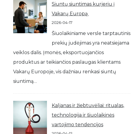
Siuntų siuntimas kurjeriu į
Vakarų Europą
2026-04-17
Šiuolaikiniame versle tarptautinis
prekių judėjimas yra neatsiejama
veiklos dalis. Įmonės, eksportuojančios
produktus ar teikiančios paslaugas klientams
Vakarų Europoje, vis dažniau renkasi siuntų
siuntimą…
Kaljanas ir žiebtuvėliai: ritualas,
technologija ir šiuolaikinės
vartojimo tendencijos
2026-04-12