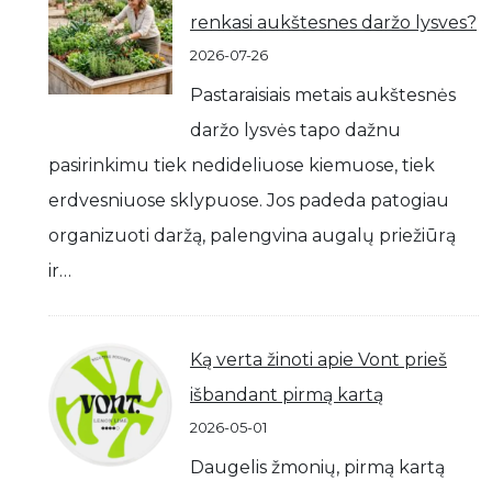
renkasi aukštesnes daržo lysves?
2026-07-26
Pastaraisiais metais aukštesnės
daržo lysvės tapo dažnu
pasirinkimu tiek nedideliuose kiemuose, tiek
erdvesniuose sklypuose. Jos padeda patogiau
organizuoti daržą, palengvina augalų priežiūrą
ir…
Ką verta žinoti apie Vont prieš
išbandant pirmą kartą
2026-05-01
Daugelis žmonių, pirmą kartą