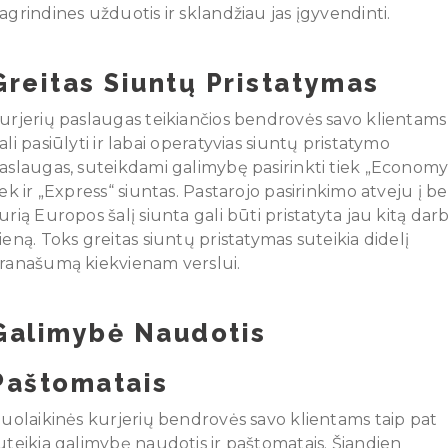
agrindines užduotis ir sklandžiau jas įgyvendinti.
Greitas Siuntų Pristatymas
urjerių paslaugas teikiančios bendrovės savo klientams
ali pasiūlyti ir labai operatyvias siuntų pristatymo
aslaugas, suteikdami galimybę pasirinkti tiek „Economy
iek ir „Express“ siuntas. Pastarojo pasirinkimo atveju į be
urią Europos šalį siunta gali būti pristatyta jau kitą dar
ieną. Toks greitas siuntų pristatymas suteikia didelį
ranašumą kiekvienam verslui.
Galimybė Naudotis
Paštomatais
iuolaikinės kurjerių bendrovės savo klientams taip pat
uteikia galimybę naudotis ir paštomatais. Šiandien