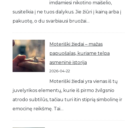
imdamiesi nikotino maišelio,
susitelkia į ne tuos dalykus. Jie žiūri į kainą arba į
pakuotę, o du svarbiausi bruožai…
Moteriški žiedai – mažas
papuošalas, kuriame telpa
asmeninė istorija
2026-04-22
Moteriški žiedai yra vienas iš tų
juvelyrikos elementų, kurie iš pirmo žvilgsnio
atrodo subtilūs, tačiau turi itin stiprią simbolinę ir
emocinę reikšmę. Tai…