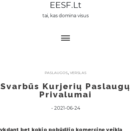
EESF.lt
Skip
to
tai, kas domina visus
content
,
PASLAUGOS
VERSLAS
Svarbūs Kurjerių Paslaugų
Privalumai
2021-06-24
ykdant bet kokio pobūdžio komercinę veiklą