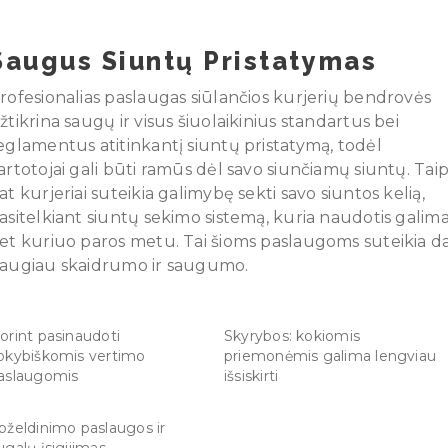
Saugus Siuntų Pristatymas
rofesionalias paslaugas siūlančios kurjerių bendrovės
žtikrina saugų ir visus šiuolaikinius standartus bei
eglamentus atitinkantį siuntų pristatymą, todėl
artotojai gali būti ramūs dėl savo siunčiamų siuntų. Tai
at kurjeriai suteikia galimybę sekti savo siuntos kelią,
asitelkiant siuntų sekimo sistemą, kuria naudotis galim
et kuriuo paros metu. Tai šioms paslaugoms suteikia d
augiau skaidrumo ir saugumo.
orint pasinaudoti
Skyrybos: kokiomis
okybiškomis vertimo
priemonėmis galima lengviau
aslaugomis
išsiskirti
pželdinimo paslaugos ir