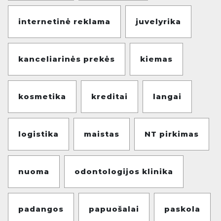
internetinė reklama
juvelyrika
kanceliarinės prekės
kiemas
kosmetika
kreditai
langai
logistika
maistas
NT pirkimas
nuoma
odontologijos klinika
padangos
papuošalai
paskola