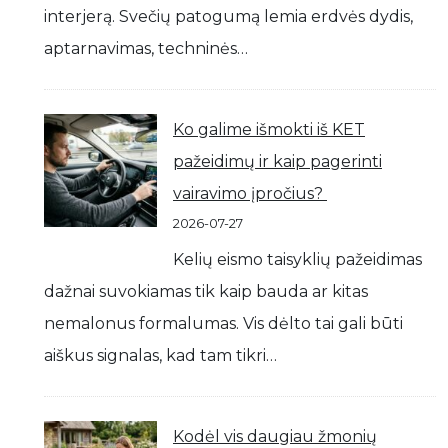
interjerą. Svečių patogumą lemia erdvės dydis,
aptarnavimas, techninės…
Ko galime išmokti iš KET
pažeidimų ir kaip pagerinti
vairavimo įpročius?
2026-07-27
Kelių eismo taisyklių pažeidimas
dažnai suvokiamas tik kaip bauda ar kitas
nemalonus formalumas. Vis dėlto tai gali būti
aiškus signalas, kad tam tikri…
Kodėl vis daugiau žmonių