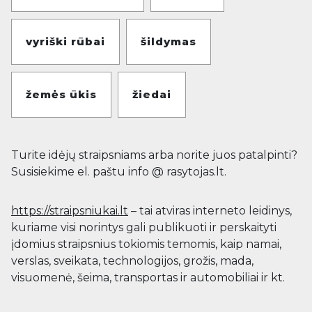
vyriški rūbai
šildymas
žemės ūkis
žiedai
Turite idėjų straipsniams arba norite juos patalpinti?
Susisiekime el. paštu info @ rasytojas.lt.
https://straipsniukai.lt
– tai atviras interneto leidinys,
kuriame visi norintys gali publikuoti ir perskaityti
įdomius straipsnius tokiomis temomis, kaip namai,
verslas, sveikata, technologijos, grožis, mada,
visuomenė, šeima, transportas ir automobiliai ir kt.