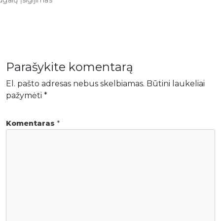
ugalų įsigijimas
Parašykite komentarą
El. pašto adresas nebus skelbiamas.
Būtini laukeliai
pažymėti
*
Komentaras
*