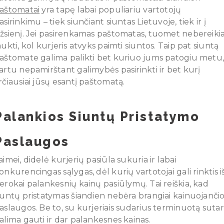
aštomatai
yra tapę labai populiariu vartotojų
asirinkimu – tiek siunčiant siuntas Lietuvoje, tiek ir į
žsienį. Jei pasirenkamas paštomatas, tuomet nebereiki
aukti, kol kurjeris atvyks paimti siuntos. Taip pat siuntą
aštomate galima palikti bet kuriuo jums patogiu metu
artu nepamirštant galimybės pasirinkti ir bet kurį
rčiausiai jūsų esantį paštomatą.
Palankios Siuntų Pristatymo
Paslaugos
aimei, didelė kurjerių pasiūla sukuria ir labai
onkurencingas sąlygas, dėl kurių vartotojai gali rinktis i
erokai palankesnių kainų pasiūlymų. Tai reiškia, kad
iuntų pristatymas šiandien nebėra brangiai kainuojanči
aslaugos. Be to, su kurjeriais sudarius terminuotą sutar
alima gauti ir dar palankesnes kainas.