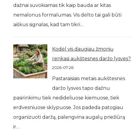
dažnai suvokiamas tik kaip bauda ar kitas
nemalonus formalumas. Vis dėlto tai gali būti
aiškus signalas, kad tam tikri…
Kodėl vis daugiau žmonių
renkasi aukštesnes daržo lysves?
2026-07-26
Pastaraisiais metais aukštesnės
daržo lysvės tapo dažnu
pasirinkimu tiek nedideliuose kiemuose, tiek
erdvesniuose sklypuose. Jos padeda patogiau
organizuoti daržą, palengvina augalų priežiūrą
ir…