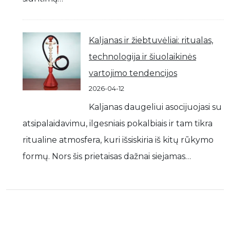
Kaljanas ir žiebtuvėliai: ritualas,
technologija ir šiuolaikinės
vartojimo tendencijos
2026-04-12
Kaljanas daugeliui asocijuojasi su
atsipalaidavimu, ilgesniais pokalbiais ir tam tikra
ritualine atmosfera, kuri išsiskiria iš kitų rūkymo
formų. Nors šis prietaisas dažnai siejamas…