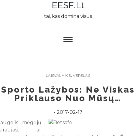
EESF.lt
Skip
to
tai, kas domina visus
content
,
LAISVALAIKIS
VERSLAS
Sporto Lažybos: Ne Viskas
Priklauso Nuo Mūsų…
2017-02-17
augelis mėgėjų
eiraujasi, ar