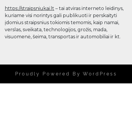
https://straipsniukai.lt
– tai atviras interneto leidinys,
kuriame visi norintys gali publikuoti ir perskaityti
įdomius straipsnius tokiomis temomis, kaip namai,
verslas, sveikata, technologijos, grožis, mada,
visuomenė, šeima, transportas ir automobiliai ir kt.
Proudly Powered By WordPress