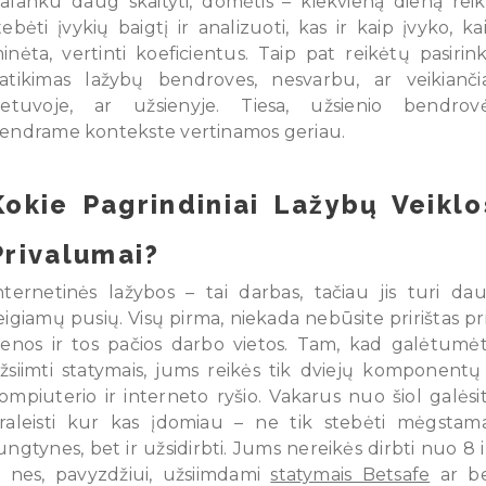
alanku daug skaityti, domėtis – kiekvieną dieną reik
tebėti įvykių baigtį ir analizuoti, kas ir kaip įvyko, ka
inėta, vertinti koeficientus. Taip pat reikėtų pasirink
atikimas lažybų bendroves, nesvarbu, ar veikianči
ietuvoje, ar užsienyje. Tiesa, užsienio bendrov
endrame kontekste vertinamos geriau.
Kokie Pagrindiniai Lažybų Veiklo
Privalumai?
nternetinės lažybos – tai darbas, tačiau jis turi da
eigiamų pusių. Visų pirma, niekada nebūsite pririštas pr
ienos ir tos pačios darbo vietos. Tam, kad galėtumė
žsiimti statymais, jums reikės tik dviejų komponentų
ompiuterio ir interneto ryšio. Vakarus nuo šiol galėsi
raleisti kur kas įdomiau – ne tik stebėti mėgstam
ungtynes, bet ir užsidirbti. Jums nereikės dirbti nuo 8 i
, nes, pavyzdžiui, užsiimdami
statymais Betsafe
ar b