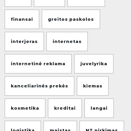
finansai
greitos paskolos
interjeras
internetas
internetinė reklama
juvelyrika
kanceliarinės prekės
kiemas
kosmetika
kreditai
langai
logistika
maistas
NT pirkimas