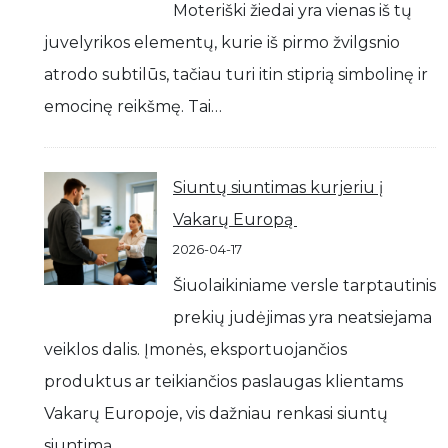
Moteriški žiedai yra vienas iš tų
juvelyrikos elementų, kurie iš pirmo žvilgsnio
atrodo subtilūs, tačiau turi itin stiprią simbolinę ir
emocinę reikšmę. Tai…
Siuntų siuntimas kurjeriu į
Vakarų Europą
2026-04-17
Šiuolaikiniame versle tarptautinis
prekių judėjimas yra neatsiejama
veiklos dalis. Įmonės, eksportuojančios
produktus ar teikiančios paslaugas klientams
Vakarų Europoje, vis dažniau renkasi siuntų
siuntimą…