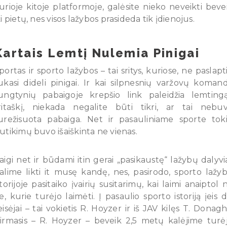
urioje kitoje platformoje, galėsite nieko neveikti beve
ki pietų, nes visos lažybos prasideda tik įdienojus.
Kartais Lemtį Nulemia Pinigai
portas ir sporto lažybos – tai sritys, kuriose, ne paslapti
ukasi dideli pinigai. Ir kai silpnesnių varžovų koman
ungtynių pabaigoje krepšio link paleidžia lemtingą
ritaškį, niekada negalite būti tikri, ar tai nebu
urežisuota pabaiga. Net ir pasauliniame sporte tok
utikimų buvo išaiškinta ne vienas.
aigi net ir būdami itin gerai „pasikaustę“ lažybų dalyvia
alime likti it musę kandę, nes, pasirodo, sporto lažy
storijoje pasitaiko įvairių susitarimų, kai laimi anaiptol 
ie, kurie turėjo laimėti. Į pasaulio sporto istoriją įeis 
eisėjai – tai vokietis R. Hoyzer ir iš JAV kilęs T. Donagh
irmasis – R. Hoyzer – beveik 2,5 metų kalėjime turė