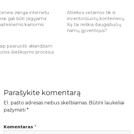
ceninė įranga internetu
Atliekos vežamos tik iš
ikrai gali būti įsigyjama
inventorizuotų konteinerių.
ažesnėmis kainomis
Ką tai reiškia daugiabučių
namų gyventojus?
aip pasiruošti sklandžiam
kolos išieškojimo procesui
Parašykite komentarą
El. pašto adresas nebus skelbiamas.
Būtini laukeliai
pažymėti
*
Komentaras
*