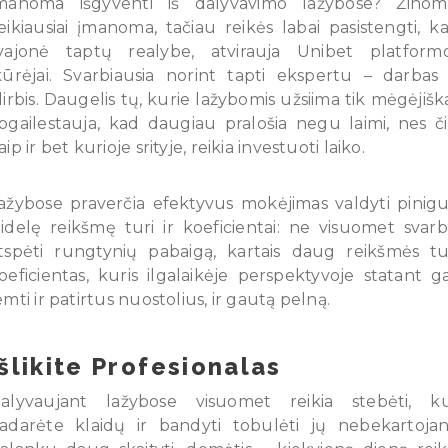
manoma išgyventi iš dalyvavimo lažybose? Žinom
eikiausiai įmanoma, tačiau reikės labai pasistengti, k
vajonė taptų realybe, atvirauja Unibet platform
kūrėjai. Svarbiausia norint tapti ekspertu – darbas 
dirbis. Daugelis tų, kurie lažybomis užsiima tik mėgėjiška
pgailestauja, kad daugiau pralošia negu laimi, nes či
aip ir bet kurioje srityje, reikia investuoti laiko.
ažybose praverčia efektyvus mokėjimas valdyti pinigu
idelę reikšmę turi ir koeficientai: ne visuomet svar
tspėti rungtynių pabaigą, kartais daug reikšmės tu
oeficientas, kuris ilgalaikėje perspektyvoje statant ga
emti ir patirtus nuostolius, ir gautą pelną.
Išlikite Profesionalas
alyvaujant lažybose visuomet reikia stebėti, k
adarėte klaidų ir bandyti tobulėti jų nebekartojan