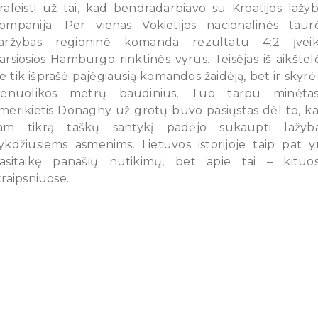
raleisti už tai, kad bendradarbiavo su Kroatijos lažy
ompanija. Per vienas Vokietijos nacionalinės taur
aržybas regioninė komanda rezultatu 4:2 įvei
arsiosios Hamburgo rinktinės vyrus. Teisėjas iš aikštel
e tik išprašė pajėgiausią komandos žaidėją, bet ir skyrė
ienuolikos metrų baudinius. Tuo tarpu minėtas
merikietis Donaghy už grotų buvo pasiųstas dėl to, k
am tikrą taškų santykį padėjo sukaupti lažyb
ykdžiusiems asmenims. Lietuvos istorijoje taip pat y
asitaikę panašių nutikimų, bet apie tai – kituo
traipsniuose.