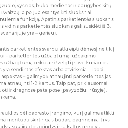
 ąžuolo, vyšnios, buko medienos ir daugybės kitų.
išvaizdą, o po juo esantys kiti sluoksniai
nulemia funkciją. Apatinis parketlentės sluoksnis
 vidinis parketlentės sluoksnis gali susidėti iš 3,
scenarijuje yra – geriau).
tis parketlentes svarbu atkreipti dėmesį ne tik į
džiui – parketlentės užbaigtumą, užbaigimo
 užbaigtumą reikia atsižvelgti į savo kuriamos
 yra sendintas efektas arba atvirkščiai – labai
s aspektas – galimybė atnaujinti parketlentes jas
ma atnaujinti 1-2 kartus. Taip pat, priklausomai
i ir drėgnose patalpose (pavyzdžiui: rūsyje),
inkama.
rauklios dėl paprasto įrengimo, kurį galima atlikti
ma montuoti skirtingais būdais, pagrindiniai trys
ndys, suklijuotos grindys ir sukaltos grindys.