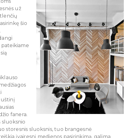
otoms
škesnės už
tlenčių
asirinkę šio
,
dangi
, pateikiame
sią
iklauso
– medžiagos
i
uštinį
ausias
džio fanera.
s sluoksnio
o storesnis sluoksnis, tuo brangesnė
 reiškia įvairesnį medienos pasirinkimą, galima