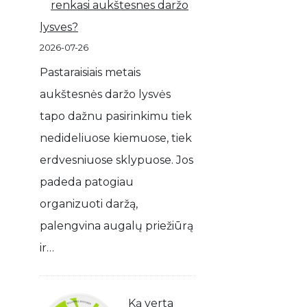
renkasi aukštesnes daržo
lysves?
2026-07-26
Pastaraisiais metais
aukštesnės daržo lysvės
tapo dažnu pasirinkimu tiek
nedideliuose kiemuose, tiek
erdvesniuose sklypuose. Jos
padeda patogiau
organizuoti daržą,
palengvina augalų priežiūrą
ir…
Ką verta