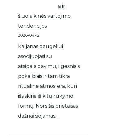
a ir
šiuolaikinės vartojimo
tendencijos
2026-04-12
Kaljanas daugeliui
asocijuojasi su
atsipalaidavimu, ilgesniais
pokalbiais ir tam tikra
ritualine atmosfera, kuri
išsiskiria iš kitų rūkymo
formų. Nors šis prietaisas
dažnai siejamas…