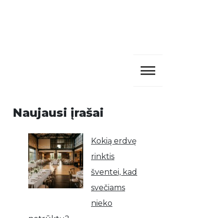
Naujausi įrašai
Kokią erdvę
rinktis
šventei, kad
svečiams
nieko