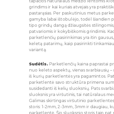
tapačios natūralaus medžio lentomis kl
grindims ir kai kuriais atvejais yra prakti
pastarąsias. Per paskutinius metus parke
gamyba labai ištobulėjo, todėl šiandien p
tipo grindų dangą džiaugsitės stilingomis
patvariomis ir kokybiškomis grindimis. Ka
parketlenčių pasirinkimas yra itin gausus
keletą patarimų, kaip pasirinkti tinkamiau
variantą.
Sudėtis.
Parketlenčių kaina paprastai pr
nuo keleto aspektų, vienas svarbiausių 
iš kurių parketlentės yra pagamintos. Pat
parketlentė savo struktūra primena sum
susidedanti iš kelių sluoksnių. Pats svarbi
sluoksnis yra viršutinis, tai natūralaus me
Galimas skirtingas viršutinio parketlentė
storis: 1-2mm, 2-3mm, 3mm ir daugiau, ku
parketlentė. Šio sluoksnio storis taip pat