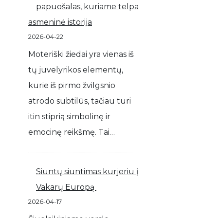
papuošalas, kuriame telpa
asmeninė istorija
2026-04-22
Moteriški žiedai yra vienas iš
tų juvelyrikos elementų,
kurie iš pirmo žvilgsnio
atrodo subtilūs, tačiau turi
itin stiprią simbolinę ir
emocinę reikšmę. Tai…
Siuntų siuntimas kurjeriu į
Vakarų Europą
2026-04-17