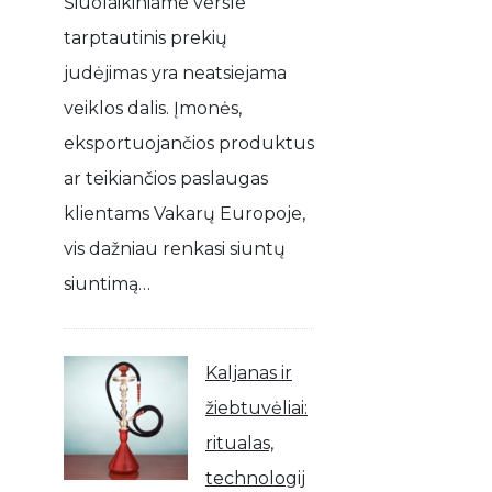
Šiuolaikiniame versle
tarptautinis prekių
judėjimas yra neatsiejama
veiklos dalis. Įmonės,
eksportuojančios produktus
ar teikiančios paslaugas
klientams Vakarų Europoje,
vis dažniau renkasi siuntų
siuntimą…
Kaljanas ir
žiebtuvėliai:
ritualas,
technologij