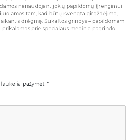
dedamos nenaudojant jokių papildomų (įrengimui
klijuojamos tam, kad būtų išvengta girgždėjimo,
sulaikantis drėgmę. Sukaltos grindys – papildomam
i prikalamos prie specialaus medinio pagrindo.
 laukeliai pažymėti
*