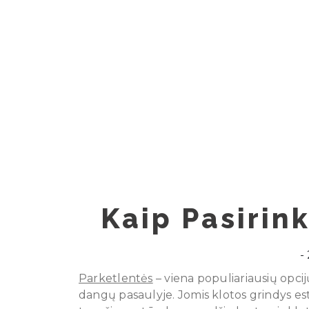
Skip
to
content
Kaip Pasirink
Parketlentės
– viena populiariausių opci
dangų pasaulyje. Jomis klotos grindys est