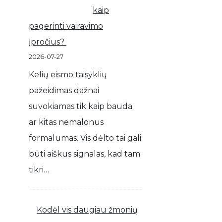
kaip
pagerinti vairavimo
įpročius?
2026-07-27
Kelių eismo taisyklių
pažeidimas dažnai
suvokiamas tik kaip bauda
ar kitas nemalonus
formalumas. Vis dėlto tai gali
būti aiškus signalas, kad tam
tikri…
Kodėl vis daugiau žmonių