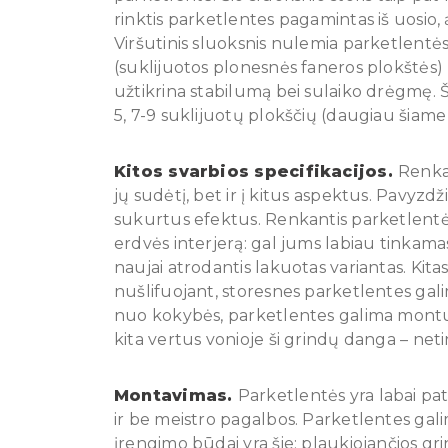
rinktis parketlentes pagamintas iš uosio,
Viršutinis sluoksnis nulemia parketlentės 
(suklijuotos plonesnės faneros plokštės) 
užtikrina stabilumą bei sulaiko drėgmę. Šis
5, 7-9 suklijuotų plokščių (daugiau šiame 
Kitos svarbios specifikacijos.
Renkan
jų sudėtį, bet ir į kitus aspektus. Pavyz
sukurtus efektus. Renkantis parketlentės
erdvės interjerą: gal jums labiau tinkamas
naujai atrodantis lakuotas variantas. Kita
nušlifuojant, storesnes parketlentes gali
nuo kokybės, parketlentes galima montuot
kita vertus vonioje ši grindų danga – net
Montavimas.
Parketlentės yra labai pat
ir be meistro pagalbos. Parketlentes gali
įrengimo būdai yra šie: plaukiojančios gri