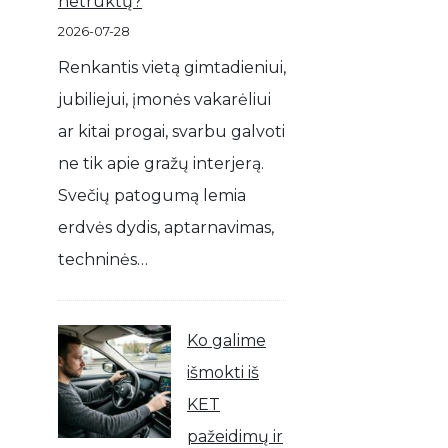
netrūktų?
2026-07-28
Renkantis vietą gimtadieniui,
jubiliejui, įmonės vakarėliui
ar kitai progai, svarbu galvoti
ne tik apie gražų interjerą.
Svečių patogumą lemia
erdvės dydis, aptarnavimas,
techninės…
Ko galime
išmokti iš
KET
pažeidimų ir