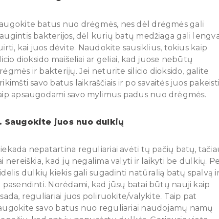
augokite batus nuo drėgmės, nes dėl drėgmės gali
augintis bakterijos, dėl kurių batų medžiaga gali lengva
uirti, kai juos dėvite. Naudokite sausiklius, tokius kaip
ilicio dioksido maišeliai ar geliai, kad juose nebūtų
rėgmės ir bakterijų. Jei neturite silicio dioksido, galite
rikimšti savo batus laikraščiais ir po savaitės juos pakeisti
aip apsaugodami savo mylimus padus nuo drėgmės.
. Saugokite juos nuo dulkių
iekada nepatartina reguliariai avėti tų pačių batų, tači
ai nereiškia, kad jų negalima valyti ir laikyti be dulkių. P
idelis dulkių kiekis gali sugadinti natūralią batų spalvą i
a pasendinti. Norėdami, kad jūsų batai būtų nauji kaip
isada, reguliariai juos poliruokite/valykite. Taip pat
augokite savo batus nuo reguliariai naudojamų namų