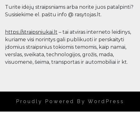
Turite idėjų straipsniams arba norite juos patalpinti?
Susisiekime el. paštu info @ rasytojas.lt.
https://straipsniukai.lt
– tai atviras interneto leidinys,
kuriame visi norintys gali publikuoti ir perskaityti
įdomius straipsnius tokiomis temomis, kaip namai,
verslas, sveikata, technologijos, grožis, mada,
visuomenė, šeima, transportas ir automobiliai ir kt.
Proudly Powered By WordPress