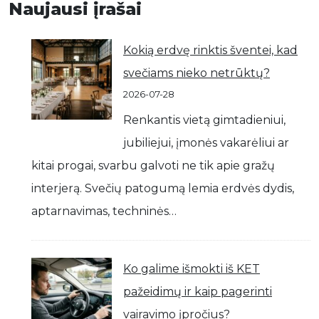
Naujausi įrašai
Kokią erdvę rinktis šventei, kad
svečiams nieko netrūktų?
2026-07-28
Renkantis vietą gimtadieniui,
jubiliejui, įmonės vakarėliui ar
kitai progai, svarbu galvoti ne tik apie gražų
interjerą. Svečių patogumą lemia erdvės dydis,
aptarnavimas, techninės…
Ko galime išmokti iš KET
pažeidimų ir kaip pagerinti
vairavimo įpročius?