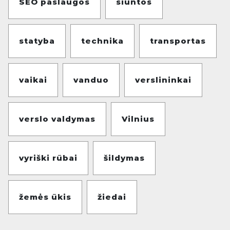
SEO paslaugos
siuntos
statyba
technika
transportas
vaikai
vanduo
verslininkai
verslo valdymas
Vilnius
vyriški rūbai
šildymas
žemės ūkis
žiedai