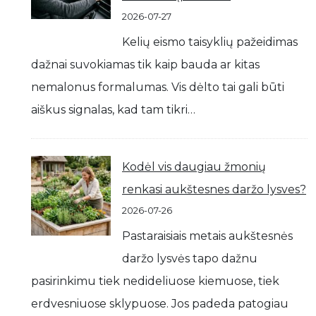
2026-07-27
Kelių eismo taisyklių pažeidimas
dažnai suvokiamas tik kaip bauda ar kitas
nemalonus formalumas. Vis dėlto tai gali būti
aiškus signalas, kad tam tikri…
Kodėl vis daugiau žmonių
renkasi aukštesnes daržo lysves?
2026-07-26
Pastaraisiais metais aukštesnės
daržo lysvės tapo dažnu
pasirinkimu tiek nedideliuose kiemuose, tiek
erdvesniuose sklypuose. Jos padeda patogiau