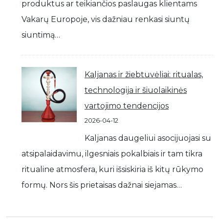
produktus ar teikiančios paslaugas klientams
Vakarų Europoje, vis dažniau renkasi siuntų
siuntimą…
Kaljanas ir žiebtuvėliai: ritualas,
technologija ir šiuolaikinės
vartojimo tendencijos
2026-04-12
Kaljanas daugeliui asocijuojasi su
atsipalaidavimu, ilgesniais pokalbiais ir tam tikra
ritualine atmosfera, kuri išsiskiria iš kitų rūkymo
formų. Nors šis prietaisas dažnai siejamas…