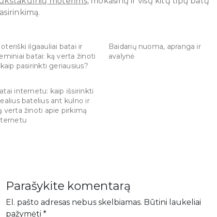
ukštakulnių moterims,
mokasinų ir visų kitų tipų batų
asirinkimą.
oteriški ilgaauliai batai ir
Baidarių nuoma, apranga ir
ieminiai batai: ką verta žinoti
avalynė
r kaip pasirinkti geriausius?
atai internetu: kaip išsirinkti
dealius batelius ant kulno ir
ą verta žinoti apie pirkimą
nternetu
Parašykite komentarą
El. pašto adresas nebus skelbiamas.
Būtini laukeliai
pažymėti
*