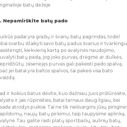
riginalioje batų dėžėje
. Nepamirškite batų pado
uikūs padai yra gražių ir švarių batų pagrindas, todėl
abai svarbu išlaikyti savo batų padus švarius ir tvarkingu
asistengti, kiekvieną kartą po avalynės naudojimo,
uvalyti batų padą, jog joks purvas, drėgmė ar dulkės,
epridžiūtų. Įsisenėjęs purvas gali pakeisti pado spalvą,
pač jei batai yra baltos spalvos, tai pakeis visa bato
švaizdą.
ad ir kokius batus dėvite, kuo dažniau juos prižiūrėsite,
alysite ir jais rūpinsities, batai tarnaus daug ilgiau, bei
isada atrodys puikiai. Tai ne tik neišvargins jūsų piniginė
apildomų, naujų batų pirkimui, taip taupysime aplinką.
valynė Tau galite rasti platų sportbačių, aulinių batų,