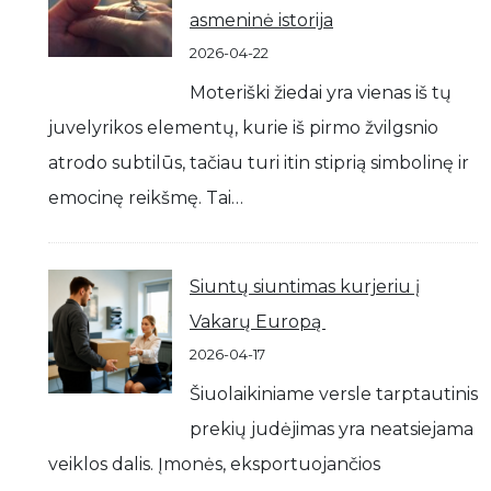
asmeninė istorija
2026-04-22
Moteriški žiedai yra vienas iš tų
juvelyrikos elementų, kurie iš pirmo žvilgsnio
atrodo subtilūs, tačiau turi itin stiprią simbolinę ir
emocinę reikšmę. Tai…
Siuntų siuntimas kurjeriu į
Vakarų Europą
2026-04-17
Šiuolaikiniame versle tarptautinis
prekių judėjimas yra neatsiejama
veiklos dalis. Įmonės, eksportuojančios