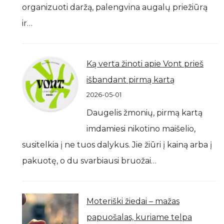
organizuoti daržą, palengvina augalų priežiūrą
ir…
Ką verta žinoti apie Vont prieš
išbandant pirmą kartą
2026-05-01
Daugelis žmonių, pirmą kartą
imdamiesi nikotino maišelio,
susitelkia į ne tuos dalykus. Jie žiūri į kainą arba į
pakuotę, o du svarbiausi bruožai…
Moteriški žiedai – mažas
papuošalas, kuriame telpa