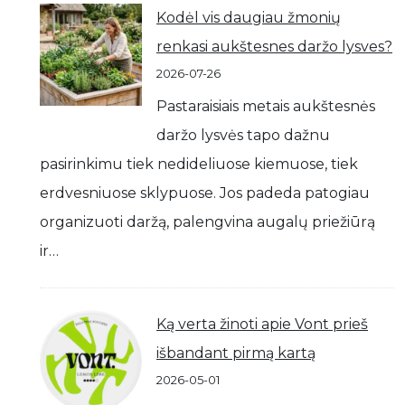
Kodėl vis daugiau žmonių
renkasi aukštesnes daržo lysves?
2026-07-26
Pastaraisiais metais aukštesnės
daržo lysvės tapo dažnu
pasirinkimu tiek nedideliuose kiemuose, tiek
erdvesniuose sklypuose. Jos padeda patogiau
organizuoti daržą, palengvina augalų priežiūrą
ir…
Ką verta žinoti apie Vont prieš
išbandant pirmą kartą
2026-05-01