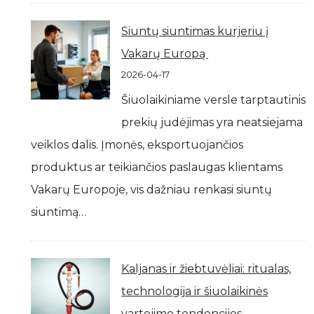
Siuntų siuntimas kurjeriu į
Vakarų Europą
2026-04-17
Šiuolaikiniame versle tarptautinis
prekių judėjimas yra neatsiejama
veiklos dalis. Įmonės, eksportuojančios
produktus ar teikiančios paslaugas klientams
Vakarų Europoje, vis dažniau renkasi siuntų
siuntimą…
Kaljanas ir žiebtuvėliai: ritualas,
technologija ir šiuolaikinės
vartojimo tendencijos