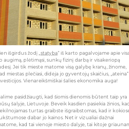
ien išgirdus žodį „
statyba
“ iš karto pagalvojame apie vis
o augimą, plėtimąsi, sunkų fizinį darbą ir visakeriopą
udesį. Jei tik mieste matome visą galybę kranų, žinome,
ad miestas plečiasi, didėja jo gyventojų skaičius, „ateina“
nvesticijos. Vienareikšmiškai šalies ekonomika auga!
alime pasidžiaugti, kad šiomis dienomis būtent taip yra
ūsų šalyje, Lietuvoje. Beveik kasdien pasiekia žinios, ka
ekilnojamas turtas graibste išgraibstomas, kad ir kokios
ukštumose dabar jo kainos. Net ir vizualiai dažnai
atome, kad tai vienoje miesto dalyje, tai kitoje griauna