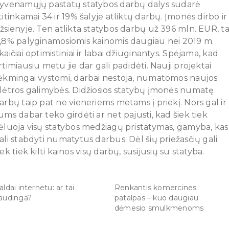
yvenamųjų pastatų statybos darbų dalys sudarė
titinkamai 34 ir 19% šalyje atliktų darbų. Įmonės dirbo ir
žsienyje. Ten atlikta statybos darbų už 396 mln. EUR, ta
,8% palyginamosiomis kainomis daugiau nei 2019 m.
kaičiai optimistiniai ir labai džiuginantys. Spėjama, kad
rtimiausiu metu jie dar gali padidėti. Nauji projektai
ėkmingai vystomi, darbai nestoja, numatomos naujos
lėtros galimybės. Didžiosios statybų įmonės numatę
arbų taip pat ne vieneriems metams į priekį. Nors gal ir
ums dabar teko girdėti ar net pajusti, kad šiek tiek
ėluoja visų statybos medžiagų pristatymas, gamyba, kas
ali stabdyti numatytus darbus. Dėl šių priežasčių gali
iek tiek kilti kainos visų darbų, susijusių su statyba.
aldai internetu: ar tai
Renkantis komercines
audinga?
patalpas – kuo daugiau
dėmesio smulkmenoms