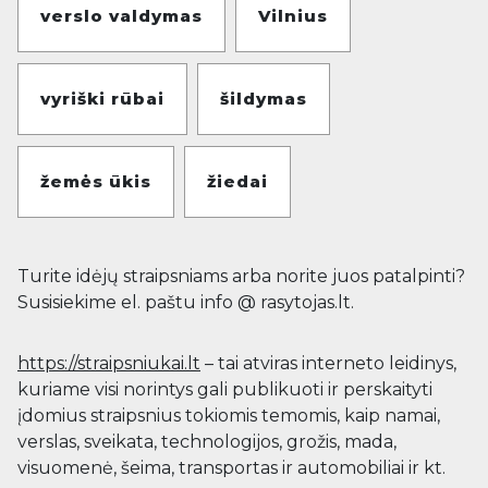
verslo valdymas
Vilnius
vyriški rūbai
šildymas
žemės ūkis
žiedai
Turite idėjų straipsniams arba norite juos patalpinti?
Susisiekime el. paštu info @ rasytojas.lt.
https://straipsniukai.lt
– tai atviras interneto leidinys,
kuriame visi norintys gali publikuoti ir perskaityti
įdomius straipsnius tokiomis temomis, kaip namai,
verslas, sveikata, technologijos, grožis, mada,
visuomenė, šeima, transportas ir automobiliai ir kt.