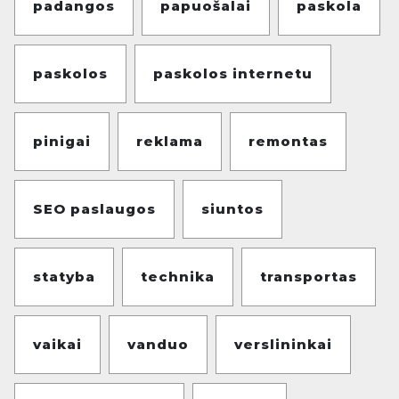
padangos
papuošalai
paskola
paskolos
paskolos internetu
pinigai
reklama
remontas
SEO paslaugos
siuntos
statyba
technika
transportas
vaikai
vanduo
verslininkai