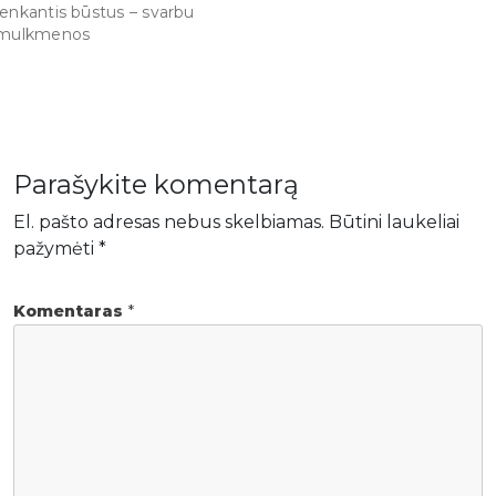
enkantis būstus – svarbu
mulkmenos
Parašykite komentarą
El. pašto adresas nebus skelbiamas.
Būtini laukeliai
pažymėti
*
Komentaras
*