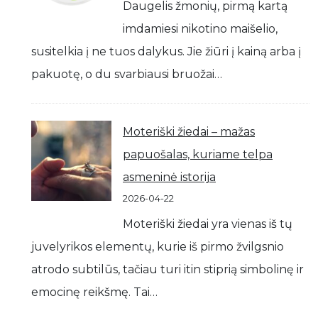
Daugelis žmonių, pirmą kartą
imdamiesi nikotino maišelio,
susitelkia į ne tuos dalykus. Jie žiūri į kainą arba į
pakuotę, o du svarbiausi bruožai…
Moteriški žiedai – mažas
papuošalas, kuriame telpa
asmeninė istorija
2026-04-22
Moteriški žiedai yra vienas iš tų
juvelyrikos elementų, kurie iš pirmo žvilgsnio
atrodo subtilūs, tačiau turi itin stiprią simbolinę ir
emocinę reikšmę. Tai…