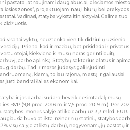
eni pastatai, atnaujinami daugiabučiai, plečiamos miest
žaliosios zonos“, projektuojami nauji biurų bei prekybos
astatai. Vadinasi, statyba vyksta itin aktyviai. Galime tuo
ik didžiuotis.
ad visa tai vyktų, neužtenka vien tik didžiulių užsienio
nvesticijų. Prie to, kad ir mažiau, bet prisideda ir privatūs
nvestuotojai, kiekvieno iš mūsų noras gerinti buitį,
erbuvį, darbo aplinką. Statybų sektorius platus ir apim
aug darbų. Tad ir mažas judesys gali išjudinti
endruomenę, kiemą, toliau rajoną, miestą ir galiausiai
asijusti bendrai šalies ekonomikai.
tatyba ir jos darbai sudaro beveik dešimtadalį mūsų
alies BVP (9,8 proc. 2018 m. ir 7,5 proc. 2019 m.). Per 20
. statybos įmonės šalyje atliko darbų už 3,3 mlrd. EUR.
augiausia buvo atlikta inžinerinių statinių statybos dar
47% visų šalyje atliktų darbų), negyvenamųjų pastatų ir