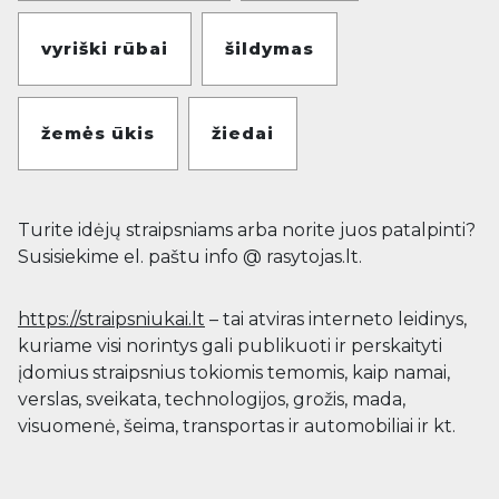
vyriški rūbai
šildymas
žemės ūkis
žiedai
Turite idėjų straipsniams arba norite juos patalpinti?
Susisiekime el. paštu info @ rasytojas.lt.
https://straipsniukai.lt
– tai atviras interneto leidinys,
kuriame visi norintys gali publikuoti ir perskaityti
įdomius straipsnius tokiomis temomis, kaip namai,
verslas, sveikata, technologijos, grožis, mada,
visuomenė, šeima, transportas ir automobiliai ir kt.