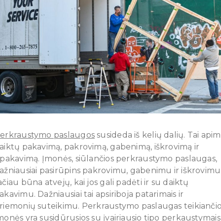
erkraustymo paslaugos
susideda iš kelių dalių. Tai api
aiktų pakavimą, pakrovimą, gabenimą, iškrovimą ir
špakavimą. Įmonės, siūlančios perkraustymo paslaugas,
ažniausiai pasirūpins pakrovimu, gabenimu ir iškrovimu
ačiau būna atvejų, kai jos gali padėti ir su daiktų
akavimu. Dažniausiai tai apsiriboja patarimais ir
riemonių suteikimu. Perkraustymo paslaugas teikianči
monės yra susidūrusios su įvairiausio tipo perkaustymais