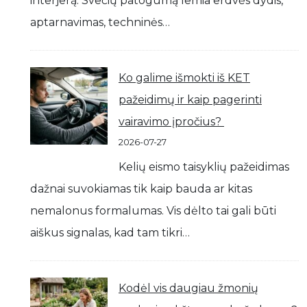
interjerą. Svečių patogumą lemia erdvės dydis,
aptarnavimas, techninės…
Ko galime išmokti iš KET
pažeidimų ir kaip pagerinti
vairavimo įpročius?
2026-07-27
Kelių eismo taisyklių pažeidimas
dažnai suvokiamas tik kaip bauda ar kitas
nemalonus formalumas. Vis dėlto tai gali būti
aiškus signalas, kad tam tikri…
Kodėl vis daugiau žmonių