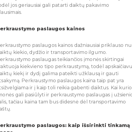
odėl jos geriausiai gali patarti daiktų pakavimo
lausimais.
erkraustymo paslaugos kainos
erkraustymo paslaugos kainos dažniausiai priklauso n
aiktų kiekio, dydžio ir transportavimo ilgumo.
erkraustymo paslaugas teikiančios įmonės skirtingai
raktuoja kiekvieno tipo perkraustymą, todėl apskaičiav
aiktų kiekį ir dydį galima pateikti užklausą ir gauti
tsakymą. Perkraustymo paslaugos kaina taip pat yra
tsižvelgiama ir į kaip toli reikia gabenti daiktus. Kai kurio
monės gali pasiūlyti ir perkraustymo paslaugas į užsieni
alis, tačiau kaina tam bus didesnė dėl transportavimo
aštų.
erkraustymo paslaugos: kaip išsirinkti tinkamą