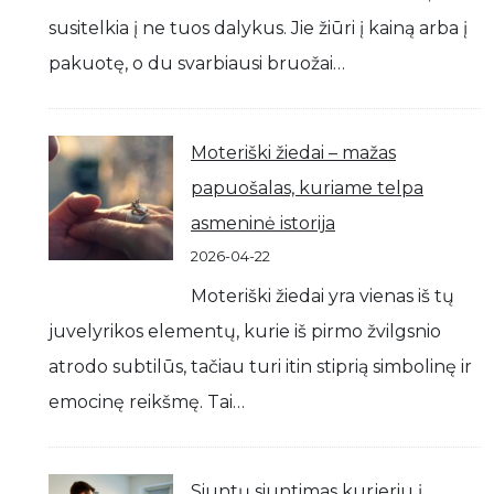
susitelkia į ne tuos dalykus. Jie žiūri į kainą arba į
pakuotę, o du svarbiausi bruožai…
Moteriški žiedai – mažas
papuošalas, kuriame telpa
asmeninė istorija
2026-04-22
Moteriški žiedai yra vienas iš tų
juvelyrikos elementų, kurie iš pirmo žvilgsnio
atrodo subtilūs, tačiau turi itin stiprią simbolinę ir
emocinę reikšmę. Tai…
Siuntų siuntimas kurjeriu į