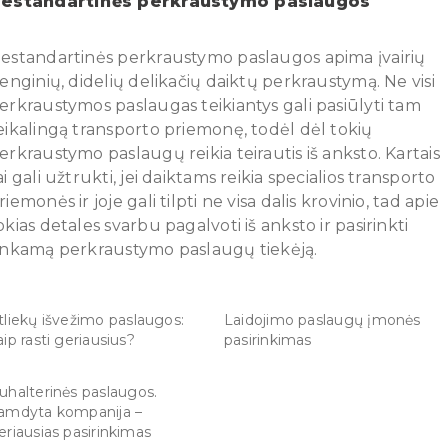
estandartinės perkraustymo paslaugos
estandartinės perkraustymo paslaugos apima įvairių
renginių, didelių delikačių daiktų perkraustymą. Ne visi
erkraustymos paslaugas teikiantys gali pasiūlyti tam
eikalingą transporto priemonę, todėl dėl tokių
erkraustymo paslaugų reikia teirautis iš anksto. Kartais
ai gali užtrukti, jei daiktams reikia specialios transporto
riemonės ir joje gali tilpti ne visa dalis krovinio, tad apie
okias detales svarbu pagalvoti iš anksto ir pasirinkti
inkamą perkraustymo paslaugų tiekėją.
tliekų išvežimo paslaugos:
Laidojimo paslaugų įmonės
aip rasti geriausius?
pasirinkimas
uhalterinės paslaugos.
amdyta kompanija –
eriausias pasirinkimas