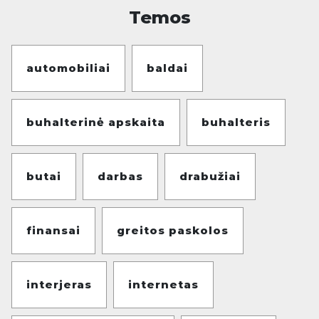
Temos
automobiliai
baldai
buhalterinė apskaita
buhalteris
butai
darbas
drabužiai
finansai
greitos paskolos
interjeras
internetas