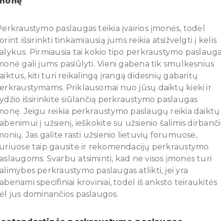
įmonę
erkraustymo paslaugas teikia įvairios įmonės, todėl
orint išsirinkti tinkamiausią jums reikia atsižvelgti į kelis
alykus. Pirmiausia tai kokio tipo perkraustymo paslaug
monė gali jums pasiūlyti. Vieni gabena tik smulkesnius
aiktus, kiti turi reikalingą įrangą didesnių gabaritų
erkraustymams. Priklausomai nuo jūsų daiktų kieki ir
ydžio išsirinkite siūlančią perkraustymo paslaugas
monę. Jeigu reikia perkraustymo paslaugų reikia daiktų
abenimui į užsienį, ieškokite su užsienio šalimis dirbanč
monių. Jas galite rasti užsienio lietuvių forumuose,
uriuose taip gausite ir rekomendacijų perkraustymo
aslaugoms. Svarbu atsiminti, kad ne visos įmonės turi
alimybes perkraustymo paslaugas atlikti, jei yra
abenami specifiniai kroviniai, todėl iš anksto teiraukitės
ėl jus dominančios paslaugos.