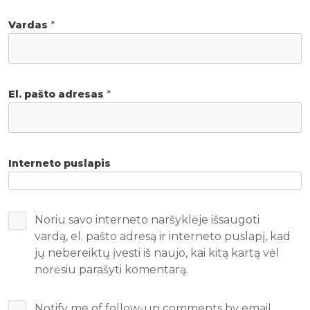
Vardas
*
El. pašto adresas
*
Interneto puslapis
Noriu savo interneto naršyklėje išsaugoti
vardą, el. pašto adresą ir interneto puslapį, kad
jų nebereiktų įvesti iš naujo, kai kitą kartą vėl
norėsiu parašyti komentarą.
Notify me of follow-up comments by email.