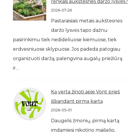
renkasi aukštesnes daržo lysves?
2026-07-26
Pastaraisiais metais aukštesnės
daržo lysvės tapo dažnu
pasirinkimu tiek nedideliuose kiemuose, tiek
erdvesniuose sklypuose. Jos padeda patogiau
organizuoti daržą, palengvina augalų priežiūrą
ir…
Ką verta žinoti apie Vont prieš
išbandant pirmą kartą
2026-05-01
Daugelis žmonių, pirmą kartą
imdamiesi nikotino maišelio,