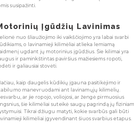
omis susipažinti.
Motorinių Įgūdžių Lavinimas
elionė nuo šliaužiojimo iki vaikščiojimo yra labai svarbi
ūdikiams, o lavinamieji kilimėliai atlieka lemiamą
aidmenį ugdant jų motorinius įgūdžius. Šie kilimai yra
augus ir paminkštintas paviršius mažiesiems ropoti,
ėdėti ir galiausiai stovėti.
ačiau, kaip daugelis kūdikių įgauna pasitikėjimo ir
tabilumo manevruodami ant lavinamųjų kilimėlių.
esvarbu, ar jie ropojo, voliojosi, ar žengė pirmuosius
ingsnius, šie kilimėliai suteikė saugų pagrindą jų fizinia
ystymuisi. Tikrai džiugu matyti, kokie svarbūs gali būti
avinamieji kilimėliai įgyvendinant šiuos svarbius etapus.