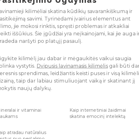
avinamieji kilimėliai skatina kūdikių savarankiškumą ir
asitikėjimą savimi. Tyrinėdami įvairius elementus ant
ilimo, jie mokosi rinktis, spręsti problemas ir atkakliai
veikti iššūkius. Šie įgūdžiai yra neįkainojami, kai jie auga i
radeda naršyti po platųjį pasaulį.
sigykite kilimėlį jau dabar ir mėgaukitės vaikui saugia
plinka vystytis.
Dvipusis lavinamasis kilimėlis
gali būti da
eresnis sprendimas, leidžiantis keisti puses ir visą kilimėl
izainą, taip dar labiau stimuliuojant vaiką ir skatinant jį
okytis naujų dalykų.
ineralai ir vitaminai
Kaip internetiniai žaidimai
laukams
skatina emocinį intelektą
aip atradau natūralius
aistus nuo peršalimo