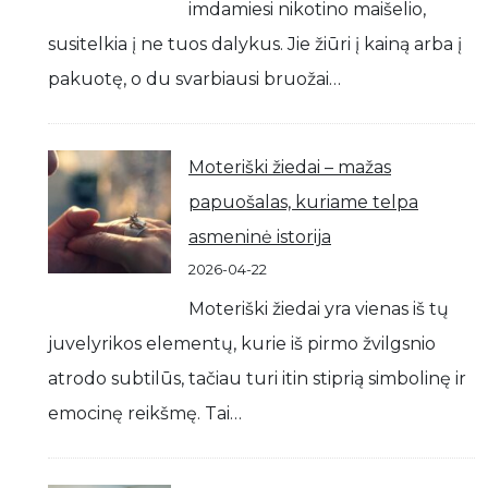
imdamiesi nikotino maišelio,
susitelkia į ne tuos dalykus. Jie žiūri į kainą arba į
pakuotę, o du svarbiausi bruožai…
Moteriški žiedai – mažas
papuošalas, kuriame telpa
asmeninė istorija
2026-04-22
Moteriški žiedai yra vienas iš tų
juvelyrikos elementų, kurie iš pirmo žvilgsnio
atrodo subtilūs, tačiau turi itin stiprią simbolinę ir
emocinę reikšmę. Tai…