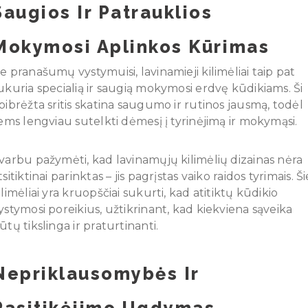
Saugios Ir Patrauklios
Mokymosi Aplinkos Kūrimas
e pranašumų vystymuisi, lavinamieji kilimėliai taip pat
ukuria specialią ir saugią mokymosi erdvę kūdikiams. Ši
pibrėžta sritis skatina saugumo ir rutinos jausmą, todėl
iems lengviau sutelkti dėmesį į tyrinėjimą ir mokymąsi.
varbu pažymėti, kad lavinamųjų kilimėlių dizainas nėra
tsitiktinai parinktas – jis pagrįstas vaiko raidos tyrimais. Ši
ilimėliai yra kruopščiai sukurti, kad atitiktų kūdikio
ystymosi poreikius, užtikrinant, kad kiekviena sąveika
ūtų tikslinga ir praturtinanti.
Nepriklausomybės Ir
Pasitikėjimo Ugdymas