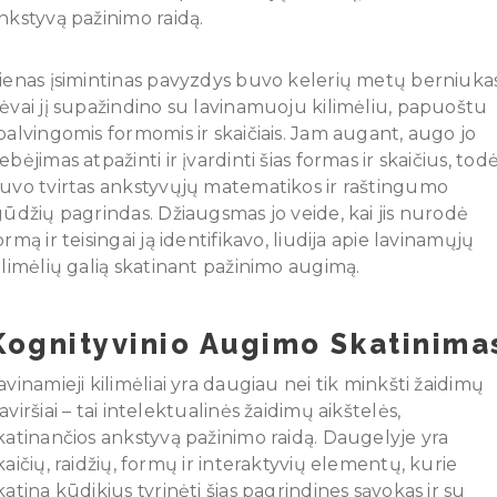
nkstyvą pažinimo raidą.
ienas įsimintinas pavyzdys buvo kelerių metų berniukas
ėvai jį supažindino su lavinamuoju kilimėliu, papuoštu
palvingomis formomis ir skaičiais. Jam augant, augo jo
ebėjimas atpažinti ir įvardinti šias formas ir skaičius, todė
uvo tvirtas ankstyvųjų matematikos ir raštingumo
gūdžių pagrindas. Džiaugsmas jo veide, kai jis nurodė
ormą ir teisingai ją identifikavo, liudija apie lavinamųjų
ilimėlių galią skatinant pažinimo augimą.
Kognityvinio Augimo Skatinima
avinamieji kilimėliai yra daugiau nei tik minkšti žaidimų
aviršiai – tai intelektualinės žaidimų aikštelės,
katinančios ankstyvą pažinimo raidą. Daugelyje yra
kaičių, raidžių, formų ir interaktyvių elementų, kurie
katina kūdikius tyrinėti šias pagrindines sąvokas ir su