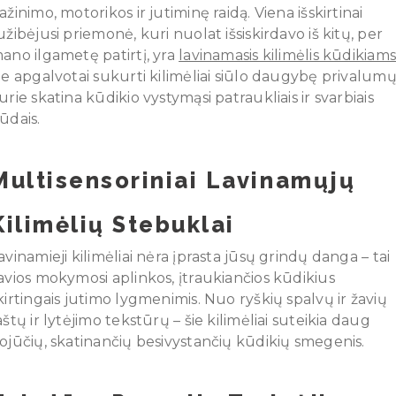
ažinimo, motorikos ir jutiminę raidą. Viena išskirtinai
užibėjusi priemonė, kuri nuolat išsiskirdavo iš kitų, per
ano ilgametę patirtį, yra
lavinamasis kilimėlis kūdikiam
ie apgalvotai sukurti kilimėliai siūlo daugybę privalumų
urie skatina kūdikio vystymąsi patraukliais ir svarbiais
ūdais.
Multisensoriniai Lavinamųjų
Kilimėlių Stebuklai
avinamieji kilimėliai nėra įprasta jūsų grindų danga – tai
avios mokymosi aplinkos, įtraukiančios kūdikius
kirtingais jutimo lygmenimis. Nuo ryškių spalvų ir žavių
aštų ir lytėjimo tekstūrų – šie kilimėliai suteikia daug
ojūčių, skatinančių besivystančių kūdikių smegenis.