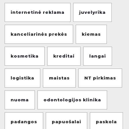
internetinė reklama
juvelyrika
kanceliarinės prekės
kiemas
kosmetika
kreditai
langai
logistika
maistas
NT pirkimas
nuoma
odontologijos klinika
padangos
papuošalai
paskola