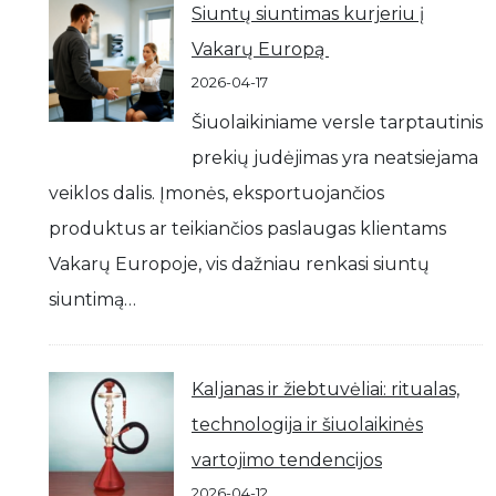
Siuntų siuntimas kurjeriu į
Vakarų Europą
2026-04-17
Šiuolaikiniame versle tarptautinis
prekių judėjimas yra neatsiejama
veiklos dalis. Įmonės, eksportuojančios
produktus ar teikiančios paslaugas klientams
Vakarų Europoje, vis dažniau renkasi siuntų
siuntimą…
Kaljanas ir žiebtuvėliai: ritualas,
technologija ir šiuolaikinės
vartojimo tendencijos
2026-04-12