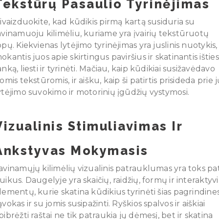
Tekstūrų Pasaulio Tyrinėjimas
sivaizduokite, kad kūdikis pirmą kartą susiduria su
avinamuoju kilimėliu, kuriame yra įvairių tekstūruotų
opų. Kiekvienas lytėjimo tyrinėjimas yra juslinis nuotykis,
okantis juos apie skirtingus paviršius ir skatinantis išties
anką, liesti ir tyrinėti. Mačiau, kaip kūdikiai susižavėdavo
iomis tekstūromis, ir aišku, kaip ši patirtis prisideda prie 
ytėjimo suvokimo ir motorinių įgūdžių vystymosi.
Vizualinis Stimuliavimas Ir
Ankstyvas Mokymasis
avinamųjų kilimėlių vizualinis patrauklumas yra toks pa
uikus. Daugelyje yra skaičių, raidžių, formų ir interaktyv
lementų, kurie skatina kūdikius tyrinėti šias pagrindine
ąvokas ir su jomis susipažinti. Ryškios spalvos ir aiškiai
pibrėžti raštai ne tik patraukia jų dėmesį, bet ir skatina