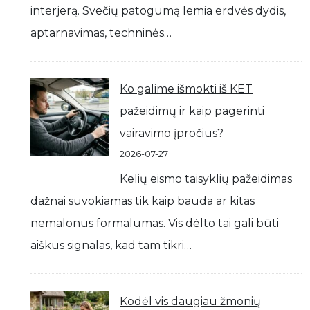
interjerą. Svečių patogumą lemia erdvės dydis,
aptarnavimas, techninės…
Ko galime išmokti iš KET
pažeidimų ir kaip pagerinti
vairavimo įpročius?
2026-07-27
Kelių eismo taisyklių pažeidimas
dažnai suvokiamas tik kaip bauda ar kitas
nemalonus formalumas. Vis dėlto tai gali būti
aiškus signalas, kad tam tikri…
Kodėl vis daugiau žmonių