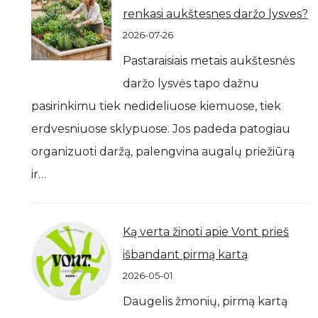
renkasi aukštesnes daržo lysves?
2026-07-26
Pastaraisiais metais aukštesnės
daržo lysvės tapo dažnu
pasirinkimu tiek nedideliuose kiemuose, tiek
erdvesniuose sklypuose. Jos padeda patogiau
organizuoti daržą, palengvina augalų priežiūrą
ir…
Ką verta žinoti apie Vont prieš
išbandant pirmą kartą
2026-05-01
Daugelis žmonių, pirmą kartą