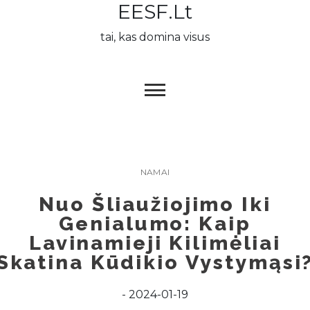
EESF.lt
Skip
to
tai, kas domina visus
content
NAMAI
Nuo Šliaužiojimo Iki
Genialumo: Kaip
Lavinamieji Kilimėliai
Skatina Kūdikio Vystymąsi
2024-01-19