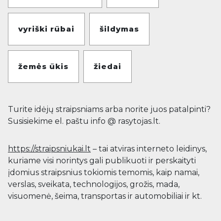
vyriški rūbai
šildymas
žemės ūkis
žiedai
Turite idėjų straipsniams arba norite juos patalpinti?
Susisiekime el. paštu info @ rasytojas.lt.
https://straipsniukai.lt
– tai atviras interneto leidinys,
kuriame visi norintys gali publikuoti ir perskaityti
įdomius straipsnius tokiomis temomis, kaip namai,
verslas, sveikata, technologijos, grožis, mada,
visuomenė, šeima, transportas ir automobiliai ir kt.