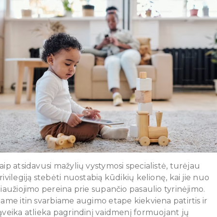
aip atsidavusi mažylių vystymosi specialistė, turėjau
rivilegiją stebėti nuostabią kūdikių kelionę, kai jie nuo
liaužiojimo pereina prie supančio pasaulio tyrinėjimo.
iame itin svarbiame augimo etape kiekviena patirtis ir
ąveika atlieka pagrindinį vaidmenį formuojant jų