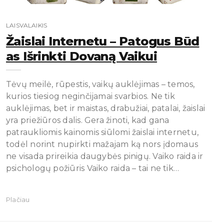
LAISVALAIKIS
Žaislai Internetu – Patogus Būd
As Išrinkti Dovaną Vaikui
Tėvų meilė, rūpestis, vaikų auklėjimas – temos,
kurios tiesiog neginčijamai svarbios. Ne tik
auklėjimas, bet ir maistas, drabužiai, patalai, žaislai
yra priežiūros dalis. Gera žinoti, kad gana
patraukliomis kainomis siūlomi žaislai internetu,
todėl norint nupirkti mažajam ką nors įdomaus
ne visada prireikia daugybės pinigų. Vaiko raida ir
psichologų požiūris Vaiko raida – tai ne tik…
Plačiau