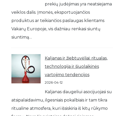
prekių judėjimas yra neatsiejama
veiklos dalis. Įmonės, eksportuojančios
produktus ar teikiančios paslaugas klientams
Vakarų Europoje, vis dažniau renkasi siuntų
siuntimą…
Kaljanas ir žiebtuvėliai: ritualas,
technologija ir šiuolaikinės
vartojimo tendencijos
2026-04-12
Kaljanas daugeliui asocijuojasi su
atsipalaidavimu, ilgesniais pokalbiais ir tam tikra
ritualine atmosfera, kuri išsiskiria iš kitų rūkymo