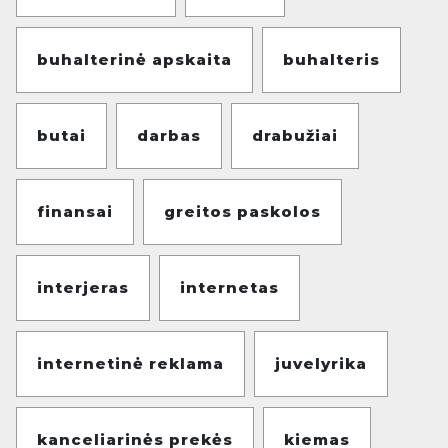
buhalterinė apskaita
buhalteris
butai
darbas
drabužiai
finansai
greitos paskolos
interjeras
internetas
internetinė reklama
juvelyrika
kanceliarinės prekės
kiemas