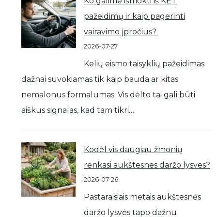
Ko galime išmokti iš KET
pažeidimų ir kaip pagerinti
vairavimo įpročius?
2026-07-27
Kelių eismo taisyklių pažeidimas
dažnai suvokiamas tik kaip bauda ar kitas
nemalonus formalumas. Vis dėlto tai gali būti
aiškus signalas, kad tam tikri…
Kodėl vis daugiau žmonių
renkasi aukštesnes daržo lysves?
2026-07-26
Pastaraisiais metais aukštesnės
daržo lysvės tapo dažnu