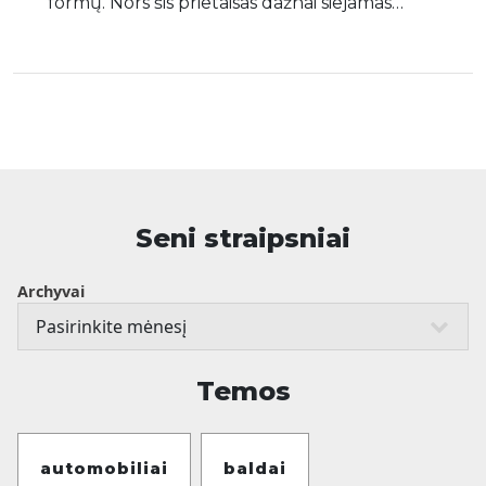
formų. Nors šis prietaisas dažnai siejamas…
Seni straipsniai
Archyvai
Temos
automobiliai
baldai