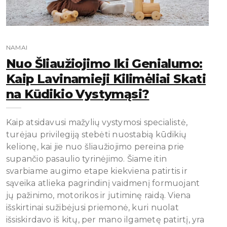
NAMAI
Nuo Šliaužiojimo Iki Genialumo:
Kaip Lavinamieji Kilimėliai Skati
Na Kūdikio Vystymąsi?
Kaip atsidavusi mažylių vystymosi specialistė,
turėjau privilegiją stebėti nuostabią kūdikių
kelionę, kai jie nuo šliaužiojimo pereina prie
supančio pasaulio tyrinėjimo. Šiame itin
svarbiame augimo etape kiekviena patirtis ir
sąveika atlieka pagrindinį vaidmenį formuojant
jų pažinimo, motorikos ir jutiminę raidą. Viena
išskirtinai sužibėjusi priemonė, kuri nuolat
išsiskirdavo iš kitų, per mano ilgametę patirtį, yra