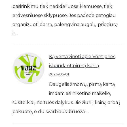
pasirinkimu tiek nedideliuose kiemuose, tiek
erdvesniuose sklypuose. Jos padeda patogiau
organizuoti daržą, palengvina augalų priežiūrą
ir…
Ką verta žinoti apie Vont prieš
išbandant pirmą kartą
2026-05-01
Daugelis žmonių, pirmą kartą
imdamiesi nikotino maišelio,
susitelkia į ne tuos dalykus. Jie žiūri į kainą arba į
pakuotę, o du svarbiausi bruožai…