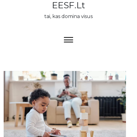
EESF.lt
Skip
to
tai, kas domina visus
content