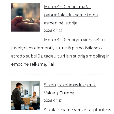
Moteriški žiedai – mažas
papuošalas, kuriame telpa
asmeninė istorija
2026-04-22
Moteriški žiedai yra vienas iš tų
juvelyrikos elementų, kurie iš pirmo žvilgsnio
atrodo subtilūs, tačiau turi itin stiprią simbolinę ir
emocinę reikšmę. Tai…
Siuntų siuntimas kurjeriu į
Vakarų Europą
2026-04-17
Šiuolaikiniame versle tarptautinis