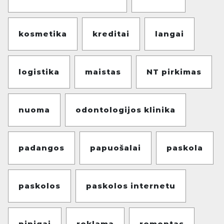
kosmetika
kreditai
langai
logistika
maistas
NT pirkimas
nuoma
odontologijos klinika
padangos
papuošalai
paskola
paskolos
paskolos internetu
pinigai
reklama
remontas