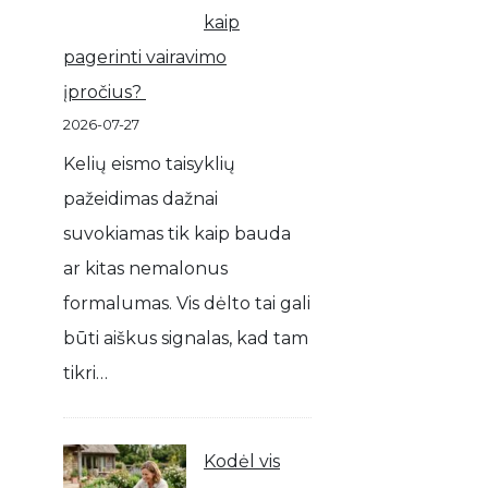
kaip
pagerinti vairavimo
įpročius?
2026-07-27
Kelių eismo taisyklių
pažeidimas dažnai
suvokiamas tik kaip bauda
ar kitas nemalonus
formalumas. Vis dėlto tai gali
būti aiškus signalas, kad tam
tikri…
Kodėl vis