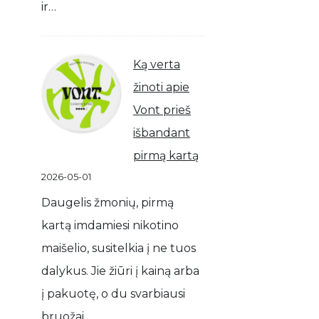
ir…
Ką verta
žinoti apie
Vont prieš
išbandant
pirmą kartą
2026-05-01
Daugelis žmonių, pirmą
kartą imdamiesi nikotino
maišelio, susitelkia į ne tuos
dalykus. Jie žiūri į kainą arba
į pakuotę, o du svarbiausi
bruožai…