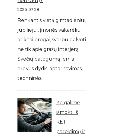
netrūktų?
2026-07-28
Renkantis vietą gimtadieniui,
jubiliejui, įmonės vakarėliui
ar kitai progai, svarbu galvoti
ne tik apie gražų interjerą.
Svečių patogumą lemia
erdvės dydis, aptarnavimas,
techninės…
Ko galime
išmokti iš
KET
pažeidimų ir