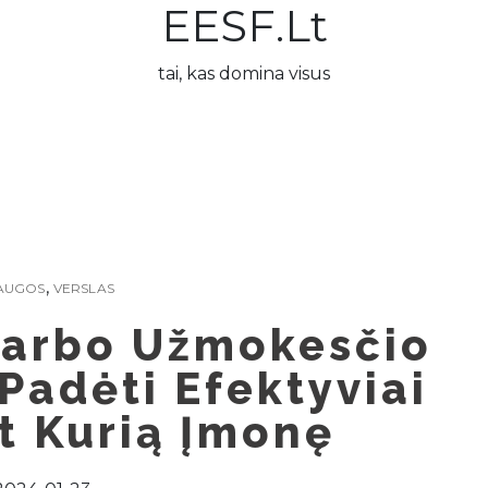
EESF.lt
tai, kas domina visus
,
AUGOS
VERSLAS
Darbo Užmokesčio
Padėti Efektyviai
t Kurią Įmonę