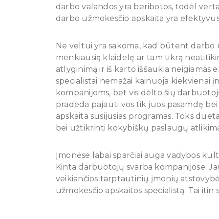
darbo valandos yra beribotos, todėl verta
darbo užmokesčio apskaita yra efektyvu
Ne veltui yra sakoma, kad būtent darbo užmo
menkiausią klaidelę ar tam tikrą neatitiki
atlyginimą ir iš karto iššaukia neigiamas
specialistai nemažai kainuoja kiekvienai
kompanijoms, bet vis dėlto šių darbuotoj
pradeda pajauti vos tik juos pasamdę be
apskaita susijusias programas. Toks dueta
bei užtikrinti kokybiškų paslaugų atlikim
Įmonėse labai sparčiai auga vadybos kultūr
Kinta darbuotojų svarba kompanijose. Jau
veikiančios tarptautinių įmonių atstovyb
užmokesčio apskaitos specialistą. Tai itin 