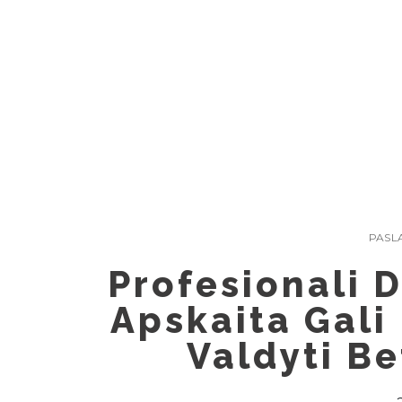
Skip
to
content
PASL
Profesionali 
Apskaita Gali 
Valdyti Be