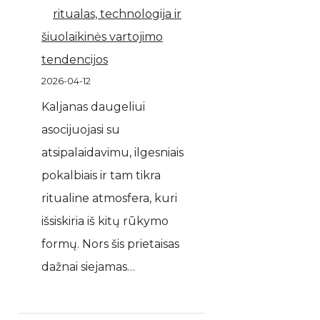
ritualas, technologija ir
šiuolaikinės vartojimo
tendencijos
2026-04-12
Kaljanas daugeliui
asocijuojasi su
atsipalaidavimu, ilgesniais
pokalbiais ir tam tikra
ritualine atmosfera, kuri
išsiskiria iš kitų rūkymo
formų. Nors šis prietaisas
dažnai siejamas…