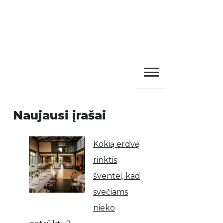
Naujausi įrašai
Kokią erdvę
rinktis
šventei, kad
svečiams
nieko