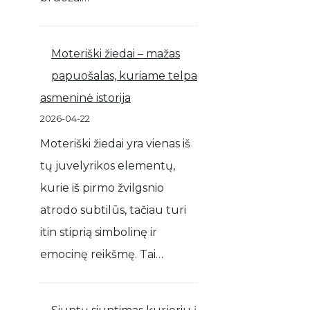
Moteriški žiedai – mažas
papuošalas, kuriame telpa
asmeninė istorija
2026-04-22
Moteriški žiedai yra vienas iš
tų juvelyrikos elementų,
kurie iš pirmo žvilgsnio
atrodo subtilūs, tačiau turi
itin stiprią simbolinę ir
emocinę reikšmę. Tai…