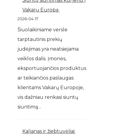
Siuntų siuntimas kurjeriu į
Vakarų Europą
2026-04-17
Šiuolaikiniame versle
tarptautinis prekių
judėjimas yra neatsiejama
veiklos dalis. Įmonės,
eksportuojančios produktus
ar teikiančios paslaugas
klientams Vakarų Europoje,
vis dažniau renkasi siuntų
siuntimą…
Kaljanas ir žiebtuvėliai: