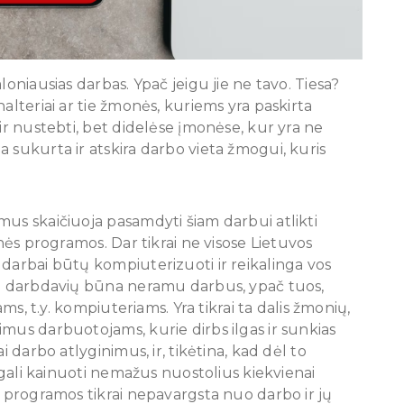
loniausias darbas. Ypač jeigu jie ne tavo. Tiesa?
alteriai ar tie žmonės, kuriems yra paskirta
 ir nustebti, bet didelėse įmonėse, kur yra ne
 sukurta ir atskira darbo vieta žmogui, kuris
mus skaičiuoja pasamdyti šiam darbui atlikti
inės programos. Dar tikrai ne visose Lietuvos
 darbai būtų kompiuterizuoti ir reikalinga vos
iai darbdavių būna neramu darbus, ypač tuos,
ams, t.y. kompiuteriams. Yra tikrai ta dalis žmonių,
mus darbuotojams, kurie dirbs ilgas ir sunkias
i darbo atlyginimus, ir, tikėtina, kad dėl to
i gali kainuoti nemažus nuostolius kiekvienai
s programos tikrai nepavargsta nuo darbo ir jų