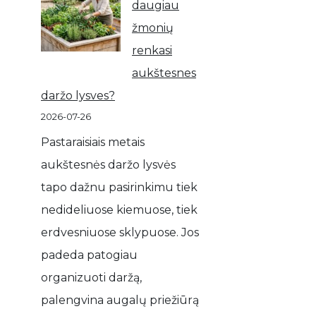
daugiau
žmonių
renkasi
aukštesnes
daržo lysves?
2026-07-26
Pastaraisiais metais
aukštesnės daržo lysvės
tapo dažnu pasirinkimu tiek
nedideliuose kiemuose, tiek
erdvesniuose sklypuose. Jos
padeda patogiau
organizuoti daržą,
palengvina augalų priežiūrą