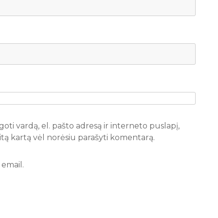
oti vardą, el. pašto adresą ir interneto puslapį,
 kitą kartą vėl norėsiu parašyti komentarą.
email.