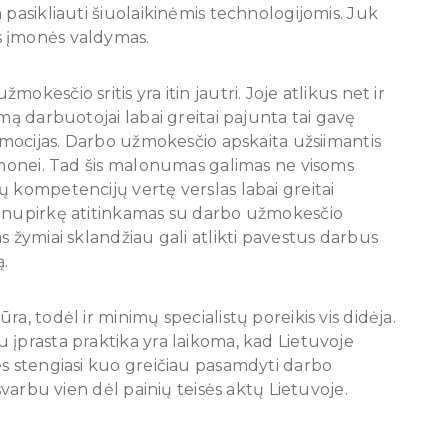
 pasikliauti šiuolaikinėmis technologijomis. Juk
s įmonės valdymas.
kesčio sritis yra itin jautri. Joje atlikus net ir
mą darbuotojai labai greitai pajunta tai gavę
 emocijas. Darbo užmokesčio apskaita užsiimantis
 įmonei. Tad šis malonumas galimas ne visoms
ų kompetencijų vertę verslas labai greitai
i nupirkę atitinkamas su darbo užmokesčio
s žymiai sklandžiau gali atlikti pavestus darbus
ą.
a, todėl ir minimų specialistų poreikis vis didėja.
 įprasta praktika yra laikoma, kad Lietuvoje
ės stengiasi kuo greičiau pasamdyti darbo
svarbu vien dėl painių teisės aktų Lietuvoje.