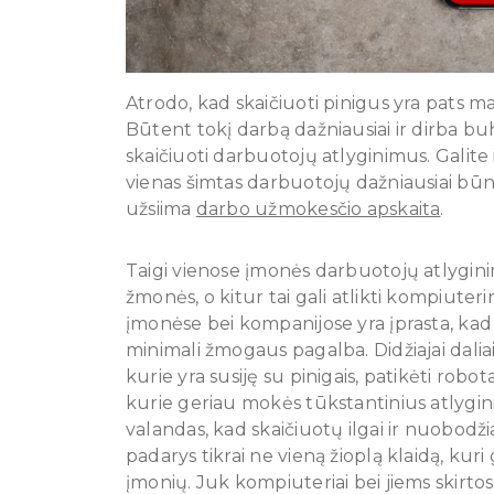
Atrodo, kad skaičiuoti pinigus yra pats ma
Būtent tokį darbą dažniausiai ir dirba buh
skaičiuoti darbuotojų atlyginimus. Galite
vienas šimtas darbuotojų dažniausiai būna
užsiima
darbo užmokesčio apskaita
.
Taigi vienose įmonės darbuotojų atlygini
žmonės, o kitur tai gali atlikti kompiuter
įmonėse bei kompanijose yra įprasta, kad
minimali žmogaus pagalba. Didžiajai dal
kurie yra susiję su pinigais, patikėti robot
kurie geriau mokės tūkstantinius atlygini
valandas, kad skaičiuotų ilgai ir nuobodžia
padarys tikrai ne vieną žioplą klaidą, kur
įmonių. Juk kompiuteriai bei jiems skirto