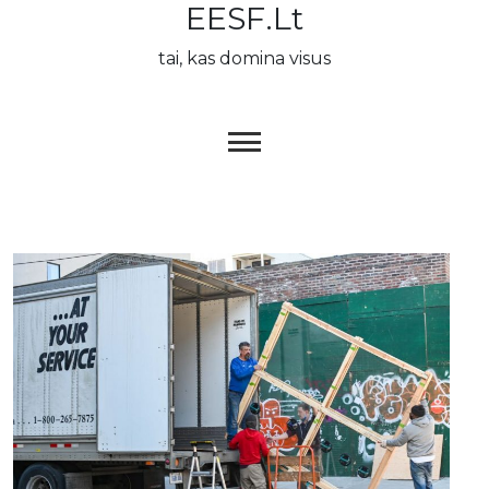
EESF.lt
Skip
to
tai, kas domina visus
content