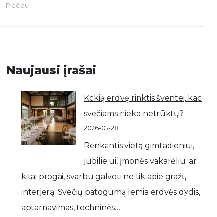
Plačiau
Naujausi įrašai
Kokią erdvę rinktis šventei, kad
svečiams nieko netrūktų?
2026-07-28
Renkantis vietą gimtadieniui,
jubiliejui, įmonės vakarėliui ar
kitai progai, svarbu galvoti ne tik apie gražų
interjerą. Svečių patogumą lemia erdvės dydis,
aptarnavimas, techninės…