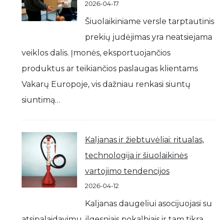
2026-04-17
Šiuolaikiniame versle tarptautinis
prekių judėjimas yra neatsiejama
veiklos dalis. Įmonės, eksportuojančios
produktus ar teikiančios paslaugas klientams
Vakarų Europoje, vis dažniau renkasi siuntų
siuntimą…
Kaljanas ir žiebtuvėliai: ritualas,
technologija ir šiuolaikinės
vartojimo tendencijos
2026-04-12
Kaljanas daugeliui asocijuojasi su
atsipalaidavimu, ilgesniais pokalbiais ir tam tikra