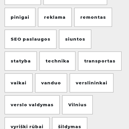
pinigai
reklama
remontas
SEO paslaugos
siuntos
statyba
technika
transportas
vaikai
vanduo
verslininkai
verslo valdymas
Vilnius
vyriški rūbai
šildymas