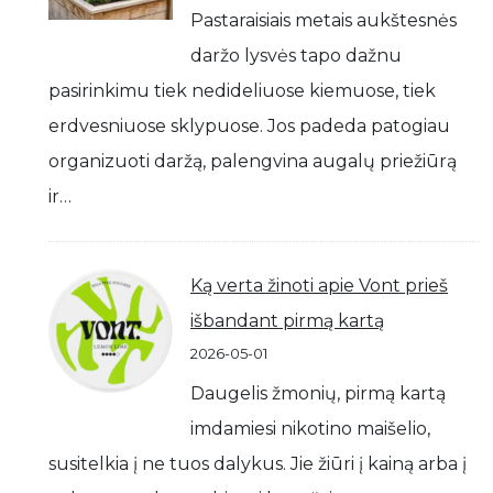
Pastaraisiais metais aukštesnės
daržo lysvės tapo dažnu
pasirinkimu tiek nedideliuose kiemuose, tiek
erdvesniuose sklypuose. Jos padeda patogiau
organizuoti daržą, palengvina augalų priežiūrą
ir…
Ką verta žinoti apie Vont prieš
išbandant pirmą kartą
2026-05-01
Daugelis žmonių, pirmą kartą
imdamiesi nikotino maišelio,
susitelkia į ne tuos dalykus. Jie žiūri į kainą arba į