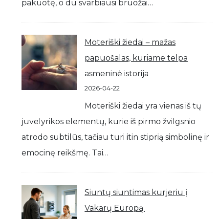
pakuotę, o du svarbiausi bruožai…
Moteriški žiedai – mažas
papuošalas, kuriame telpa
asmeninė istorija
2026-04-22
Moteriški žiedai yra vienas iš tų
juvelyrikos elementų, kurie iš pirmo žvilgsnio
atrodo subtilūs, tačiau turi itin stiprią simbolinę ir
emocinę reikšmę. Tai…
Siuntų siuntimas kurjeriu į
Vakarų Europą