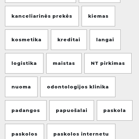
kanceliarinės prekės
kiemas
kosmetika
kreditai
langai
logistika
maistas
NT pirkimas
nuoma
odontologijos klinika
padangos
papuošalai
paskola
paskolos
paskolos internetu