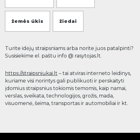
žemės ūkis
žiedai
Turite idėjų straipsniams arba norite juos patalpinti?
Susisiekime el. paštu info @ rasytojas.lt.
https://straipsniukai.lt
– tai atviras interneto leidinys,
kuriame visi norintys gali publikuoti ir perskaityti
įdomius straipsnius tokiomis temomis, kaip namai,
verslas, sveikata, technologijos, grožis, mada,
visuomenė, šeima, transportas ir automobiliai ir kt.