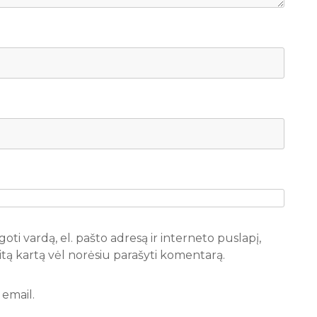
oti vardą, el. pašto adresą ir interneto puslapį,
 kitą kartą vėl norėsiu parašyti komentarą.
email.