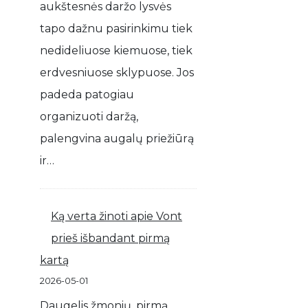
aukštesnės daržo lysvės
tapo dažnu pasirinkimu tiek
nedideliuose kiemuose, tiek
erdvesniuose sklypuose. Jos
padeda patogiau
organizuoti daržą,
palengvina augalų priežiūrą
ir…
Ką verta žinoti apie Vont
prieš išbandant pirmą
kartą
2026-05-01
Daugelis žmonių, pirmą