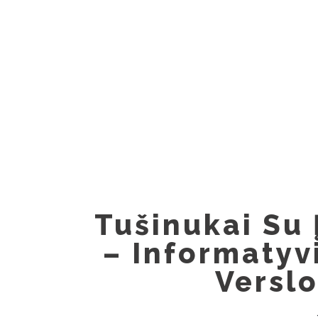
Skip
to
content
Tušinukai Su
– Informatyvi
Versl