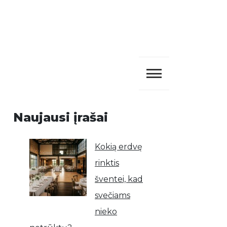
Naujausi įrašai
Kokią erdvę
rinktis
šventei, kad
svečiams
nieko