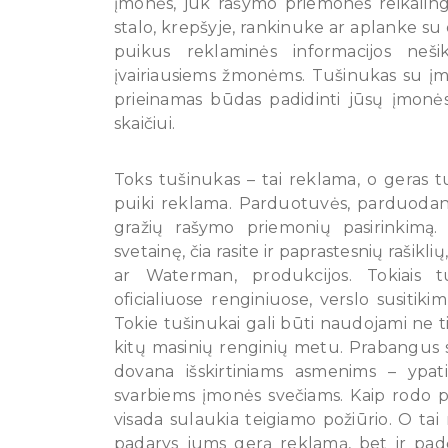
įmonės, juk rašymo priemonės reikalin
stalo, krepšyje, rankinuke ar aplanke s
puikus reklaminės informacijos neši
įvairiausiems žmonėms. Tušinukas su įmo
prieinamas būdas padidinti jūsų įmonė
skaičiui.
Toks tušinukas – tai reklama, o geras t
puiki reklama. Parduotuvės, parduodanči
gražių rašymo priemonių pasirinkimą. 
svetainę, čia rasite ir paprastesnių rašikl
ar Waterman, produkcijos. Tokiais 
oficialiuose renginiuose, verslo susitik
Tokie tušinukai gali būti naudojami ne t
kitų masinių renginių metu. Prabangus s
dovana išskirtiniams asmenims – ypat
svarbiems įmonės svečiams. Kaip rodo p
visada sulaukia teigiamo požiūrio. O tai
padarys jums gerą reklamą, bet ir padė