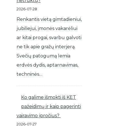
netrūktų?
2026-07-28
Renkantis vietą gimtadieniui,
jubiliejui, įmonės vakarėliui
ar kitai progai, svarbu galvoti
ne tik apie gražų interjerą.
Svečių patogumą lemia
erdvės dydis, aptarnavimas,
techninės…
Ko galime išmokti iš KET
pažeidimų ir kaip pagerinti
vairavimo įpročius?
2026-07-27