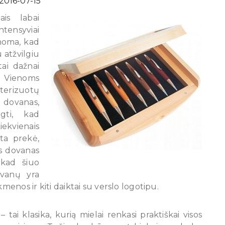
2016-07-15
is labai
tensyviai
anoma, kad
 atžvilgiu
tai dažnai
. Vienoms
erizuotų
s dovanas,
gti, kad
iekvienais
ta prekė,
as dovanas
, kad šiuo
ovanų yra
menos ir kiti daiktai su verslo logotipu.
tai klasika, kurią mielai renkasi praktiškai visos