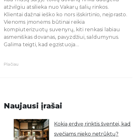
atžvilgiu atsilieka nuo Vakarų šalių rinkos.
Klientai dažnai ieško ko nors išskirtinio, neįprasto.
Vienoms įmonėms būtinai reikia
kompiuterizuotų suvenyrų, kiti renkasi labiau
asmeniškas dovanas, pavyzdžiui, saldumynus.
Galima teigti, kad egzistuoja…
Plačiau
Naujausi įrašai
Kokią erdvę rinktis šventei, kad
svečiams nieko netrūktų?