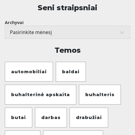
Seni straipsniai
Archyvai
Temos
automobiliai
baldai
buhalterinė apskaita
buhalteris
butai
darbas
drabužiai