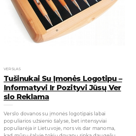
VERSLAS
Tušinukai Su Įmonės Logotipu –
Informatyvi Ir Pozityvi Jūsų Ver
Slo Reklama
Verslo dovanos su įmonės logotipais labai
populiarios užsienio šalyse, bet intensyviai
populiarėja ir Lietuvoje, nors vis dar manoma,
kad mūsų šalyje tokių dovanų rinka daugeliu