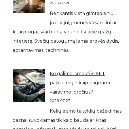
2026-07-28
Renkantis vietą gimtadieniui,
jubiliejui, įmonės vakarėliui ar
kitai progai, svarbu galvoti ne tik apie gražų
interjerą. Svečių patogumą lemia erdvės dydis,
aptarnavimas, techninės…
Ko galime išmokti iš KET
pažeidimų ir kaip pagerinti
vairavimo įpročius?
2026-07-27
Kelių eismo taisyklių pažeidimas
dažnai suvokiamas tik kaip bauda ar kitas