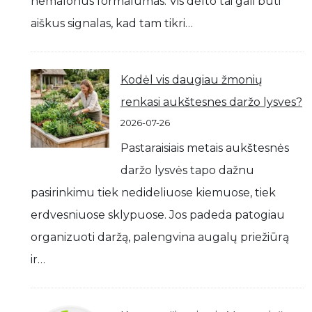
nemalonus formalumas. Vis dėlto tai gali būti
aiškus signalas, kad tam tikri…
Kodėl vis daugiau žmonių
renkasi aukštesnes daržo lysves?
2026-07-26
Pastaraisiais metais aukštesnės
daržo lysvės tapo dažnu
pasirinkimu tiek nedideliuose kiemuose, tiek
erdvesniuose sklypuose. Jos padeda patogiau
organizuoti daržą, palengvina augalų priežiūrą
ir…