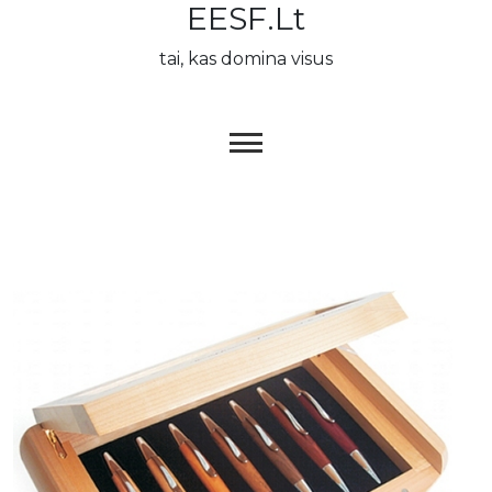
EESF.lt
Skip
to
tai, kas domina visus
content