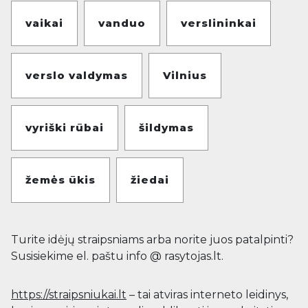
vaikai
vanduo
verslininkai
verslo valdymas
Vilnius
vyriški rūbai
šildymas
žemės ūkis
žiedai
Turite idėjų straipsniams arba norite juos patalpinti?
Susisiekime el. paštu info @ rasytojas.lt.
https://straipsniukai.lt
– tai atviras interneto leidinys,