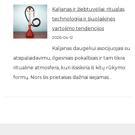
Kaljanas ir žiebtuvėliai: ritualas,
technologija ir šiuolaikinės
vartojimo tendencijos
2026-04-12
Kaljanas daugeliui asocijuojasi su
atsipalaidavimu, ilgesniais pokalbiais ir tam tikra
ritualine atmosfera, kuri išsiskiria iš kitų rūkymo
formų. Nors šis prietaisas dažnai siejamas…