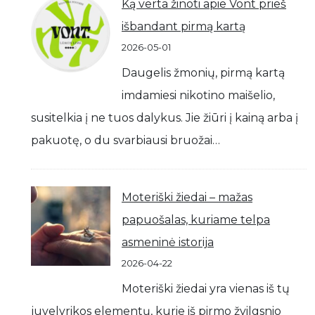
Ką verta žinoti apie Vont prieš
išbandant pirmą kartą
2026-05-01
Daugelis žmonių, pirmą kartą
imdamiesi nikotino maišelio,
susitelkia į ne tuos dalykus. Jie žiūri į kainą arba į
pakuotę, o du svarbiausi bruožai…
Moteriški žiedai – mažas
papuošalas, kuriame telpa
asmeninė istorija
2026-04-22
Moteriški žiedai yra vienas iš tų
juvelyrikos elementų, kurie iš pirmo žvilgsnio