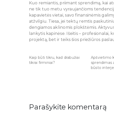
Kuo remiantis, priimant sprendimą, kai atr
ne tik tuo metu vyraujančioms tendencijom
kapavietės vietai, savo finansinėmis gali
atžvilgiu. Tiesa, jei tektų remtis paskutin
dengiamos aklinomis plokštėmis. Aktyvus
lankytis kapinėse. Išeitis – profesionalai,
projektą, bet ir teiks šios priežiūros pasla
Kaip būti tikru, kad drabužiai
Apšvietimo 
tikrai firminiai?
sprendimas 
būsto interje
Parašykite komentarą