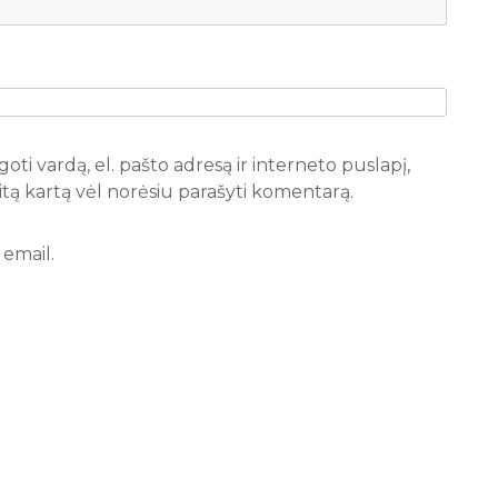
oti vardą, el. pašto adresą ir interneto puslapį,
 kitą kartą vėl norėsiu parašyti komentarą.
email.