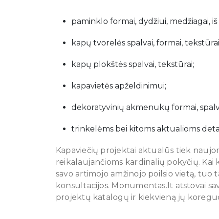
paminklo formai, dydžiui, medžiagai, iš
kapų tvorelės spalvai, formai, tekstūrai
kapų plokštės spalvai, tekstūrai;
kapavietės apželdinimui;
dekoratyvinių akmenukų formai, spalv
trinkelėms bei kitoms aktualioms det
Kapaviečių projektai aktualūs tiek naujom
reikalaujančioms kardinalių pokyčių. Kai kur
savo artimojo amžinojo poilsio vietą, tuo 
konsultacijos. Monumentas.lt atstovai sav
projektų katalogų ir kiekvieną jų koreguo