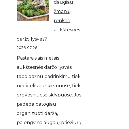
daugiau
žmonių
renkasi
aukštesnes
daržo lysves?
2026-07-26
Pastaraisiais metais
aukštesnės daržo lysvės
tapo dažnu pasirinkimu tiek
nedideliuose kiemuose, tiek
erdvesniuose sklypuose. Jos
padeda patogiau
organizuoti daržą,
palengvina augalų priežiūrą