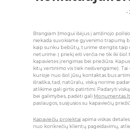
Brangiam žmogui išėjus į amžinojo poilsio 
niekada suvokiame gyvenimo trapumą bei 
kaip sunku bebūtų, turime stengtis taip 
neturime. Į priekį eiti verčia ne tik iki šio
kapavietės įrengimas bei priežiūra. Kapus
kitų vertinimo vis tiek neišvengsime). Ta
kurioje nuo šiol jūsų kontaktas bus artimi
išraiška, tad, natūralu, viską norime padar
atlikime gali girtis patirtimi. Padaryti vi
bei galimybes, padėti gali
Monumentas.l
paslaugos, susijusios su kapaviečių prieži
Kapaviečių projektai
apima viskas detales
nuo konkrečių klientų pageidavimų, atlie