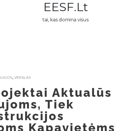
EESF.lt
tai, kas domina visus
,
AUGOS
VERSLAS
ojektai Aktualūs
ujoms, Tiek
trukcijos
ioms Kapavietėms