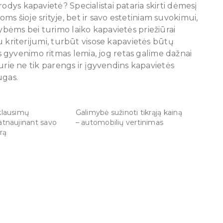
odys kapavietė? Specialistai pataria skirti dėmesį
s šioje srityje, bet ir savo estetiniam suvokimui,
mybėms bei turimo laiko kapavietės priežiūrai
iu kriterijumi, turbūt visose kapavietės būtų
 gyvenimo ritmas lemia, jog retas galime dažnai
 kurie ne tik parengs ir įgyvendins kapavietės
ugas.
klausimų
Galimybė sužinoti tikrąją kainą
atnaujinant savo
– automobilių vertinimas
rą