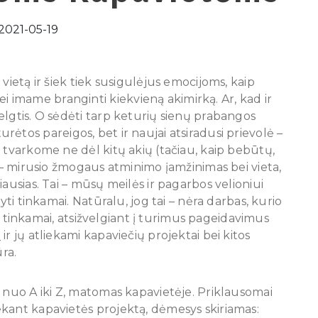
2021-05-19
vietą ir šiek tiek susigulėjus emocijoms, kaip
imame branginti kiekvieną akimirką. Ar, kad ir
elgtis. O sėdėti tarp keturių sienų prabangos
l turėtos pareigos, bet ir naujai atsiradusi prievolė –
 tvarkome ne dėl kitų akių (tačiau, kaip bebūtų,
i – mirusio žmogaus atminimo įamžinimas bei vieta,
ausias. Tai – mūsų meilės ir pagarbos velioniui
yti tinkamai. Natūralu, jog tai – nėra darbas, kurio
ską tinkamai, atsižvelgiant į turimus pageidavimus
t
ir jų atliekami kapaviečių projektai bei kitos
ūra.
 nuo A iki Z, matomas kapavietėje. Priklausomai
kant kapavietės projektą, dėmesys skiriamas: