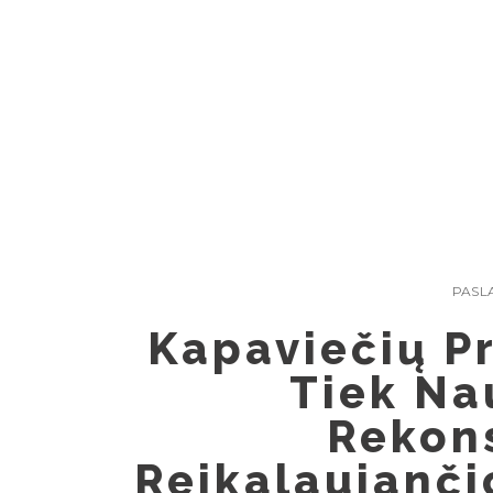
Skip
to
content
PASL
Kapaviečių Pr
Tiek Na
Rekons
Reikalaujanč