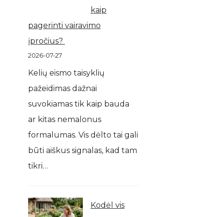
kaip
pagerinti vairavimo
įpročius?
2026-07-27
Kelių eismo taisyklių
pažeidimas dažnai
suvokiamas tik kaip bauda
ar kitas nemalonus
formalumas. Vis dėlto tai gali
būti aiškus signalas, kad tam
tikri…
Kodėl vis