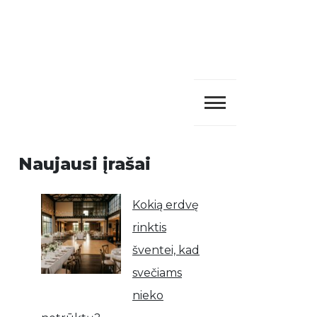
Naujausi įrašai
Kokią erdvę
rinktis
šventei, kad
svečiams
nieko