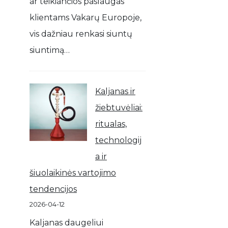
ar teikiančios paslaugas
klientams Vakarų Europoje,
vis dažniau renkasi siuntų
siuntimą…
Kaljanas ir
žiebtuvėliai:
ritualas,
technologij
a ir
šiuolaikinės vartojimo
tendencijos
2026-04-12
Kaljanas daugeliui