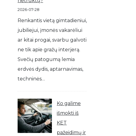
netrūktų?
2026-07-28
Renkantis vietą gimtadieniui,
jubiliejui, įmonės vakarėliui
ar kitai progai, svarbu galvoti
ne tik apie gražų interjerą.
Svečių patogumą lemia
erdvės dydis, aptarnavimas,
techninės…
Ko galime
išmokti iš
KET
pažeidimų ir