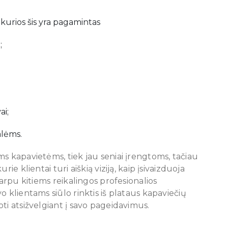
 kurios šis yra pagamintas
;
ai;
alėms.
s kapavietėms, tiek jau seniai įrengtoms, tačiau
ie klientai turi aiškią viziją, kaip įsivaizduoja
tarpu kitiems reikalingos profesionalios
o klientams siūlo rinktis iš plataus kapaviečių
ti atsižvelgiant į savo pageidavimus.