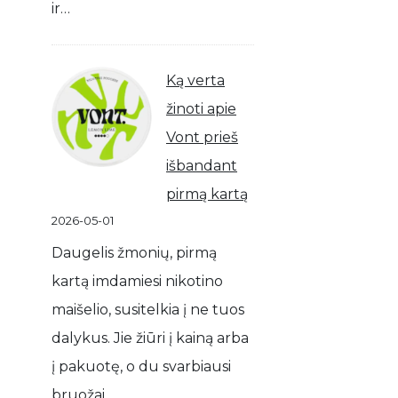
ir…
Ką verta
žinoti apie
Vont prieš
išbandant
pirmą kartą
2026-05-01
Daugelis žmonių, pirmą
kartą imdamiesi nikotino
maišelio, susitelkia į ne tuos
dalykus. Jie žiūri į kainą arba
į pakuotę, o du svarbiausi
bruožai…