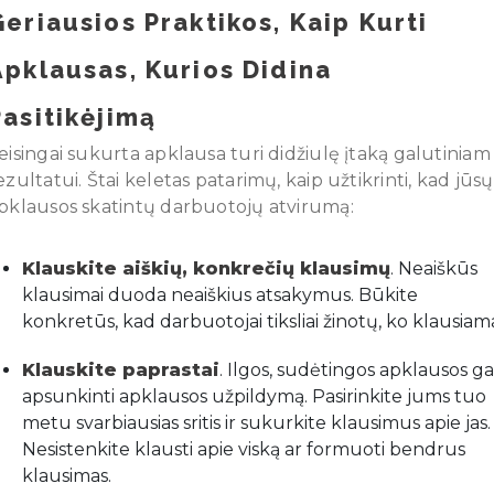
Geriausios Praktikos, Kaip Kurti
Apklausas, Kurios Didina
Pasitikėjimą
eisingai sukurta apklausa turi didžiulę įtaką galutiniam
ezultatui. Štai keletas patarimų, kaip užtikrinti, kad jūsų
pklausos skatintų darbuotojų atvirumą:
Klauskite aiškių, konkrečių klausimų
. Neaiškūs
klausimai duoda neaiškius atsakymus. Būkite
konkretūs, kad darbuotojai tiksliai žinotų, ko klausiam
Klauskite paprastai
. Ilgos, sudėtingos apklausos ga
apsunkinti apklausos užpildymą. Pasirinkite jums tuo
metu svarbiausias sritis ir sukurkite klausimus apie jas.
Nesistenkite klausti apie viską ar formuoti bendrus
klausimas.