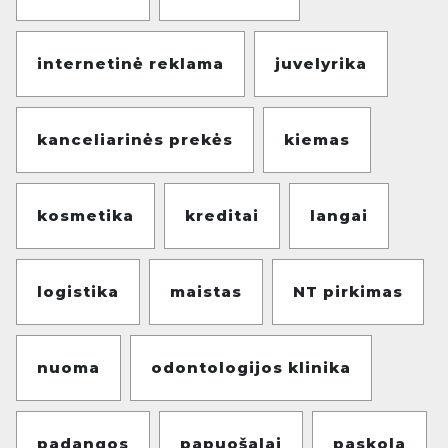
internetinė reklama
juvelyrika
kanceliarinės prekės
kiemas
kosmetika
kreditai
langai
logistika
maistas
NT pirkimas
nuoma
odontologijos klinika
padangos
papuošalai
paskola