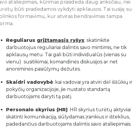
avo atsiliepimais, kūrimas prasideda daug anksčiau, nei
urėtų būti pradedamos vykdyti apklausos. Tai susiję su
plinkos formavimu, kur atviras bendravimas tampa
orma.
Reguliarus
grįžtamasis ryšys
: skatinkite
darbuotojus reguliariai dalintis savo mintimis, ne tik
apklausų metu. Tai gali būti individualūs (vienas su
vienu) susitikimai, komandinės diskusijos ar net
anoniminės pasiūlymų dėžutės.
Skaidri vadovybė
: kai vadovai yra atviri dėl iššūkių ir
pokyčių organizacijoje, jie nustato standartą
darbuotojams daryti tą patį.
Personalo skyrius (HR)
: HR skyrius turėtų aktyviai
skatinti komunikaciją, siūlydamas įrankius ir išteklius,
padedančius darbuotojams dalintis savo atsiliepimais.