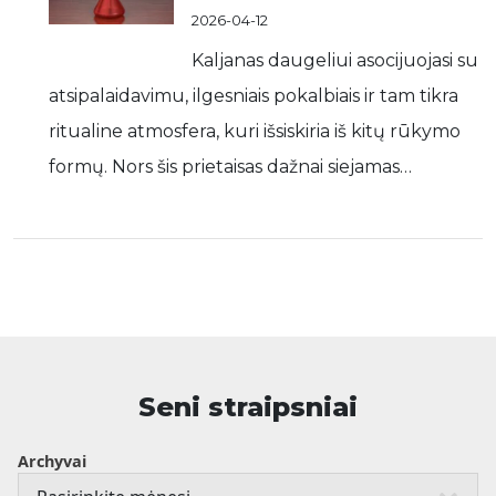
2026-04-12
Kaljanas daugeliui asocijuojasi su
atsipalaidavimu, ilgesniais pokalbiais ir tam tikra
ritualine atmosfera, kuri išsiskiria iš kitų rūkymo
formų. Nors šis prietaisas dažnai siejamas…
Seni straipsniai
Archyvai