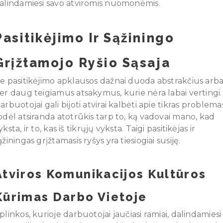
alindamiesi savo atviromis nuomonėmis.
Pasitikėjimo Ir Sąžiningo
Grįžtamojo Ryšio Sąsaja
e pasitikėjimo apklausos dažnai duoda abstrakčius arb
er daug teigiamus atsakymus, kurie nėra labai vertingi.
arbuotojai gali bijoti atvirai kalbėti apie tikras problema
odėl atsiranda atotrūkis tarp to, ką vadovai mano, kad
yksta, ir to, kas iš tikrųjų vyksta. Taigi pasitikėjas ir
ąžiningas grįžtamasis ryšys yra tiesiogiai susiję.
Atviros Komunikacijos Kultūros
Kūrimas Darbo Vietoje
plinkos, kurioje darbuotojai jaučiasi ramiai, dalindamiesi