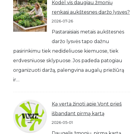
Kodėl vis daugiau žmonių
renkasi aukštesnes daržo lysves?
2026-07-26
Pastaraisiais metais aukštesnės
daržo lysvės tapo dažnu
pasirinkimu tiek nedideliuose kiemuose, tiek
erdvesniuose sklypuose. Jos padeda patogiau
organizuoti daržą, palengvina augalų priežiūrą
ir…
Ką verta žinoti apie Vont prieš
išbandant pirmą kartą
2026-05-01
Daugelis žmonių, pirmą kartą