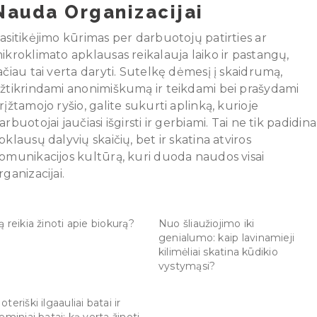
Nauda Organizacijai
asitikėjimo kūrimas per darbuotojų patirties ar
ikroklimato apklausas reikalauja laiko ir pastangų,
ačiau tai verta daryti. Sutelkę dėmesį į skaidrumą,
žtikrindami anonimiškumą ir teikdami bei prašydami
rįžtamojo ryšio, galite sukurti aplinką, kurioje
arbuotojai jaučiasi išgirsti ir gerbiami. Tai ne tik padidina
pklausų dalyvių skaičių, bet ir skatina atviros
omunikacijos kultūrą, kuri duoda naudos visai
rganizacijai.
ą reikia žinoti apie biokurą?
Nuo šliaužiojimo iki
genialumo: kaip lavinamieji
kilimėliai skatina kūdikio
vystymąsi?
oteriški ilgaauliai batai ir
ieminiai batai: ką verta žinoti