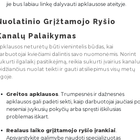
jie bus labiau linkę dalyvauti apklausose ateityje.
Nuolatinio Grįžtamojo Ryšio
Kanalų Palaikymas
pklausos neturėtų būti vienintelis būdas, kai
arbuotojai kviečiami dalintis savo nuomonėmis. Norint
ukurti ilgalaikį pasitikėjimą, reikia sukurti įvairius kanalu
eidžiančius nuolat teikti ir gauti atsiliepimus visų metų
igoje.
Greitos apklausos
. Trumpesnės ir dažnesnės
apklausos gali padėti sekti, kaip darbuotojai jaučiasi p
neseniai įvykusių pokyčių arba spręsti iškilusias
problemas iškart.
Realaus laiko grįžtamojo ryšio įrankiai
.
Apsvarstykite galimybę naudoti specializuotas