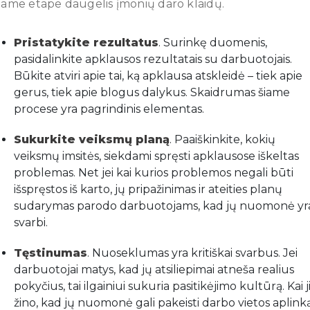
iame etape daugelis įmonių daro klaidų.
Pristatykite rezultatus
. Surinkę duomenis,
pasidalinkite apklausos rezultatais su darbuotojais.
Būkite atviri apie tai, ką apklausa atskleidė – tiek apie
gerus, tiek apie blogus dalykus. Skaidrumas šiame
procese yra pagrindinis elementas.
Sukurkite veiksmų planą
. Paaiškinkite, kokių
veiksmų imsitės, siekdami spręsti apklausose iškeltas
problemas. Net jei kai kurios problemos negali būti
išspręstos iš karto, jų pripažinimas ir ateities planų
sudarymas parodo darbuotojams, kad jų nuomonė yr
svarbi.
Tęstinumas
. Nuoseklumas yra kritiškai svarbus. Jei
darbuotojai matys, kad jų atsiliepimai atneša realius
pokyčius, tai ilgainiui sukuria pasitikėjimo kultūrą. Kai j
žino, kad jų nuomonė gali pakeisti darbo vietos aplinką