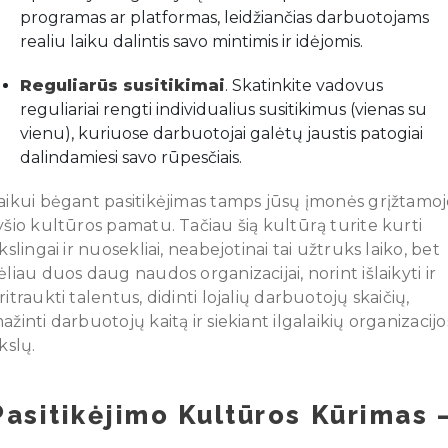
programas ar platformas, leidžiančias darbuotojams
realiu laiku dalintis savo mintimis ir idėjomis.
Reguliarūs susitikimai
. Skatinkite vadovus
reguliariai rengti individualius susitikimus (vienas su
vienu), kuriuose darbuotojai galėtų jaustis patogiai
dalindamiesi savo rūpesčiais.
aikui bėgant pasitikėjimas tamps jūsų įmonės grįžtamo
yšio kultūros pamatu. Tačiau šią kultūrą turite kurti
ikslingai ir nuosekliai, neabejotinai tai užtruks laiko, bet
ėliau duos daug naudos organizacijai, norint išlaikyti ir
ritraukti talentus, didinti lojalių darbuotojų skaičių,
ažinti darbuotojų kaitą ir siekiant ilgalaikių organizacijo
ikslų.
Pasitikėjimo Kultūros Kūrimas 