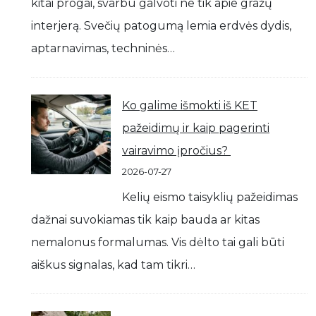
kitai progai, svarbu galvoti ne tik apie gražų
interjerą. Svečių patogumą lemia erdvės dydis,
aptarnavimas, techninės…
Ko galime išmokti iš KET
pažeidimų ir kaip pagerinti
vairavimo įpročius?
2026-07-27
Kelių eismo taisyklių pažeidimas
dažnai suvokiamas tik kaip bauda ar kitas
nemalonus formalumas. Vis dėlto tai gali būti
aiškus signalas, kad tam tikri…