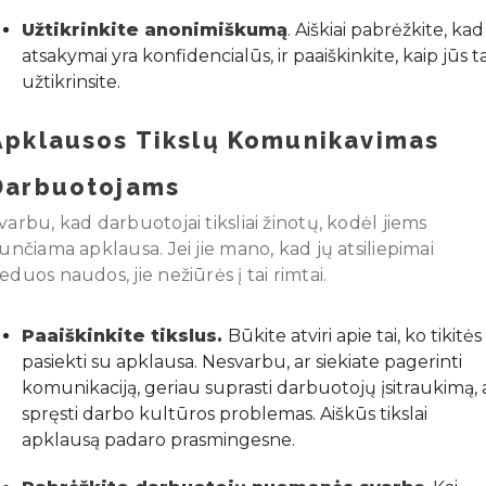
Užtikrinkite anonimiškumą
. Aiškiai pabrėžkite, kad
atsakymai yra konfidencialūs, ir paaiškinkite, kaip jūs ta
užtikrinsite.
Apklausos Tikslų Komunikavimas
Darbuotojams
varbu, kad darbuotojai tiksliai žinotų, kodėl jiems
iunčiama apklausa. Jei jie mano, kad jų atsiliepimai
eduos naudos, jie nežiūrės į tai rimtai.
Paaiškinkite tikslus.
Būkite atviri apie tai, ko tikitės
pasiekti su apklausa. Nesvarbu, ar siekiate pagerinti
komunikaciją, geriau suprasti darbuotojų įsitraukimą, 
spręsti darbo kultūros problemas. Aiškūs tikslai
apklausą padaro prasmingesne.