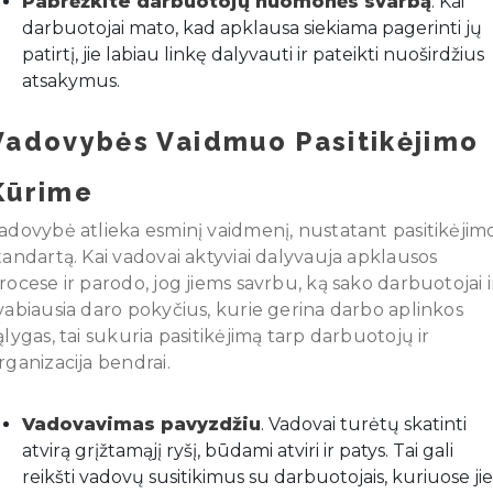
Pabrėžkite darbuotojų nuomonės svarbą
. Kai
darbuotojai mato, kad apklausa siekiama pagerinti jų
patirtį, jie labiau linkę dalyvauti ir pateikti nuoširdžius
atsakymus.
Vadovybės Vaidmuo Pasitikėjimo
Kūrime
adovybė atlieka esminį vaidmenį, nustatant pasitikėjim
tandartą. Kai vadovai aktyviai dalyvauja apklausos
rocese ir parodo, jog jiems savrbu, ką sako darbuotojai i
vabiausia daro pokyčius, kurie gerina darbo aplinkos
ąlygas, tai sukuria pasitikėjimą tarp darbuotojų ir
rganizacija bendrai.
Vadovavimas pavyzdžiu
. Vadovai turėtų skatinti
atvirą grįžtamąjį ryšį, būdami atviri ir patys. Tai gali
reikšti vadovų susitikimus su darbuotojais, kuriuose jie