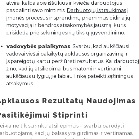
atvirai kalba apie iššūkius ir kviečia darbuotojus
pasidalinti savo mintimis.
Darbuotojų įsitraukimas
į
įmonės procesus ir sprendimų priėmimus didina jų
motyvaciją ir bendros atsakomybės jausmą, kuris
prisideda prie sėkmingesnių tikslų įgyvendinimo.
Vadovybės palaikymas
. Svarbu, kad aukščiausi
vadovai viešai palaikytų apklausos organizavimą ir
įsipareigotų kartu peržiūrėti rezultatus. Kai darbuotoj
žino, kad jų atsiliepimai bus matomi ir vertinami
aukščiausiu lygiu, jie labiau linkę pateikti sąžiningus
atsakymus.
Apklausos Rezultatų Naudojimas
Pasitikėjimui Stiprinti
eikia ne tik surinkti atsiliepimus – svarbu parodyti
arbuotojams, kad jų balsas yra girdimas ir vertinamas.