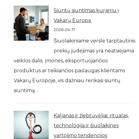
Siuntų siuntimas kurjeriu į
Vakarų Europą
2026-04-17
Šiuolaikiniame versle tarptautinis
prekių judėjimas yra neatsiejama
veiklos dalis. Įmonės, eksportuojančios
produktus ar teikiančios paslaugas klientams
Vakarų Europoje, vis dažniau renkasi siuntų
siuntimą…
Kaljanas ir žiebtuvėliai: ritualas,
technologija ir šiuolaikinės
vartojimo tendencijos