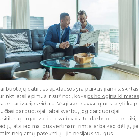
arbuotojų patirties apklausos yra puikus įrankis, skirtas
urinkti atsiliepimus ir sužinoti, koks
psihologinis klimatas
ra organizacijos viduje. Visgi kad pavyktų nustatyti kaip
aučiasi darbuotojai, labai svarbu, jog darbuotojai
asitikėtų organizacija ir vadovais. Jei darbuotojai netiki,
ad jų atsiliepimai bus vertinami rimtai arba kad dėl jų jie
atirs neigiamų pasekmių – jie nesijaus saugūs