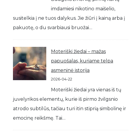
imdamiesi nikotino maišelio,
susitelkia į ne tuos dalykus. Jie žiūri į kainą arba į
pakuotę, o du svarbiausi bruožai…
Moteriški žiedai – mažas
papuošalas, kuriame telpa
asmeninė istorija
2026-04-22
Moteriški žiedai yra vienas iš tų
juvelyrikos elementų, kurie iš pirmo žvilgsnio
atrodo subtilūs, tačiau turi itin stiprią simbolinę ir
emocinę reikšmę. Tai…