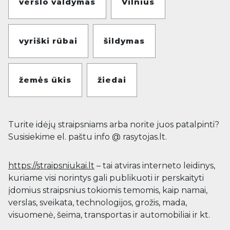
verslo valdymas
Vilnius
vyriški rūbai
šildymas
žemės ūkis
žiedai
Turite idėjų straipsniams arba norite juos patalpinti?
Susisiekime el. paštu info @ rasytojas.lt.
https://straipsniukai.lt
– tai atviras interneto leidinys,
kuriame visi norintys gali publikuoti ir perskaityti
įdomius straipsnius tokiomis temomis, kaip namai,
verslas, sveikata, technologijos, grožis, mada,
visuomenė, šeima, transportas ir automobiliai ir kt.