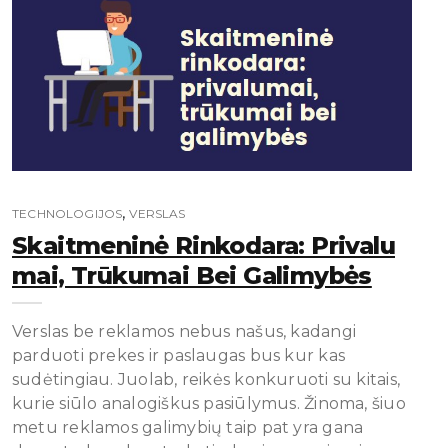
,
TECHNOLOGIJOS
VERSLAS
Skaitmeninė Rinkodara: Privalu
Mai, Trūkumai Bei Galimybės
Verslas be reklamos nebus našus, kadangi
parduoti prekes ir paslaugas bus kur kas
sudėtingiau. Juolab, reikės konkuruoti su kitais,
kurie siūlo analogiškus pasiūlymus. Žinoma, šiuo
metu reklamos galimybių taip pat yra gana