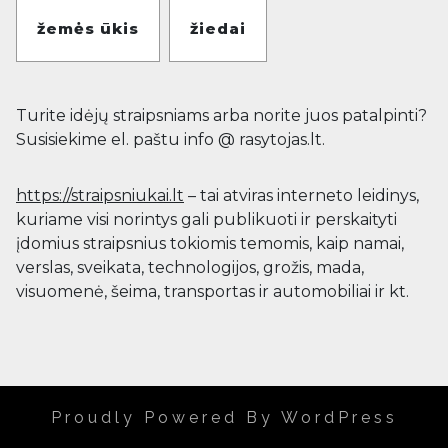
žemės ūkis
žiedai
Turite idėjų straipsniams arba norite juos patalpinti?
Susisiekime el. paštu info @ rasytojas.lt.
https://straipsniukai.lt
– tai atviras interneto leidinys,
kuriame visi norintys gali publikuoti ir perskaityti
įdomius straipsnius tokiomis temomis, kaip namai,
verslas, sveikata, technologijos, grožis, mada,
visuomenė, šeima, transportas ir automobiliai ir kt.
Proudly Powered By WordPress