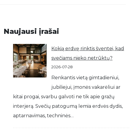
Naujausi įrašai
Kokią erdvę rinktis šventei, kad
svečiams nieko netrūktų?
2026-07-28
Renkantis vietą gimtadieniui,
jubiliejui, įmonės vakarėliui ar
kitai progai, svarbu galvoti ne tik apie gražų
interjerą. Svečių patogumą lemia erdvės dydis,
aptarnavimas, techninės…