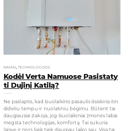
,
NAMAI
TECHNOLOGIJOS
Kodėl Verta Namuose Pasistaty
Ti Dujinį Katilą?
Ne paslaptis, kad šiuolaikinis pasaulis išsiskiria itin
dideliu tempu ir nuolatiniu bėgimu. Būtent tai
daugiausiai įtakoja, jog šiuolaikiniai žmonės labai
mėgsta technologijas, komfortą. Tai sukuria
laisvę ir nors šiek tiek daugiau laiko sau. Visa tai