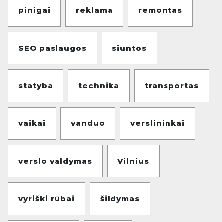
pinigai
reklama
remontas
SEO paslaugos
siuntos
statyba
technika
transportas
vaikai
vanduo
verslininkai
verslo valdymas
Vilnius
vyriški rūbai
šildymas