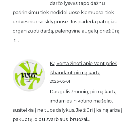
daržo lysvės tapo dažnu
pasirinkimu tiek nedideliuose kiemuose, tiek
erdvesniuose sklypuose. Jos padeda patogiau
organizuoti daržą, palengvina augalų priežiūrą
ir…
Ką verta žinoti apie Vont prieš
išbandant pirmą kartą
2026-05-01
Daugelis žmonių, pirmą kartą
imdamiesi nikotino maišelio,
susitelkia į ne tuos dalykus. Jie žiūri į kainą arba į
pakuotę, o du svarbiausi bruožai…