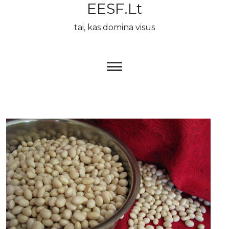
EESF.lt
Skip
to
tai, kas domina visus
content