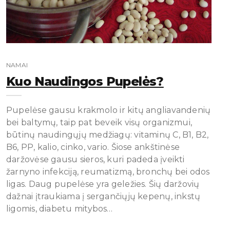
NAMAI
Kuo Naudingos Pupelės?
Pupelėse gausu krakmolo ir kitų angliavandenių
bei baltymų, taip pat beveik visų organizmui,
būtinų naudingųjų medžiagų: vitaminų C, B1, B2,
B6, PP, kalio, cinko, vario. Šiose ankštinėse
daržovėse gausu sieros, kuri padeda įveikti
žarnyno infekciją, reumatizmą, bronchų bei odos
ligas. Daug pupelėse yra geležies. Šių daržovių
dažnai įtraukiama į sergančiųjų kepenų, inkstų
ligomis, diabetu mitybos…