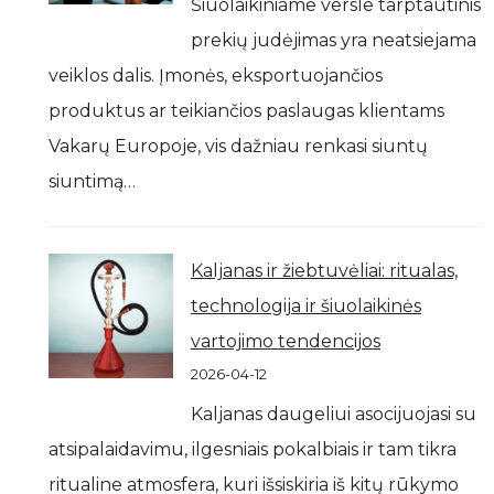
Šiuolaikiniame versle tarptautinis
prekių judėjimas yra neatsiejama
veiklos dalis. Įmonės, eksportuojančios
produktus ar teikiančios paslaugas klientams
Vakarų Europoje, vis dažniau renkasi siuntų
siuntimą…
Kaljanas ir žiebtuvėliai: ritualas,
technologija ir šiuolaikinės
vartojimo tendencijos
2026-04-12
Kaljanas daugeliui asocijuojasi su
atsipalaidavimu, ilgesniais pokalbiais ir tam tikra
ritualine atmosfera, kuri išsiskiria iš kitų rūkymo