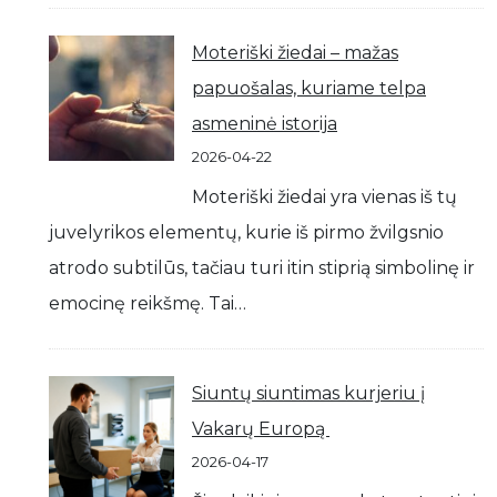
Moteriški žiedai – mažas
papuošalas, kuriame telpa
asmeninė istorija
2026-04-22
Moteriški žiedai yra vienas iš tų
juvelyrikos elementų, kurie iš pirmo žvilgsnio
atrodo subtilūs, tačiau turi itin stiprią simbolinę ir
emocinę reikšmę. Tai…
Siuntų siuntimas kurjeriu į
Vakarų Europą
2026-04-17