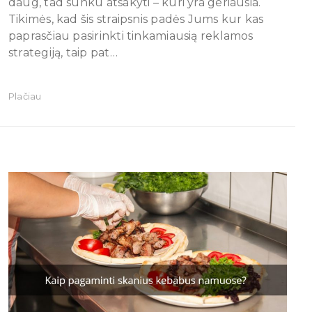
daug, tad sunku atsakyti – kuri yra geriausia.
Tikimės, kad šis straipsnis padės Jums kur kas
paprasčiau pasirinkti tinkamiausią reklamos
strategiją, taip pat…
Plačiau