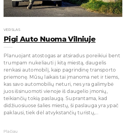
VERSLAS
Pigi Auto Nuoma Vilniuje
Planuojant atostogas ar atsiradus poreikiui bent
trumpam nukeliauti į kitą miestą, daugelis
renkasi automobilį, kaip pagrindinę transporto
priemonę. Mūsų laikais tai įmanoma net ir tiems,
kas savo automobilių neturi, nes yra galimybė
juos išsinuomoti vienoje iš daugelio įmonių,
teikiančių tokią paslaugą. Suprantama, kad
didžiuosiuose šalies miestų, ši paslauga yra ypač
paklausi, tiek dėl atvykstančių turistų,…
Plačiau