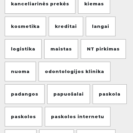
kanceliarinės prekės
kiemas
kosmetika
kreditai
langai
logistika
maistas
NT pirkimas
nuoma
odontologijos klinika
padangos
papuošalai
paskola
paskolos
paskolos internetu