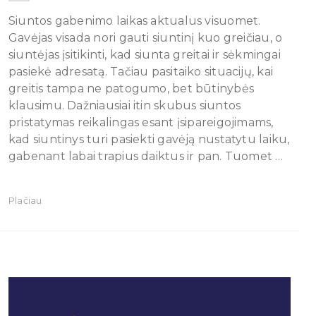
Siuntos gabenimo laikas aktualus visuomet.
Gavėjas visada nori gauti siuntinį kuo greičiau, o
siuntėjas įsitikinti, kad siunta greitai ir sėkmingai
pasiekė adresatą. Tačiau pasitaiko situacijų, kai
greitis tampa ne patogumo, bet būtinybės
klausimu. Dažniausiai itin skubus siuntos
pristatymas reikalingas esant įsipareigojimams,
kad siuntinys turi pasiekti gavėją nustatytu laiku,
gabenant labai trapius daiktus ir pan. Tuomet …
Plačiau