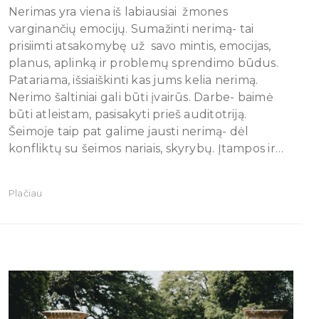
Nerimas yra viena iš labiausiai žmones
varginančių emocijų. Sumažinti nerimą- tai
prisiimti atsakomybę už savo mintis, emocijas,
planus, aplinką ir problemų sprendimo būdus.
Patariama, išsiaiškinti kas jums kelia nerimą.
Nerimo šaltiniai gali būti įvairūs. Darbe- baimė
būti atleistam, pasisakyti prieš auditotriją.
Šeimoje taip pat galime jausti nerimą- dėl
konfliktų su šeimos nariais, skyrybų. Įtampos ir…
Plačiau