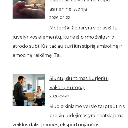
asmeninė istorija
2026-04-22
Moteriški žiedai yra vienas iš tų
juvelyrikos elementų, kurie iš pirmo žvilgsnio
atrodo subtilūs, tačiau turi itin stiprią simbolinę ir
emocinę reikšmę. Tai…
Siuntų siuntimas kurjeriu į
Vakarų Europą
2026-04-17
Šiuolaikiniame versle tarptautinis
prekių judėjimas yra neatsiejama
veiklos dalis. Įmonės, eksportuojančios