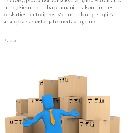
modelių, pločio bei aukščio, skirtų individualiems
namų kiemams arba pramoninės, komercinės
paskirties teritorijoms. Vartus galima įrengti iš
kokių tik pageidaujate medžiagų, nuo…
Plačiau