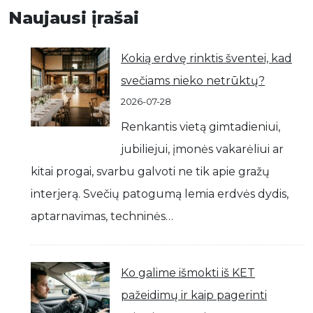
Naujausi įrašai
Kokią erdvę rinktis šventei, kad
svečiams nieko netrūktų?
2026-07-28
Renkantis vietą gimtadieniui,
jubiliejui, įmonės vakarėliui ar
kitai progai, svarbu galvoti ne tik apie gražų
interjerą. Svečių patogumą lemia erdvės dydis,
aptarnavimas, techninės…
Ko galime išmokti iš KET
pažeidimų ir kaip pagerinti