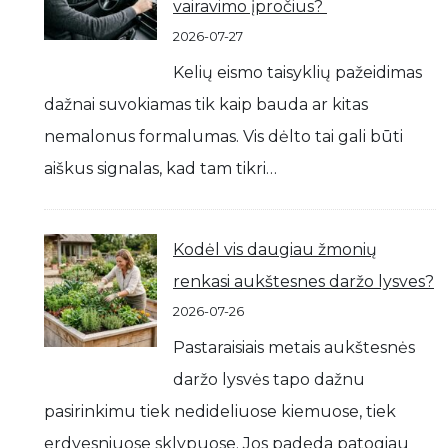
vairavimo įpročius?
2026-07-27
Kelių eismo taisyklių pažeidimas
dažnai suvokiamas tik kaip bauda ar kitas
nemalonus formalumas. Vis dėlto tai gali būti
aiškus signalas, kad tam tikri…
Kodėl vis daugiau žmonių
renkasi aukštesnes daržo lysves?
2026-07-26
Pastaraisiais metais aukštesnės
daržo lysvės tapo dažnu
pasirinkimu tiek nedideliuose kiemuose, tiek
erdvesniuose sklypuose. Jos padeda patogiau