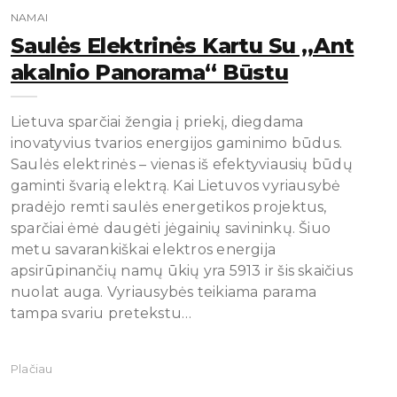
NAMAI
Saulės Elektrinės Kartu Su „Ant
Akalnio Panorama“ Būstu
Lietuva sparčiai žengia į priekį, diegdama
inovatyvius tvarios energijos gaminimo būdus.
Saulės elektrinės – vienas iš efektyviausių būdų
gaminti švarią elektrą. Kai Lietuvos vyriausybė
pradėjo remti saulės energetikos projektus,
sparčiai ėmė daugėti jėgainių savininkų. Šiuo
metu savarankiškai elektros energija
apsirūpinančių namų ūkių yra 5913 ir šis skaičius
nuolat auga. Vyriausybės teikiama parama
tampa svariu pretekstu…
Plačiau