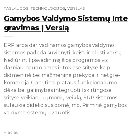
,
,
PASLAUGOS
TECHNOLOGIJOS
VERSLAS
Gamybos Valdymo Sistemų Inte
Gravimas Į Verslą
ERP arba dar vadinamos gamybos valdymo
sistemos padeda suvienyti, keisti ir plėsti verslą.
Nežiūrint į pavadinimą šios programos vis
dažniau naudojamos ir tokiose srityse kaip
didmeninė bei mažmeninė prekyba ir netgi e-
komercija. Ganėtinai plataus funkcionalumo
dėka bei galimybės integruoti į skirtingose
srityse veikiančių įmonių veiklą, ERP sistemos
sulaukia didelio susidomėjimo. Pirminė gamybos
valdymo sistemų užduotis…
Plačiau