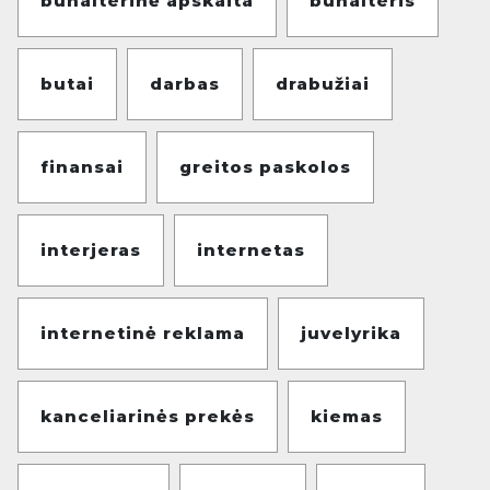
buhalterinė apskaita
buhalteris
butai
darbas
drabužiai
finansai
greitos paskolos
interjeras
internetas
internetinė reklama
juvelyrika
kanceliarinės prekės
kiemas