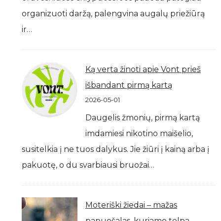
organizuoti daržą, palengvina augalų priežiūrą
ir…
Ką verta žinoti apie Vont prieš
išbandant pirmą kartą
2026-05-01
Daugelis žmonių, pirmą kartą
imdamiesi nikotino maišelio,
susitelkia į ne tuos dalykus. Jie žiūri į kainą arba į
pakuotę, o du svarbiausi bruožai…
Moteriški žiedai – mažas
papuošalas, kuriame telpa