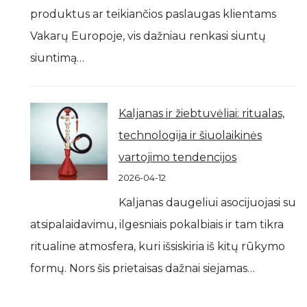
produktus ar teikiančios paslaugas klientams
Vakarų Europoje, vis dažniau renkasi siuntų
siuntimą…
Kaljanas ir žiebtuvėliai: ritualas,
technologija ir šiuolaikinės
vartojimo tendencijos
2026-04-12
Kaljanas daugeliui asocijuojasi su
atsipalaidavimu, ilgesniais pokalbiais ir tam tikra
ritualine atmosfera, kuri išsiskiria iš kitų rūkymo
formų. Nors šis prietaisas dažnai siejamas…