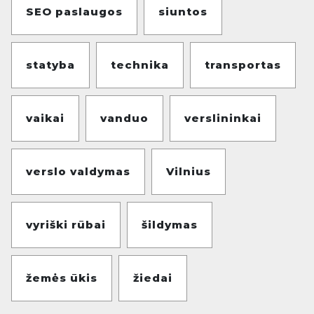
SEO paslaugos
siuntos
statyba
technika
transportas
vaikai
vanduo
verslininkai
verslo valdymas
Vilnius
vyriški rūbai
šildymas
žemės ūkis
žiedai