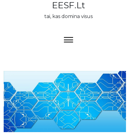
EESF.lt
Skip
to
tai, kas domina visus
content