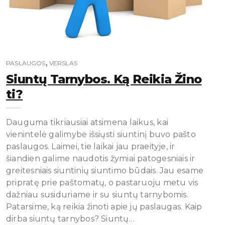
,
PASLAUGOS
VERSLAS
Siuntų Tarnybos. Ką Reikia Žino
Ti?
Dauguma tikriausiai atsimena laikus, kai
vienintelė galimybė išsiųsti siuntinį buvo pašto
paslaugos. Laimei, tie laikai jau praeityje, ir
šiandien galime naudotis žymiai patogesniais ir
greitesniais siuntinių siuntimo būdais. Jau esame
pripratę prie paštomatų, o pastaruoju metu vis
dažniau susiduriame ir su siuntų tarnybomis.
Patarsime, ką reikia žinoti apie jų paslaugas. Kaip
dirba siuntų tarnybos? Siuntų…