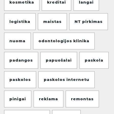
kosmetika
kreditai
langai
logistika
maistas
NT pirkimas
nuoma
odontologijos klinika
padangos
papuošalai
paskola
paskolos
paskolos internetu
pinigai
reklama
remontas