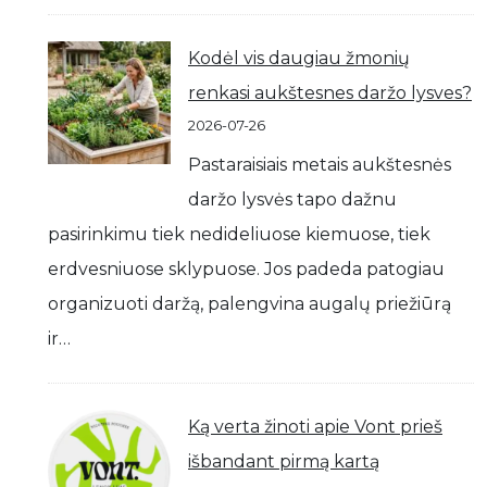
Kodėl vis daugiau žmonių
renkasi aukštesnes daržo lysves?
2026-07-26
Pastaraisiais metais aukštesnės
daržo lysvės tapo dažnu
pasirinkimu tiek nedideliuose kiemuose, tiek
erdvesniuose sklypuose. Jos padeda patogiau
organizuoti daržą, palengvina augalų priežiūrą
ir…
Ką verta žinoti apie Vont prieš
išbandant pirmą kartą