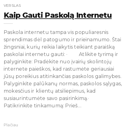
VERSLAS
Kaip Gauti Paskolą Internetu
Paskola internetu tampa vis populiaresnis
sprendimas dėl patogumo ir prieinamumo. Štai
žingsniai, kurių reikia laikytis teikiant paraišką
paskolai internetu gauti: · Atlikite tyrimą ir
palyginkite: Pradėkite nuo įvairių skolintojų
internete paieškos, kad rastumėte geriausiai
jūsų poreikius atitinkančias paskolos galimybes.
Palyginkite palūkanų normas, paskolos sąlygas,
mokesčius ir klientų atsiliepimus, kad
susiaurintumėte savo pasirinkimą.·
Patikrinkite tinkamumą: Prieš…
Plačiau