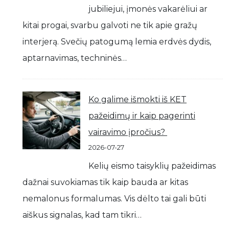
jubiliejui, įmonės vakarėliui ar
kitai progai, svarbu galvoti ne tik apie gražų
interjerą. Svečių patogumą lemia erdvės dydis,
aptarnavimas, techninės…
Ko galime išmokti iš KET
pažeidimų ir kaip pagerinti
vairavimo įpročius?
2026-07-27
Kelių eismo taisyklių pažeidimas
dažnai suvokiamas tik kaip bauda ar kitas
nemalonus formalumas. Vis dėlto tai gali būti
aiškus signalas, kad tam tikri…