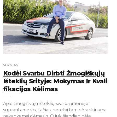
VERSLAS
Kodėl Svarbu Dirbti Žmogiškųjų
Išteklių Srityje: Mokymas Ir Kvali
Fikacijos Kėlimas
Apie žmogiškųjų išteklių svarbą įmonėje
suprantame visi, tačiau neretai tam nėra skiriama
pakankamai dėmesio. O juk šiandieninėje