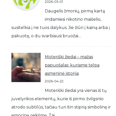
2026-05-01
Daugelis žmonių, pirmą kartą
imdamiesi nikotino maišelio,
susitelkia į ne tuos dalykus. Jie žiūri į kainą arba į
pakuotę, o du svarbiausi bruožai…
Moteriški žiedai – mažas
papuošalas, kuriame telpa
asmeninė istorija
2026-04-22
Moteriški žiedai yra vienas iš tų
juvelyrikos elementų, kurie iš pirmo žvilgsnio
atrodo subtilūs, tačiau turi itin stiprią simbolinę ir
emocinę reikšmę. Tai…