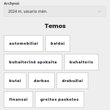
Archyvai
Temos
automobiliai
baldai
buhalterinė apskaita
buhalteris
butai
darbas
drabužiai
finansai
greitos paskolos