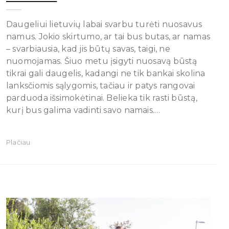
Daugeliui lietuvių labai svarbu turėti nuosavus
namus. Jokio skirtumo, ar tai bus butas, ar namas
– svarbiausia, kad jis būtų savas, taigi, ne
nuomojamas. Šiuo metu įsigyti nuosavą būstą
tikrai gali daugelis, kadangi ne tik bankai skolina
lanksčiomis sąlygomis, tačiau ir patys rangovai
parduoda išsimokėtinai. Belieka tik rasti būstą,
kurį bus galima vadinti savo namais.…
Plačiau