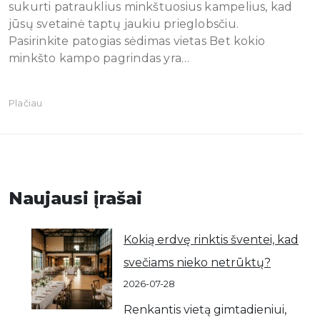
sukurti patrauklius minkštuosius kampelius, kad
jūsų svetainė taptų jaukiu prieglobsčiu.
Pasirinkite patogias sėdimas vietas Bet kokio
minkšto kampo pagrindas yra…
Plačiau
Naujausi įrašai
Kokią erdvę rinktis šventei, kad
svečiams nieko netrūktų?
2026-07-28
Renkantis vietą gimtadieniui,