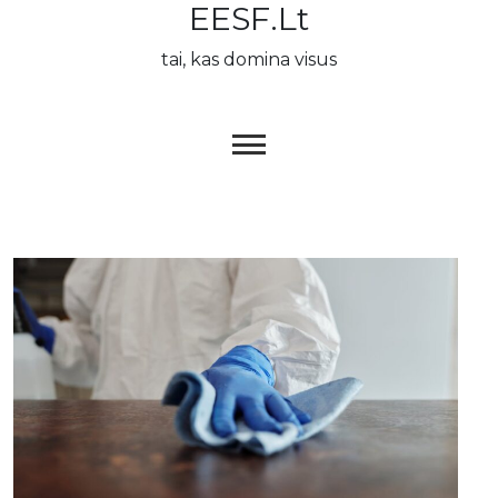
EESF.lt
Skip
to
tai, kas domina visus
content