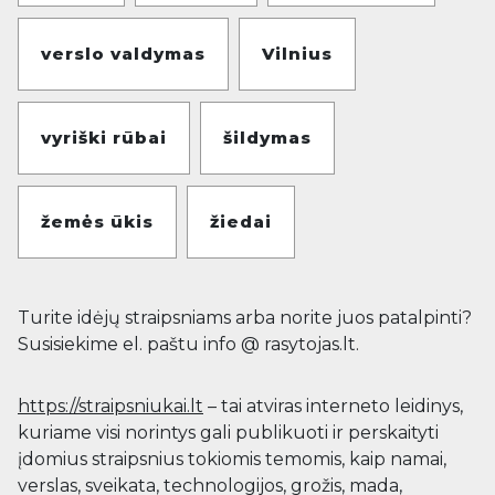
verslo valdymas
Vilnius
vyriški rūbai
šildymas
žemės ūkis
žiedai
Turite idėjų straipsniams arba norite juos patalpinti?
Susisiekime el. paštu info @ rasytojas.lt.
https://straipsniukai.lt
– tai atviras interneto leidinys,
kuriame visi norintys gali publikuoti ir perskaityti
įdomius straipsnius tokiomis temomis, kaip namai,
verslas, sveikata, technologijos, grožis, mada,