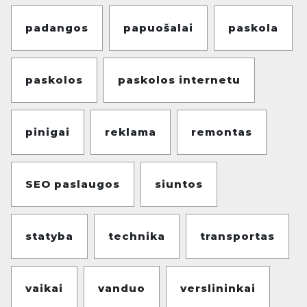
padangos
papuošalai
paskola
paskolos
paskolos internetu
pinigai
reklama
remontas
SEO paslaugos
siuntos
statyba
technika
transportas
vaikai
vanduo
verslininkai