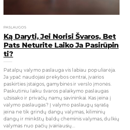
PASLAUGOS
Ką Daryti, Jei Norisi Švaros, Bet
Pats Neturite Laiko Ja Pasirūpin
Ti?
Patalpų valymo paslauga vis labiau populiarėja.
Ja ypač naudojasi prekybos centrai, įvairios
paskirties įstaigos, gamybinės ir verslo įmonės.
Paskutiniu laiku švaros palaikymo paslaugas
užsisako ir privačių namų savininkai. Kas įeina į
valymo paslaugas? Į valymo paslaugų sąrašą
įeina ne tik grindų dangų valymas, kiliminių
dangų ir minkštų baldų cheminis valymas, dulkių
valymas nuo pačių įvairiausių…