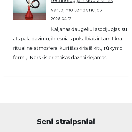
technologija ir šiuolaikinės
vartojimo tendencijos
2026-04-12
Kaljanas daugeliui asocijuojasi su
atsipalaidavimu, ilgesniais pokalbiais ir tam tikra
ritualine atmosfera, kuri išsiskiria iš kitų rūkymo
formų. Nors šis prietaisas dažnai siejamas…
Seni straipsniai