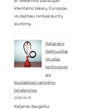
ar teikiančios paslaugas
klientams Vakarų Europoje,
vis dažniau renkasi siuntų
siuntimą…
Kaljanas ir
žiebtuvėliai:
ritualas,
technologij
a ir
šiuolaikinės vartojimo
tendencijos
2026-04-12
Kaljanas daugeliui