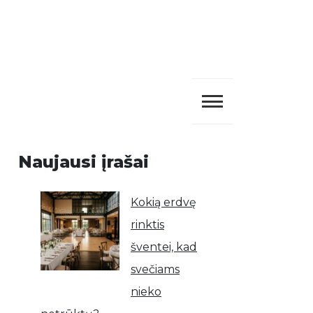
Naujausi įrašai
Kokią erdvę
rinktis
šventei, kad
svečiams
nieko