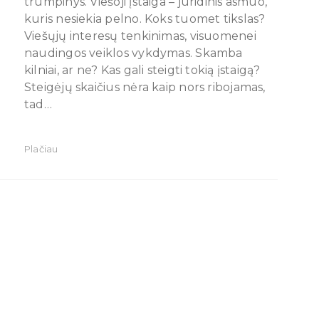
trumpinys. Viešoji įstaiga – juridinis asmuo,
kuris nesiekia pelno. Koks tuomet tikslas?
Viešųjų interesų tenkinimas, visuomenei
naudingos veiklos vykdymas. Skamba
kilniai, ar ne? Kas gali steigti tokią įstaigą?
Steigėjų skaičius nėra kaip nors ribojamas,
tad…
Plačiau