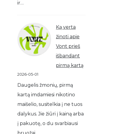
ir…
Ką verta
žinoti apie
Vont prieš
išbandant
pirmą kartą
2026-05-01
Daugelis žmonių, pirmą
kartą imdamiesi nikotino
maišelio, susitelkia į ne tuos
dalykus. Jie žiūri į kainą arba
į pakuotę, o du svarbiausi
bruožai…