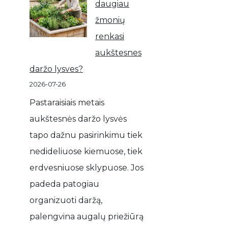
daugiau
žmonių
renkasi
aukštesnes
daržo lysves?
2026-07-26
Pastaraisiais metais
aukštesnės daržo lysvės
tapo dažnu pasirinkimu tiek
nedideliuose kiemuose, tiek
erdvesniuose sklypuose. Jos
padeda patogiau
organizuoti daržą,
palengvina augalų priežiūrą