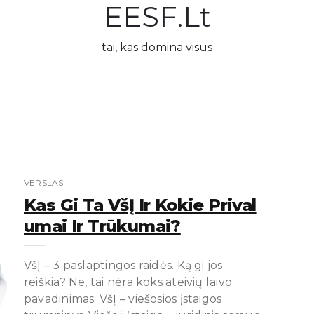
EESF.lt
tai, kas domina visus
VERSLAS
Kas Gi Ta VšĮ Ir Kokie Prival
Umai Ir Trūkumai?
VšĮ – 3 paslaptingos raidės. Ką gi jos
reiškia? Ne, tai nėra koks ateivių laivo
pavadinimas. VšĮ – viešosios įstaigos