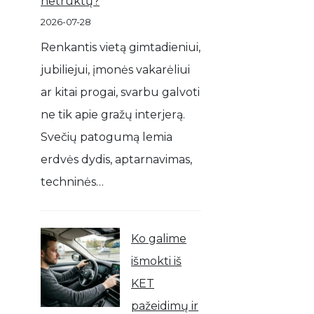
netrūktų?
2026-07-28
Renkantis vietą gimtadieniui,
jubiliejui, įmonės vakarėliui
ar kitai progai, svarbu galvoti
ne tik apie gražų interjerą.
Svečių patogumą lemia
erdvės dydis, aptarnavimas,
techninės…
Ko galime
išmokti iš
KET
pažeidimų ir