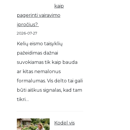
kaip
pagerinti vairavimo
įpročius?
2026-07-27
Kelių eismo taisyklių
pažeidimas dažnai
suvokiamas tik kaip bauda
ar kitas nemalonus
formalumas. Vis dėlto tai gali
būti aiškus signalas, kad tam
tikri…
Kodėl vis