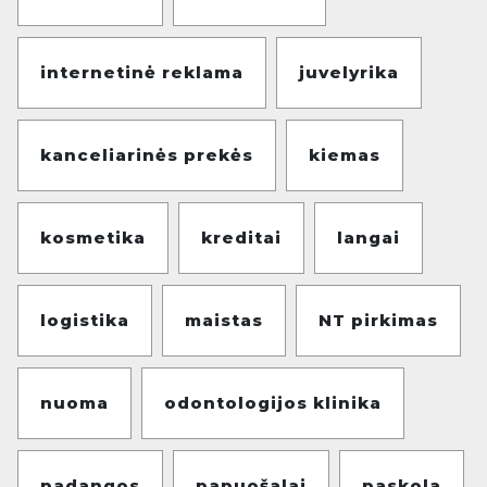
internetinė reklama
juvelyrika
kanceliarinės prekės
kiemas
kosmetika
kreditai
langai
logistika
maistas
NT pirkimas
nuoma
odontologijos klinika
padangos
papuošalai
paskola