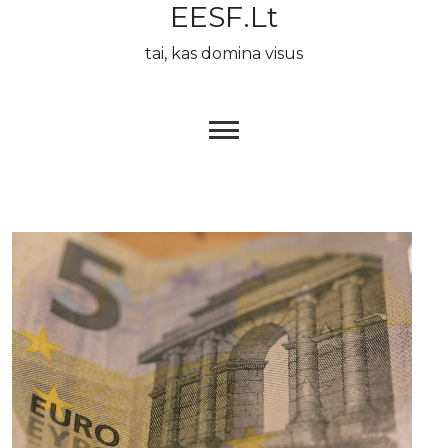
EESF.lt
Skip
to
tai, kas domina visus
content