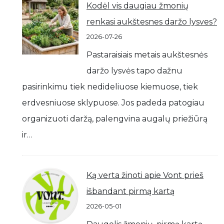
Kodėl vis daugiau žmonių
renkasi aukštesnes daržo lysves?
2026-07-26
Pastaraisiais metais aukštesnės
daržo lysvės tapo dažnu
pasirinkimu tiek nedideliuose kiemuose, tiek
erdvesniuose sklypuose. Jos padeda patogiau
organizuoti daržą, palengvina augalų priežiūrą
ir…
Ką verta žinoti apie Vont prieš
išbandant pirmą kartą
2026-05-01