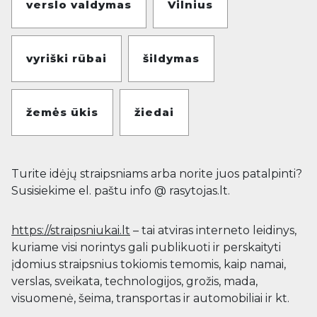
verslo valdymas
Vilnius
vyriški rūbai
šildymas
žemės ūkis
žiedai
Turite idėjų straipsniams arba norite juos patalpinti?
Susisiekime el. paštu info @ rasytojas.lt.
https://straipsniukai.lt
– tai atviras interneto leidinys,
kuriame visi norintys gali publikuoti ir perskaityti
įdomius straipsnius tokiomis temomis, kaip namai,
verslas, sveikata, technologijos, grožis, mada,
visuomenė, šeima, transportas ir automobiliai ir kt.