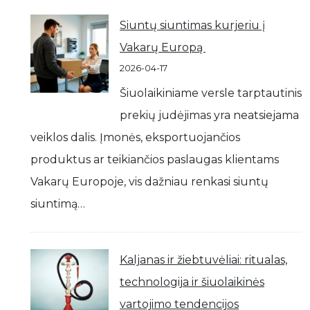
Siuntų siuntimas kurjeriu į
Vakarų Europą
2026-04-17
Šiuolaikiniame versle tarptautinis
prekių judėjimas yra neatsiejama
veiklos dalis. Įmonės, eksportuojančios
produktus ar teikiančios paslaugas klientams
Vakarų Europoje, vis dažniau renkasi siuntų
siuntimą…
Kaljanas ir žiebtuvėliai: ritualas,
technologija ir šiuolaikinės
vartojimo tendencijos