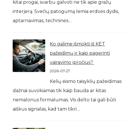
kitai progai, svarbu galvoti ne tik apie gražų
interjerą. Svečių patogumą lemia erdvės dydis,
aptarnavimas, techninės…
Ko galime išmokti iš KET
pažeidimų ir kaip pagerinti
vairavimo įpročius?
2026-07-27
Kelių eismo taisyklių pažeidimas
dažnai suvokiamas tik kaip bauda ar kitas
nemalonus formalumas. Vis dėlto tai gali būti
aiškus signalas, kad tam tikri…