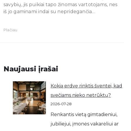
savybių, jis puikiai tapo žinomas vartotojams, nes
iš jo gaminami indai su nepridegančia…
Plačiau
Naujausi įrašai
Kokią erdvę rinktis šventei, kad
svečiams nieko netrūktų?
2026-07-28
Renkantis vietą gimtadieniui,
jubiliejui, įmonės vakarėliui ar