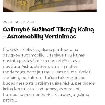
,
PASLAUGOS
VERSLAS
Galimybė Sužinoti Tikrąją Kainą
– Automobilių Vertinimas
Praktiškai kiekvieną dieną parduodama
daugybė automobilių. Dažniausiai jų kainas
nustato pardavėjai ir tą daro visiškai savo
nuožiūra. Aišku, atsižvelgiama ir į rinkos
tendencijas, bent jau tas, kurias galima įžvelgti
skelbimų portaluose. Tačiau toks vertinimo
būdas nėra pats patikimiausias. Aišku, per didelė
kaina lems tik tai, kad nepavyks parduoti
transporto priemonės. Bet kitu atveju galima
patirti…