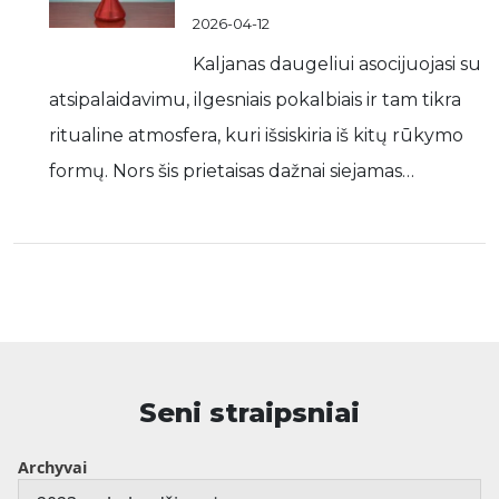
2026-04-12
Kaljanas daugeliui asocijuojasi su
atsipalaidavimu, ilgesniais pokalbiais ir tam tikra
ritualine atmosfera, kuri išsiskiria iš kitų rūkymo
formų. Nors šis prietaisas dažnai siejamas…
Seni straipsniai
Archyvai