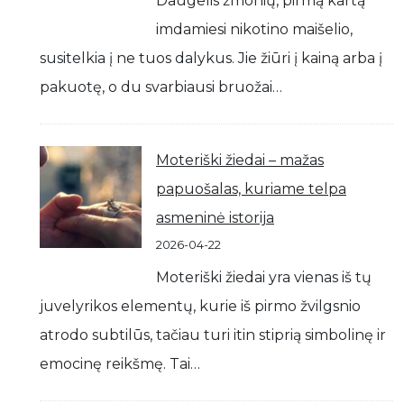
Daugelis žmonių, pirmą kartą
imdamiesi nikotino maišelio,
susitelkia į ne tuos dalykus. Jie žiūri į kainą arba į
pakuotę, o du svarbiausi bruožai…
Moteriški žiedai – mažas
papuošalas, kuriame telpa
asmeninė istorija
2026-04-22
Moteriški žiedai yra vienas iš tų
juvelyrikos elementų, kurie iš pirmo žvilgsnio
atrodo subtilūs, tačiau turi itin stiprią simbolinę ir
emocinę reikšmę. Tai…