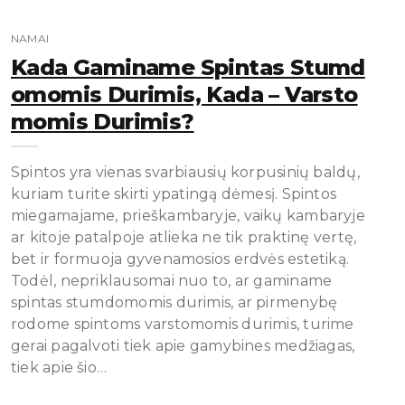
NAMAI
Kada Gaminame Spintas Stumd
Omomis Durimis, Kada – Varsto
Momis Durimis?
Spintos yra vienas svarbiausių korpusinių baldų,
kuriam turite skirti ypatingą dėmesį. Spintos
miegamajame, prieškambaryje, vaikų kambaryje
ar kitoje patalpoje atlieka ne tik praktinę vertę,
bet ir formuoja gyvenamosios erdvės estetiką.
Todėl, nepriklausomai nuo to, ar gaminame
spintas stumdomomis durimis, ar pirmenybę
rodome spintoms varstomomis durimis, turime
gerai pagalvoti tiek apie gamybines medžiagas,
tiek apie šio…