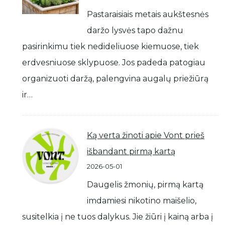
Pastaraisiais metais aukštesnės
daržo lysvės tapo dažnu
pasirinkimu tiek nedideliuose kiemuose, tiek
erdvesniuose sklypuose. Jos padeda patogiau
organizuoti daržą, palengvina augalų priežiūrą
ir…
Ką verta žinoti apie Vont prieš
išbandant pirmą kartą
2026-05-01
Daugelis žmonių, pirmą kartą
imdamiesi nikotino maišelio,
susitelkia į ne tuos dalykus. Jie žiūri į kainą arba į