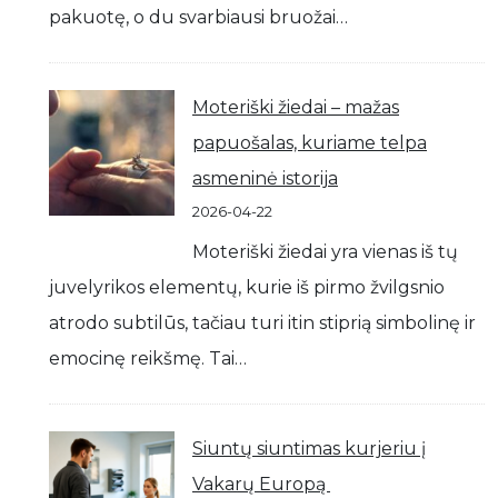
pakuotę, o du svarbiausi bruožai…
Moteriški žiedai – mažas
papuošalas, kuriame telpa
asmeninė istorija
2026-04-22
Moteriški žiedai yra vienas iš tų
juvelyrikos elementų, kurie iš pirmo žvilgsnio
atrodo subtilūs, tačiau turi itin stiprią simbolinę ir
emocinę reikšmę. Tai…
Siuntų siuntimas kurjeriu į
Vakarų Europą