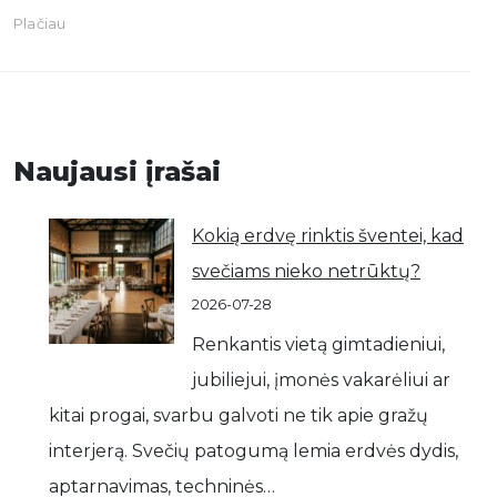
Plačiau
Naujausi įrašai
Kokią erdvę rinktis šventei, kad
svečiams nieko netrūktų?
2026-07-28
Renkantis vietą gimtadieniui,
jubiliejui, įmonės vakarėliui ar
kitai progai, svarbu galvoti ne tik apie gražų
interjerą. Svečių patogumą lemia erdvės dydis,
aptarnavimas, techninės…