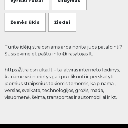
vyriški rūbai
šildymas
žemės ūkis
žiedai
Turite idėjų straipsniams arba norite juos patalpinti?
Susisiekime el. paštu info @ rasytojas.lt.
https://straipsniukai.lt
– tai atviras interneto leidinys,
kuriame visi norintys gali publikuoti ir perskaityti
įdomius straipsnius tokiomis temomis, kaip namai,
verslas, sveikata, technologijos, grožis, mada,
visuomenė, šeima, transportas ir automobiliai ir kt.