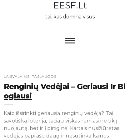
EESF.lt
Skip
to
tai, kas domina visus
content
,
LAISVALAIKIS
PASLAUGOS
Renginių Vedėjai – Geriausi Ir Bl
Ogiausi
Kaip išsirinkti geriausią renginių vedėją? Tai
savotiška loterija, tačiau viskas remiasi ne tik į
nuojautą, bet ir į piniginę. Kartais nusižiūrėtas
vedėjas paprašo daug ir nesutinka kainos