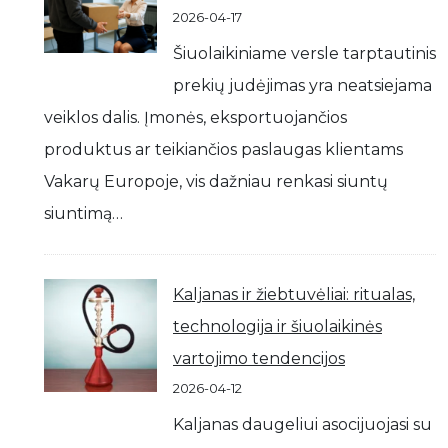
2026-04-17
Šiuolaikiniame versle tarptautinis
prekių judėjimas yra neatsiejama
veiklos dalis. Įmonės, eksportuojančios
produktus ar teikiančios paslaugas klientams
Vakarų Europoje, vis dažniau renkasi siuntų
siuntimą…
Kaljanas ir žiebtuvėliai: ritualas,
technologija ir šiuolaikinės
vartojimo tendencijos
2026-04-12
Kaljanas daugeliui asocijuojasi su