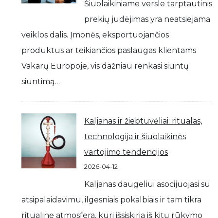
Šiuolaikiniame versle tarptautinis
prekių judėjimas yra neatsiejama
veiklos dalis. Įmonės, eksportuojančios
produktus ar teikiančios paslaugas klientams
Vakarų Europoje, vis dažniau renkasi siuntų
siuntimą…
Kaljanas ir žiebtuvėliai: ritualas,
technologija ir šiuolaikinės
vartojimo tendencijos
2026-04-12
Kaljanas daugeliui asocijuojasi su
atsipalaidavimu, ilgesniais pokalbiais ir tam tikra
ritualine atmosfera, kuri išsiskiria iš kitų rūkymo