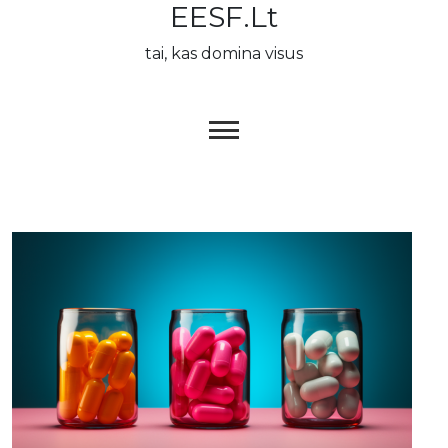
EESF.lt
Skip
to
tai, kas domina visus
content