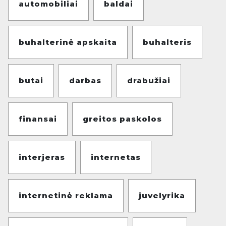
automobiliai
baldai
buhalterinė apskaita
buhalteris
butai
darbas
drabužiai
finansai
greitos paskolos
interjeras
internetas
internetinė reklama
juvelyrika