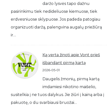
daržo lysvės tapo dažnu
pasirinkimu tiek nedideliuose kiemuose, tiek
erdvesniuose sklypuose. Jos padeda patogiau
organizuoti daržą, palengvina augalų priežiūrą
ir…
Ką verta žinoti apie Vont prieš
išbandant pirmą kartą
2026-05-01
Daugelis žmonių, pirmą kartą
imdamiesi nikotino maišelio,
susitelkia į ne tuos dalykus. Jie žiūri į kainą arba į
pakuotę, o du svarbiausi bruožai…