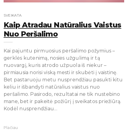
SVEIKATA
Kaip Atradau Natūralius Vaistus
Nuo Peršalimo
Kai pajuntu pirmuosius peršalimo požymius –
gerklės kutenimą, nosies užgulimą ir tą
nuovargį, kuris atrodo užpuola iš niekur –
pirmiausia norisi viską mesti ir skubėti į vaistinę.
Bet pastaruoju metu nusprendžiau pasukti kitu
keliu ir išbandyti natūralius vaistus nuo
peršalimo. Pasirodo, rezultatai ne tik nustebino
mane, bet ir pakeitė požiūrį į sveikatos priežiūrą.
Kodėl nusprendžiau…
Plačiau