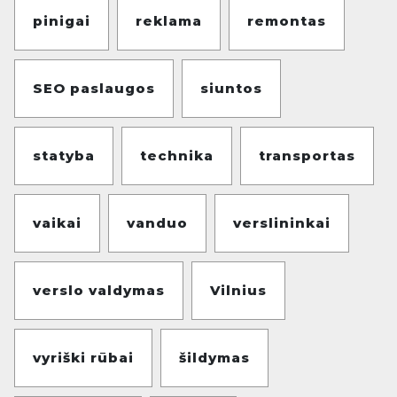
pinigai
reklama
remontas
SEO paslaugos
siuntos
statyba
technika
transportas
vaikai
vanduo
verslininkai
verslo valdymas
Vilnius
vyriški rūbai
šildymas