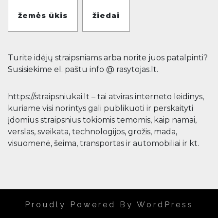
žemės ūkis
žiedai
Turite idėjų straipsniams arba norite juos patalpinti?
Susisiekime el. paštu info @ rasytojas.lt.
https://straipsniukai.lt
– tai atviras interneto leidinys,
kuriame visi norintys gali publikuoti ir perskaityti
įdomius straipsnius tokiomis temomis, kaip namai,
verslas, sveikata, technologijos, grožis, mada,
visuomenė, šeima, transportas ir automobiliai ir kt.
Proudly Powered By WordPress