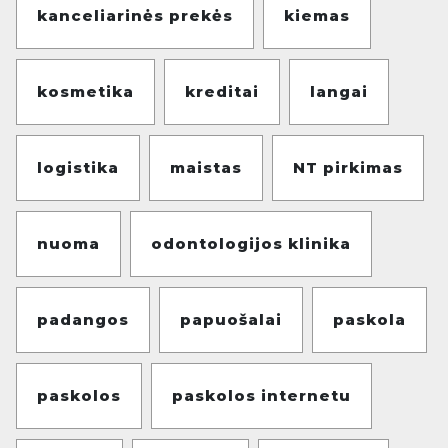
kanceliarinės prekės
kiemas
kosmetika
kreditai
langai
logistika
maistas
NT pirkimas
nuoma
odontologijos klinika
padangos
papuošalai
paskola
paskolos
paskolos internetu