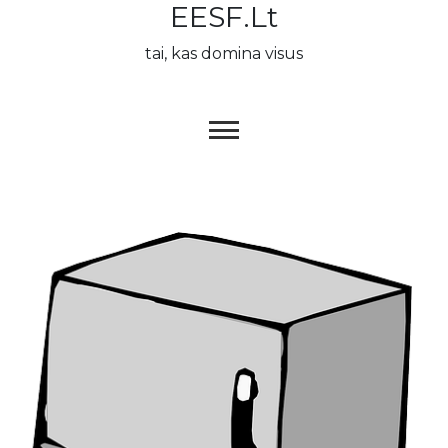
EESF.lt
Skip
to
tai, kas domina visus
content