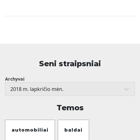
Seni straipsniai
Archyvai
Temos
automobiliai
baldai