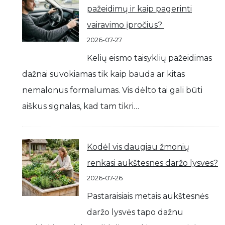
pažeidimų ir kaip pagerinti
vairavimo įpročius?
2026-07-27
Kelių eismo taisyklių pažeidimas
dažnai suvokiamas tik kaip bauda ar kitas
nemalonus formalumas. Vis dėlto tai gali būti
aiškus signalas, kad tam tikri…
Kodėl vis daugiau žmonių
renkasi aukštesnes daržo lysves?
2026-07-26
Pastaraisiais metais aukštesnės
daržo lysvės tapo dažnu