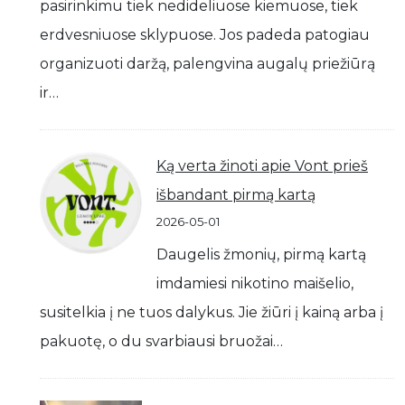
pasirinkimu tiek nedideliuose kiemuose, tiek
erdvesniuose sklypuose. Jos padeda patogiau
organizuoti daržą, palengvina augalų priežiūrą
ir…
Ką verta žinoti apie Vont prieš
išbandant pirmą kartą
2026-05-01
Daugelis žmonių, pirmą kartą
imdamiesi nikotino maišelio,
susitelkia į ne tuos dalykus. Jie žiūri į kainą arba į
pakuotę, o du svarbiausi bruožai…