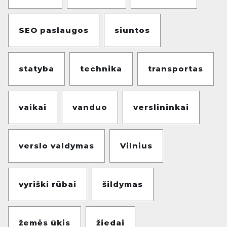
SEO paslaugos
siuntos
statyba
technika
transportas
vaikai
vanduo
verslininkai
verslo valdymas
Vilnius
vyriški rūbai
šildymas
žemės ūkis
žiedai