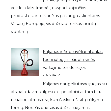
veiklos dalis. Įmonės, eksportuojančios
produktus ar teikiančios paslaugas klientams
Vakarų Europoje, vis dažniau renkasi siuntų
siuntimą…
Kaljanas ir žiebtuvėliai: ritualas,
technologija ir šiuolaikinės
vartojimo tendencijos
2026-04-12
Kaljanas daugeliui asocijuojasi su
atsipalaidavimu, ilgesniais pokalbiais ir tam tikra
ritualine atmosfera, kuri išsiskiria iš kitų rūkymo
formų. Nors šis prietaisas dažnai siejamas…