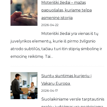
Moteriški žiedai – mažas
papuošalas, kuriame telpa
asmeninė istorija
2026-04-22
Moteriški žiedai yra vienas iš tų
juvelyrikos elementų, kurie iš pirmo žvilgsnio
atrodo subtilūs, tačiau turi itin stiprią simbolinę ir
emocinę reikšmę. Tai…
Siuntų siuntimas kurjeriu į
Vakarų Europą
2026-04-17
Šiuolaikiniame versle tarptautinis
prekių judėjimas yra neatsiejama