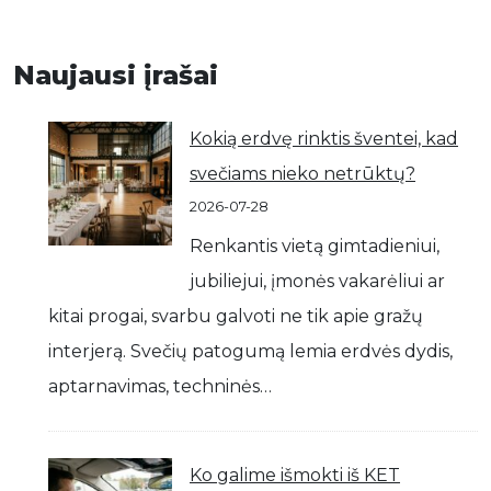
Naujausi įrašai
Kokią erdvę rinktis šventei, kad
svečiams nieko netrūktų?
2026-07-28
Renkantis vietą gimtadieniui,
jubiliejui, įmonės vakarėliui ar
kitai progai, svarbu galvoti ne tik apie gražų
interjerą. Svečių patogumą lemia erdvės dydis,
aptarnavimas, techninės…
Ko galime išmokti iš KET