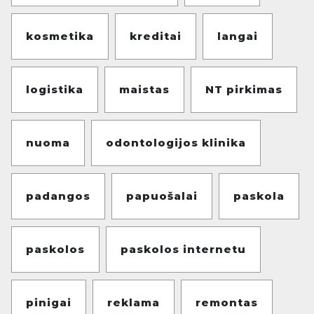
kosmetika
kreditai
langai
logistika
maistas
NT pirkimas
nuoma
odontologijos klinika
padangos
papuošalai
paskola
paskolos
paskolos internetu
pinigai
reklama
remontas