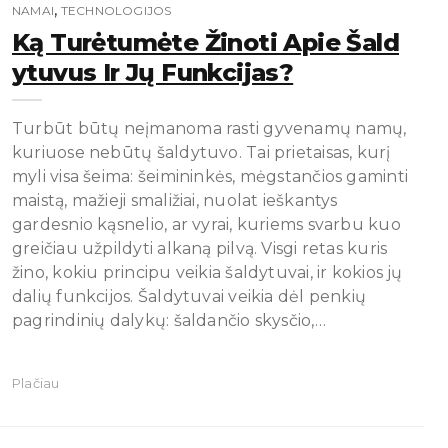
,
NAMAI
TECHNOLOGIJOS
Ką Turėtumėte Žinoti Apie Šald
Ytuvus Ir Jų Funkcijas?
Turbūt būtų neįmanoma rasti gyvenamų namų,
kuriuose nebūtų šaldytuvo. Tai prietaisas, kurį
myli visa šeima: šeimininkės, mėgstančios gaminti
maistą, mažieji smaližiai, nuolat ieškantys
gardesnio kąsnelio, ar vyrai, kuriems svarbu kuo
greičiau užpildyti alkaną pilvą. Visgi retas kuris
žino, kokiu principu veikia šaldytuvai, ir kokios jų
dalių funkcijos. Šaldytuvai veikia dėl penkių
pagrindinių dalykų: šaldančio skysčio,…
Plačiau