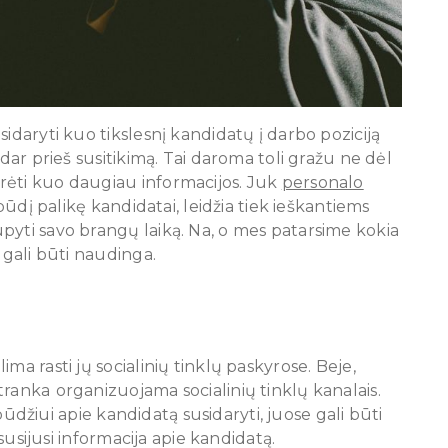
idaryti kuo tikslesnį kandidatų į darbo poziciją
 dar prieš susitikimą. Tai daroma toli gražu ne dėl
rėti kuo daugiau informacijos. Juk
personalo
įspūdį palikę kandidatai, leidžia tiek ieškantiems
pyti savo brangų laiką. Na, o mes patarsime kokia
 gali būti naudinga.
ma rasti jų socialinių tinklų paskyrose. Beje,
atranka
organizuojama socialinių tinklų kanalais.
įspūdžiui apie kandidatą susidaryti, juose gali būti
 susijusi informacija apie kandidatą.