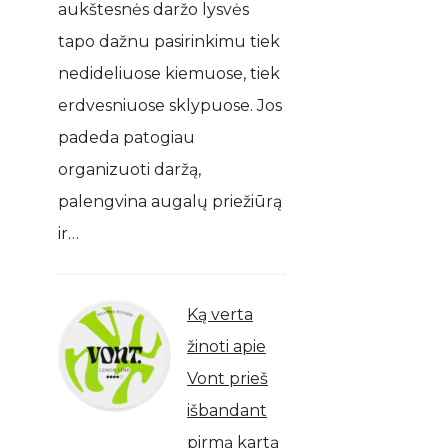
aukštesnės daržo lysvės
tapo dažnu pasirinkimu tiek
nedideliuose kiemuose, tiek
erdvesniuose sklypuose. Jos
padeda patogiau
organizuoti daržą,
palengvina augalų priežiūrą
ir…
Ką verta
žinoti apie
Vont prieš
išbandant
pirmą kartą