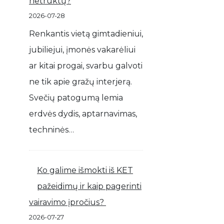
netrūktų?
2026-07-28
Renkantis vietą gimtadieniui,
jubiliejui, įmonės vakarėliui
ar kitai progai, svarbu galvoti
ne tik apie gražų interjerą.
Svečių patogumą lemia
erdvės dydis, aptarnavimas,
techninės…
Ko galime išmokti iš KET
pažeidimų ir kaip pagerinti
vairavimo įpročius?
2026-07-27