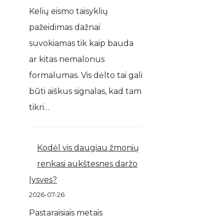
Kelių eismo taisyklių
pažeidimas dažnai
suvokiamas tik kaip bauda
ar kitas nemalonus
formalumas. Vis dėlto tai gali
būti aiškus signalas, kad tam
tikri…
Kodėl vis daugiau žmonių
renkasi aukštesnes daržo
lysves?
2026-07-26
Pastaraisiais metais