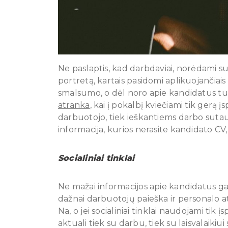
Ne paslaptis, kad darbdaviai, norėdami sus
portretą, kartais pasidomi aplikuojančiais
smalsumo, o dėl noro apie kandidatus tu
atranka
, kai į pokalbį kviečiami tik gerą 
darbuotojo, tiek ieškantiems darbo sutau
informacija, kurios nerasite kandidato CV,
Socialiniai tinklai
Ne mažai informacijos apie kandidatus gali
dažnai darbuotojų paieška ir personalo 
Na, o jei socialiniai tinklai naudojami tik 
aktuali tiek su darbu, tiek su laisvalaikiui