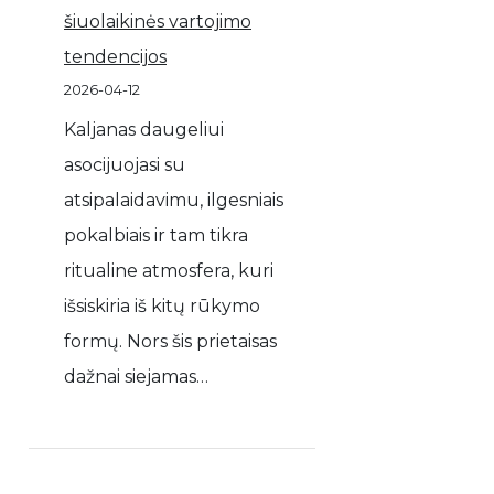
šiuolaikinės vartojimo
tendencijos
2026-04-12
Kaljanas daugeliui
asocijuojasi su
atsipalaidavimu, ilgesniais
pokalbiais ir tam tikra
ritualine atmosfera, kuri
išsiskiria iš kitų rūkymo
formų. Nors šis prietaisas
dažnai siejamas…