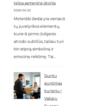
telpa asmeninė istorija
2026-04-22
Moteriški žiedai yra vienas iš
tų juvelyrikos elementų,
kurie iš pirmo žvilgsnio
atrodo subtilūs, tačiau turi
itin stiprią simbolinę ir
emocinę reikšmę. Tai…
Siuntų
siuntimas
kurjeriu į
Vakarų