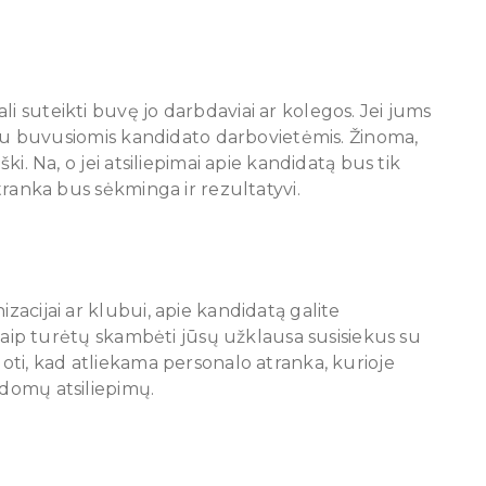
li suteikti buvę jo darbdaviai ar kolegos. Jei jums
ti su buvusiomis kandidato darbovietėmis. Žinoma,
ški. Na, o jei atsiliepimai apie kandidatą bus tik
atranka bus sėkminga ir rezultatyvi.
izacijai ar klubui, apie kandidatą galite
, kaip turėtų skambėti jūsų užklausa susisiekus su
uoti, kad atliekama personalo atranka, kurioje
ldomų atsiliepimų.