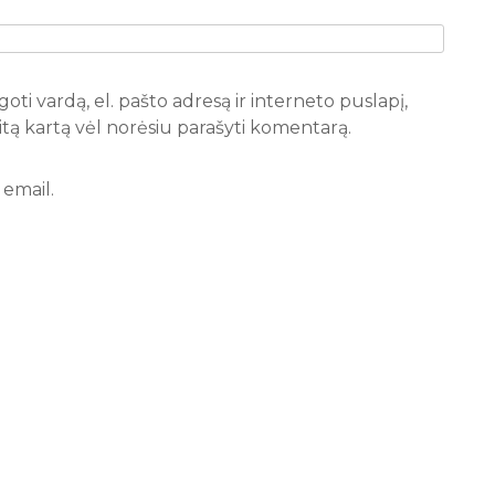
oti vardą, el. pašto adresą ir interneto puslapį,
 kitą kartą vėl norėsiu parašyti komentarą.
email.