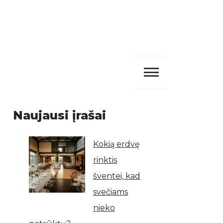
Naujausi įrašai
Kokią erdvę
rinktis
šventei, kad
svečiams
nieko