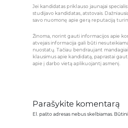
Jei kandidatas priklauso jaunajai specialis
studijavo kandidatas, atstovais. Dažniaus
savo nuomonę apie gerą reputaciją turin
Žinoma, norint gauti informacijos apie konkr
atvejais informacija gali būti nesuteik
nuostatų. Tačiau bendraujant mandagiai ir
klausimus apie kandidatą, paprastai gaut
apie į darbo vietą aplikuojantį asmenį.
Parašykite komentarą
El. pašto adresas nebus skelbiamas.
Būtini