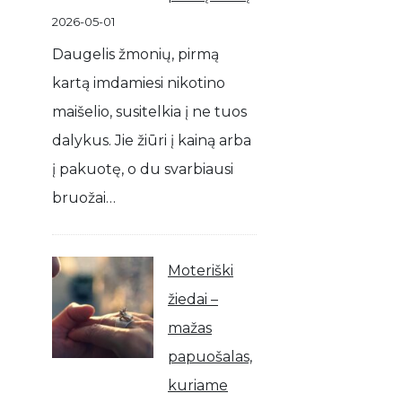
2026-05-01
Daugelis žmonių, pirmą
kartą imdamiesi nikotino
maišelio, susitelkia į ne tuos
dalykus. Jie žiūri į kainą arba
į pakuotę, o du svarbiausi
bruožai…
Moteriški
žiedai –
mažas
papuošalas,
kuriame