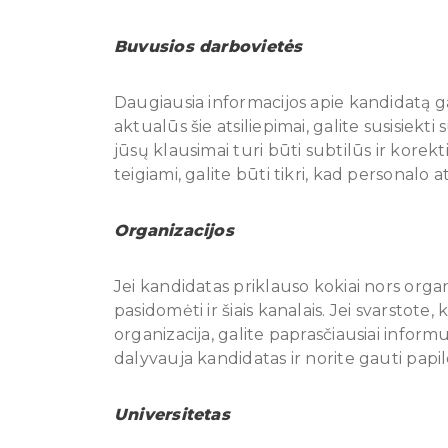
Buvusios darbovietės
Daugiausia informacijos apie kandidatą ga
aktualūs šie atsiliepimai, galite susisiek
jūsų klausimai turi būti subtilūs ir korekti
teigiami, galite būti tikri, kad personalo 
Organizacijos
Jei kandidatas priklauso kokiai nors organ
pasidomėti ir šiais kanalais. Jei svarstote
organizacija, galite paprasčiausiai inform
dalyvauja kandidatas ir norite gauti papi
Universitetas