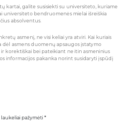
tų kartai, galite susisiekti su universiteto, kuriame
iai universiteto bendruomenės mielai išreiškia
čius absolventus.
etų asmenį, ne visi keliai yra atviri. Kai kuriais
iama dėl asmens duomenų apsaugos įstatymo
 korektiškai bei pateikiant ne itin asmeninius
os informacijos pakanka norint susidaryti įspūdį
 laukeliai pažymėti
*