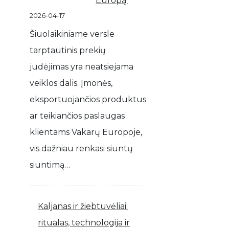
Europą
2026-04-17
Šiuolaikiniame versle
tarptautinis prekių
judėjimas yra neatsiejama
veiklos dalis. Įmonės,
eksportuojančios produktus
ar teikiančios paslaugas
klientams Vakarų Europoje,
vis dažniau renkasi siuntų
siuntimą…
Kaljanas ir žiebtuvėliai:
ritualas, technologija ir