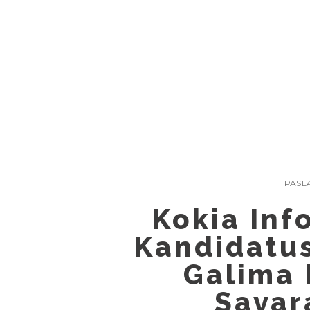
Skip
to
content
PASL
Kokia Inf
Kandidatus
Galima 
Savar