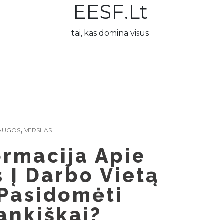
EESF.lt
tai, kas domina visus
,
AUGOS
VERSLAS
ormacija Apie
 Į Darbo Vietą
Pasidomėti
ankiškai?