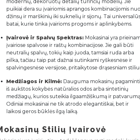
modernių, dekoruotų detalių turinčių modelių. Jie
puikiai dera su įvairiomis aprangos kombinacijomis nu
džinsų ir marškinių iki suknelių ir sijonų. Tai universalū
batai, kurie tinka įvairioms progoms ir aplinkybėms.
Įvairovė ir Spalvų Spektras:
Mokasinai yra prieinam
įvairiose spalvose ir raštų kombinacijose. Jie gali būti
neutralių spalvų, tokių kaip juoda, tamsiai ruda arba
pilka, tačiau taip pat dažnai sutinkami ryškesnėse ir
spalvingesnėse versijose, pritaikytose drąsesniam stiliui
Medžiagos ir Kilmė:
Dauguma mokasinų pagamint
iš aukštos kokybės natūralios odos arba sintetinių
medžiagų, kurios suteikia ilgaamžiškumą ir patvarumą
Odiniai mokasinai ne tik atrodo elegantiškai, bet ir
laikosi geros būklės ilgą laiką.
Mokasinų Stilių Įvairovė