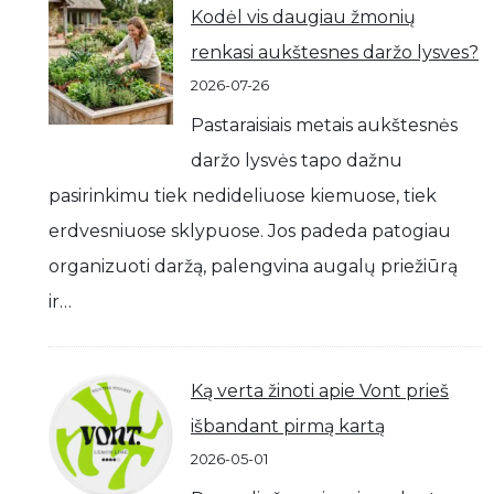
Kodėl vis daugiau žmonių
renkasi aukštesnes daržo lysves?
2026-07-26
Pastaraisiais metais aukštesnės
daržo lysvės tapo dažnu
pasirinkimu tiek nedideliuose kiemuose, tiek
erdvesniuose sklypuose. Jos padeda patogiau
organizuoti daržą, palengvina augalų priežiūrą
ir…
Ką verta žinoti apie Vont prieš
išbandant pirmą kartą
2026-05-01