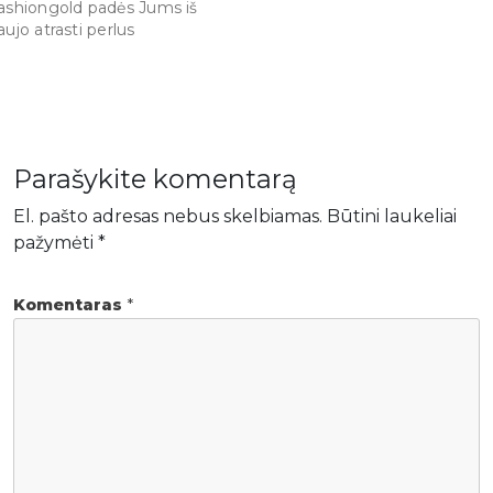
ashiongold padės Jums iš
aujo atrasti perlus
Parašykite komentarą
El. pašto adresas nebus skelbiamas.
Būtini laukeliai
pažymėti
*
Komentaras
*