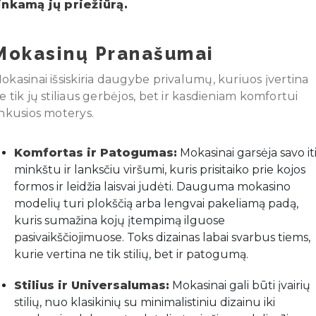
inkamą jų priežiūrą.
Mokasinų Pranašumai
okasinai išsiskiria daugybe privalumų, kuriuos įvertina
e tik jų stiliaus gerbėjos, bet ir kasdieniam komfortui
inkusios moterys.
Komfortas ir Patogumas:
Mokasinai garsėja savo it
minkštu ir lanksčiu viršumi, kuris prisitaiko prie kojos
formos ir leidžia laisvai judėti. Dauguma mokasino
modelių turi plokščią arba lengvai pakeliamą padą,
kuris sumažina kojų įtempimą ilguose
pasivaikščiojimuose. Toks dizainas labai svarbus tiems,
kurie vertina ne tik stilių, bet ir patogumą.
Stilius ir Universalumas:
Mokasinai gali būti įvairių
stilių, nuo klasikinių su minimalistiniu dizainu iki