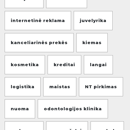
internetinė reklama
juvelyrika
kanceliarinės prekės
kiemas
kosmetika
kreditai
langai
logistika
maistas
NT pirkimas
nuoma
odontologijos klinika