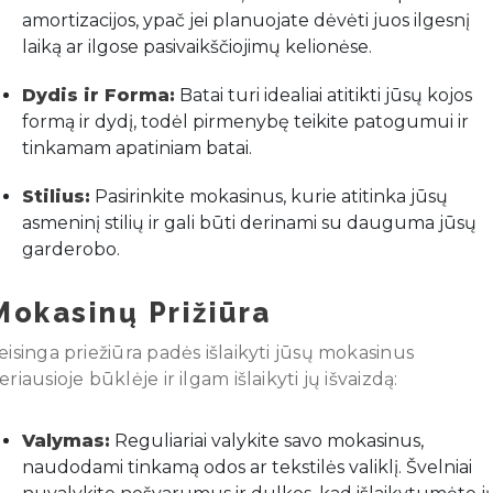
amortizacijos, ypač jei planuojate dėvėti juos ilgesnį
laiką ar ilgose pasivaikščiojimų kelionėse.
Dydis ir Forma:
Batai turi idealiai atitikti jūsų kojos
formą ir dydį, todėl pirmenybę teikite patogumui ir
tinkamam apatiniam batai.
Stilius:
Pasirinkite mokasinus, kurie atitinka jūsų
asmeninį stilių ir gali būti derinami su dauguma jūsų
garderobo.
Mokasinų Prižiūra
eisinga priežiūra padės išlaikyti jūsų mokasinus
eriausioje būklėje ir ilgam išlaikyti jų išvaizdą:
Valymas:
Reguliariai valykite savo mokasinus,
naudodami tinkamą odos ar tekstilės valiklį. Švelniai