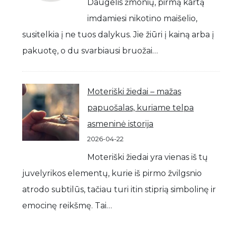
Daugelis žmonių, pirmą kartą
imdamiesi nikotino maišelio,
susitelkia į ne tuos dalykus. Jie žiūri į kainą arba į
pakuotę, o du svarbiausi bruožai…
Moteriški žiedai – mažas
papuošalas, kuriame telpa
asmeninė istorija
2026-04-22
Moteriški žiedai yra vienas iš tų
juvelyrikos elementų, kurie iš pirmo žvilgsnio
atrodo subtilūs, tačiau turi itin stiprią simbolinę ir
emocinę reikšmę. Tai…