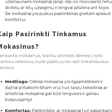
užsimaunami mokasinai (angl. slip-on moccasins) netu
dirželių ar kitų užsegimų ir lengvai įsliūkina ant kojos.
Šie mokasinai yra puikus pasirinkimas greitam apsiauti 
komfortui.
Kaip Pasirinkti Tinkamus
Mokasinus?
enkantis mokasinus, svarbu atkreipti dėmesį į kelis
varbius veiksnius, kurie padės jums rasti tinkamiausius
atelius:
Medžiaga:
Odiniai mokasinai yra ilgaamžiškesni ir
dažnai pritaikomi šiltam orui, tuo tarpu tekstiliniai ar
sintetiniai mokasinai gali būti lengvesni ir geriau
kvėpuojantys.
Komfortas:
Patikrinkite, ar mokasinai turi pakankam