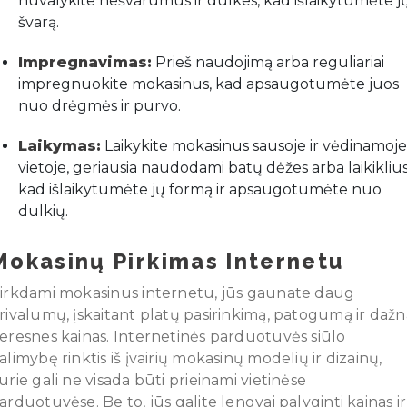
nuvalykite nešvarumus ir dulkes, kad išlaikytumėte j
švarą.
Impregnavimas:
Prieš naudojimą arba reguliariai
impregnuokite mokasinus, kad apsaugotumėte juos
nuo drėgmės ir purvo.
Laikymas:
Laikykite mokasinus sausoje ir vėdinamoje
vietoje, geriausia naudodami batų dėžes arba laikiklius
kad išlaikytumėte jų formą ir apsaugotumėte nuo
dulkių.
Mokasinų Pirkimas Internetu
irkdami mokasinus internetu, jūs gaunate daug
rivalumų, įskaitant platų pasirinkimą, patogumą ir dažn
eresnes kainas. Internetinės parduotuvės siūlo
alimybę rinktis iš įvairių mokasinų modelių ir dizainų,
urie gali ne visada būti prieinami vietinėse
arduotuvėse. Be to, jūs galite lengvai palyginti kainas ir