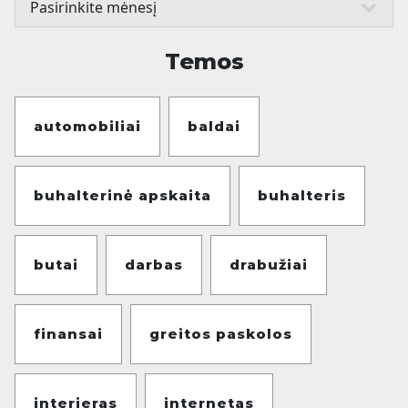
Temos
automobiliai
baldai
buhalterinė apskaita
buhalteris
butai
darbas
drabužiai
finansai
greitos paskolos
interjeras
internetas