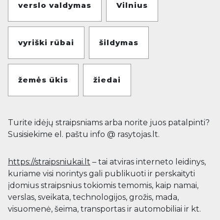
verslo valdymas
Vilnius
vyriški rūbai
šildymas
žemės ūkis
žiedai
Turite idėjų straipsniams arba norite juos patalpinti?
Susisiekime el. paštu info @ rasytojas.lt.
https://straipsniukai.lt
– tai atviras interneto leidinys,
kuriame visi norintys gali publikuoti ir perskaityti
įdomius straipsnius tokiomis temomis, kaip namai,
verslas, sveikata, technologijos, grožis, mada,
visuomenė, šeima, transportas ir automobiliai ir kt.