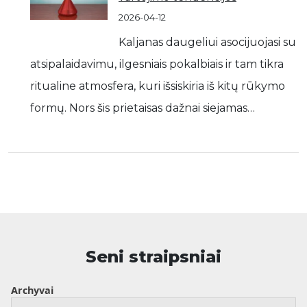
2026-04-12
Kaljanas daugeliui asocijuojasi su
atsipalaidavimu, ilgesniais pokalbiais ir tam tikra
ritualine atmosfera, kuri išsiskiria iš kitų rūkymo
formų. Nors šis prietaisas dažnai siejamas…
Seni straipsniai
Archyvai