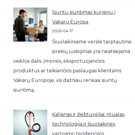
Siuntų siuntimas kurjeriu į
Vakarų Europą
2026-04-17
Šiuolaikiniame versle tarptautinis
prekių judėjimas yra neatsiejama
veiklos dalis. Įmonės, eksportuojančios
produktus ar teikiančios paslaugas klientams
Vakarų Europoje, vis dažniau renkasi siuntų
siuntimą…
Kaljanas ir žiebtuvėliai: ritualas,
technologija ir šiuolaikinės
vartojimo tendencijos