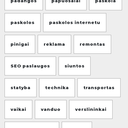
padangos
papuošalai
paskola
paskolos
paskolos internetu
pinigai
reklama
remontas
SEO paslaugos
siuntos
statyba
technika
transportas
vaikai
vanduo
verslininkai