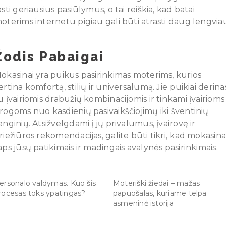
asti geriausius pasiūlymus, o tai reiškia, kad
batai
oterims internetu pigiau
gali būti atrasti daug lengvia
Žodis Pabaigai
okasinai yra puikus pasirinkimas moterims, kurios
ertina komfortą, stilių ir universalumą. Jie puikiai derina
u įvairiomis drabužių kombinacijomis ir tinkami įvairioms
rogoms nuo kasdienių pasivaikščiojimų iki šventinių
enginių. Atsižvelgdami į jų privalumus, įvairovę ir
riežiūros rekomendacijas, galite būti tikri, kad mokasina
aps jūsų patikimais ir madingais avalynės pasirinkimais.
ersonalo valdymas. Kuo šis
Moteriški žiedai – mažas
rocesas toks ypatingas?
papuošalas, kuriame telpa
asmeninė istorija