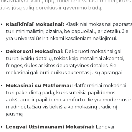
okasinai yra įvairių tipų, todėl lengva rasti modelį, kuris
titiks jūsų stilių poreikius ir gyvenimo būdą.
Klasikiniai Mokasinai:
Klasikiniai mokasinai paprasta
turi minimalistinį dizainą, be papuošalų ar detalių. Jie
yra universalūs ir tinkami kasdieniam nešiojimui.
Dekoruoti Mokasinai:
Dekoruoti mokasinai gali
turėti įvairių detalių, tokias kaip metaliniai akcentai,
fringes, siūlės ar kitos dekoratyvinės detalės. Šie
mokasinai gali būti puikus akcentas jūsų aprangai.
Mokasinai su Platforma:
Platforminiai mokasinai
turi pakeldintą padą, kuris suteikia papildomos
aukštumo ir papildomo komforto. Jie yra modernūs ir
madingi, tačiau vis tiek išlaiko mokasinų tradicinį
jausmą.
Lengvai Užsimaunami Mokasinai:
Lengvai