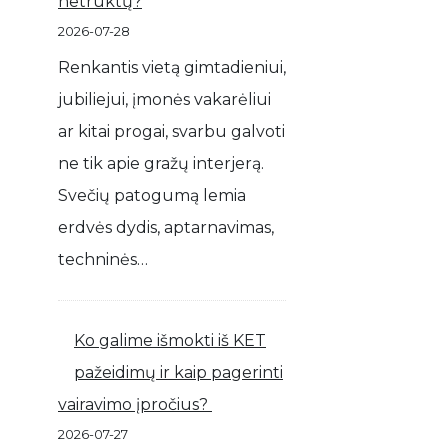
netrūktų?
2026-07-28
Renkantis vietą gimtadieniui,
jubiliejui, įmonės vakarėliui
ar kitai progai, svarbu galvoti
ne tik apie gražų interjerą.
Svečių patogumą lemia
erdvės dydis, aptarnavimas,
techninės…
Ko galime išmokti iš KET
pažeidimų ir kaip pagerinti
vairavimo įpročius?
2026-07-27