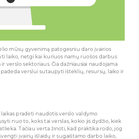
lio mūsų gyvenimą patogesniu daro įvairios
i laiko, netgi kai kuriuos namų ruošos darbus
ir verslo sektoriaus. Čia dažniausiai naudojama
i padeda verslui sutaupyti išteklių, resursų, laiko ir
u laikas pradėti naudotis verslo valdymo
ti nuo to, koks tai verslas, kokio jis dydžio, kiek
tlieka. Tačiau verta žinoti, kad praktika rodo, jog
vengti įvairių išlaidų ir sugaištamo darbo laiko,