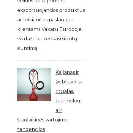
veiklos dalis. Įmonės,
eksportuojančios produktus
ar teikiančios paslaugas
klientams Vakarų Europoje,
vis dažniau renkasi siuntų
siuntimą…
Kaljanas ir
žiebtuvėliai:
ritualas,
technologij
a ir
šiuolaikinės vartojimo
tendencijos