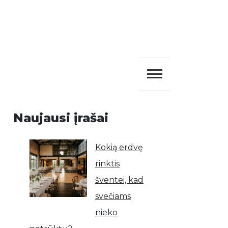
Naujausi įrašai
Kokią erdvę
rinktis
šventei, kad
svečiams
nieko