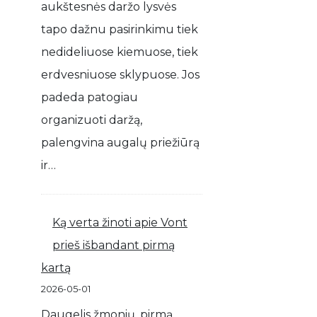
aukštesnės daržo lysvės
tapo dažnu pasirinkimu tiek
nedideliuose kiemuose, tiek
erdvesniuose sklypuose. Jos
padeda patogiau
organizuoti daržą,
palengvina augalų priežiūrą
ir…
Ką verta žinoti apie Vont
prieš išbandant pirmą
kartą
2026-05-01
Daugelis žmonių, pirmą