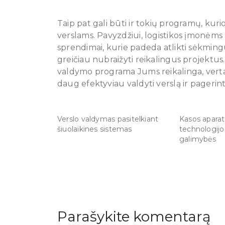
Taip pat gali būti ir tokių programų, kuri
verslams. Pavyzdžiui, logistikos įmonėms
sprendimai, kurie padeda atlikti sėkming
greičiau nubraižyti reikalingus projektus. 
valdymo programa Jums reikalinga, verta 
daug efektyviau valdyti verslą ir pagerin
Verslo valdymas pasitelkiant
Kasos aparat
šiuolaikines sistemas
technologijos,
galimybės
Parašykite komentarą