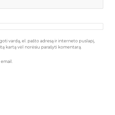
oti vardą, el. pašto adresą ir interneto puslapį,
 kitą kartą vėl norėsiu parašyti komentarą.
email.