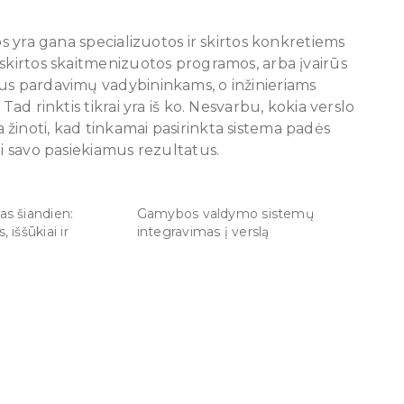
os yra gana specializuotos ir skirtos konkretiems
 skirtos skaitmenizuotos programos, arba įvairūs
us pardavimų vadybininkams, o inžinieriams
Tad rinktis tikrai yra iš ko. Nesvarbu, kokia verslo
žinoti, kad tinkamai pasirinkta sistema padės
ti savo pasiekiamus rezultatus.
as šiandien:
Gamybos valdymo sistemų
 iššūkiai ir
integravimas į verslą