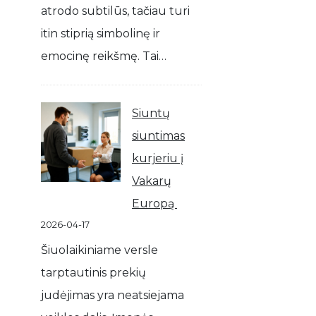
atrodo subtilūs, tačiau turi
itin stiprią simbolinę ir
emocinę reikšmę. Tai…
Siuntų
siuntimas
kurjeriu į
Vakarų
Europą
2026-04-17
Šiuolaikiniame versle
tarptautinis prekių
judėjimas yra neatsiejama