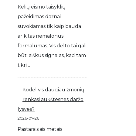
Kelių eismo taisyklių
pažeidimas dažnai
suvokiamas tik kaip bauda
ar kitas nemalonus
formalumas. Vis dėlto tai gali
būti aiškus signalas, kad tam
tikri…
Kodėl vis daugiau žmonių
renkasi aukštesnes daržo
lysves?
2026-07-26
Pastaraisiais metais