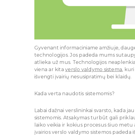
Gyvenant informaciniame amžiuje, dauge
technologijos. Jos padeda mums sutaupyt
atlieka už mus. Technologijos neaplenkia 
viena ar kita
verslo valdymo sistema
, kur
išvengti įvairių nesusipratimų bei klaidų.
Kada verta naudotis sistemomis?
Labai dažnai verslininkai svarsto, kada ja
sistemomis. Atsakymas turbūt gali priklausy
laiko veikia ir kokius procesus šiuo metu a
įvairios verslo valdymo sistemos padeda iš