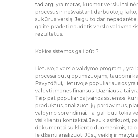
tad argi yra metas, kuomet verslui tai nė
procesus ir nešvaistant darbuotojų laiko,
sukūrus verslą. Jeigu to dar nepadarėte
galite pradėti naudotis verslo valdymo sis
rezultatus.
Kokios sistemos gali būti?
Lietuvoje verslo valdymo programų yra laba
procesai būtų optimizuojami, taupomi k
Pavyzdžiui, Lietuvoje populiariausios yra
valdyti įmonės finansus. Dažniausia tai y
Taip pat populiarios įvairios sistemos, kuri
produktus, analizuoti jų pardavimus, pla
valdymo sprendimai. Tai gali būti tokia ve
visi klientų kontaktai. Je suklasifikuoti, 
dokumentai su kliento duomenimis, taip pa
leidžianti analizuoti Jūsų veiklą ir matyt