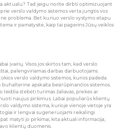
ra aktualu? Tad jeigu norite dirbti optimizuojant
 prie verslo valdymo sistemos verta jungtis vos
, ne problema. Bet kuriuo verslo vystymo etapu
tema ir pamatysite, kaip tai pagerins Jūsų veiklos
i įvairių. Visos jos skirtos tam, kad verslo
aštai, palengvinamas darbas darbuotojams.
 tokios verslo valdymo sistemos, kurios padeda
ra buhalterine apskaita besirūpinančios sistemos.
o leidžia stebėti turimas žaliavas, prekes ar
nuoti naujus pirkimus. Labai populiarūs klientų
rslo valdymo sistema, kurioje vienoje vietoje yra
patogiai ir lengvai sugeneruojami reikalingi
t matyti jo pirkimai, kita aktuali informacija,
i savo klientų duomenis.