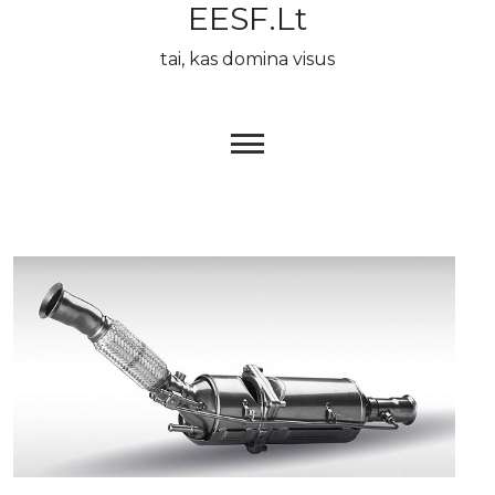
EESF.lt
Skip
to
tai, kas domina visus
content