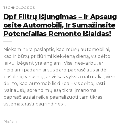
TECHNOLOGIJOS
Dpf Filtrų Išjungimas – Ir Apsaug
Osite Automobilį, Ir Sumažinsite
Potencialias Remonto Išlaidas!
Niekam nėra paslaptis, kad mūsų automobiliai,
kad ir būtų prižiūrimi kiekvieną dieną, vis dėlto
laikui bėgant yra engiami. Visai nesvarbu, ar
neigiami padariniai susidaro paprasčiausiai dėl
pašalinių veiksnių, ar viskas vyksta natūraliai, vien
dėl to, kad automobilis dirba – vis dėlto, rasti
įvairiausių sprendimų esą tikrai įmanoma,
paprasčiausiai reikia paanalizuoti tam tikras
sistemas, rasti pagrindines…
Plačiau