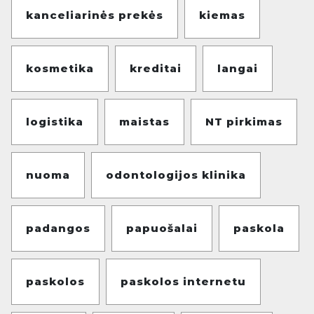
kanceliarinės prekės
kiemas
kosmetika
kreditai
langai
logistika
maistas
NT pirkimas
nuoma
odontologijos klinika
padangos
papuošalai
paskola
paskolos
paskolos internetu