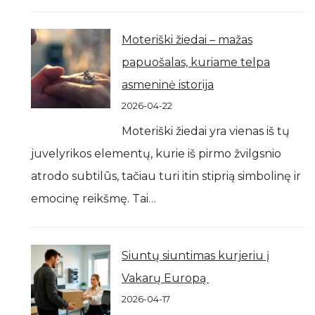
Moteriški žiedai – mažas
papuošalas, kuriame telpa
asmeninė istorija
2026-04-22
Moteriški žiedai yra vienas iš tų
juvelyrikos elementų, kurie iš pirmo žvilgsnio
atrodo subtilūs, tačiau turi itin stiprią simbolinę ir
emocinę reikšmę. Tai…
Siuntų siuntimas kurjeriu į
Vakarų Europą
2026-04-17