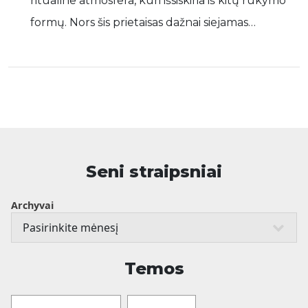
ritualine atmosfera, kuri išsiskiria iš kitų rūkymo
formų. Nors šis prietaisas dažnai siejamas…
Seni straipsniai
Archyvai
Temos