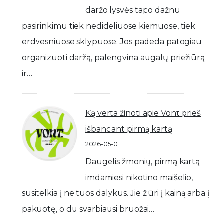
daržo lysvės tapo dažnu
pasirinkimu tiek nedideliuose kiemuose, tiek
erdvesniuose sklypuose. Jos padeda patogiau
organizuoti daržą, palengvina augalų priežiūrą
ir…
Ką verta žinoti apie Vont prieš
išbandant pirmą kartą
2026-05-01
Daugelis žmonių, pirmą kartą
imdamiesi nikotino maišelio,
susitelkia į ne tuos dalykus. Jie žiūri į kainą arba į
pakuotę, o du svarbiausi bruožai…