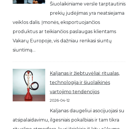
Šiuolaikiniame versle tarptautinis
prekių judėjimas yra neatsiejama
veiklos dalis. Įmonės, eksportuojančios
produktus ar teikiančios paslaugas klientams
Vakarų Europoje, vis dažniau renkasi siuntų
siuntimą…
Kaljanas ir žiebtuvėliai: ritualas,
technologija ir šiuolaikinės
vartojimo tendencijos
2026-04-12
Kaljanas daugeliui asocijuojasi su
atsipalaidavimu, ilgesniais pokalbiais ir tam tikra