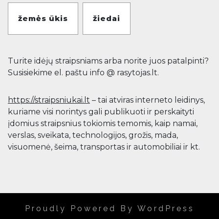
žemės ūkis
žiedai
Turite idėjų straipsniams arba norite juos patalpinti?
Susisiekime el. paštu info @ rasytojas.lt.
https://straipsniukai.lt
– tai atviras interneto leidinys,
kuriame visi norintys gali publikuoti ir perskaityti
įdomius straipsnius tokiomis temomis, kaip namai,
verslas, sveikata, technologijos, grožis, mada,
visuomenė, šeima, transportas ir automobiliai ir kt.
Proudly Powered By WordPress