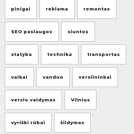
pinigai
reklama
remontas
SEO paslaugos
siuntos
statyba
technika
transportas
vaikai
vanduo
verslininkai
verslo valdymas
Vilnius
vyriški rūbai
šildymas