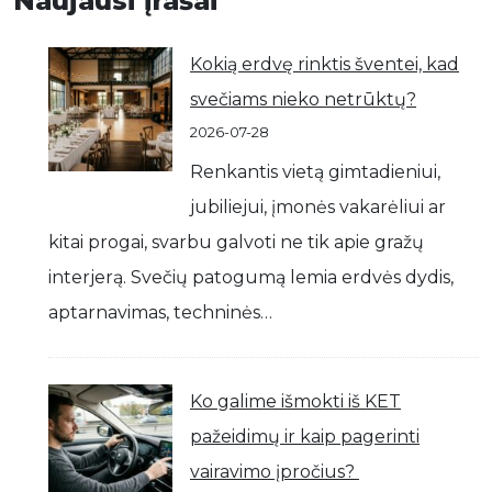
Naujausi įrašai
Kokią erdvę rinktis šventei, kad
svečiams nieko netrūktų?
2026-07-28
Renkantis vietą gimtadieniui,
jubiliejui, įmonės vakarėliui ar
kitai progai, svarbu galvoti ne tik apie gražų
interjerą. Svečių patogumą lemia erdvės dydis,
aptarnavimas, techninės…
Ko galime išmokti iš KET
pažeidimų ir kaip pagerinti
vairavimo įpročius?