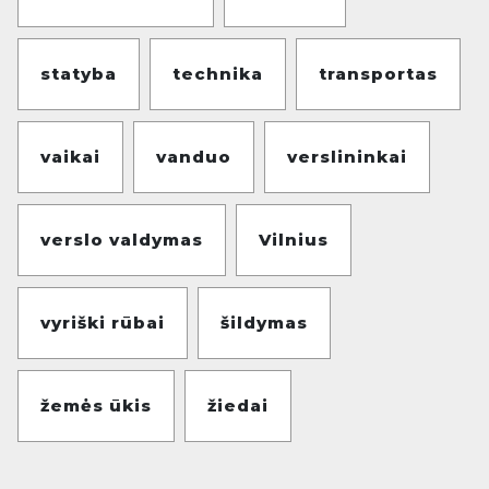
statyba
technika
transportas
vaikai
vanduo
verslininkai
verslo valdymas
Vilnius
vyriški rūbai
šildymas
žemės ūkis
žiedai