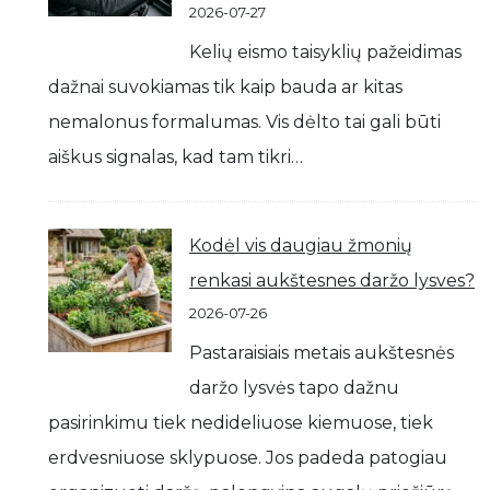
2026-07-27
Kelių eismo taisyklių pažeidimas
dažnai suvokiamas tik kaip bauda ar kitas
nemalonus formalumas. Vis dėlto tai gali būti
aiškus signalas, kad tam tikri…
Kodėl vis daugiau žmonių
renkasi aukštesnes daržo lysves?
2026-07-26
Pastaraisiais metais aukštesnės
daržo lysvės tapo dažnu
pasirinkimu tiek nedideliuose kiemuose, tiek
erdvesniuose sklypuose. Jos padeda patogiau