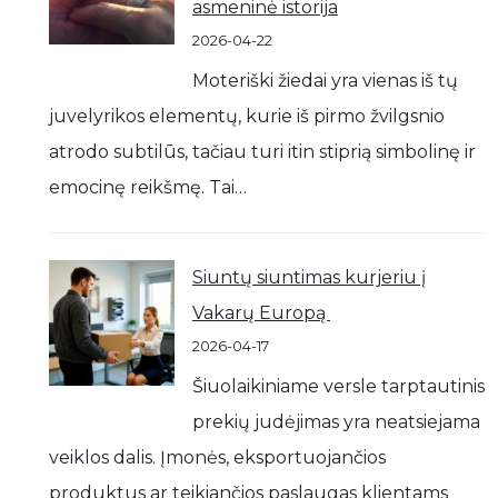
asmeninė istorija
2026-04-22
Moteriški žiedai yra vienas iš tų
juvelyrikos elementų, kurie iš pirmo žvilgsnio
atrodo subtilūs, tačiau turi itin stiprią simbolinę ir
emocinę reikšmę. Tai…
Siuntų siuntimas kurjeriu į
Vakarų Europą
2026-04-17
Šiuolaikiniame versle tarptautinis
prekių judėjimas yra neatsiejama
veiklos dalis. Įmonės, eksportuojančios
produktus ar teikiančios paslaugas klientams