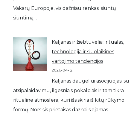
Vakarų Europoje, vis dažniau renkasi siuntų
siuntimą…
Kaljanas ir žiebtuvėliai: ritualas,
technologija ir šiuolaikinės
vartojimo tendencijos
2026-04-12
Kaljanas daugeliui asocijuojasi su
atsipalaidavimu, ilgesniais pokalbiais ir tam tikra
ritualine atmosfera, kuri išsiskiria iš kitų rūkymo
formų. Nors šis prietaisas dažnai siejamas…