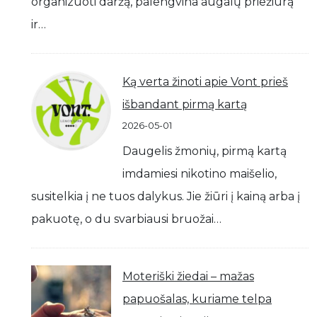
organizuoti daržą, palengvina augalų priežiūrą
ir…
Ką verta žinoti apie Vont prieš
išbandant pirmą kartą
2026-05-01
Daugelis žmonių, pirmą kartą
imdamiesi nikotino maišelio,
susitelkia į ne tuos dalykus. Jie žiūri į kainą arba į
pakuotę, o du svarbiausi bruožai…
Moteriški žiedai – mažas
papuošalas, kuriame telpa