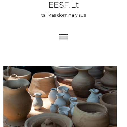
EESF.lt
Skip
to
tai, kas domina visus
content