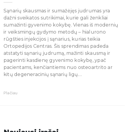
Sąnarių skausmas ir sumažėjęs judrumas yra
dažni sveikatos sutrikimai, kurie gali ženkliai
sumažinti gyvenimo kokybę. Vienas iš modernių
ir veiksmingų gydymo metodų – hialurono
rūgšties injekcijos į sąnarius, kurias teikia
Ortopedijos Centras. Šis sprendimas padeda
atstatyti sąnarių judrumą, mažinti skausmą ir
pagerinti kasdienę gyvenimo kokybę, ypač
pacientams, kenčiantiems nuo osteoartrito ar
kitų degeneracinių sąnarių ligų.…
Plačiau