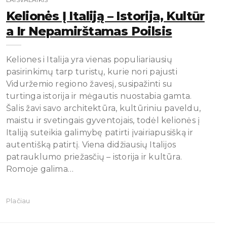
Kelionės Į Italiją – Istorija, Kultūr
A Ir Nepamirštamas Poilsis
Keliones i Italija yra vienas populiariausių
pasirinkimų tarp turistų, kurie nori pajusti
Viduržemio regiono žavesį, susipažinti su
turtinga istorija ir mėgautis nuostabia gamta.
Šalis žavi savo architektūra, kultūriniu paveldu,
maistu ir svetingais gyventojais, todėl kelionės į
Italiją suteikia galimybę patirti įvairiapusišką ir
autentišką patirtį. Viena didžiausių Italijos
patrauklumo priežasčių – istorija ir kultūra.
Romoje galima…
Plačiau