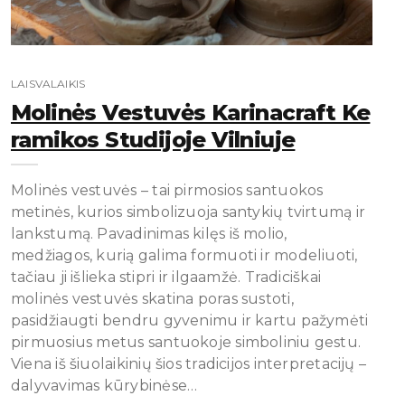
LAISVALAIKIS
Molinės Vestuvės Karinacraft Ke
Ramikos Studijoje Vilniuje
Molinės vestuvės – tai pirmosios santuokos
metinės, kurios simbolizuoja santykių tvirtumą ir
lankstumą. Pavadinimas kilęs iš molio,
medžiagos, kurią galima formuoti ir modeliuoti,
tačiau ji išlieka stipri ir ilgaamžė. Tradiciškai
molinės vestuvės skatina poras sustoti,
pasidžiaugti bendru gyvenimu ir kartu pažymėti
pirmuosius metus santuokoje simboliniu gestu.
Viena iš šiuolaikinių šios tradicijos interpretacijų –
dalyvavimas kūrybinėse…