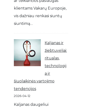
ar teikiančios paslaugas
klientams Vakarų Europoje,
vis dažniau renkasi siuntų
siuntimą…
Kaljanas ir
žiebtuvėliai:
ritualas,
technologij
a ir
šiuolaikinės vartojimo
tendencijos
2026-04-12
Kaljanas daugeliui