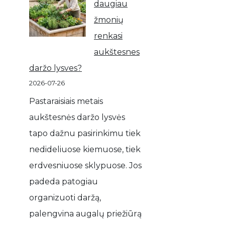
daugiau
žmonių
renkasi
aukštesnes
daržo lysves?
2026-07-26
Pastaraisiais metais
aukštesnės daržo lysvės
tapo dažnu pasirinkimu tiek
nedideliuose kiemuose, tiek
erdvesniuose sklypuose. Jos
padeda patogiau
organizuoti daržą,
palengvina augalų priežiūrą