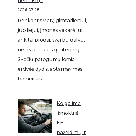
netrūktų?
2026-07-28
Renkantis vietą gimtadieniui,
jubiliejui, įmonės vakarėliui
ar kitai progai, svarbu galvoti
ne tik apie gražų interjerą.
Svečių patogumą lemia
erdvės dydis, aptarnavimas,
techninės…
Ko galime
išmokti iš
KET
pažeidimų ir