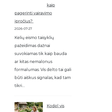
kaip
pagerinti vairavimo
įpročius?
2026-07-27
Kelių eismo taisyklių
pažeidimas dažnai
suvokiamas tik kaip bauda
ar kitas nemalonus
formalumas. Vis dėlto tai gali
būti aiškus signalas, kad tam
tikri…
Kodėl vis