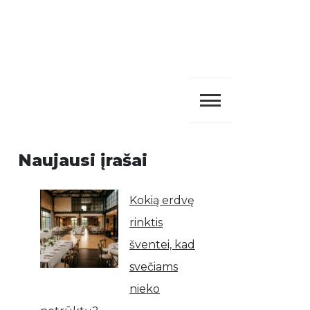
Naujausi įrašai
Kokią erdvę
rinktis
šventei, kad
svečiams
nieko