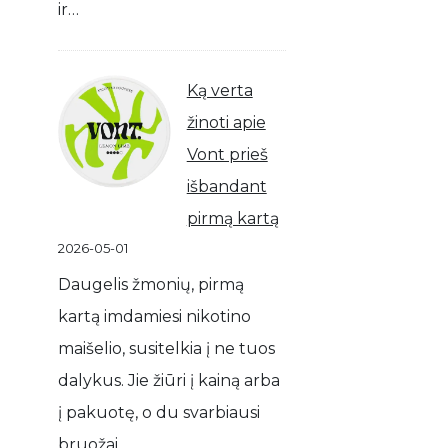
ir…
Ką verta
žinoti apie
Vont prieš
išbandant
pirmą kartą
2026-05-01
Daugelis žmonių, pirmą
kartą imdamiesi nikotino
maišelio, susitelkia į ne tuos
dalykus. Jie žiūri į kainą arba
į pakuotę, o du svarbiausi
bruožai…