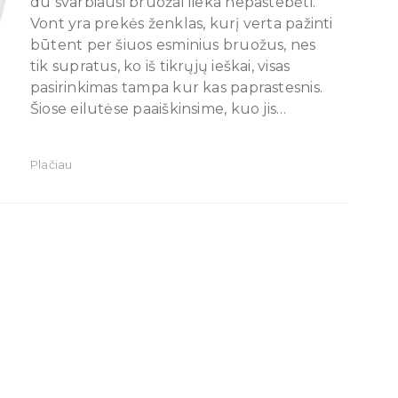
du svarbiausi bruožai lieka nepastebėti.
Vont yra prekės ženklas, kurį verta pažinti
būtent per šiuos esminius bruožus, nes
tik supratus, ko iš tikrųjų ieškai, visas
pasirinkimas tampa kur kas paprastesnis.
Šiose eilutėse paaiškinsime, kuo jis…
Plačiau