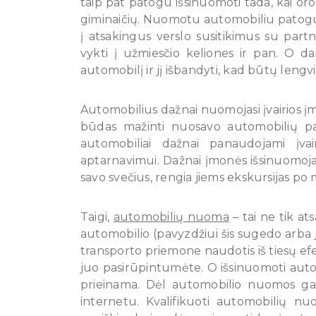
taip pat patogu išsinuomoti tada, kai oro
giminaičių. Nuomotu automobiliu patogu t
į atsakingus verslo susitikimus su part
vykti į užmiesčio keliones ir pan. O da
automobilį ir jį išbandyti, kad būtų lengvia
Automobilius dažnai nuomojasi įvairios 
būdas mažinti nuosavo automobilių par
automobiliai dažnai panaudojami įva
aptarnavimui. Dažnai įmonės išsinuomoja
savo svečius, rengia jiems ekskursijas po 
Taigi,
automobilių nuoma
– tai ne tik at
automobilio (pavyzdžiui šis sugedo arba 
transporto priemone naudotis iš tiesų efe
juo pasirūpintumėte. O išsinuomoti automob
prieinama. Dėl automobilio nuomos gal
internetu. Kvalifikuoti automobilių n