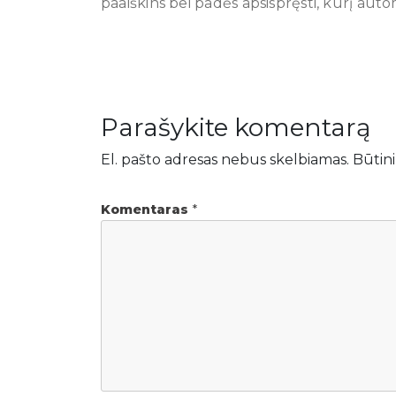
paaiškins bei padės apsispręsti, kurį autom
Parašykite komentarą
El. pašto adresas nebus skelbiamas.
Būtini
Komentaras
*