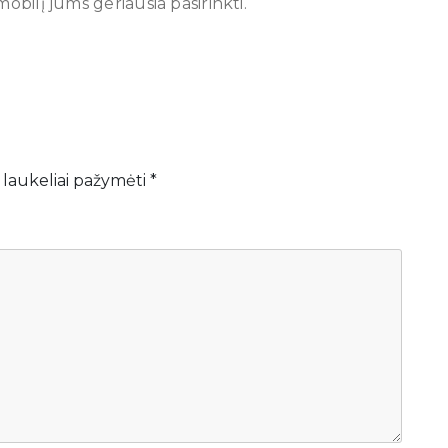
obilį jums geriausia pasirinkti.
 laukeliai pažymėti
*