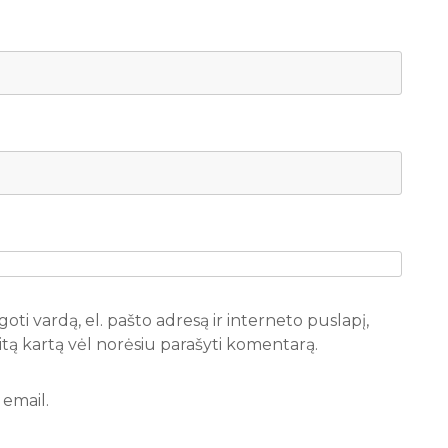
oti vardą, el. pašto adresą ir interneto puslapį,
 kitą kartą vėl norėsiu parašyti komentarą.
email.