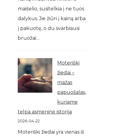
maišelio, susitelkia į ne tuos
dalykus. Jie žiūri į kainą arba
į pakuotę, o du svarbiausi
bruožai…
Moteriški
žiedai –
mažas
papuošalas,
kuriame
telpa asmeninė istorija
2026-04-22
Moteriški žiedai yra vienas iš