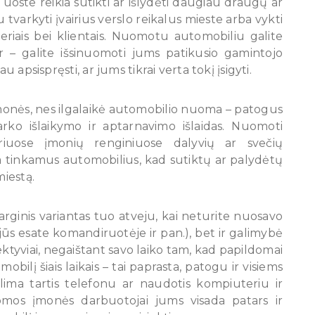
 uoste reikia sutikti ar išlydėti daugiau draugų ar
varkyti įvairius verslo reikalus mieste arba vykti
neriais bei klientais. Nuomotu automobiliu galite
r – galite išsinuomoti jums patikusio gamintojo
u apsispręsti, ar jums tikrai verta tokį įsigyti.
įmonės, nes ilgalaikė automobilio nuoma – patogus
ko išlaikymo ir aptarnavimo išlaidas. Nuomoti
iriuose įmonių renginiuose dalyvių ar svečių
 tinkamus automobilius, kad sutiktų ar palydėtų
miestą.
sarginis variantas tuo atveju, kai neturite nuosavo
jūs esate komandiruotėje ir pan.), bet ir galimybė
ktyviai, negaištant savo laiko tam, kad papildomai
ilį šiais laikais – tai paprasta, patogu ir visiems
ima tartis telefonu ar naudotis kompiuteriu ir
uomos įmonės darbuotojai jums visada patars ir