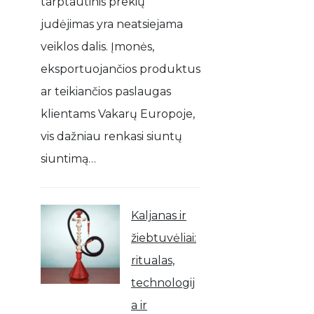
tarptautinis prekių
judėjimas yra neatsiejama
veiklos dalis. Įmonės,
eksportuojančios produktus
ar teikiančios paslaugas
klientams Vakarų Europoje,
vis dažniau renkasi siuntų
siuntimą…
Kaljanas ir
žiebtuvėliai:
ritualas,
technologij
a ir