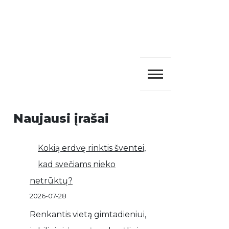
Naujausi įrašai
Kokią erdvę rinktis šventei,
kad svečiams nieko
netrūktų?
2026-07-28
Renkantis vietą gimtadieniui,