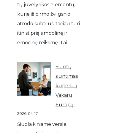
tų juvelyrikos elementų,
kurie iš pirmo žvilgsnio
atrodo subtilūs, tačiau turi
itin stiprią simbolinę ir
emocinę reikšmę. Tai…
Siuntų
siuntimas
kurjeriu į
Vakarų
Europą
2026-04-17
Šiuolaikiniame versle