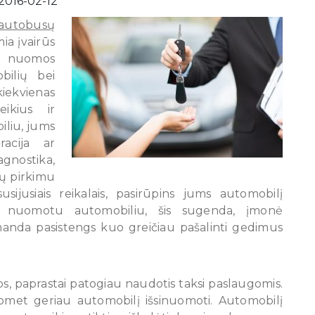
2016-02-12
autobusų
ia įvairūs
ių nuomos
bilių bei
kiekvienas
eikius ir
liu, jums
racija ar
gnostika,
ių pirkimu
sijusiais reikalais, pasirūpins jums automobilį
t nuomotu automobiliu, šis sugenda, įmonė
manda pasistengs kuo greičiau pašalinti gedimus
gos, paprastai patogiau naudotis taksi paslaugomis.
uomet geriau automobilį išsinuomoti. Automobilį