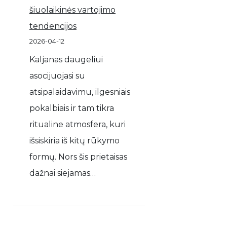
šiuolaikinės vartojimo
tendencijos
2026-04-12
Kaljanas daugeliui
asocijuojasi su
atsipalaidavimu, ilgesniais
pokalbiais ir tam tikra
ritualine atmosfera, kuri
išsiskiria iš kitų rūkymo
formų. Nors šis prietaisas
dažnai siejamas…