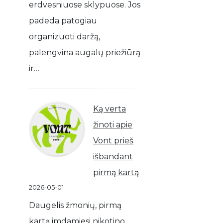
erdvesniuose sklypuose. Jos
padeda patogiau
organizuoti daržą,
palengvina augalų priežiūrą
ir…
Ką verta
žinoti apie
Vont prieš
išbandant
pirmą kartą
2026-05-01
Daugelis žmonių, pirmą
kartą imdamiesi nikotino