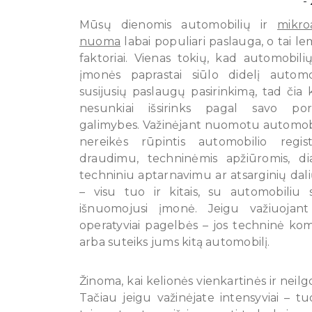
Mūsų dienomis automobilių ir
mikro
nuoma
labai populiari paslauga, o tai lem
faktoriai. Vienas tokių, kad automobil
įmonės paprastai siūlo didelį automo
susijusių paslaugų pasirinkimą, tad čia 
nesunkiai išsirinks pagal savo por
galimybes. Važinėjant nuomotu automobi
nereikės rūpintis automobilio regist
draudimu, techninėmis apžiūromis, dia
techniniu aptarnavimu ar atsarginių dal
– visu tuo ir kitais, su automobiliu su
išnuomojusi įmonė. Jeigu važiuojan
operatyviai pagelbės – jos techninė ko
arba suteiks jums kitą automobilį.
Žinoma, kai kelionės vienkartinės ir neil
Tačiau jeigu važinėjate intensyviai – t