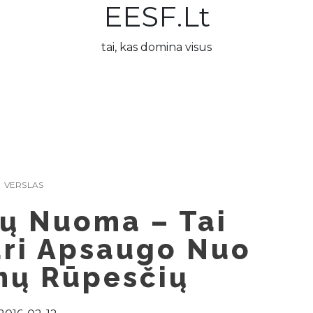
EESF.lt
tai, kas domina visus
VERSLAS
ų Nuoma – Tai
uri Apsaugo Nuo
mų Rūpesčių