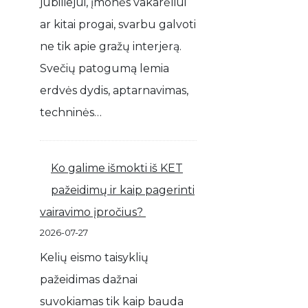
jubiliejui, įmonės vakarėliui
ar kitai progai, svarbu galvoti
ne tik apie gražų interjerą.
Svečių patogumą lemia
erdvės dydis, aptarnavimas,
techninės…
Ko galime išmokti iš KET
pažeidimų ir kaip pagerinti
vairavimo įpročius?
2026-07-27
Kelių eismo taisyklių
pažeidimas dažnai
suvokiamas tik kaip bauda