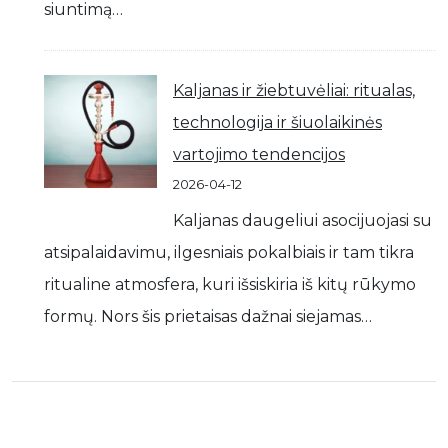
siuntimą…
Kaljanas ir žiebtuvėliai: ritualas,
technologija ir šiuolaikinės
vartojimo tendencijos
2026-04-12
Kaljanas daugeliui asocijuojasi su
atsipalaidavimu, ilgesniais pokalbiais ir tam tikra
ritualine atmosfera, kuri išsiskiria iš kitų rūkymo
formų. Nors šis prietaisas dažnai siejamas…