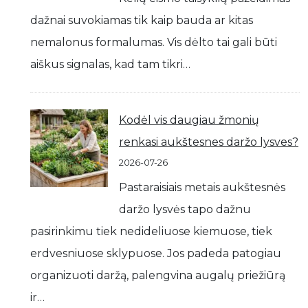
dažnai suvokiamas tik kaip bauda ar kitas
nemalonus formalumas. Vis dėlto tai gali būti
aiškus signalas, kad tam tikri…
Kodėl vis daugiau žmonių
renkasi aukštesnes daržo lysves?
2026-07-26
Pastaraisiais metais aukštesnės
daržo lysvės tapo dažnu
pasirinkimu tiek nedideliuose kiemuose, tiek
erdvesniuose sklypuose. Jos padeda patogiau
organizuoti daržą, palengvina augalų priežiūrą
ir…