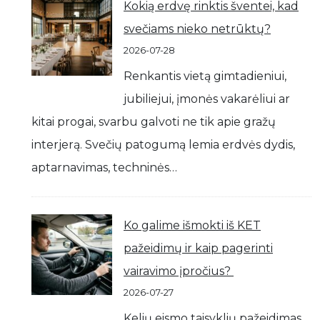
Kokią erdvę rinktis šventei, kad
svečiams nieko netrūktų?
2026-07-28
Renkantis vietą gimtadieniui,
jubiliejui, įmonės vakarėliui ar
kitai progai, svarbu galvoti ne tik apie gražų
interjerą. Svečių patogumą lemia erdvės dydis,
aptarnavimas, techninės…
Ko galime išmokti iš KET
pažeidimų ir kaip pagerinti
vairavimo įpročius?
2026-07-27
Kelių eismo taisyklių pažeidimas