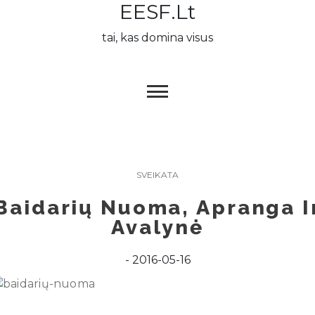
EESF.lt
Skip
to
tai, kas domina visus
content
SVEIKATA
Baidarių Nuoma, Apranga I
Avalynė
2016-05-16