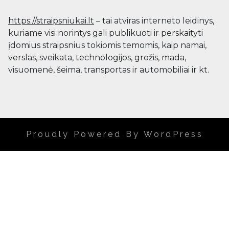
https://straipsniukai.lt
– tai atviras interneto leidinys,
kuriame visi norintys gali publikuoti ir perskaityti
įdomius straipsnius tokiomis temomis, kaip namai,
verslas, sveikata, technologijos, grožis, mada,
visuomenė, šeima, transportas ir automobiliai ir kt.
Proudly Powered By WordPress