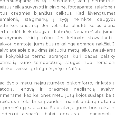
eperšlampamą maišą. Primename, kad į hermetišk
aišus reikia suvynioti ir piniginę, fotoaparatą, telefoną 
itus drėgmės bijančius daiktus. Kad išvengtumė
emalonių staigmenų, į žygį neimkite daugyb
echnikos prietaisų. Jei ketinate plaukti kelias diena
erta įsidėti kiek daugiau drabužių. Nepamirškite įsimes
audymuisi skirtų rūbų. Jei ketinate stovyklauti 
akvoti gamtoje, jums bus reikalinga apranga nakčiai. J
alvojate apie plaukimą šaltuoju metų laiku, neišsiversi
e kokybiškos termo aprangos, kuri padės palaiky
ptimalią kūno temperatūrą, saugos nuo nemalon
plinkos veiksnių, drėgmės, vėjo ir šalčio.
ad žygio metu nejaustumėte diskomforto, rinkitės t
atogią, lengvą ir drėgmės nebijančią avalyn
rimename, kad kelionės metu jūsų kojos sušlaps, be t
reičiausiai teks brįsti į vandenį, norint baidarę nutemp
r pernešti ją sausuma. Šiuo atveju jums bus reikalin
andeniui atsparūs batai, geriausia – pagaminti 