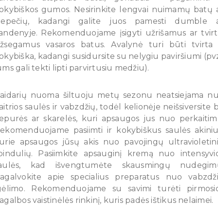
okybiškos gumos. Nesirinkite lengvai nuimamų batų 
lepečių, kadangi galite juos pamesti dumble 
andenyje. Rekomenduojame įsigyti užrišamus ar tvirt
žsegamus vasaros batus. Avalynė turi būti tvirta 
okybiška, kadangi susidursite su nelygiu paviršiumi (pvz
ums gali tekti lipti parvirtusiu medžiu).
aidarių nuoma šiltuoju metų sezonu neatsiejama n
aitrios saulės ir vabzdžių, todėl kelionėje neišsiversite 
epurės ar skarelės, kuri apsaugos jus nuo perkaitim
ekomenduojame pasiimti ir kokybiškus saulės akiniu
urie apsaugos jūsų akis nuo pavojingų ultravioletin
pindulių. Pasiimkite apsauginį kremą nuo intensyvi
aulės, kad išvengtumėte skausmingų nudegim
agalvokite apie specialius preparatus nuo vabzdž
gėlimo. Rekomenduojame su savimi turėti pirmosi
agalbos vaistinėlės rinkinį, kuris padės ištikus nelaimei.