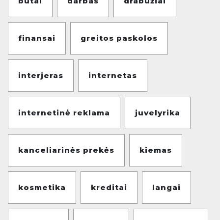
butai
darbas
drabužiai
finansai
greitos paskolos
interjeras
internetas
internetinė reklama
juvelyrika
kanceliarinės prekės
kiemas
kosmetika
kreditai
langai