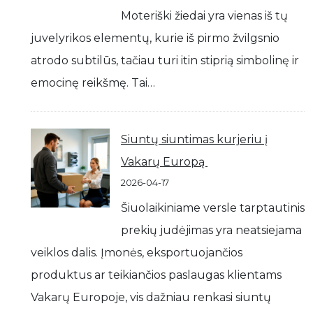
Moteriški žiedai yra vienas iš tų
juvelyrikos elementų, kurie iš pirmo žvilgsnio
atrodo subtilūs, tačiau turi itin stiprią simbolinę ir
emocinę reikšmę. Tai…
Siuntų siuntimas kurjeriu į
Vakarų Europą
2026-04-17
Šiuolaikiniame versle tarptautinis
prekių judėjimas yra neatsiejama
veiklos dalis. Įmonės, eksportuojančios
produktus ar teikiančios paslaugas klientams
Vakarų Europoje, vis dažniau renkasi siuntų