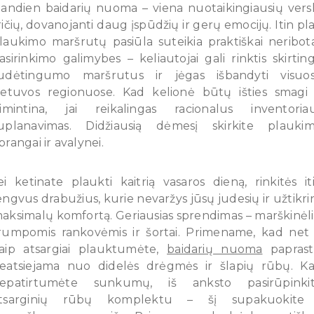
iandien baidarių nuoma – viena nuotaikingiausių vers
ričių, dovanojanti daug įspūdžių ir gerų emocijų. Itin pla
laukimo maršrutų pasiūla suteikia praktiškai neribot
asirinkimo galimybes – keliautojai gali rinktis skirtin
udėtingumo maršrutus ir jėgas išbandyti visuo
ietuvos regionuose. Kad kelionė būtų išties smagi 
simintina, jai reikalingas racionalus inventoria
uplanavimas. Didžiausią dėmesį skirkite plauki
prangai ir avalynei.
ei ketinate plaukti kaitrią vasaros dieną, rinkitės it
engvus drabužius, kurie nevaržys jūsų judesių ir užtikri
aksimalų komfortą. Geriausias sprendimas – marškinėli
rumpomis rankovėmis ir šortai. Primename, kad net 
aip atsargiai plauktumėte,
baidarių nuoma
paprast
eatsiejama nuo didelės drėgmės ir šlapių rūbų. K
epatirtumėte sunkumų, iš anksto pasirūpinki
tsarginių rūbų komplektu – šį supakuokite