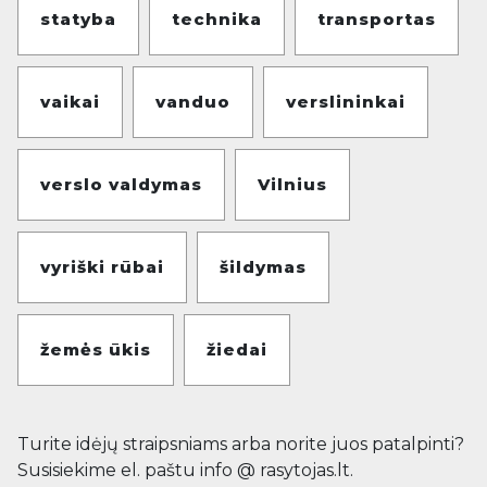
statyba
technika
transportas
vaikai
vanduo
verslininkai
verslo valdymas
Vilnius
vyriški rūbai
šildymas
žemės ūkis
žiedai
Turite idėjų straipsniams arba norite juos patalpinti?
Susisiekime el. paštu info @ rasytojas.lt.