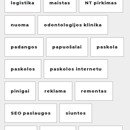
logistika
maistas
NT pirkimas
nuoma
odontologijos klinika
padangos
papuošalai
paskola
paskolos
paskolos internetu
pinigai
reklama
remontas
SEO paslaugos
siuntos