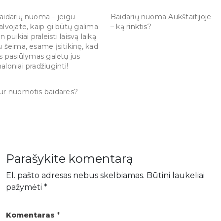
aidarių nuoma – jeigu
Baidarių nuoma Aukštaitijoje
alvojate, kaip gi būtų galima
– ką rinktis?
in puikiai praleisti laisvą laiką
u šeima, esame įsitikinę, kad
is pasiūlymas galėtų jus
aloniai pradžiuginti!
ur nuomotis baidares?
Parašykite komentarą
El. pašto adresas nebus skelbiamas.
Būtini laukeliai
pažymėti
*
Komentaras
*