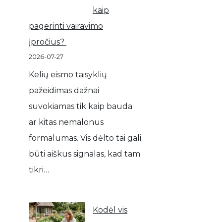
kaip
pagerinti vairavimo
įpročius?
2026-07-27
Kelių eismo taisyklių
pažeidimas dažnai
suvokiamas tik kaip bauda
ar kitas nemalonus
formalumas. Vis dėlto tai gali
būti aiškus signalas, kad tam
tikri…
Kodėl vis