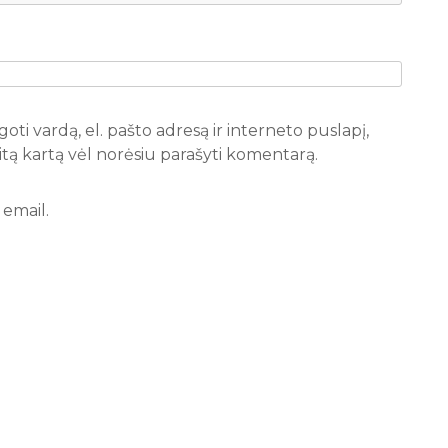
oti vardą, el. pašto adresą ir interneto puslapį,
 kitą kartą vėl norėsiu parašyti komentarą.
email.