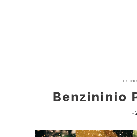
Skip
to
content
TECHNO
Benzininio 