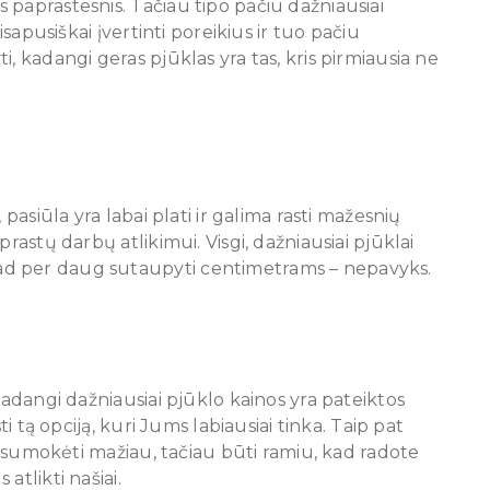
 paprastesnis. Tačiau tipo pačiu dažniausiai
isapusiškai įvertinti poreikius ir tuo pačiu
, kadangi geras pjūklas yra tas, kris pirmiausia ne
 pasiūla yra labai plati ir galima rasti mažesnių
rastų darbų atlikimui. Visgi, dažniausiai pjūklai
d per daug sutaupyti centimetrams – nepavyks.
Kadangi dažniausiai pjūklo kainos yra pateiktos
ti tą opciją, kuri Jums labiausiai tinka. Taip pat
bė sumokėti mažiau, tačiau būti ramiu, kad radote
atlikti našiai.