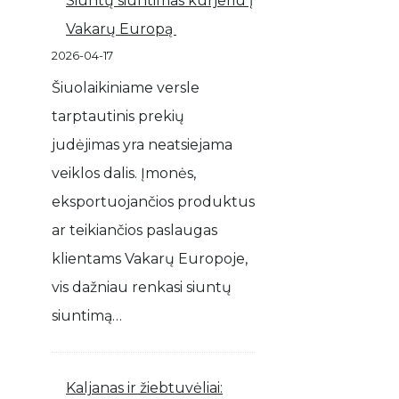
Siuntų siuntimas kurjeriu į
Vakarų Europą
2026-04-17
Šiuolaikiniame versle
tarptautinis prekių
judėjimas yra neatsiejama
veiklos dalis. Įmonės,
eksportuojančios produktus
ar teikiančios paslaugas
klientams Vakarų Europoje,
vis dažniau renkasi siuntų
siuntimą…
Kaljanas ir žiebtuvėliai: