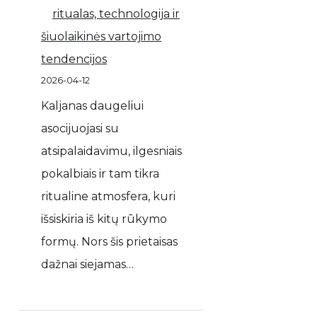
ritualas, technologija ir
šiuolaikinės vartojimo
tendencijos
2026-04-12
Kaljanas daugeliui
asocijuojasi su
atsipalaidavimu, ilgesniais
pokalbiais ir tam tikra
ritualine atmosfera, kuri
išsiskiria iš kitų rūkymo
formų. Nors šis prietaisas
dažnai siejamas…