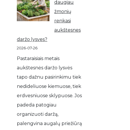
daugiau
žmonių
renkasi
aukštesnes
daržo lysves?
2026-07-26
Pastaraisiais metais
aukštesnės daržo lysvės
tapo dažnu pasirinkimu tiek
nedideliuose kiemuose, tiek
erdvesniuose sklypuose. Jos
padeda patogiau
organizuoti daržą,
palengvina augalų priežiūrą