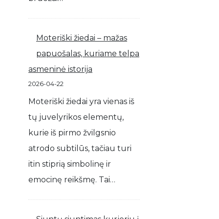
Moteriški žiedai – mažas
papuošalas, kuriame telpa
asmeninė istorija
2026-04-22
Moteriški žiedai yra vienas iš
tų juvelyrikos elementų,
kurie iš pirmo žvilgsnio
atrodo subtilūs, tačiau turi
itin stiprią simbolinę ir
emocinę reikšmę. Tai…