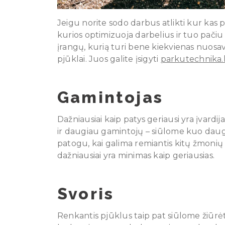
Jeigu norite sodo darbus atlikti kur kas pa
kurios optimizuoja darbelius ir tuo pači
įrangų, kurią turi bene kiekvienas nuosa
pjūklai. Juos galite įsigyti
parkutechnika.
Gamintojas
Dažniausiai kaip patys geriausi yra įvardi
ir daugiau gamintojų – siūlome kuo daugi
patogu, kai galima remiantis kitų žmonių 
dažniausiai yra minimas kaip geriausias.
Svoris
Renkantis pjūklus taip pat siūlome žiūrėti 