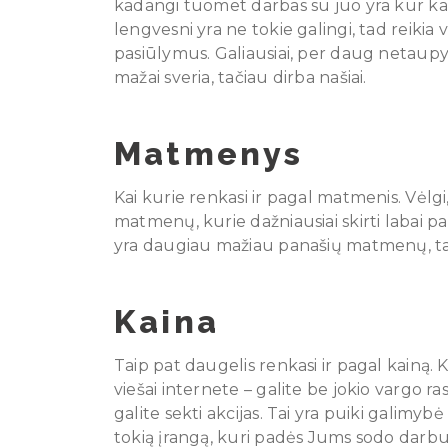
kadangi tuomet darbas su juo yra kur kas
lengvesni yra ne tokie galingi, tad reikia v
pasiūlymus. Galiausiai, per daug netaupyti
mažai sveria, tačiau dirba našiai.
Matmenys
Kai kurie renkasi ir pagal matmenis. Vėlgi,
matmenų, kurie dažniausiai skirti labai pap
yra daugiau mažiau panašių matmenų, ta
Kaina
Taip pat daugelis renkasi ir pagal kainą. 
viešai internete – galite be jokio vargo ras
galite sekti akcijas. Tai yra puiki galimy
tokią įrangą, kuri padės Jums sodo darbus 