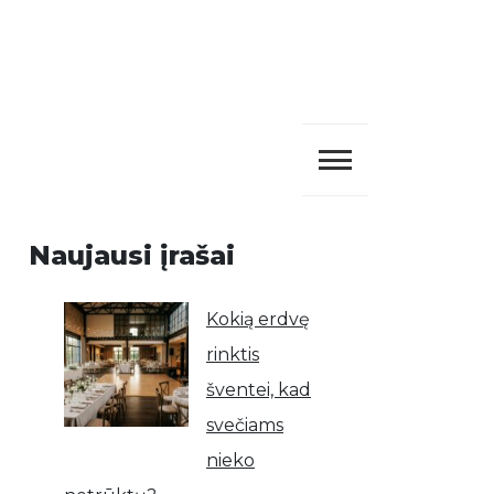
Naujausi įrašai
Kokią erdvę
rinktis
šventei, kad
svečiams
nieko