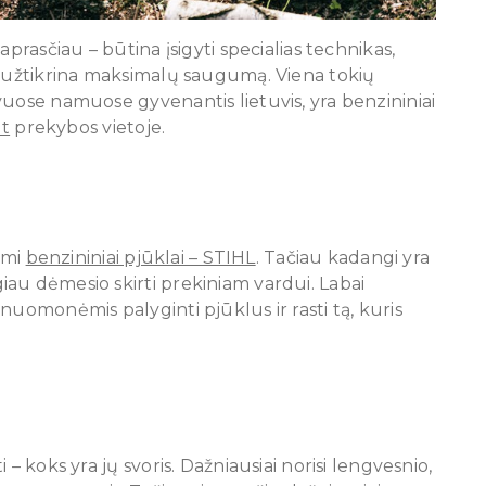
prasčiau – būtina įsigyti specialias technikas,
u užtikrina maksimalų saugumą. Viena tokių
vuose namuose gyvenantis lietuvis, yra benzininiai
lt
prekybos vietoje.
jami
benzininiai pjūklai – STIHL
. Tačiau kadangi yra
au dėmesio skirti prekiniam vardui. Labai
nuomonėmis palyginti pjūklus ir rasti tą, kuris
– koks yra jų svoris. Dažniausiai norisi lengvesnio,