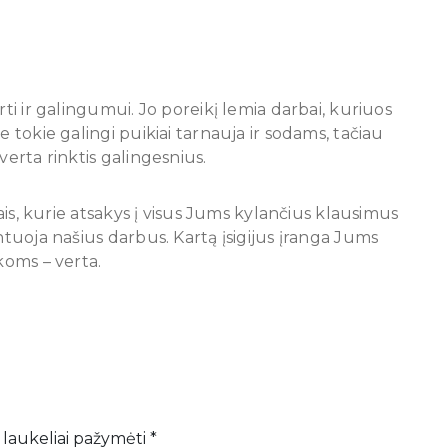
rti ir galingumui. Jo poreikį lemia darbai, kuriuos
e tokie galingi puikiai tarnauja ir sodams, tačiau
verta rinktis galingesnius.
tais, kurie atsakys į visus Jums kylančius klausimus
ntuoja našius darbus. Kartą įsigijus įranga Jums
koms – verta.
 laukeliai pažymėti
*