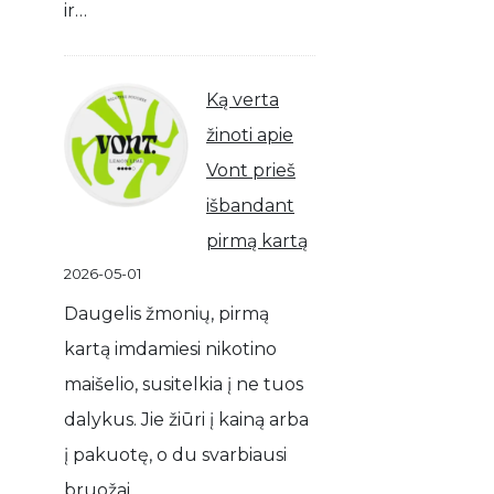
ir…
Ką verta
žinoti apie
Vont prieš
išbandant
pirmą kartą
2026-05-01
Daugelis žmonių, pirmą
kartą imdamiesi nikotino
maišelio, susitelkia į ne tuos
dalykus. Jie žiūri į kainą arba
į pakuotę, o du svarbiausi
bruožai…