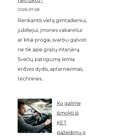
netrūktų?
2026-07-28
Renkantis vietą gimtadieniui,
jubiliejui, įmonės vakarėliui
ar kitai progai, svarbu galvoti
ne tik apie gražų interjerą.
Svečių patogumą lemia
erdvės dydis, aptarnavimas,
techninės…
Ko galime
išmokti iš
KET
pažeidimų ir