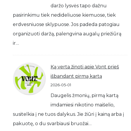
daržo lysvės tapo dažnu
pasirinkimu tiek nedideliuose kiemuose, tiek
erdvesniuose sklypuose. Jos padeda patogiau
organizuoti daržą, palengvina augalų priežiūrą
ir…
Ką verta žinoti apie Vont prieš
išbandant pirmą kartą
2026-05-01
Daugelis žmonių, pirmą kartą
imdamiesi nikotino maišelio,
susitelkia į ne tuos dalykus. Jie žiūri į kainą arba į
pakuotę, o du svarbiausi bruožai…