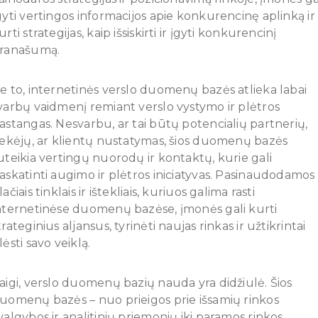
gyti vertingos informacijos apie konkurencinę aplinką ir
urti strategijas, kaip išsiskirti ir įgyti konkurencinį
ranašumą.
e to, internetinės verslo duomenų bazės atlieka labai
varbų vaidmenį remiant verslo vystymo ir plėtros
astangas. Nesvarbu, ar tai būtų potencialių partnerių,
iekėjų, ar klientų nustatymas, šios duomenų bazės
uteikia vertingų nuorodų ir kontaktų, kurie gali
askatinti augimo ir plėtros iniciatyvas. Pasinaudodamos
lačiais tinklais ir ištekliais, kuriuos galima rasti
nternetinėse duomenų bazėse, įmonės gali kurti
trateginius aljansus, tyrinėti naujas rinkas ir užtikrintai
lėsti savo veiklą.
aigi, verslo duomenų bazių nauda yra didžiulė. Šios
uomenų bazės – nuo prieigos prie išsamių rinkos
valgybos ir analitinių priemonių iki paramos rinkos