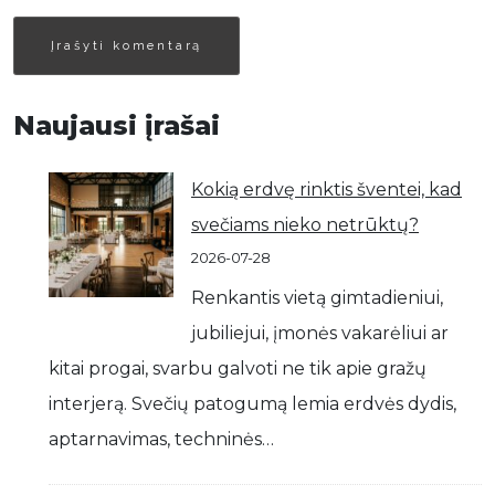
Naujausi įrašai
Kokią erdvę rinktis šventei, kad
svečiams nieko netrūktų?
2026-07-28
Renkantis vietą gimtadieniui,
jubiliejui, įmonės vakarėliui ar
kitai progai, svarbu galvoti ne tik apie gražų
interjerą. Svečių patogumą lemia erdvės dydis,
aptarnavimas, techninės…