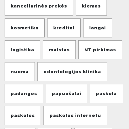
kanceliarinės prekės
kiemas
kosmetika
kreditai
langai
logistika
maistas
NT pirkimas
nuoma
odontologijos klinika
padangos
papuošalai
paskola
paskolos
paskolos internetu