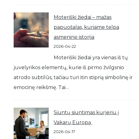
Moteriški žiedai – mažas
papuošalas, kuriame telpa
asmeninė istorija
2026-04-22
Moteriški žiedai yra vienas iš tų
juvelyrikos elementų, kurie iš pirmo žvilgsnio
atrodo subtilūs, tačiau turi itin stiprią simbolinę ir
emocinę reikšmę. Tai…
Siuntų siuntimas kurjeriu į
Vakarų Europą
2026-04-17