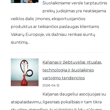
Šiuolaikiniame versle tarptautinis
prekių judėjimas yra neatsiejama
veiklos dalis. Įmonės, eksportuojančios
produktus ar teikiančios paslaugas klientams
Vakarų Europoje, vis dažniau renkasi siuntų
siuntimą…
Kaljanas ir žiebtuvėliai: ritualas,
technologija ir šiuolaikinės
vartojimo tendencijos
2026-04-12
Kaljanas daugeliui asocijuojasi su
atsipalaidavimu, ilgesniais pokalbiais ir tam tikra
ritualine atmosfera, kuri išsiskiria iš kitų rūkymo