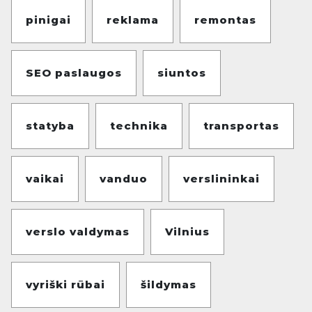
pinigai
reklama
remontas
SEO paslaugos
siuntos
statyba
technika
transportas
vaikai
vanduo
verslininkai
verslo valdymas
Vilnius
vyriški rūbai
šildymas