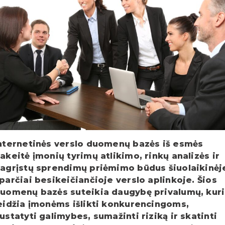
nternetinės verslo duomenų bazės iš esmės
akeitė įmonių tyrimų atlikimo, rinkų analizės ir
agrįstų sprendimų priėmimo būdus šiuolaikinėj
parčiai besikeičiančioje verslo aplinkoje. Šios
uomenų bazės suteikia daugybę privalumų, kur
eidžia įmonėms išlikti konkurencingoms,
ustatyti galimybes, sumažinti riziką ir skatinti