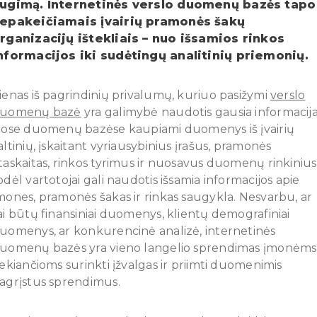
ugimą. Internetinės verslo duomenų bazės tapo
epakeičiamais įvairių pramonės šakų
rganizacijų ištekliais – nuo išsamios rinkos
nformacijos iki sudėtingų analitinių priemonių.
ienas iš pagrindinių privalumų, kuriuo pasižymi
verslo
uomenų bazė
yra galimybė naudotis gausia informacija
iose duomenų bazėse kaupiami duomenys iš įvairių
altinių, įskaitant vyriausybinius įrašus, pramonės
taskaitas, rinkos tyrimus ir nuosavus duomenų rinkinius
odėl vartotojai gali naudotis išsamia informacijos apie
mones, pramonės šakas ir rinkas saugykla. Nesvarbu, ar
ai būtų finansiniai duomenys, klientų demografiniai
uomenys, ar konkurencinė analizė, internetinės
uomenų bazės yra vieno langelio sprendimas įmonėms
iekiančioms surinkti įžvalgas ir priimti duomenimis
agrįstus sprendimus.