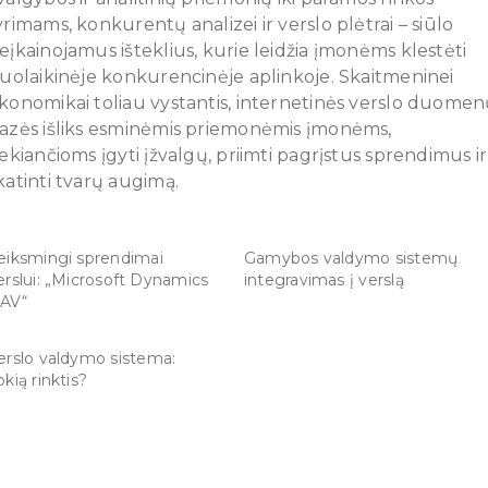
yrimams, konkurentų analizei ir verslo plėtrai – siūlo
eįkainojamus išteklius, kurie leidžia įmonėms klestėti
iuolaikinėje konkurencinėje aplinkoje. Skaitmeninei
konomikai toliau vystantis, internetinės verslo duome
azės išliks esminėmis priemonėmis įmonėms,
iekiančioms įgyti įžvalgų, priimti pagrįstus sprendimus ir
katinti tvarų augimą.
eiksmingi sprendimai
Gamybos valdymo sistemų
erslui: „Microsoft Dynamics
integravimas į verslą
AV“
erslo valdymo sistema:
okią rinktis?