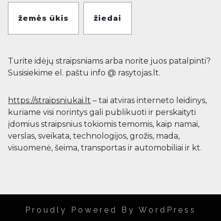
žemės ūkis
žiedai
Turite idėjų straipsniams arba norite juos patalpinti?
Susisiekime el. paštu info @ rasytojas.lt.
https://straipsniukai.lt
– tai atviras interneto leidinys,
kuriame visi norintys gali publikuoti ir perskaityti
įdomius straipsnius tokiomis temomis, kaip namai,
verslas, sveikata, technologijos, grožis, mada,
visuomenė, šeima, transportas ir automobiliai ir kt.
Proudly Powered By WordPress