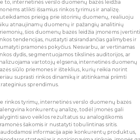
e to, internetinės verslo duomenų bazės leidžia
monėms atlikti išsamius rinkos tyrimus ir analizę.
uteikdamos prieigą prie istorinių duomenų, realiuoju
aiku atnaujinamų duomenų ir pažangių analitinių
riemonių, šios duomenų bazės leidžia įmonėms įvertint
inkos tendencijas, nustatyti atsirandančias galimybes ir
umatyti pramonės pokyčius. Nesvarbu, ar vertinamas
inkos dydis, segmentuojamos tikslinės auditorijos, ar
nalizuojama vartotojų elgsena, internetinės duomenų
azės siūlo priemones ir išteklius, kurių reikia norint
eriau suprasti rinkos dinamiką ir atitinkamai priimti
trateginius sprendimus.
e rinkos tyrimų, internetinės verslo duomenų bazės
alengvina konkurentų analizę, todėl įmonės gali
alyginti savo veiklos rezultatus su analogiškomis
ramonės šakomis ir nustatyti tobulintinas sritis.
audodamosi informacija apie konkurentų produktus,
ainodaros strategijas ir pozicionavimą rinkoje, įmonės ga