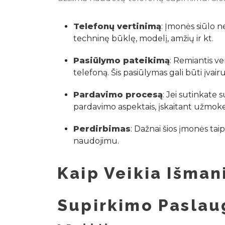
Telefonų vertinimą
: Įmonės siūlo 
techninę būklę, modelį, amžių ir kt.
Pasiūlymo pateikimą
: Remiantis v
telefoną. Šis pasiūlymas gali būti įvai
Pardavimo procesą
: Jei sutinkate 
pardavimo aspektais, įskaitant užmok
Perdirbimas
: Dažnai šios įmonės tai
naudojimu.
Kaip Veikia Išman
Supirkimo Paslau