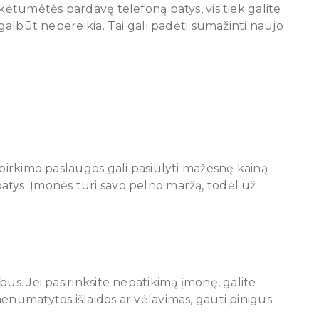
ikėtumėtės pardavę telefoną patys, vis tiek galite
 galbūt nebereikia. Tai gali padėti sumažinti naujo
upirkimo paslaugos gali pasiūlyti mažesnę kainą
atys. Įmonės turi savo pelno maržą, todėl už
bus. Jei pasirinksite nepatikimą įmonę, galite
enumatytos išlaidos ar vėlavimas, gauti pinigus.