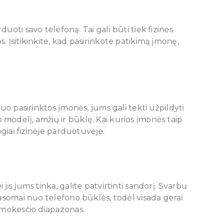
uoti savo telefoną. Tai gali būti tiek fizinės
. Įsitikinkite, kad pasirinkote patikimą įmonę,
nuo pasirinktos įmonės, jums gali tekti užpildyti
modelį, amžių ir būklę. Kai kurios įmonės taip
ogiai fizinėje parduotuvėje.
jis jums tinka, galite patvirtinti sandorį. Svarbu
ausomai nuo telefono būklės, todėl visada gerai
užmokesčio diapazonas.