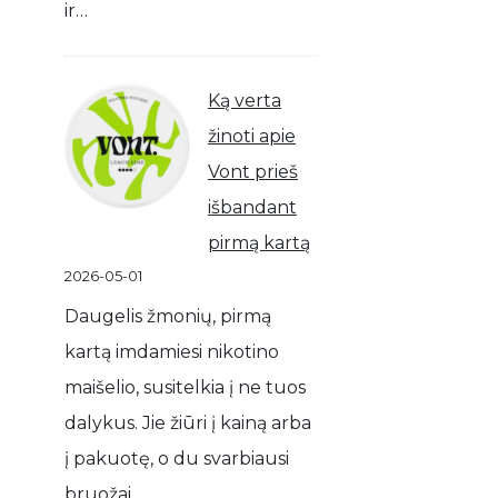
ir…
Ką verta
žinoti apie
Vont prieš
išbandant
pirmą kartą
2026-05-01
Daugelis žmonių, pirmą
kartą imdamiesi nikotino
maišelio, susitelkia į ne tuos
dalykus. Jie žiūri į kainą arba
į pakuotę, o du svarbiausi
bruožai…