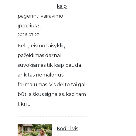
kaip
pagerinti vairavimo
įpročius?
2026-07-27
Kelių eismo taisyklių
pažeidimas dažnai
suvokiamas tik kaip bauda
ar kitas nemalonus
formalumas. Vis dėlto tai gali
būti aiškus signalas, kad tam
tikri…
Kodėl vis