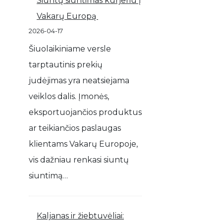
Siuntų siuntimas kurjeriu į
Vakarų Europą
2026-04-17
Šiuolaikiniame versle
tarptautinis prekių
judėjimas yra neatsiejama
veiklos dalis. Įmonės,
eksportuojančios produktus
ar teikiančios paslaugas
klientams Vakarų Europoje,
vis dažniau renkasi siuntų
siuntimą…
Kaljanas ir žiebtuvėliai: