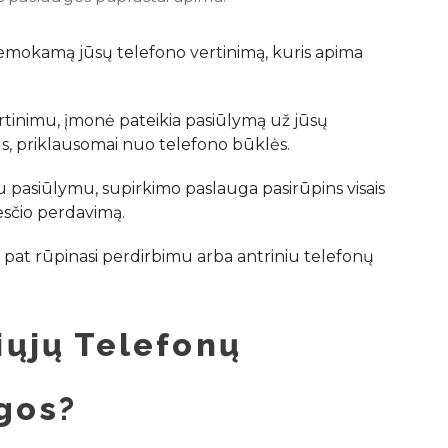
nemokamą jūsų telefono vertinimą, kuris apima
ertinimu, įmonė pateikia pasiūlymą už jūsų
rus, priklausomai nuo telefono būklės.
su pasiūlymu, supirkimo paslauga pasirūpins visais
esčio perdavimą.
p pat rūpinasi perdirbimu arba antriniu telefonų
iųjų Telefonų
gos?