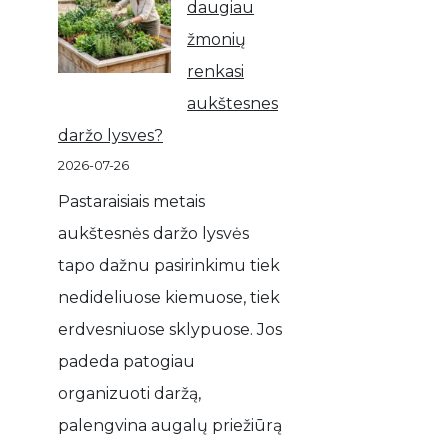
daugiau
žmonių
renkasi
aukštesnes
daržo lysves?
2026-07-26
Pastaraisiais metais
aukštesnės daržo lysvės
tapo dažnu pasirinkimu tiek
nedideliuose kiemuose, tiek
erdvesniuose sklypuose. Jos
padeda patogiau
organizuoti daržą,
palengvina augalų priežiūrą