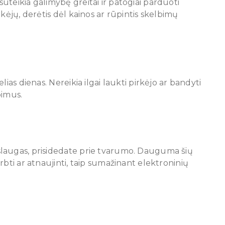
teikia galimybę greitai ir patogiai parduoti
kėjų, derėtis dėl kainos ar rūpintis skelbimų
ias dienas. Nereikia ilgai laukti pirkėjo ar bandyti
bimus.
laugas, prisidedate prie tvarumo. Dauguma šių
rbti ar atnaujinti, taip sumažinant elektroninių