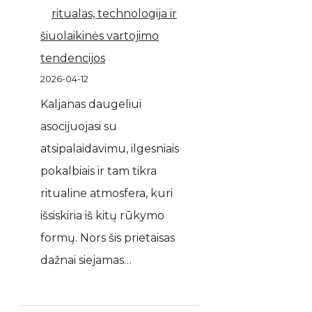
ritualas, technologija ir
šiuolaikinės vartojimo
tendencijos
2026-04-12
Kaljanas daugeliui
asocijuojasi su
atsipalaidavimu, ilgesniais
pokalbiais ir tam tikra
ritualine atmosfera, kuri
išsiskiria iš kitų rūkymo
formų. Nors šis prietaisas
dažnai siejamas…