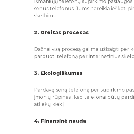
Išmaniųjų telefonų supirkimo paslaugos su
senus telefonus. Jums nereikia ieškoti pir
skelbimu.
2. Greitas procesas
Dažnai visą procesą galima užbaigti per kel
parduoti telefoną per internetinius skel
3. Ekologiškumas
Pardavę seną telefoną per supirkimo pas
įmonių rūpinasi, kad telefonai būtų perdi
atliekų kiekį.
4. Finansinė nauda