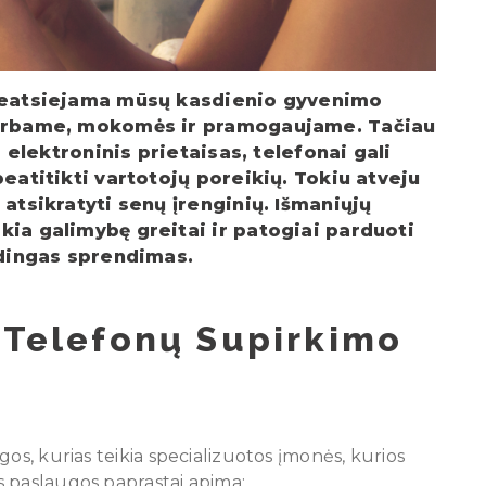
 neatsiejama mūsų kasdienio gyvenimo
dirbame, mokomės ir pramogaujame. Tačiau
s elektroninis prietaisas, telefonai gali
eatitikti vartotojų poreikių. Tokiu atveju
atsikratyti senų įrenginių. Išmaniųjų
kia galimybę greitai ir patogiai parduoti
udingas sprendimas.
 Telefonų Supirkimo
ugos, kurias teikia specializuotos įmonės, kurios
s paslaugos paprastai apima: