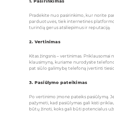
1. Pasirinkimas
Pradėkite nuo pasirinkimo, kur norite pard
parduotuvės, tiek internetinės platformos
turinčią gerus atsiliepimus ir reputaciją.
2. Vertinimas
Kitas žingsnis – vertinimas. Priklausomai 
klausimyną, kuriame nurodysite telefono 
pat siūlo galimybę telefoną įvertinti tiesi
3. Pasiūlymo pateikimas
Po vertinimo įmonė pateiks pasiūlymą. Jei 
pažymėti, kad pasiūlymas gali kisti prikl
būtų žinoti, koks gali būti potencialus 