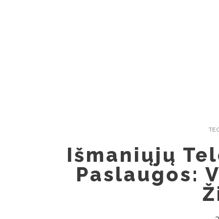
Skip
to
content
TE
Išmaniųjų Te
Paslaugos: V
Ž