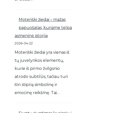
Moteriški žiedai – mažas
papuošalas, kuriame telpa
asmeninė istorija
2026-04-22
Moteriški žiedai yra vienas iš
tų juvelyrikos elementų,
kurie iš pirmo žvilgsnio
atrodo subtilūs, tačiau turi
itin stiprią simbolinę ir
emocinę reikšmę. Tai…