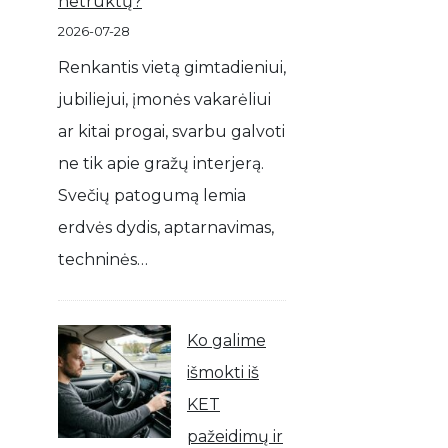
netrūktų?
2026-07-28
Renkantis vietą gimtadieniui,
jubiliejui, įmonės vakarėliui
ar kitai progai, svarbu galvoti
ne tik apie gražų interjerą.
Svečių patogumą lemia
erdvės dydis, aptarnavimas,
techninės…
Ko galime
išmokti iš
KET
pažeidimų ir