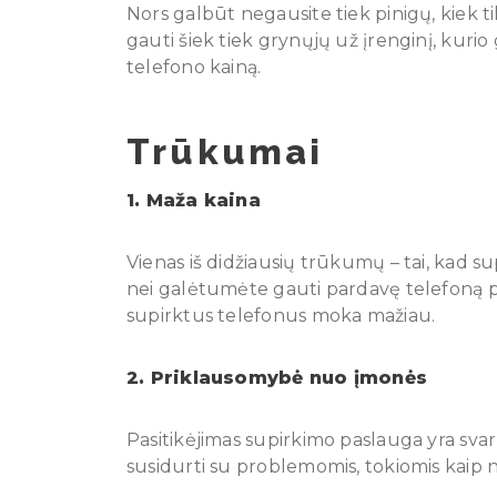
Nors galbūt negausite tiek pinigų, kiek t
gauti šiek tiek grynųjų už įrenginį, kurio
telefono kainą.
Trūkumai
1. Maža kaina
Vienas iš didžiausių trūkumų – tai, kad s
nei galėtumėte gauti pardavę telefoną p
supirktus telefonus moka mažiau.
2. Priklausomybė nuo įmonės
Pasitikėjimas supirkimo paslauga yra svar
susidurti su problemomis, tokiomis kaip n