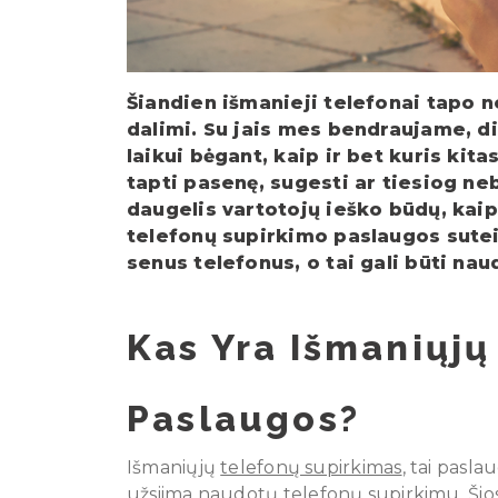
Šiandien išmanieji telefonai tapo
dalimi. Su jais mes bendraujame, 
laikui bėgant, kaip ir bet kuris kita
tapti pasenę, sugesti ar tiesiog neb
daugelis vartotojų ieško būdų, kaip 
telefonų supirkimo paslaugos sutei
senus telefonus, o tai gali būti na
Kas Yra Išmaniųjų
Paslaugos?
Išmaniųjų
telefonų supirkimas
, tai pasla
užsiima naudotų telefonų supirkimu. Šio