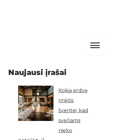
Naujausi įrašai
Kokią erdvę
rinktis
šventei, kad
svečiams
nieko