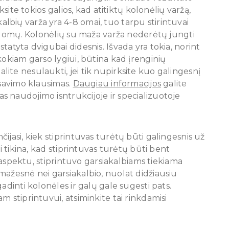
ksite tokios galios, kad atitiktų kolonėlių varžą,
bių varža yra 4-8 omai, tuo tarpu stirintuvai
16 omų. Kolonėlių su maža varža nederėtų jungti
tatyta dvigubai didesnis. Išvada yra tokia, norint
kokiam garso lygiui, būtina kad įrenginių
ite nesulaukti, jei tik nupirksite kuo galingesnį
nsavimo klausimas.
Daugiau informacijos
galite
 naudojimo isntrukcijoje ir specializuotoje
jasi, kiek stiprintuvas turėtų būti galingesnis už
i tikina, kad stiprintuvas turėtų būti bent
u aspektu, stiprintuvo garsiakalbiams tiekiama
mažesnė nei garsiakalbio, nuolat didžiausiu
adinti kolonėles ir galų gale sugesti pats.
m stiprintuvui, atsiminkite tai rinkdamisi