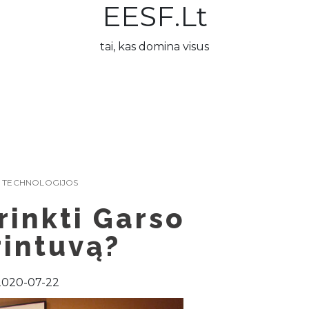
EESF.lt
tai, kas domina visus
,
TECHNOLOGIJOS
irinkti Garso
rintuvą?
2020-07-22