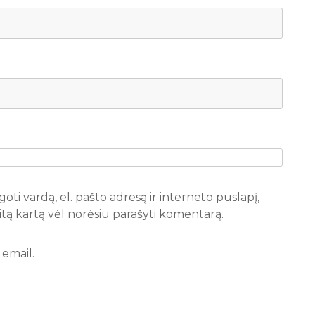
oti vardą, el. pašto adresą ir interneto puslapį,
 kitą kartą vėl norėsiu parašyti komentarą.
email.