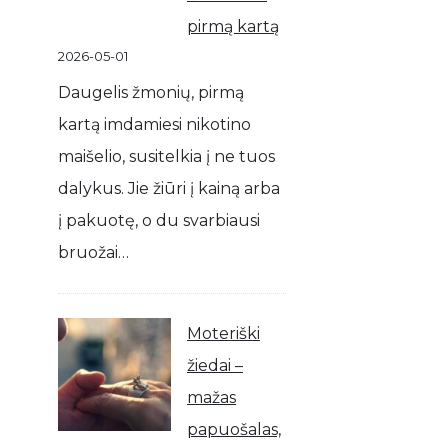
pirmą kartą
2026-05-01
Daugelis žmonių, pirmą
kartą imdamiesi nikotino
maišelio, susitelkia į ne tuos
dalykus. Jie žiūri į kainą arba
į pakuotę, o du svarbiausi
bruožai…
Moteriški
žiedai –
mažas
papuošalas,