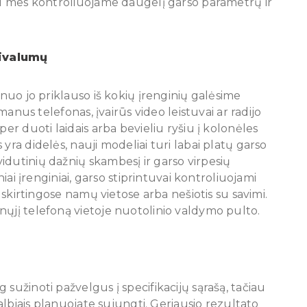
niu mes kontroliuojame daugelį garso parametrų ir
rivalumų
 nuo jo priklauso iš kokių įrenginių galėsime
šmanus telefonas, įvairūs video leistuvai ar radijo
per duoti laidais arba bevieliu ryšiu į kolonėles
yra didelės, nauji modeliai turi labai platų garso
idutinių dažnių skambesį ir garso virpesių
niai įrenginiai, garso stiprintuvai kontroliuojami
i skirtingose namų vietose arba nešiotis su savimi.
nųjį telefoną vietoje nuotolinio valdymo pulto.
sužinoti pažvelgus į specifikacijų sąrašą, tačiau
kalbiais planuojate sujungti. Geriausio rezultato