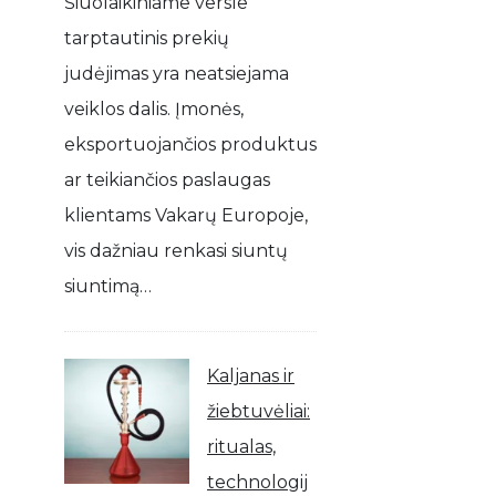
Šiuolaikiniame versle
tarptautinis prekių
judėjimas yra neatsiejama
veiklos dalis. Įmonės,
eksportuojančios produktus
ar teikiančios paslaugas
klientams Vakarų Europoje,
vis dažniau renkasi siuntų
siuntimą…
Kaljanas ir
žiebtuvėliai:
ritualas,
technologij