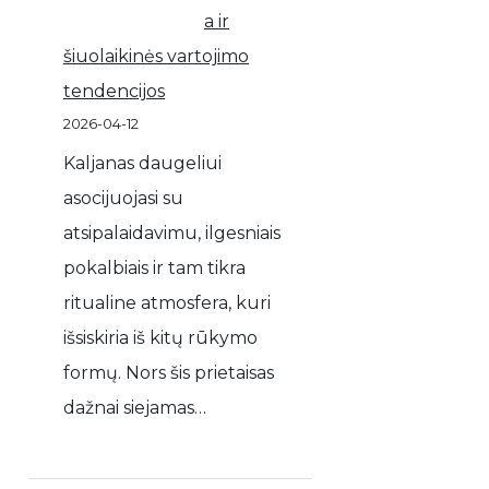
a ir
šiuolaikinės vartojimo
tendencijos
2026-04-12
Kaljanas daugeliui
asocijuojasi su
atsipalaidavimu, ilgesniais
pokalbiais ir tam tikra
ritualine atmosfera, kuri
išsiskiria iš kitų rūkymo
formų. Nors šis prietaisas
dažnai siejamas…