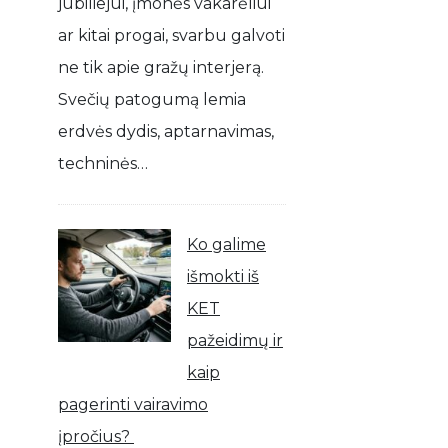
jubiliejui, įmonės vakarėliui
ar kitai progai, svarbu galvoti
ne tik apie gražų interjerą.
Svečių patogumą lemia
erdvės dydis, aptarnavimas,
techninės…
Ko galime
išmokti iš
KET
pažeidimų ir
kaip
pagerinti vairavimo
įpročius?