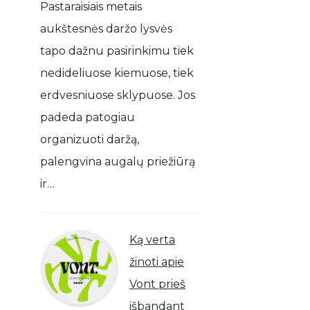
Pastaraisiais metais
aukštesnės daržo lysvės
tapo dažnu pasirinkimu tiek
nedideliuose kiemuose, tiek
erdvesniuose sklypuose. Jos
padeda patogiau
organizuoti daržą,
palengvina augalų priežiūrą
ir…
Ką verta
žinoti apie
Vont prieš
išbandant