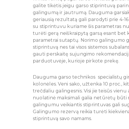
galite tikėtis jeigu garso stiprintuvą parin
galingumą ir jautrumą. Dauguma garsiakal
geriausią rezultatą gali parodyti prie 4-
su stiprintuvu kuriame šis parametras nus
turėti gerą neiškraipytą garsą esant bet 
parametrai sutaptų. Norimo galingumo gal
stiprintuvą nes tai visos sistemos subala
gauti perskaitę sujungimo rekomendacijas
parduotuvėje, kurioje pirkote prekę.
Dauguma garso technikos specialistų ginči
kolonėles. Veni sako, užtenka 10 proc., kit
trečdaliu galingesnis. Visi jie teisūs vien
nuolatinė maksimali galia netūrėtų būti 
galingumu veikiantis stiprintuvas gali sug
Galingumo rezervą reikia turėti kiekviena
stiprintuvą savo namams.