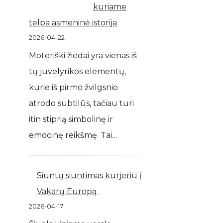
kuriame
telpa asmeninė istorija
2026-04-22
Moteriški žiedai yra vienas iš
tų juvelyrikos elementų,
kurie iš pirmo žvilgsnio
atrodo subtilūs, tačiau turi
itin stiprią simbolinę ir
emocinę reikšmę. Tai…
Siuntų siuntimas kurjeriu į
Vakarų Europą
2026-04-17