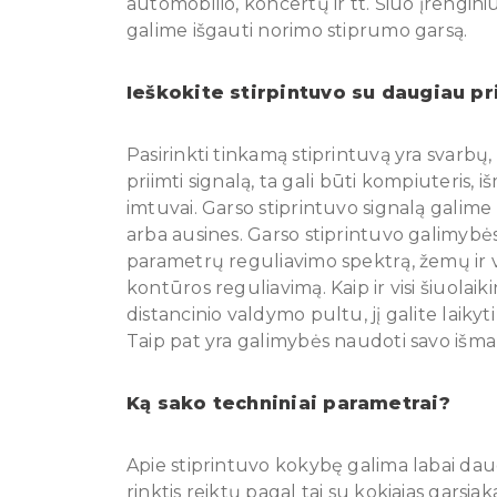
automobilio, koncertų ir tt. Šiuo įrengi
galime išgauti norimo stiprumo garsą.
Ieškokite stirpintuvo su daugiau p
Pasirinkti tinkamą stiprintuvą yra svarbų,
priimti signalą, ta gali būti kompiuteris, i
imtuvai. Garso stiprintuvo signalą galime 
arba ausines. Garso stiprintuvo galimybės 
parametrų reguliavimo spektrą, žemų ir v
kontūros reguliavimą. Kaip ir visi šiuolaiki
distancinio valdymo pultu, jį galite laikyt
Taip pat yra galimybės naudoti savo išma
Ką sako techniniai parametrai?
Apie stiprintuvo kokybę galima labai daug 
rinktis reiktų pagal tai su kokiaias garsia