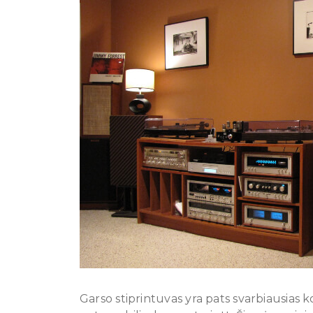
Garso stiprintuvas yra pats svarbiausias