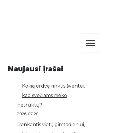
Naujausi įrašai
Kokią erdvę rinktis šventei,
kad svečiams nieko
netrūktų?
2026-07-28
Renkantis vietą gimtadieniui,