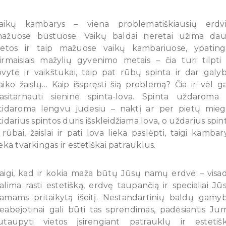
aikų kambarys – viena problematiškiausių erdv
ažuose būstuose. Vaikų baldai neretai užima da
ietos ir taip mažuose vaikų kambariuose, ypating
irmaisiais mažylių gyvenimo metais – čia turi tilpti 
ovytė ir vaikštukai, taip pat rūbų spinta ir dar galy
aiko žaislų… Kaip išspręsti šią problemą? Čia ir vėl ga
asitarnauti sieninė spinta-lova. Spinta uždaroma 
tidaroma lengvu judesiu – naktį ar per pietų mieg
tidarius spintos duris išskleidžiama lova, o uždarius spin
 rūbai, žaislai ir pati lova lieka paslėpti, taigi kambar
ieka tvarkingas ir estetiškai patrauklus.
aigi, kad ir kokia maža būtų Jūsų namų erdvė – visa
alima rasti estetišką, erdvę taupančią ir specialiai Jū
amams pritaikytą išeitį. Nestandartinių baldų gamy
eabejotinai gali būti tas sprendimas, padėsiantis Ju
utaupyti vietos įsirengiant patrauklų ir estetiš