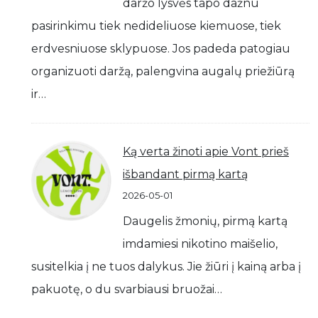
daržo lysvės tapo dažnu
pasirinkimu tiek nedideliuose kiemuose, tiek
erdvesniuose sklypuose. Jos padeda patogiau
organizuoti daržą, palengvina augalų priežiūrą
ir…
Ką verta žinoti apie Vont prieš
išbandant pirmą kartą
2026-05-01
Daugelis žmonių, pirmą kartą
imdamiesi nikotino maišelio,
susitelkia į ne tuos dalykus. Jie žiūri į kainą arba į
pakuotę, o du svarbiausi bruožai…