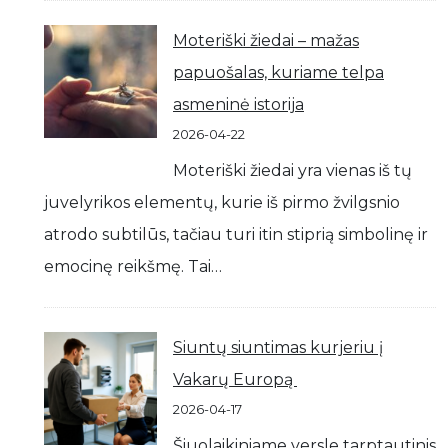
Moteriški žiedai – mažas
papuošalas, kuriame telpa
asmeninė istorija
2026-04-22
Moteriški žiedai yra vienas iš tų
juvelyrikos elementų, kurie iš pirmo žvilgsnio
atrodo subtilūs, tačiau turi itin stiprią simbolinę ir
emocinę reikšmę. Tai…
Siuntų siuntimas kurjeriu į
Vakarų Europą
2026-04-17
Šiuolaikiniame versle tarptautinis