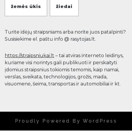
žemės ūkis
žiedai
Turite idėjų straipsniams arba norite juos patalpinti?
Susisiekime el. paštu info @ rasytojas.lt.
https://straipsniukai.lt
– tai atviras interneto leidinys,
kuriame visi norintys gali publikuoti ir perskaityti
įdomius straipsnius tokiomis temomis, kaip namai,
verslas, sveikata, technologijos, grožis, mada,
visuomenė, šeima, transportas ir automobiliai ir kt.
Proudly Powered By WordPress