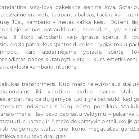
tandartinę sofą-lovą pakeiskite sienine lova. Sofa-lo
au savaime yra vietą taupantis baldas, tačiau kai ji uži
usę Jūsų kambario – metas kažką keisti. Būtent šio
ituacijoje vienas patraukliausių sprendimų yra sieni
ova. Iš šono atrodanti kaip įprasta spinta, ši lo
šsiskleidžia patraukus spintos dureles – lygiai tokiu pač
rincipu, kaip atidarinėjame yprastą spintą. To
prendimas padės sutaupyti vietą ir kurs estetiškesnį 
atrauklesni kambario interjerą.
taliukas transformeris. Nuo mažo televizoriaus staliu
žkandžiams iki vidutinio dydžio darbo stalo
estandartinių baldų gamyba tuo ir yra patraukli, kad ga
atenkinti individualius Jūsų būsto poreikius. Staliuk
ransformeriai žavi savo paprastu valdymu – pakanka t
atraukti jo kampą ir iš mažo dekoratyvinio staliuko jis ga
irsti valgomojo stalu, prie kurio mėgausitės gardžia
atiekalais su savo draugais.