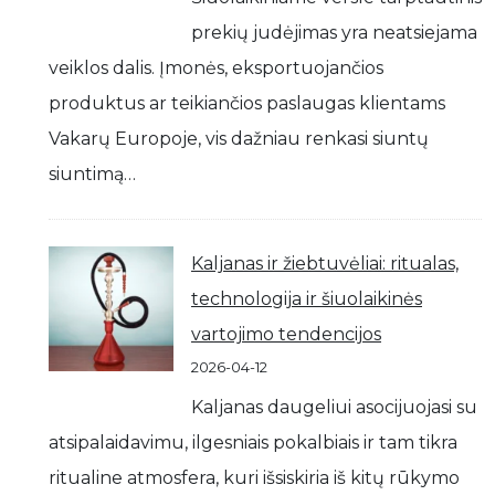
prekių judėjimas yra neatsiejama
veiklos dalis. Įmonės, eksportuojančios
produktus ar teikiančios paslaugas klientams
Vakarų Europoje, vis dažniau renkasi siuntų
siuntimą…
Kaljanas ir žiebtuvėliai: ritualas,
technologija ir šiuolaikinės
vartojimo tendencijos
2026-04-12
Kaljanas daugeliui asocijuojasi su
atsipalaidavimu, ilgesniais pokalbiais ir tam tikra
ritualine atmosfera, kuri išsiskiria iš kitų rūkymo