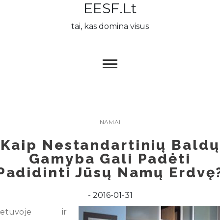
EESF.lt
Skip
to
tai, kas domina visus
content
NAMAI
Kaip Nestandartinių Baldų
Gamyba Gali Padėti
Padidinti Jūsų Namų Erdvę
2016-01-31
Lietuvoje ir