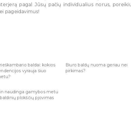
nterjerą pagal Jūsų pačių individualius norus, poreiki
ei pageidavimus!
rieškambario baldai: kokios
Biuro baldų nuoma geriau nei
endencijos vyrauja šiuo
pirkimas?
etu?
tin naudinga gamybos metu
 baldinių plokščių pjovimas