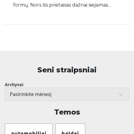
formų. Nors šis prietaisas dažnai siejamas…
Seni straipsniai
Archyvai
Temos
automobiliai
baldai