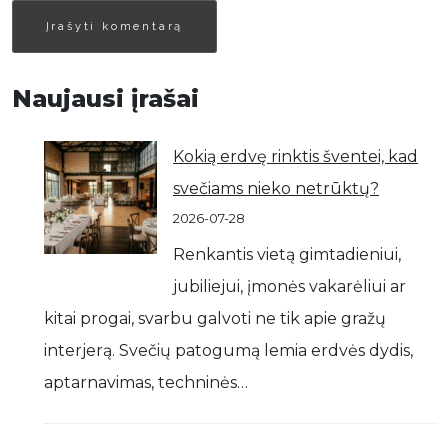
Naujausi įrašai
Kokią erdvę rinktis šventei, kad
svečiams nieko netrūktų?
2026-07-28
Renkantis vietą gimtadieniui,
jubiliejui, įmonės vakarėliui ar
kitai progai, svarbu galvoti ne tik apie gražų
interjerą. Svečių patogumą lemia erdvės dydis,
aptarnavimas, techninės…