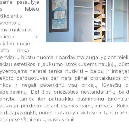
isame pasaulyje
vis labiau
yškėjantis
yventojų
ndividualizmas
paliečia ir
ekilnojamojo
urto rinką –
ienviečių būstų nuoma ir pardavimai auga lyg ant mieli
ačiau estetikos ir jaukumo ištroškusiems naujųjų būs
yventojams neretai tenka nusivilti – baldų ir interje
ekoro parduotuvės dar nėra pilnai prisitaikiusios pr
inkos ir negali patenkinti visų pirkėjų lūkesčių b
ageidavimų. Dėl šios priežasties nestandartinių bal
amyba tampa itin patraukliu pasirinkimu įsirengia
aujas ar perdekoruojant esamas namų erdves.
Koki
aldus pasirinkti
, norint sutaupyti vietose ir taip mažo
atalpose? Štai mūsų pasiūlymai!