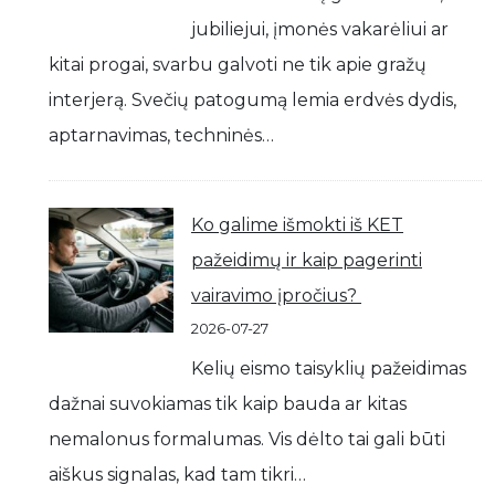
jubiliejui, įmonės vakarėliui ar
kitai progai, svarbu galvoti ne tik apie gražų
interjerą. Svečių patogumą lemia erdvės dydis,
aptarnavimas, techninės…
Ko galime išmokti iš KET
pažeidimų ir kaip pagerinti
vairavimo įpročius?
2026-07-27
Kelių eismo taisyklių pažeidimas
dažnai suvokiamas tik kaip bauda ar kitas
nemalonus formalumas. Vis dėlto tai gali būti
aiškus signalas, kad tam tikri…