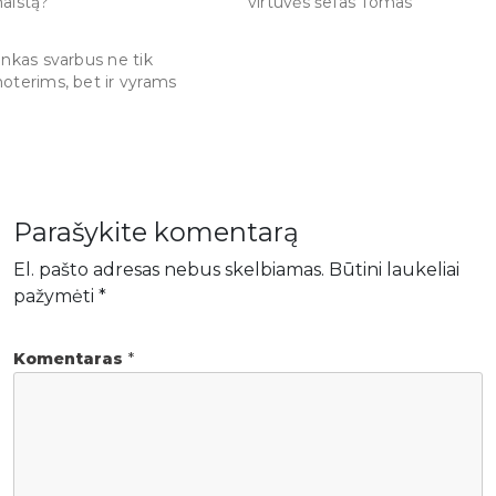
aistą?
virtuvės šefas Tomas
inkas svarbus ne tik
oterims, bet ir vyrams
Parašykite komentarą
El. pašto adresas nebus skelbiamas.
Būtini laukeliai
pažymėti
*
Komentaras
*