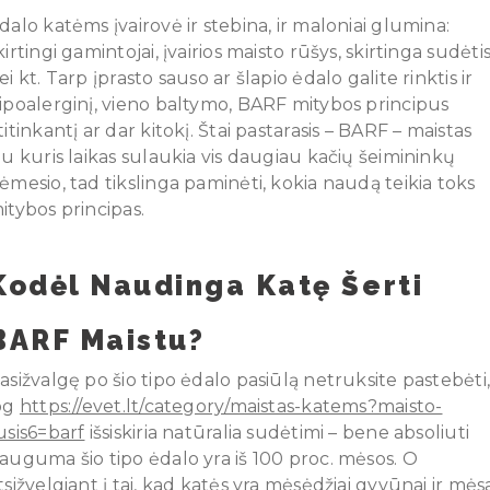
dalo katėms įvairovė ir stebina, ir maloniai glumina:
kirtingi gamintojai, įvairios maisto rūšys, skirtinga sudėti
ei kt. Tarp įprasto sauso ar šlapio ėdalo galite rinktis ir
ipoalerginį, vieno baltymo, BARF mitybos principus
titinkantį ar dar kitokį. Štai pastarasis – BARF – maistas
au kuris laikas sulaukia vis daugiau kačių šeimininkų
ėmesio, tad tikslinga paminėti, kokia naudą teikia toks
itybos principas.
Kodėl Naudinga Katę Šerti
BARF Maistu?
asižvalgę po šio tipo ėdalo pasiūlą netruksite pastebėti
og
https://evet.lt/category/maistas-katems?maisto-
usis6=barf
išsiskiria natūralia sudėtimi – bene absoliuti
auguma šio tipo ėdalo yra iš 100 proc. mėsos. O
tsižvelgiant į tai, kad katės yra mėsėdžiai gyvūnai ir mės