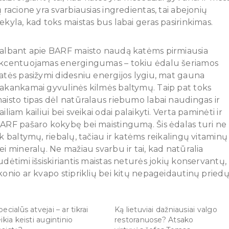
ų racione yra svarbiausias ingredientas, tai abejonių
ekyla, kad toks maistas bus labai geras pasirinkimas.
albant apie BARF maisto naudą katėms pirmiausia
kcentuojamas energingumas – tokiu ėdalu šeriamos
atės pasižymi didesniu energijos lygiu, mat gauna
akankamai gyvulinės kilmės baltymų. Taip pat toks
aisto tipas dėl natūralaus riebumo labai naudingas ir
ailiam kailiui bei sveikai odai palaikyti. Verta paminėti ir
ARF pašaro kokybę bei maistingumą. Šis ėdalas turi ne
ik baltymų, riebalų, tačiau ir katėms reikalingų vitaminų
ei mineralų. Ne mažiau svarbu ir tai, kad natūralia
udėtimi išsiskiriantis maistas neturės jokių konservantų,
konio ar kvapo stipriklių bei kitų nepageidautinų priedų
pecialūs atvejai – ar tikrai
Ką lietuviai dažniausiai valgo
eikia keisti augintinio
restoranuose? Atsako