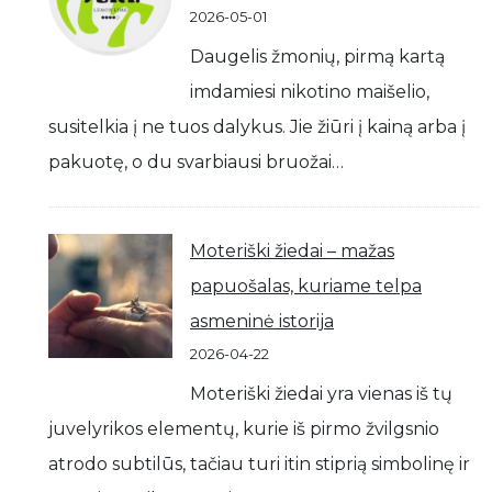
2026-05-01
Daugelis žmonių, pirmą kartą
imdamiesi nikotino maišelio,
susitelkia į ne tuos dalykus. Jie žiūri į kainą arba į
pakuotę, o du svarbiausi bruožai…
Moteriški žiedai – mažas
papuošalas, kuriame telpa
asmeninė istorija
2026-04-22
Moteriški žiedai yra vienas iš tų
juvelyrikos elementų, kurie iš pirmo žvilgsnio
atrodo subtilūs, tačiau turi itin stiprią simbolinę ir