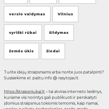
verslo valdymas
Vilnius
vyriški rūbai
šildymas
žemės ūkis
žiedai
Turite idėjų straipsniams arba norite juos patalpinti?
Susisiekime el. paštu info @ rasytojas.lt.
https://straipsniukai.lt
– tai atviras interneto leidinys,
kuriame visi norintys gali publikuoti ir perskaityti
įdomius straipsnius tokiomis temomis, kaip namai,