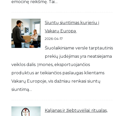
emocinę reikšmę. Tai…
Siuntų siuntimas kurjeriu į
Vakarų Europą
2026-04-17
Šiuolaikiniame versle tarptautinis
prekių judėjimas yra neatsiejama
veiklos dalis. Įmonės, eksportuojančios
produktus ar teikiančios paslaugas klientams
Vakarų Europoje, vis dažniau renkasi siuntų
siuntimą…
Kaljanas ir žiebtuvėliai: ritualas,