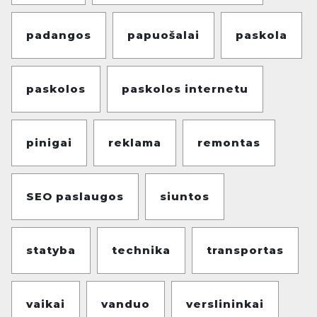
padangos
papuošalai
paskola
paskolos
paskolos internetu
pinigai
reklama
remontas
SEO paslaugos
siuntos
statyba
technika
transportas
vaikai
vanduo
verslininkai