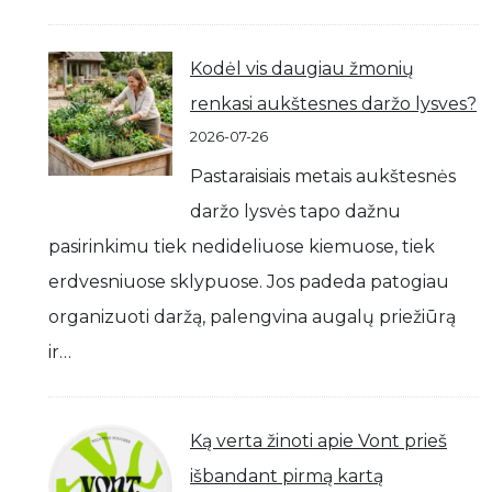
Kodėl vis daugiau žmonių
renkasi aukštesnes daržo lysves?
2026-07-26
Pastaraisiais metais aukštesnės
daržo lysvės tapo dažnu
pasirinkimu tiek nedideliuose kiemuose, tiek
erdvesniuose sklypuose. Jos padeda patogiau
organizuoti daržą, palengvina augalų priežiūrą
ir…
Ką verta žinoti apie Vont prieš
išbandant pirmą kartą