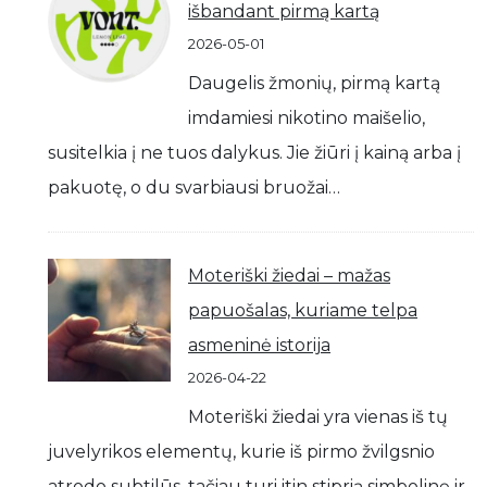
išbandant pirmą kartą
2026-05-01
Daugelis žmonių, pirmą kartą
imdamiesi nikotino maišelio,
susitelkia į ne tuos dalykus. Jie žiūri į kainą arba į
pakuotę, o du svarbiausi bruožai…
Moteriški žiedai – mažas
papuošalas, kuriame telpa
asmeninė istorija
2026-04-22
Moteriški žiedai yra vienas iš tų
juvelyrikos elementų, kurie iš pirmo žvilgsnio
atrodo subtilūs, tačiau turi itin stiprią simbolinę ir