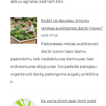
aiškus signalas, kad tam tikri…
Kodėl vis daugiau žmonių
renkasi aukštesnes daržo lysves?
2026-07-26
Pastaraisiais metais aukštesnės
daržo lysvės tapo dažnu
pasirinkimu tiek nedideliuose kiemuose, tiek
erdvesniuose sklypuose. Jos padeda patogiau
organizuoti daržą, palengvina augalų priežiūrą
ir…
Ką verta žinoti apie Vont prieš