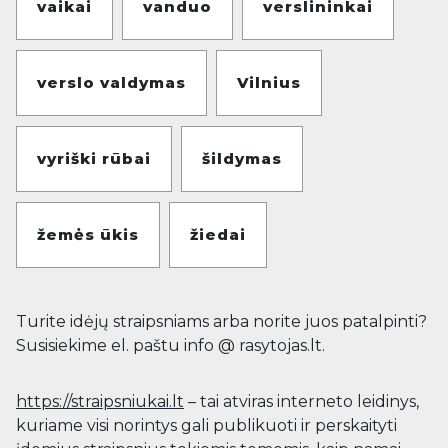
vaikai
vanduo
verslininkai
verslo valdymas
Vilnius
vyriški rūbai
šildymas
žemės ūkis
žiedai
Turite idėjų straipsniams arba norite juos patalpinti?
Susisiekime el. paštu info @ rasytojas.lt.
https://straipsniukai.lt
– tai atviras interneto leidinys,
kuriame visi norintys gali publikuoti ir perskaityti