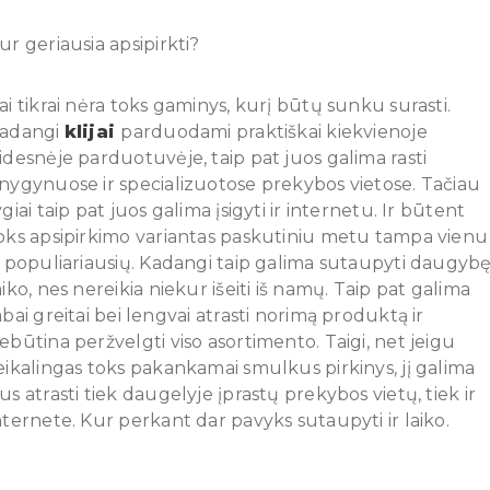
ur geriausia apsipirkti?
ai tikrai nėra toks gaminys, kurį būtų sunku surasti.
adangi
klijai
parduodami praktiškai kiekvienoje
idesnėje parduotuvėje, taip pat juos galima rasti
nygynuose ir specializuotose prekybos vietose. Tačiau
ygiai taip pat juos galima įsigyti ir internetu. Ir būtent
oks apsipirkimo variantas paskutiniu metu tampa vienu
š populiariausių. Kadangi taip galima sutaupyti daugyb
aiko, nes nereikia niekur išeiti iš namų. Taip pat galima
abai greitai bei lengvai atrasti norimą produktą ir
ebūtina peržvelgti viso asortimento. Taigi, net jeigu
eikalingas toks pakankamai smulkus pirkinys, jį galima
us atrasti tiek daugelyje įprastų prekybos vietų, tiek ir
nternete. Kur perkant dar pavyks sutaupyti ir laiko.