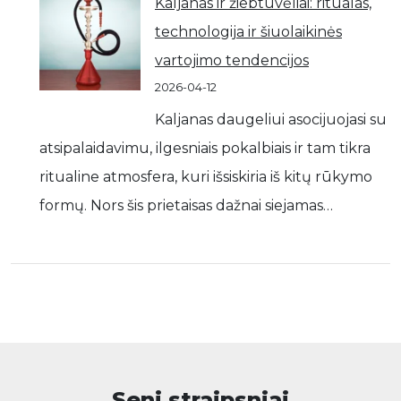
Kaljanas ir žiebtuvėliai: ritualas,
technologija ir šiuolaikinės
vartojimo tendencijos
2026-04-12
Kaljanas daugeliui asocijuojasi su
atsipalaidavimu, ilgesniais pokalbiais ir tam tikra
ritualine atmosfera, kuri išsiskiria iš kitų rūkymo
formų. Nors šis prietaisas dažnai siejamas…
Seni straipsniai