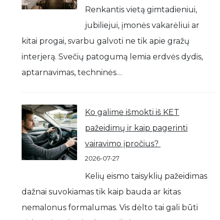
Renkantis vietą gimtadieniui,
jubiliejui, įmonės vakarėliui ar
kitai progai, svarbu galvoti ne tik apie gražų
interjerą. Svečių patogumą lemia erdvės dydis,
aptarnavimas, techninės…
Ko galime išmokti iš KET
pažeidimų ir kaip pagerinti
vairavimo įpročius?
2026-07-27
Kelių eismo taisyklių pažeidimas
dažnai suvokiamas tik kaip bauda ar kitas
nemalonus formalumas. Vis dėlto tai gali būti