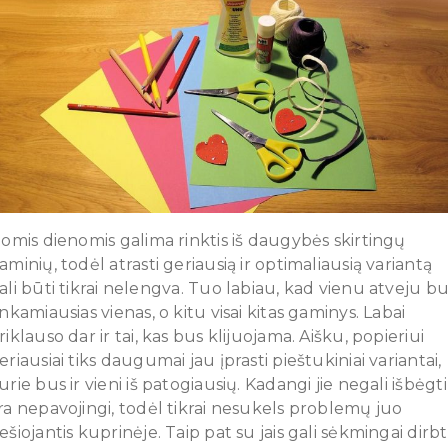
iomis dienomis galima rinktis iš daugybės skirtingų
aminių, todėl atrasti geriausią ir optimaliausią variantą
ali būti tikrai nelengva. Tuo labiau, kad vienu atveju b
inkamiausias vienas, o kitu visai kitas gaminys. Labai
riklauso dar ir tai, kas bus klijuojama. Aišku, popieriui
eriausiai tiks daugumai jau įprasti pieštukiniai variantai,
urie bus ir vieni iš patogiausių. Kadangi jie negali išbėgti
ra nepavojingi, todėl tikrai nesukels problemų juo
ešiojantis kuprinėje. Taip pat su jais gali sėkmingai dirbt