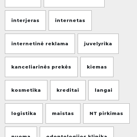
interjeras
internetas
internetinė reklama
juvelyrika
kanceliarinės prekės
kiemas
kosmetika
kreditai
langai
logistika
maistas
NT pirkimas
nuoma
odontologijos klinika