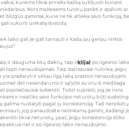
r vaikai, kuriems tikrai prireiks kažką suklijuoti kuriant
ankdarbius. Nors mažiesiems turėtų patikti ir spalvoti ar
et blizgūs gaminiai, kurie ne tik atlieka savo funkciją, b
r gali sukurti unikalią išvaizdą.
iek laiko gali jie gali tarnauti ir kada jau geriau rinktis
aujus?
aip ir dauguma kitų daiktų, taip ir
klijai
po ilgesnio laik
ali tapti nenaudojamais. Taip dažniausiai nutinka, jeigu
ie yra pradaryti ir vėliau ilgą laiką prastovi nenaudojami.
uomet dėl nesandarumo ir sąlyčio su oru ši medžiaga
ali paprasčiausiai sukietėti. Todėl suprasti, jog jie nėra
inkami ir neatliks savo funkcijos neturėtų būti sudėting
ą galima nustatyti pagal jų konsistenciją. Tad nereikėtų
erimauti, jog panaudosite netinkamą gaminį, kadangi ji
akenkti tikrai neturėtų, ypač, jeigu konsistencija išliko
epakitusi net ir po ilgesnio laiko nenaudojimo.