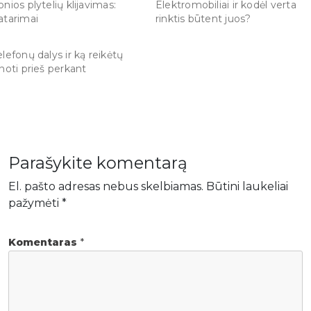
onios plytelių klijavimas:
Elektromobiliai ir kodėl verta
atarimai
rinktis būtent juos?
elefonų dalys ir ką reikėtų
inoti prieš perkant
Parašykite komentarą
El. pašto adresas nebus skelbiamas.
Būtini laukeliai
pažymėti
*
Komentaras
*