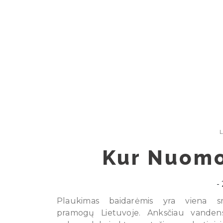
Skip
to
content
L
Kur Nuomo
Plaukimas baidarėmis yra viena sm
pramogų Lietuvoje. Anksčiau vanden