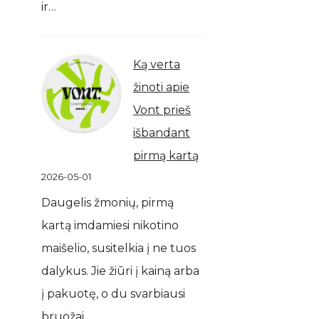
ir…
Ką verta
žinoti apie
Vont prieš
išbandant
pirmą kartą
2026-05-01
Daugelis žmonių, pirmą
kartą imdamiesi nikotino
maišelio, susitelkia į ne tuos
dalykus. Jie žiūri į kainą arba
į pakuotę, o du svarbiausi
bruožai…