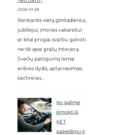
netrūktų?
2026-07-28
Renkantis vietą gimtadieniui,
jubiliejui, įmonės vakarėliui
ar kitai progai, svarbu galvoti
ne tik apie gražų interjerą.
Svečių patogumą lemia
erdvės dydis, aptarnavimas,
techninės…
Ko galime
išmokti iš
KET
pažeidimų ir