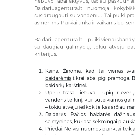
nebuvo labai aktyvus, tačiau paskutiniais m
Baidariuagentura.lt nuomoja kokybiš
susidraugauti su vandeniu. Tai puiki pr
asmenims. Puikiai tinka ir vaikams bei sen
Baidariuagentura.lt – puiki viena išbandyt
su daugiau galimybių, tokiu atveju p
kriterijus.
Kaina. Žinoma, kad tai vienas svar
baidarėmis
tikrai labai pigi pramoga.
baidarių karštinei.
Upė ir trasa. Lietuva – upių ir ežerų
vandens telkinį, kur suteikiamos gali
– tokiu atveju ieškokite kas arčiau na
Baidarės. Pačios baidarės dažniaus
šeimynines, kuriose sėkmingai plaukia
Priedai. Ne visi nuomos punktai teiki