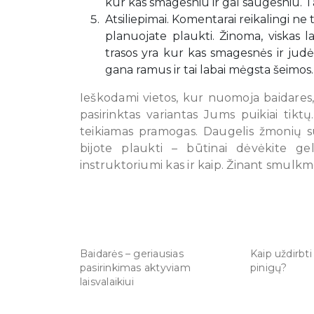
kur kas smagesniu ir gal saugesniu. Ta
Atsiliepimai. Komentarai reikalingi ne
planuojate plaukti. Žinoma, viskas la
trasos yra kur kas smagesnės ir judė
gana ramus ir tai labai mėgsta šeimos.
Ieškodami vietos, kur nuomoja baidares,
pasirinktas variantas Jums puikiai tiktų
teikiamas pramogas. Daugelis žmonių sut
bijote plaukti – būtinai dėvėkite ge
instruktoriumi kas ir kaip. Žinant smulkm
Baidarės – geriausias
Kaip uždirbt
pasirinkimas aktyviam
pinigų?
laisvalaikiui