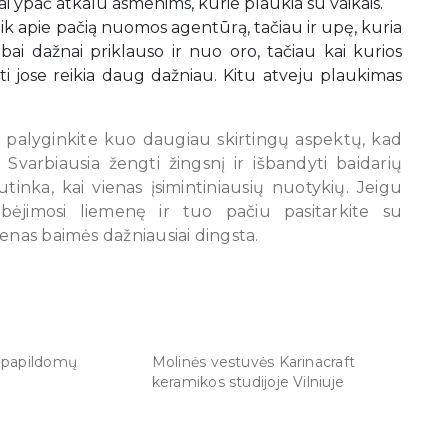
i ypač atkalu asmenims, kurie plaukia su vaikais.
 tik apie pačią nuomos agentūrą, tačiau ir upę, kuria
bai dažnai priklauso ir nuo oro, tačiau kai kurios
ti jose reikia daug dažniau. Kitu atveju plaukimas
 palyginkite kuo daugiau skirtingų aspektų, kad
. Svarbiausia žengti žingsnį ir išbandyti baidarių
inka, kai vienas įsimintiniausių nuotykių. Jeigu
lbėjimosi liemenę ir tuo pačiu pasitarkite su
enas baimės dažniausiai dingsta.
i papildomų
Molinės vestuvės Karinacraft
keramikos studijoje Vilniuje