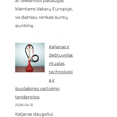
ar teikiančios paslaugas
klientams Vakarų Europoje,
vis dažniau renkasi siuntų
siuntimą…
Kaljanas ir
žiebtuvėliai:
ritualas,
technologij
a ir
šiuolaikinės vartojimo
tendencijos
2026-04-12
Kaljanas daugeliui