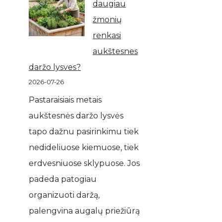
daugiau
žmonių
renkasi
aukštesnes
daržo lysves?
2026-07-26
Pastaraisiais metais
aukštesnės daržo lysvės
tapo dažnu pasirinkimu tiek
nedideliuose kiemuose, tiek
erdvesniuose sklypuose. Jos
padeda patogiau
organizuoti daržą,
palengvina augalų priežiūrą