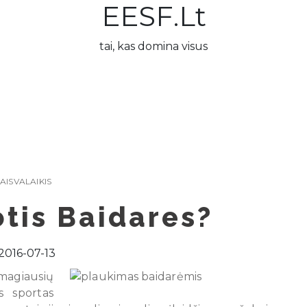
EESF.lt
tai, kas domina visus
AISVALAIKIS
tis Baidares?
2016-07-13
agiausių
s sportas