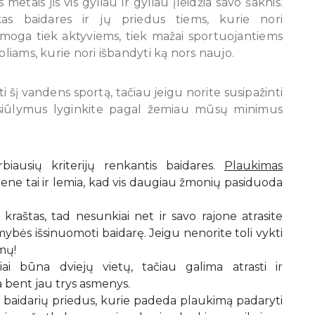
etais jis vis gyliau ir gyliau įleidžia savo šaknis.
kas baidares ir jų priedus tiems, kurie nori
amoga tiek aktyviems, tiek mažai sportuojantiems
oliams, kurie nori išbandyti ką nors naujo.
i šį vandens sportą, tačiau jeigu norite susipažinti
asiūlymus lyginkite pagal žemiau mūsų minimus
biausių kriterijų renkantis baidares.
Plaukimas
 Bene tai ir lemia, kad vis daugiau žmonių pasiduoda
 kraštas, tad nesunkiai net ir savo rajone atrasite
mybės išsinuomoti baidarę. Jeigu nenorite toli vykti
mų!
iai būna dviejų vietų, tačiau galima atrasti ir
 bent jau trys asmenys.
a baidarių priedus, kurie padeda plaukimą padaryti