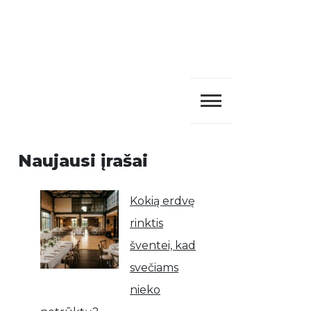
Naujausi įrašai
Kokią erdvę
rinktis
šventei, kad
svečiams
nieko