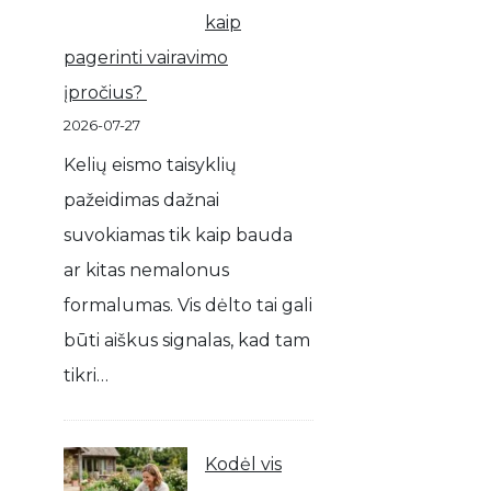
kaip
pagerinti vairavimo
įpročius?
2026-07-27
Kelių eismo taisyklių
pažeidimas dažnai
suvokiamas tik kaip bauda
ar kitas nemalonus
formalumas. Vis dėlto tai gali
būti aiškus signalas, kad tam
tikri…
Kodėl vis