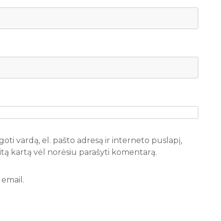
oti vardą, el. pašto adresą ir interneto puslapį,
 kitą kartą vėl norėsiu parašyti komentarą.
email.