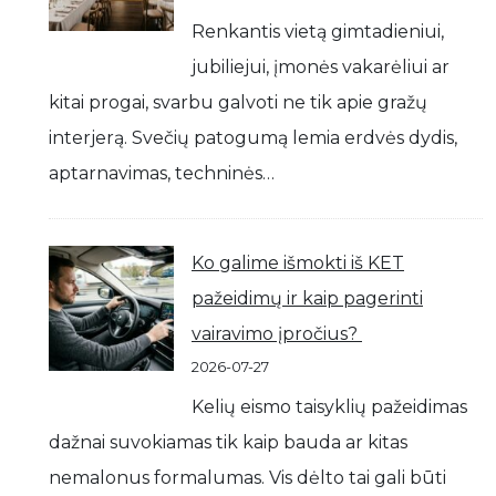
Renkantis vietą gimtadieniui,
jubiliejui, įmonės vakarėliui ar
kitai progai, svarbu galvoti ne tik apie gražų
interjerą. Svečių patogumą lemia erdvės dydis,
aptarnavimas, techninės…
Ko galime išmokti iš KET
pažeidimų ir kaip pagerinti
vairavimo įpročius?
2026-07-27
Kelių eismo taisyklių pažeidimas
dažnai suvokiamas tik kaip bauda ar kitas
nemalonus formalumas. Vis dėlto tai gali būti