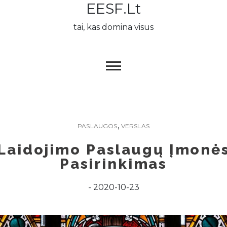
EESF.lt
Skip
to
tai, kas domina visus
content
,
PASLAUGOS
VERSLAS
Laidojimo Paslaugų Įmonė
Pasirinkimas
2020-10-23