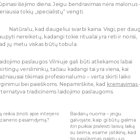
ūpinasi išėjimo diena. Jeigu bendravimas nėra malonus 
eriausia tokių „specialistų“ vengti.
 Natūralu, kad daugeliui svarbi kaina. Visgi, per dau
aupyti nereikėtų, kadangi tokie ritualai yra reti ir norisi,
ad jų metu viskas būtų tobula.
aidojimo paslaugos Vilniuje gali būti atliekamos labai
kirtingų verslininkų, tačiau kadangi tai yra viena, kai
ažniausiai tikimasi profesionalumo – verta skirti laiko
yginimui bei paieškoms. Nepamirškite, kad
kremavimas
lternatyva tradicinėms laidojimo paslaugoms.
ą reikia žinoti apie interjero
Baidarių nuoma – jeigu
izainerio pasamdymą?
galvojate, kaip gi būtų galima
itin puikiai praleisti laisvą laiką
su šeima, esame įsitikinę, kad
šis pasiūlymas galėtų jus