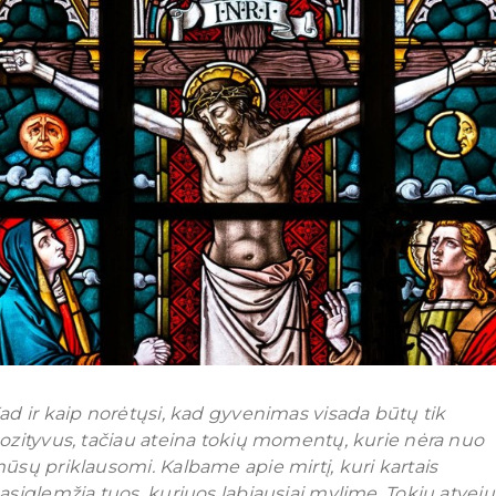
ad ir kaip norėtųsi, kad gyvenimas visada būtų tik
ozityvus, tačiau ateina tokių momentų, kurie nėra nuo
ūsų priklausomi. Kalbame apie mirtį, kuri kartais
asiglemžia tuos, kuriuos labiausiai mylime. Tokiu atveju