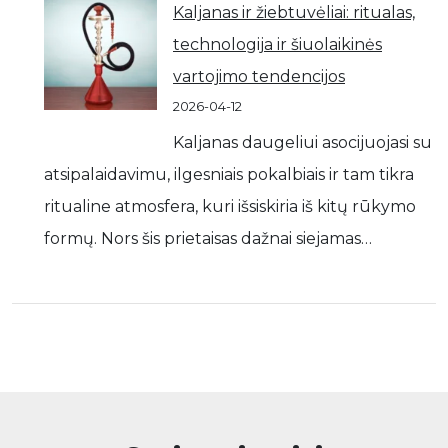
Kaljanas ir žiebtuvėliai: ritualas,
technologija ir šiuolaikinės
vartojimo tendencijos
2026-04-12
Kaljanas daugeliui asocijuojasi su
atsipalaidavimu, ilgesniais pokalbiais ir tam tikra
ritualine atmosfera, kuri išsiskiria iš kitų rūkymo
formų. Nors šis prietaisas dažnai siejamas…