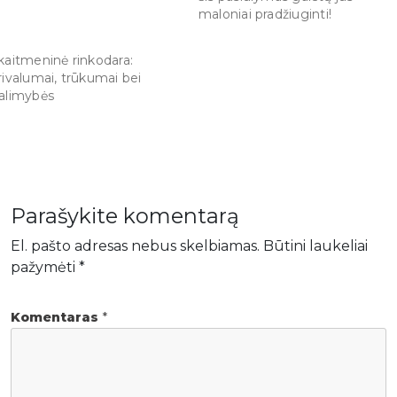
maloniai pradžiuginti!
kaitmeninė rinkodara:
rivalumai, trūkumai bei
alimybės
Parašykite komentarą
El. pašto adresas nebus skelbiamas.
Būtini laukeliai
pažymėti
*
Komentaras
*