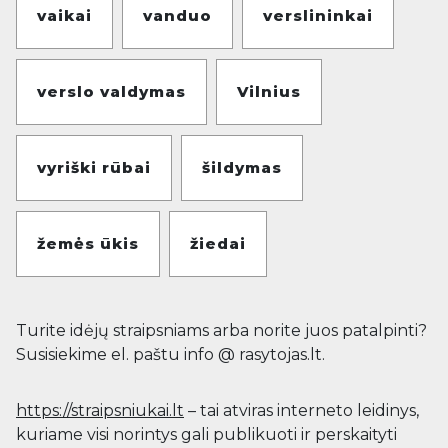
vaikai
vanduo
verslininkai
verslo valdymas
Vilnius
vyriški rūbai
šildymas
žemės ūkis
žiedai
Turite idėjų straipsniams arba norite juos patalpinti?
Susisiekime el. paštu info @ rasytojas.lt.
https://straipsniukai.lt
– tai atviras interneto leidinys,
kuriame visi norintys gali publikuoti ir perskaityti