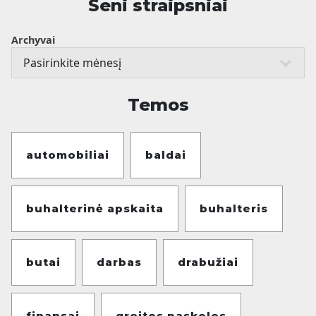
Seni straipsniai
Archyvai
Temos
automobiliai
baldai
buhalterinė apskaita
buhalteris
butai
darbas
drabužiai
finansai
greitos paskolos