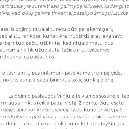
varbiausia yra suteikti sau galimybę išliūdėti, kadangi t
eikia, kad būtų galima tinkamai pasakyti žmogui „sudie“
iesa, laidojimo ritualai turėtų būti paliekami gerų
pecialistų rankose, kurie tikrai nuoširdžiai atlieka savo
arbą ir tuo pačiu užtikrina, kad ritualo metu bus
aunama ne tik užuojauta, tačiau ir suteikiamos
rofesionalios paslaugos.
reitesniam jų pasirinkimui – pateiksime trumpą gidą,
urio tikslas rasti pagalbininkus tokią sunkią dieną.
·
Laidojimo paslaugos Vilniuje
teikiamos sostinėje, ta
irmiausia rinktis reikia pagal vietą. Žinoma, jeigu esate
irdėjęs apie konkrečius specialistus, kurie teikia ypač
eros kokybės paslaugas – tokiu atveju jomis ir siūlome
audotis. Tačiau dažnai tenka sumokėti už atvykimą iki