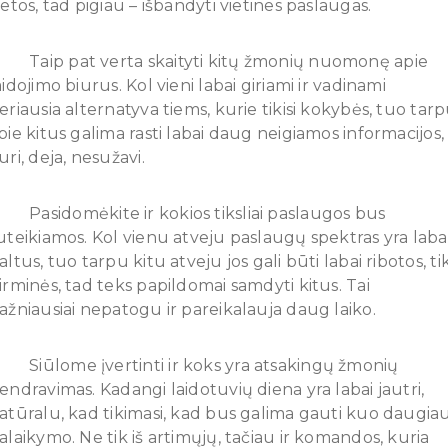
ietos, tad pigiau – išbandyti vietines paslaugas.
 Taip pat verta skaityti kitų žmonių nuomonę apie
aidojimo biurus. Kol vieni labai giriami ir vadinami
eriausia alternatyva tiems, kurie tikisi kokybės, tuo tar
pie kitus galima rasti labai daug neigiamos informacijos,
uri, deja, nesužavi.
 Pasidomėkite ir kokios tiksliai paslaugos bus
uteikiamos. Kol vienu atveju paslaugų spektras yra laba
altus, tuo tarpu kitu atveju jos gali būti labai ribotos, ti
irminės, tad teks papildomai samdyti kitus. Tai
ažniausiai nepatogu ir pareikalauja daug laiko.
 Siūlome įvertinti ir koks yra atsakingų žmonių
endravimas. Kadangi laidotuvių diena yra labai jautri,
atūralu, kad tikimasi, kad bus galima gauti kuo daugia
alaikymo. Ne tik iš artimųjų, tačiau ir komandos, kuria