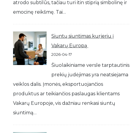
atrodo subtilūs, tačiau turi itin stiprią simbolinę ir
emocinę reikšmę. Tai…
Siuntų siuntimas kurjeriu į
Vakarų Europą
2026-04-17
Šiuolaikiniame versle tarptautinis
prekių judėjimas yra neatsiejama
veiklos dalis. Įmonės, eksportuojančios
produktus ar teikiančios paslaugas klientams
Vakarų Europoje, vis dažniau renkasi siuntų
siuntimą…