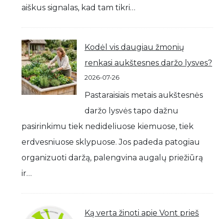
aiškus signalas, kad tam tikri…
Kodėl vis daugiau žmonių
renkasi aukštesnes daržo lysves?
2026-07-26
Pastaraisiais metais aukštesnės
daržo lysvės tapo dažnu
pasirinkimu tiek nedideliuose kiemuose, tiek
erdvesniuose sklypuose. Jos padeda patogiau
organizuoti daržą, palengvina augalų priežiūrą
ir…
Ką verta žinoti apie Vont prieš