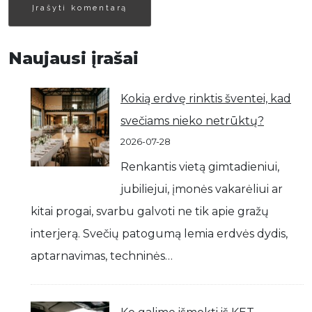
Naujausi įrašai
Kokią erdvę rinktis šventei, kad
svečiams nieko netrūktų?
2026-07-28
Renkantis vietą gimtadieniui,
jubiliejui, įmonės vakarėliui ar
kitai progai, svarbu galvoti ne tik apie gražų
interjerą. Svečių patogumą lemia erdvės dydis,
aptarnavimas, techninės…