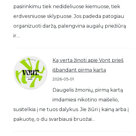
pasirinkimu tiek nedideliuose kiemuose, tiek
erdvesniuose sklypuose. Jos padeda patogiau
organizuoti daržą, palengvina augalų priežiūrą
ir…
Ką verta žinoti apie Vont prieš
išbandant pirmą kartą
2026-05-01
Daugelis žmonių, pirmą kartą
imdamiesi nikotino maišelio,
susitelkia į ne tuos dalykus. Jie žiūri į kainą arba į
pakuotę, o du svarbiausi bruožai…