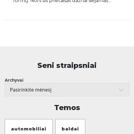
formų. Nors šis prietaisas dažnai siejamas…
Seni straipsniai
Archyvai
Temos
automobiliai
baldai