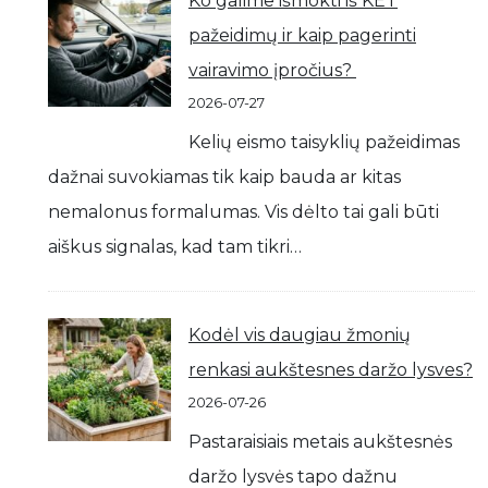
Ko galime išmokti iš KET
pažeidimų ir kaip pagerinti
vairavimo įpročius?
2026-07-27
Kelių eismo taisyklių pažeidimas
dažnai suvokiamas tik kaip bauda ar kitas
nemalonus formalumas. Vis dėlto tai gali būti
aiškus signalas, kad tam tikri…
Kodėl vis daugiau žmonių
renkasi aukštesnes daržo lysves?
2026-07-26
Pastaraisiais metais aukštesnės
daržo lysvės tapo dažnu