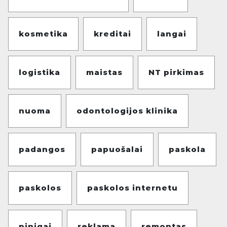
kosmetika
kreditai
langai
logistika
maistas
NT pirkimas
nuoma
odontologijos klinika
padangos
papuošalai
paskola
paskolos
paskolos internetu
pinigai
reklama
remontas