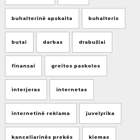
buhalterinė apskaita
buhalteris
butai
darbas
drabužiai
finansai
greitos paskolos
interjeras
internetas
internetinė reklama
juvelyrika
kanceliarinės prekės
kiemas