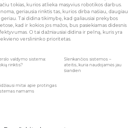
ačiu tokias, kurios atlieka masyvius robotikos darbus.
inoma, geriausia rinktis tas, kurios dirba našiau, daugia
r geriau. Tai didina tikimybę, kad galiausiai prekybos
ietose, kad ir kokios jos mažos, bus pasiekiamas didesnis
fektyvumas. O tai dažniausiai didina ir pelną, kuris yra
iekvieno verslininko prioritetas.
erslo valdymo sistema:
Slenkančios sistemos –
okią rinktis?
ateitis, kuria naudojamės jau
šiandien
idžiausi mitai apie protingas
istemas namams