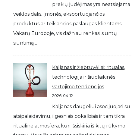
prekių judėjimas yra neatsiejama
veiklos dalis. Įmonės, eksportuojančios
produktus ar teikiančios paslaugas klientams
Vakarų Europoje, vis dažniau renkasi siuntų
siuntimą…
Kaljanas ir žiebtuvėliai: ritualas,
technologija ir šiuolaikinės
vartojimo tendencijos
2026-04-12
Kaljanas daugeliui asocijuojasi su
atsipalaidavimu, ilgesniais pokalbiais ir tam tikra
ritualine atmosfera, kuri išsiskiria iš kitų rūkymo