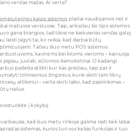
ano verslas mažas. Ar verta?
ompiuterinės kasos sistemos
plačiai naudojamos net ir
abai mažuose versluose. Taip, anksčiau šio tipo sistemos
uvo gana brangios, tad tikrai ne kiekvienas verslas galė
au leisti įsigyti tai, ko reikia, kad darbai būtų
ptimizuojami. Tačiau šiuo metu POS sistemos
arduotuvėms, kavinėms bei kitoms vienoms – kainuoja
is pigiau, juolab, siūlomos išsimokėtinai. O kadangi
arbus padeda atlikti kur kas greičiau, taip pat ir
umatyti tolimesnius žingsnius, kurie skirti tam tikrų
rocesų atlikimui – verta skirti laiko, kad pasirinkimas –
ūtų našus.
nvestuokite į kokybę
varbiausia, kad šiuo metu rinkoje galima rasti tiek labai
aprastas sistemas, kurios turi vos kelias funkcijas ir tuo