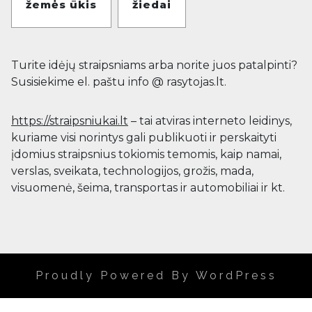
žemės ūkis
žiedai
Turite idėjų straipsniams arba norite juos patalpinti?
Susisiekime el. paštu info @ rasytojas.lt.
https://straipsniukai.lt
– tai atviras interneto leidinys,
kuriame visi norintys gali publikuoti ir perskaityti
įdomius straipsnius tokiomis temomis, kaip namai,
verslas, sveikata, technologijos, grožis, mada,
visuomenė, šeima, transportas ir automobiliai ir kt.
Proudly Powered By WordPress