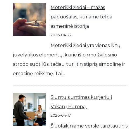
Moteriški žiedai – mažas
papuošalas, kuriame telpa
asmeninė istorija
2026-04-22
Moteriški žiedai yra vienas iš tų
juvelyrikos elementų, kurie iš pirmo žvilgsnio
atrodo subtilūs, tačiau turi itin stiprią simbolinę ir
emocinę reikšmę. Tai…
Siuntų siuntimas kurjeriu į
Vakarų Europą
2026-04-17
Šiuolaikiniame versle tarptautinis