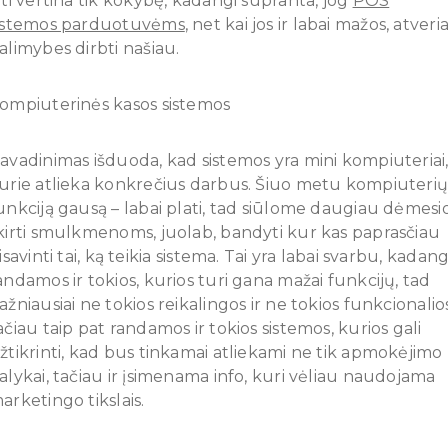
iti vertina tik kokybę, kadangi supranta, jog
POS
istemos parduotuvėms
, net kai jos ir labai mažos, atveri
alimybes dirbti našiau.
ompiuterinės kasos sistemos
avadinimas išduoda, kad sistemos yra mini kompiuteriai
urie atlieka konkrečius darbus. Šiuo metu kompiuteri
unkciją gausą – labai plati, tad siūlome daugiau dėmesi
kirti smulkmenoms, juolab, bandyti kur kas paprasčiau
sisavinti tai, ką teikia sistema. Tai yra labai svarbu, kadang
andamos ir tokios, kurios turi gana mažai funkcijų, tad
ažniausiai ne tokios reikalingos ir ne tokios funkcionalio
ačiau taip pat randamos ir tokios sistemos, kurios gali
žtikrinti, kad bus tinkamai atliekami ne tik apmokėjimo
alykai, tačiau ir įsimenama info, kuri vėliau naudojama
arketingo tikslais.