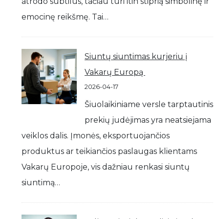
atrodo subtilūs, tačiau turi itin stiprią simbolinę ir
emocinę reikšmę. Tai…
Siuntų siuntimas kurjeriu į
Vakarų Europą
2026-04-17
Šiuolaikiniame versle tarptautinis
prekių judėjimas yra neatsiejama
veiklos dalis. Įmonės, eksportuojančios
produktus ar teikiančios paslaugas klientams
Vakarų Europoje, vis dažniau renkasi siuntų
siuntimą…