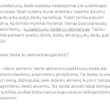
užadėtuvių žiedo paieška neabejotinai yra sudėtingas
rocesas. Ypač vyrams, kurie anksčiau nepirko dovanų
iedo arba patys žiedų nenešioja. Todėl tenka pasukti
alvą, ką išrinkti mylimai moteriai. Vienas populiariausių
asirinkimų –
sužadėtuvių žiedai su deimantais
. Tačiau
rieš perkant svarbu žinoti, kokių skirtingų šių žiedų gali
ūti.
okie žiedai su deimantais gali būti?
 Vieno akmens. Vieno akmens sužadėtuvių žiedai dar
aikomi klasikiniu pasirinkimu piršlyboms. Tai žiedai, kuri
uri vieną, dažniausiai, kiek didesnį akmenį, kuris ir tamp
agrindiniu žiedo akcentu. Šie žiedai atrodo labai stilinga
r subtiliai, puikiai tinka įvairius papuošalus nešiojančiom
oterims.