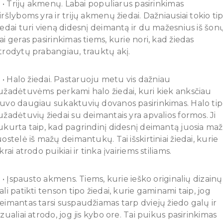
 Trijų akmenų. Labai populiarus pasirinkimas
iršlyboms yra ir trijų akmenų žiedai. Dažniausiai tokio ti
iedai turi vieną didesnį deimantą ir du mažesnius iš šonų
ai geras pasirinkimas tiems, kurie nori, kad žiedas
trodytų prabangiau, trauktų akį.
 Halo žiedai. Pastaruoju metu vis dažniau
užadėtuvėms perkami halo žiedai, kuri kiek anksčiau
uvo daugiau sukaktuvių dovanos pasirinkimas. Halo ti
užadėtuvių žiedai su deimantais yra apvalios formos. Ji
ukurta taip, kad pagrindinį didesnį deimantą juosia ma
uostelė iš mažų deimantukų. Tai išskirtiniai žiedai, kurie
ikrai atrodo puikiai ir tinka įvairiems stiliams.
 Įspausto akmens. Tiems, kurie ieško originalių dizainų
ali patikti tenson tipo žiedai, kurie gaminami taip, jog
eimantas tarsi suspaudžiamas tarp dviejų žiedo galų ir
izualiai atrodo, jog jis kybo ore. Tai puikus pasirinkimas