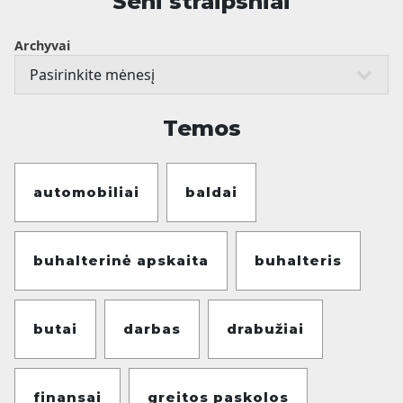
Seni straipsniai
Archyvai
Temos
automobiliai
baldai
buhalterinė apskaita
buhalteris
butai
darbas
drabužiai
finansai
greitos paskolos