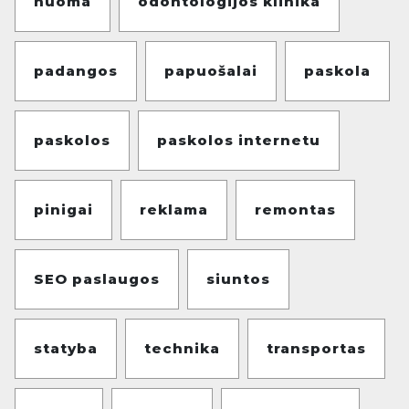
nuoma
odontologijos klinika
padangos
papuošalai
paskola
paskolos
paskolos internetu
pinigai
reklama
remontas
SEO paslaugos
siuntos
statyba
technika
transportas