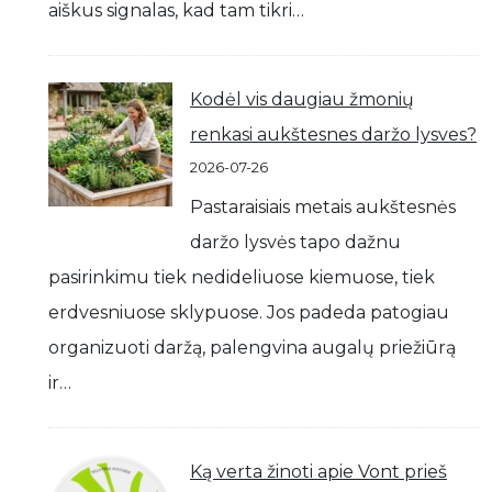
aiškus signalas, kad tam tikri…
Kodėl vis daugiau žmonių
renkasi aukštesnes daržo lysves?
2026-07-26
Pastaraisiais metais aukštesnės
daržo lysvės tapo dažnu
pasirinkimu tiek nedideliuose kiemuose, tiek
erdvesniuose sklypuose. Jos padeda patogiau
organizuoti daržą, palengvina augalų priežiūrą
ir…
Ką verta žinoti apie Vont prieš