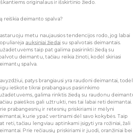
eškantiems originalaus ir išskirtinio žiedo.
ą reiškia deimanto spalva?
astaruoju metu naujausios tendencijos rodo, jog labai
opuliarėja
auksiniai žiedai
su spalvotais deimantais.
užadėtuvėms taip pat galima pasirinkti žiedą su
palvotu deimantu, tačiau reikia žinoti, kodėl skiriasi
eimantų spalva.
avyzdžiui, patys brangiausi yra raudoni deimantai, todėl
eigu ieškote tikrai prabangaus pasirinkimo
užadėtuvėms, galima rinktis žiedą su raudonu deimant
ačiau paieškos gali užtrukti, nes tai labai reti deimantai.
rie prabangesnių ir retesnių priskiriami ir mėlyni
eimantai, kurie ypač vertinami dėl savo kokybės. Taip
at reti, tačiau lengviau aptinkami įsigyti yra rožiniai, žali
eimantai. Prie rečiausių priskiriami ir juodi, oranžiniai bei