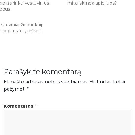
aip išsirinkti vestuvinius
mitai sklinda apie juos?
iedus
estuviniai žiedai: kaip
atogiausia jų ieškoti
Parašykite komentarą
El. pašto adresas nebus skelbiamas.
Būtini laukeliai
pažymėti
*
Komentaras
*