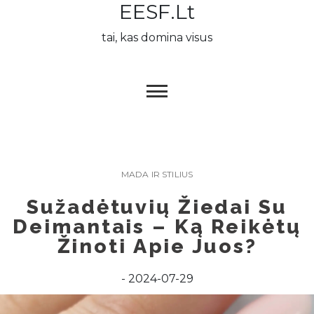
EESF.lt
Skip
to
tai, kas domina visus
content
MADA IR STILIUS
Sužadėtuvių Žiedai Su
Deimantais – Ką Reikėtų
Žinoti Apie Juos?
2024-07-29