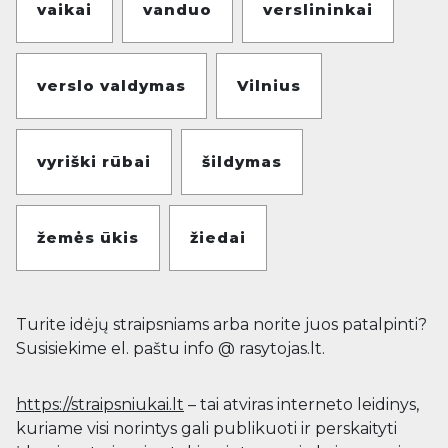
vaikai
vanduo
verslininkai
verslo valdymas
Vilnius
vyriški rūbai
šildymas
žemės ūkis
žiedai
Turite idėjų straipsniams arba norite juos patalpinti?
Susisiekime el. paštu info @ rasytojas.lt.
https://straipsniukai.lt
– tai atviras interneto leidinys,
kuriame visi norintys gali publikuoti ir perskaityti