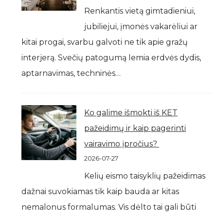
Renkantis vietą gimtadieniui,
jubiliejui, įmonės vakarėliui ar
kitai progai, svarbu galvoti ne tik apie gražų
interjerą. Svečių patogumą lemia erdvės dydis,
aptarnavimas, techninės…
Ko galime išmokti iš KET
pažeidimų ir kaip pagerinti
vairavimo įpročius?
2026-07-27
Kelių eismo taisyklių pažeidimas
dažnai suvokiamas tik kaip bauda ar kitas
nemalonus formalumas. Vis dėlto tai gali būti