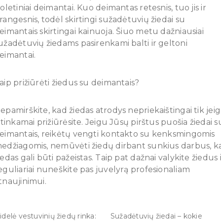
ioletiniai deimantai. Kuo deimantas retesnis, tuo jis ir
rangesnis, todėl skirtingi sužadėtuvių žiedai su
eimantais skirtingai kainuoja. Šiuo metu dažniausiai
užadėtuvių žiedams pasirenkami balti ir geltoni
eimantai.
aip prižiūrėti žiedus su deimantais?
epamirškite, kad žiedas atrodys nepriekaištingai tik jei
į tinkamai prižiūrėsite. Jeigu Jūsų pirštus puošia žiedai s
eimantais, reikėtų vengti kontakto su kenksmingomis
edžiagomis, nemūvėti žiedų dirbant sunkius darbus, ka
iedas gali būti pažeistas. Taip pat dažnai valykite žiedus 
eguliariai nuneškite pas juvelyrą profesionaliam
tnaujinimui.
idelė vestuvinių žiedų rinka:
Sužadėtuvių žiedai – kokie