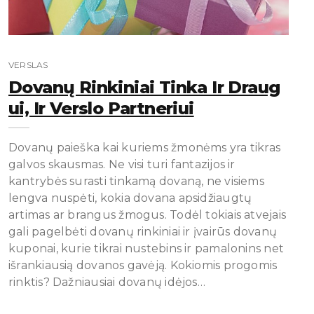
VERSLAS
Dovanų Rinkiniai Tinka Ir Draug
Ui, Ir Verslo Partneriui
Dovanų paieška kai kuriems žmonėms yra tikras
galvos skausmas. Ne visi turi fantazijos ir
kantrybės surasti tinkamą dovaną, ne visiems
lengva nuspėti, kokia dovana apsidžiaugtų
artimas ar brangus žmogus. Todėl tokiais atvejais
gali pagelbėti dovanų rinkiniai ir įvairūs dovanų
kuponai, kurie tikrai nustebins ir pamalonins net
išrankiausią dovanos gavėją. Kokiomis progomis
rinktis? Dažniausiai dovanų idėjos…