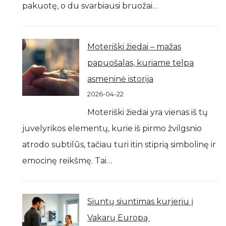
pakuotę, o du svarbiausi bruožai…
Moteriški žiedai – mažas
papuošalas, kuriame telpa
asmeninė istorija
2026-04-22
Moteriški žiedai yra vienas iš tų
juvelyrikos elementų, kurie iš pirmo žvilgsnio
atrodo subtilūs, tačiau turi itin stiprią simbolinę ir
emocinę reikšmę. Tai…
Siuntų siuntimas kurjeriu į
Vakarų Europą