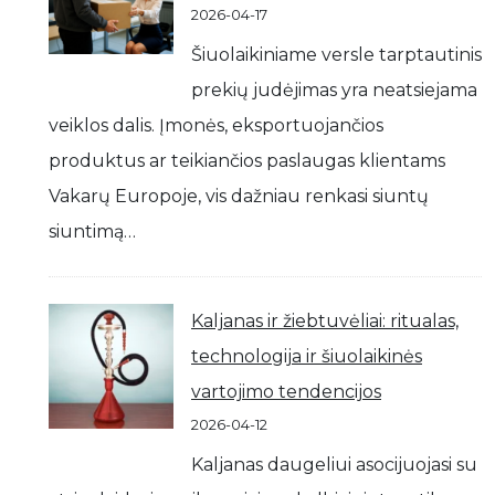
2026-04-17
Šiuolaikiniame versle tarptautinis
prekių judėjimas yra neatsiejama
veiklos dalis. Įmonės, eksportuojančios
produktus ar teikiančios paslaugas klientams
Vakarų Europoje, vis dažniau renkasi siuntų
siuntimą…
Kaljanas ir žiebtuvėliai: ritualas,
technologija ir šiuolaikinės
vartojimo tendencijos
2026-04-12
Kaljanas daugeliui asocijuojasi su