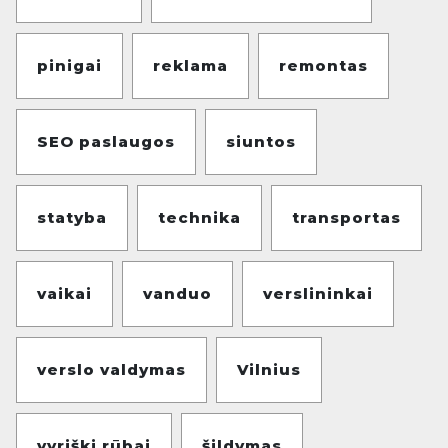
pinigai
reklama
remontas
SEO paslaugos
siuntos
statyba
technika
transportas
vaikai
vanduo
verslininkai
verslo valdymas
Vilnius
vyriški rūbai
šildymas