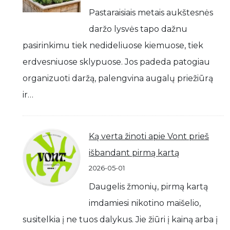
Pastaraisiais metais aukštesnės
daržo lysvės tapo dažnu
pasirinkimu tiek nedideliuose kiemuose, tiek
erdvesniuose sklypuose. Jos padeda patogiau
organizuoti daržą, palengvina augalų priežiūrą
ir…
Ką verta žinoti apie Vont prieš
išbandant pirmą kartą
2026-05-01
Daugelis žmonių, pirmą kartą
imdamiesi nikotino maišelio,
susitelkia į ne tuos dalykus. Jie žiūri į kainą arba į