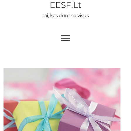
EESF.lt
Skip
to
tai, kas domina visus
content