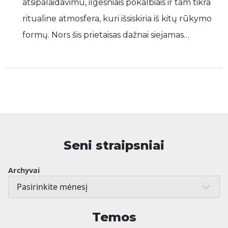
atsipalaidavimu, ilgesniais pokalbiais ir tam tikra
ritualine atmosfera, kuri išsiskiria iš kitų rūkymo
formų. Nors šis prietaisas dažnai siejamas…
Seni straipsniai
Archyvai
Temos