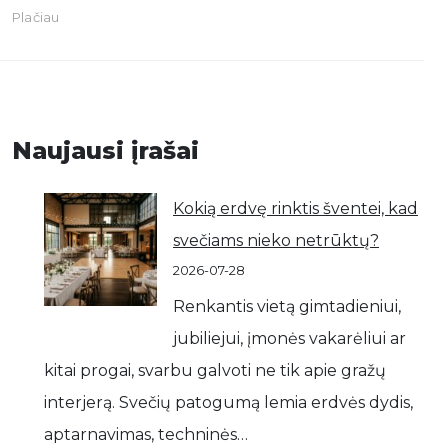
Plačiau
Naujausi įrašai
Kokią erdvę rinktis šventei, kad
svečiams nieko netrūktų?
2026-07-28
Renkantis vietą gimtadieniui,
jubiliejui, įmonės vakarėliui ar
kitai progai, svarbu galvoti ne tik apie gražų
interjerą. Svečių patogumą lemia erdvės dydis,
aptarnavimas, techninės…