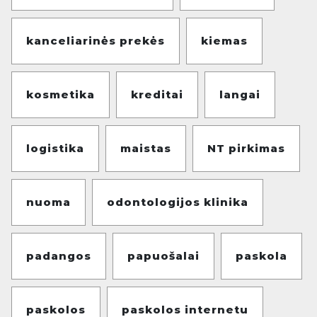
kanceliarinės prekės
kiemas
kosmetika
kreditai
langai
logistika
maistas
NT pirkimas
nuoma
odontologijos klinika
padangos
papuošalai
paskola
paskolos
paskolos internetu