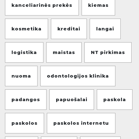
kanceliarinės prekės
kiemas
kosmetika
kreditai
langai
logistika
maistas
NT pirkimas
nuoma
odontologijos klinika
padangos
papuošalai
paskola
paskolos
paskolos internetu