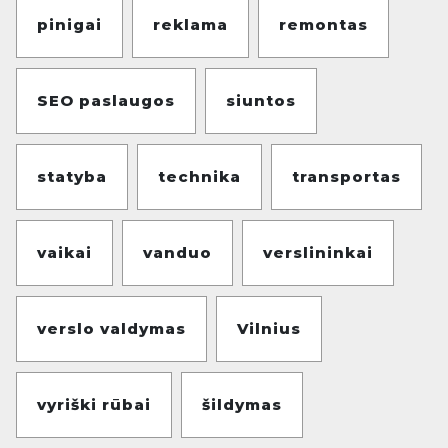
pinigai
reklama
remontas
SEO paslaugos
siuntos
statyba
technika
transportas
vaikai
vanduo
verslininkai
verslo valdymas
Vilnius
vyriški rūbai
šildymas