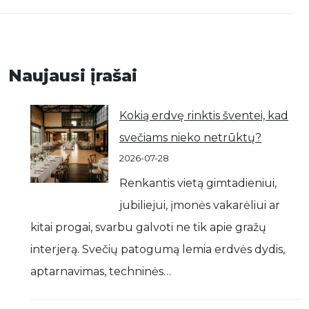
Naujausi įrašai
Kokią erdvę rinktis šventei, kad
svečiams nieko netrūktų?
2026-07-28
Renkantis vietą gimtadieniui,
jubiliejui, įmonės vakarėliui ar
kitai progai, svarbu galvoti ne tik apie gražų
interjerą. Svečių patogumą lemia erdvės dydis,
aptarnavimas, techninės…