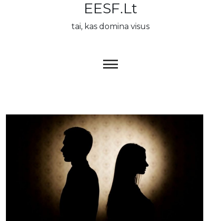
EESF.lt
Skip
to
tai, kas domina visus
content