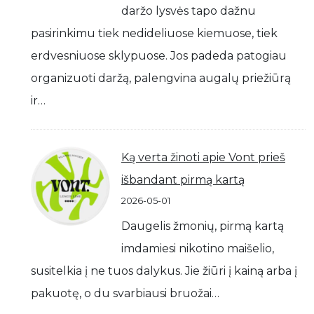
daržo lysvės tapo dažnu
pasirinkimu tiek nedideliuose kiemuose, tiek
erdvesniuose sklypuose. Jos padeda patogiau
organizuoti daržą, palengvina augalų priežiūrą
ir…
Ką verta žinoti apie Vont prieš
išbandant pirmą kartą
2026-05-01
Daugelis žmonių, pirmą kartą
imdamiesi nikotino maišelio,
susitelkia į ne tuos dalykus. Jie žiūri į kainą arba į
pakuotę, o du svarbiausi bruožai…