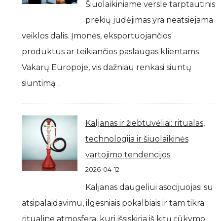
Šiuolaikiniame versle tarptautinis
prekių judėjimas yra neatsiejama
veiklos dalis. Įmonės, eksportuojančios
produktus ar teikiančios paslaugas klientams
Vakarų Europoje, vis dažniau renkasi siuntų
siuntimą…
Kaljanas ir žiebtuvėliai: ritualas,
technologija ir šiuolaikinės
vartojimo tendencijos
2026-04-12
Kaljanas daugeliui asocijuojasi su
atsipalaidavimu, ilgesniais pokalbiais ir tam tikra
ritualine atmosfera, kuri išsiskiria iš kitų rūkymo