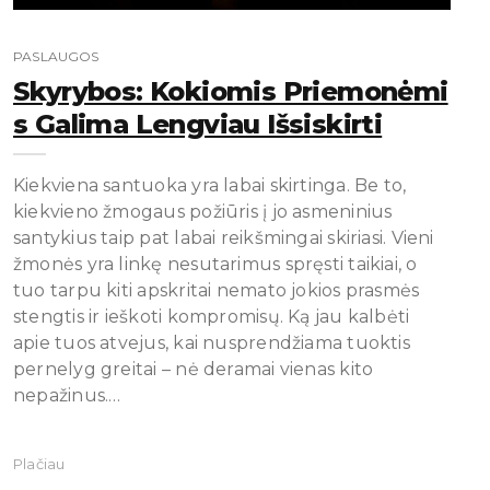
PASLAUGOS
Skyrybos: Kokiomis Priemonėmi
S Galima Lengviau Išsiskirti
Kiekviena santuoka yra labai skirtinga. Be to,
kiekvieno žmogaus požiūris į jo asmeninius
santykius taip pat labai reikšmingai skiriasi. Vieni
žmonės yra linkę nesutarimus spręsti taikiai, o
tuo tarpu kiti apskritai nemato jokios prasmės
stengtis ir ieškoti kompromisų. Ką jau kalbėti
apie tuos atvejus, kai nusprendžiama tuoktis
pernelyg greitai – nė deramai vienas kito
nepažinus.…
Plačiau