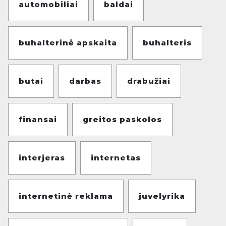
automobiliai
baldai
buhalterinė apskaita
buhalteris
butai
darbas
drabužiai
finansai
greitos paskolos
interjeras
internetas
internetinė reklama
juvelyrika