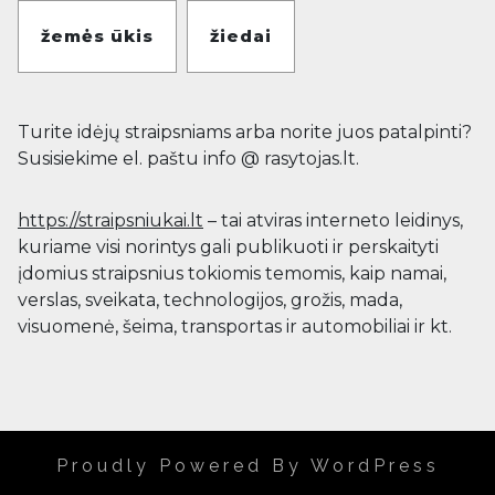
žemės ūkis
žiedai
Turite idėjų straipsniams arba norite juos patalpinti?
Susisiekime el. paštu info @ rasytojas.lt.
https://straipsniukai.lt
– tai atviras interneto leidinys,
kuriame visi norintys gali publikuoti ir perskaityti
įdomius straipsnius tokiomis temomis, kaip namai,
verslas, sveikata, technologijos, grožis, mada,
visuomenė, šeima, transportas ir automobiliai ir kt.
Proudly Powered By WordPress